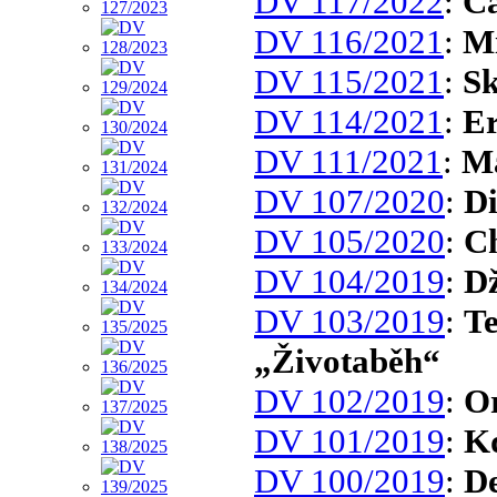
DV 117/2022
:
Ča
DV 116/2021
:
Mi
DV 115/2021
:
Sk
DV 114/2021
:
Er
DV 111/2021
:
Ma
DV 107/2020
:
Di
DV 105/2020
:
Ch
DV 104/2019
:
D
DV 103/2019
:
Te
„Životaběh“
DV 102/2019
:
O
DV 101/2019
:
Kd
DV 100/2019
:
De