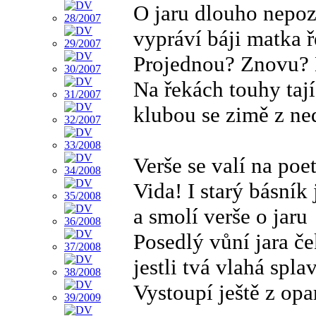
O jaru dlouho nepo
vypráví báji matka 
Projednou? Znovu? 
Na řekách touhy tají
klubou se zimě z ne
Verše se valí na poe
Vida! I starý básník 
a smolí verše o jaru
Posedlý vůní jara č
jestli tvá vlahá spla
Vystoupí ještě z opa