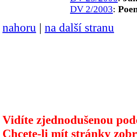
DV 2/2003
:
Poe
nahoru
|
na další stranu
Divoké víno 113/2021 vyšl
ISSN 1214-6099 /// samozv
104 00 Praha 10, Hájek 88,
redakce@divokevino.cz
//
///
příští číslo Divokého v
Vidíte zjednodušenou pod
Chcete-li mít stránky zobr