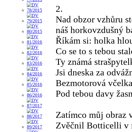
2.
Nad obzor vzhůru s
náš horkovzdušný b
Říkám si: holka hlo
Co se to s tebou stal
Ty známá strašpytel
Jsi dneska za odváž
Bezmotorová včelk
Pod tebou davy žas
Zatímco můj obraz 
Zvěčnil Botticelli v