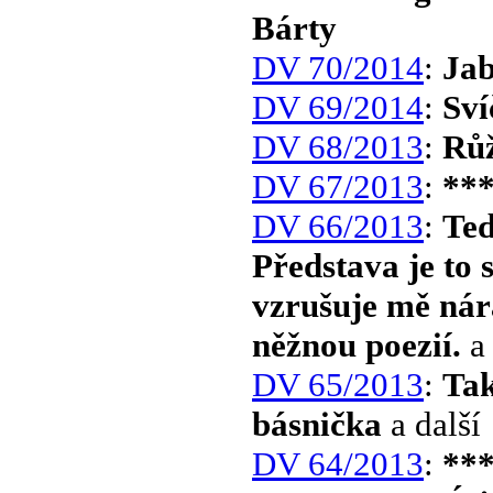
Bárty
DV 70/2014
:
Jab
DV 69/2014
:
Sví
DV 68/2013
:
Růž
DV 67/2013
:
**
DV 66/2013
:
Ted
Představa je to 
vzrušuje mě nár
něžnou poezií.
a 
DV 65/2013
:
Tak
básnička
a další
DV 64/2013
:
**