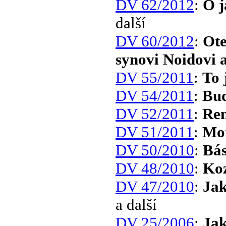
DV 62/2012
:
Ó j
další
DV 60/2012
:
Ote
synovi Noidovi a 
DV 55/2011
:
To 
DV 54/2011
:
Bud
DV 52/2011
:
Rem
DV 51/2011
:
Mot
DV 50/2010
:
Bás
DV 48/2010
:
Koz
DV 47/2010
:
Jak
a další
DV 25/2006
:
Jak