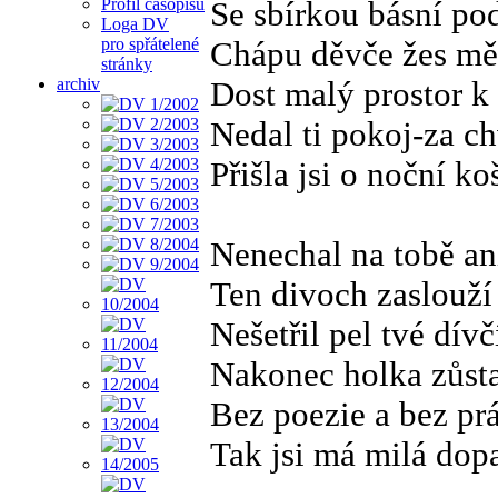
Profil časopisu
Se sbírkou básní p
Loga DV
pro spřátelené
Chápu děvče žes měl
stránky
archiv
Dost malý prostor k 
Nedal ti pokoj-za c
Přišla jsi o noční ko
Nenechal na tobě an
Ten divoch zaslouží
Nešetřil pel tvé dívč
Nakonec holka zůsta
Bez poezie a bez pr
Tak jsi má milá dop