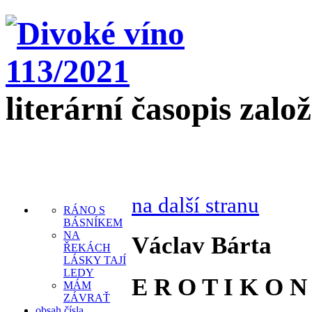
literární časopis zalo
na další stranu
RÁNO S
BÁSNÍKEM
NA
Václav Bárta
ŘEKÁCH
LÁSKY TAJÍ
LEDY
E R O T I K O N
MÁM
ZÁVRAŤ
obsah čísla