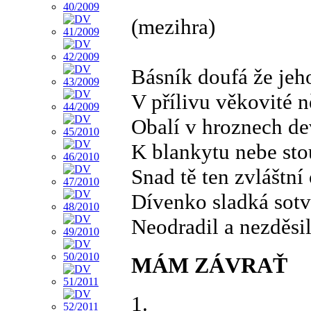
(mezihra)
Básník doufá že jeh
V přílivu věkovité 
Obalí v hroznech dev
K blankytu nebe stou
Snad tě ten zvláštní 
Dívenko sladká sotv
Neodradil a nezděs
MÁM ZÁVRAŤ
1.