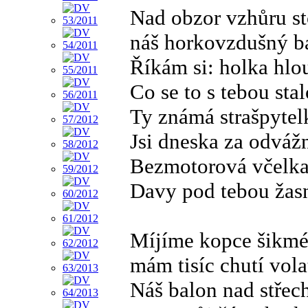
Nad obzor vzhůru s
náš horkovzdušný b
Říkám si: holka hlo
Co se to s tebou stal
Ty známá strašpytel
Jsi dneska za odváž
Bezmotorová včelk
Davy pod tebou žas
Míjíme kopce šikmé
mám tisíc chutí vola
Náš balon nad stře