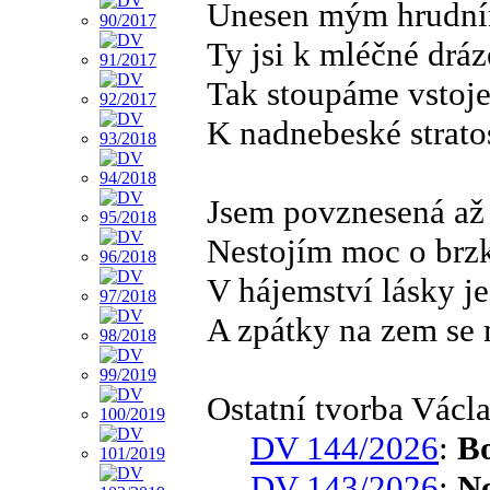
Unesen mým hrudn
Ty jsi k mléčné dráz
Tak stoupáme vstoje
K nadnebeské strato
Jsem povznesená až
Nestojím moc o brzk
V hájemství lásky je
A zpátky na zem se
Ostatní tvorba Václ
DV 144/2026
:
B
DV 143/2026
:
Ne