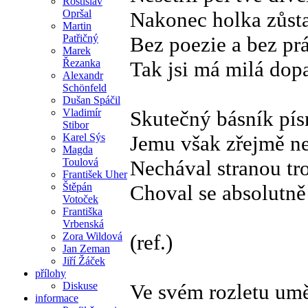
Rostislav
Opršal
Nakonec holka zůsta
Martin
Patřičný
Bez poezie a bez pr
Marek
Řezanka
Tak jsi má milá dop
Alexandr
Schönfeld
Dušan Spáčil
Vladimír
Skutečný básník pís
Stibor
Karel Sýs
Jemu však zřejmě ne
Magda
Toulová
Nechával stranou tr
František Uher
Štěpán
Choval se absolutně
Votoček
Františka
Vrbenská
Zora Wildová
(ref.)
Jan Zeman
Jiří Žáček
přílohy
Diskuse
Ve svém rozletu um
informace