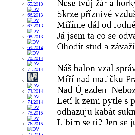
Nese tvůj žár a hor
Skrze příznivé vzdu
Míříme dál od rodn
Já jsem ta co se odv
Ohodit stud a závaž
Náš balon vzal sprá
Míří nad matičku P
Nad Újezdem Nebo
Letí k zemi pytle s 
odhazuju kabát sukn
Líbím se ti? Jen se 