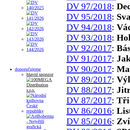
DV 97/2018
:
Dec
DV 95/2018
:
Sva
DV 94/2018
:
Vác
DV 93/2018
:
Hol
DV 92/2017
:
Bás
DV 91/2017
:
Jak
DV 90/2017
:
Mal
doporučujeme
hlavní sponzor
DV 89/2017
:
Výl
DV 88/2017
:
Jit
DV 87/2017
:
Tři
DV 86/2016
:
Lis
DV 85/2016
:
Zv