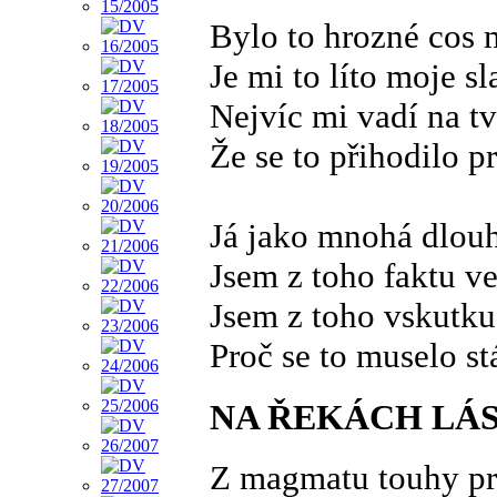
Bylo to hrozné cos 
Je mi to líto moje s
Nejvíc mi vadí na tv
Že se to přihodilo p
Já jako mnohá dlou
Jsem z toho faktu v
Jsem z toho vskutku
Proč se to muselo st
NA ŘEKÁCH LÁS
Z magmatu touhy pr