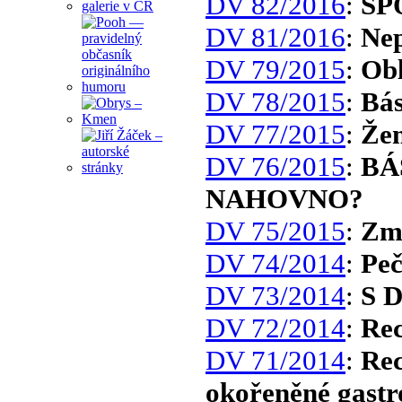
DV 82/2016
:
SP
DV 81/2016
:
Nep
DV 79/2015
:
Obl
DV 78/2015
:
Bás
DV 77/2015
:
Žem
DV 76/2015
:
BÁ
NAHOVNO?
DV 75/2015
:
Zmr
DV 74/2014
:
Peč
DV 73/2014
:
S D
DV 72/2014
:
Rec
DV 71/2014
:
Rec
okořeněné gast