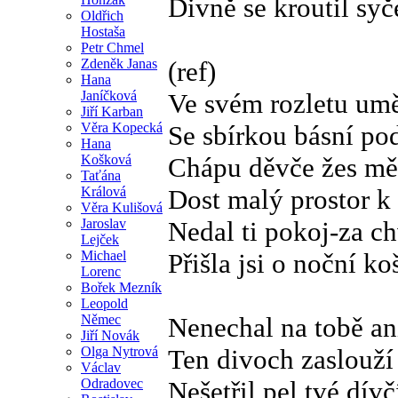
Divně se kroutil syč
Oldřich
Hostaša
Petr Chmel
Zdeněk Janas
(ref)
Hana
Janíčková
Ve svém rozletu um
Jiří Karban
Věra Kopecká
Se sbírkou básní p
Hana
Košková
Chápu děvče žes měl
Taťána
Králová
Dost malý prostor k 
Věra Kulišová
Jaroslav
Nedal ti pokoj-za c
Lejček
Michael
Přišla jsi o noční ko
Lorenc
Bořek Mezník
Leopold
Němec
Nenechal na tobě an
Jiří Novák
Olga Nytrová
Ten divoch zaslouží
Václav
Odradovec
Nešetřil pel tvé dívč