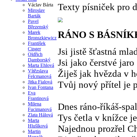
Texty písniček pro 
Václav Bárta
Miroslav
Barták
Pavel
Březenský
RÁNO S BÁSNÍ
Marek
Bronszkiewicz
František
Cinger
Jsi jistě šťastná mla
Oldřich
Damborský
Jsi jako čerstvé jaro
Marta Ehlová
Vítězslava
Žiješ jak hvězda v 
Felcmanová
Jitka Fialová
Tvůj nový přítel je 
Ivan Fontana
Eva
Frantinová
Milena
Dnes ráno-říkáš-spal
Fucimanová
Zlata Hálová
Tys četla v knížce j
Marta
Hlušíková
Najednou prozřel Ch
Martin
Honzák