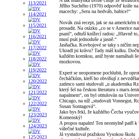
A tak Blahynka trefně cituje ze semafor
Jiřího Suchého (1970) odpověď krále na
macechy: „Seru na hedváb, babice!“
Novák zná recept, jak se na americkém t
prosadit. Na otázku „co se v Americe nau
psaní“, odtuší knížecí radou: „Hlavně to,
musí psát jednoduše a jasně.“
Jasňačka. Kovbojové se taky s ničím nep
Ukradl jsi krávu? Tady máš kulku. Dočte
každém komiksu, aniž byste namáhali š
mozkovou.
Expert se neopomene pochlubit, že oprot
čecháčkům, kteří ho obviňují z nevzdělan
zatímco sami studovali „u akademika R
který šel na českou literaturu s marx-le
napalmem“, on byl otitulován na Univers
Chicago, na níž „studovali Vonnegut, R
Susan Sontagová“.
Jako bys řekl, že každého Čecha vyučov
Komenský!
A propos napalm! Ten neomylně patří k
válečné kultuře.
Já vystudoval pražskou Vysokou školu