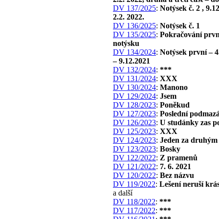
DV 137/2025
:
Notýsek č. 2 , 9.1
2.2. 2022.
DV 136/2025
:
Notýsek č. 1
DV 135/2025
:
Pokračování prv
notýsku
DV 134/2024
:
Notýsek první – 4
– 9.12.2021
DV 132/2024
:
***
DV 131/2024
:
XXX
DV 130/2024
:
Manono
DV 129/2024
:
Jsem
DV 128/2023
:
Poněkud
DV 127/2023
:
Poslední podmazá
DV 126/2023
:
U studánky zas p
DV 125/2023
:
XXX
DV 124/2023
:
Jeden za druhým
DV 123/2023
:
Bosky
DV 122/2022
:
Z pramenů
DV 121/2022
:
7. 6. 2021
DV 120/2022
:
Bez názvu
DV 119/2022
:
Lešení neruší krá
a další
DV 118/2022
:
***
DV 117/2022
:
***