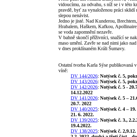
vidoucímu, za odvahu, s níž se i v této k
pravdě, byť za vynaloženou práci sklidí 
slepou nenávist.
Jedno je jisté. Nad Kunderou, Brechtem,
Hrabalem, Haškem, Kafkou, Apollinair
se voda zapomnění nezavře.
V bahně skončí příživníci, snažící se nak
maso umění. Zavře se nad nimi jako na
v dnes proklínaném Králi Šumavy.
Ostatní tvorba Karla Sýse publikovaná
víně:
DV 144/2026
:
Notýsek č. 5, pok
DV 143/2026
:
Notýsek č. 5, pok
DV 142/2026
:
Notýsek č. 5 - 20.
14.12.2022
DV 141/2026
:
Notýsek č. 5 – 21.
20.7. 2022
DV 140/2025
:
Notýsek č. 4 – 19.
21. 6. 2022.
DV 139/2025
:
Notýsek č. 3., 2.2
19.4.2022.
DV 138/2025
:
Notýsek č. 2,9.12.
2.2. 2022, druhá a třetí část – d