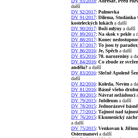
DV 93/2018
:
Adresář, Před ro
další
DV 92/2017
:
Palmovka
DV 91/2017
:
Dilema, Studánka 
kosteleckých lukách
a další
DV 90/2017
:
Boží mlýny
a další
DV 89/2017
:
Na skok v pekle
a d
DV 88/2017
:
Konec nedostupnos
DV 87/2017
:
To jsou ty paradox
DV 86/2016
:
Je, Spěch
a další
DV 85/2016
:
70. narozeniny
a da
DV 84/2016
:
Co zbude ze svrže
anděla?
a další
DV 83/2016
:
Slečně Apoleně Še
další
DV 82/2016
:
Koleda, Nevím
a da
DV 81/2016
:
Básně všeho druh
DV 80/2015
:
Návrat nežádoucí
a
DV 79/2015
:
Jubileum
a další
DV 78/2015
:
Jednorázové básně
DV 77/2015
:
Tajnost nad tajnos
DV 76/2015
:
Ekumenický záchr
a další
DV 75/2015
:
Venkovan k Jiřím
Ostermanovi
a další