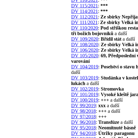
DV 116/2021
:
***
DV 115/2021
:
***
DV 114/2021
:
***
DV 112/2021
:
Ze sbírky Nepřija
DV 111/2021
:
Ze sbírky Velká i
DV 110/2020
:
Pod stříškou rest
tří božích bojovníků
a další
DV 109/2020
:
Břídil stát
a další
DV 108/2020
:
Ze sbírky Velká 
DV 106/2020
:
Ze sbírky Velká 
DV 105/2020
:
69, Předposlední 
varování
DV 104/2019
:
Poselství o stavu 
další
DV 103/2019
:
Studánka v koste
lukách
a další
DV 102/2019
:
Stromovka
DV 101/2019
:
Vysoké kleště jar
DV 100/2019
:
+++
a další
DV 99/2019
:
xxx
a další
DV 98/2018
:
+++
a další
DV 97/2018
:
+++
DV 96/2018
:
Transfúze
a další
DV 95/2018
:
Neomítnuté básně
DV 94/2018
:
Útržky paragonu