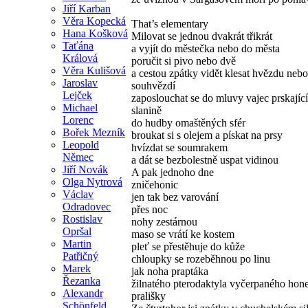
Jiří Karban
Věra Kopecká
That’s elementary
Hana Košková
Milovat se jednou dvakrát třikrát
Taťána
a vyjít do městečka nebo do města
Králová
poručit si pivo nebo dvě
Věra Kulišová
a cestou zpátky vidět klesat hvězdu nebo
Jaroslav
souhvězdí
Lejček
zaposlouchat se do mluvy vajec prskajíc
Michael
slanině
Lorenc
do hudby omaštěných sfér
Bořek Mezník
broukat si s olejem a pískat na prsy
Leopold
hvízdat se soumrakem
Němec
a dát se bezbolestně uspat vidinou
Jiří Novák
A pak jednoho dne
Olga Nytrová
zničehonic
Václav
jen tak bez varování
Odradovec
přes noc
Rostislav
nohy zestárnou
Opršal
maso se vrátí ke kostem
Martin
pleť se přestěhuje do kůže
Patřičný
chloupky se rozeběhnou po linu
Marek
jak noha praptáka
Řezanka
žilnatého pterodaktyla vyčerpaného hon
Alexandr
prališky
Schönfeld