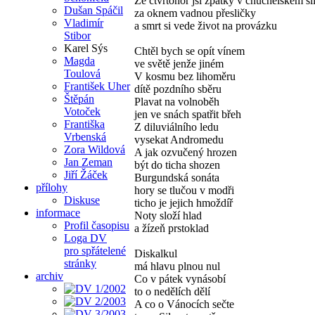
Ze čtvrtohor jsi zpátky v chuchelském si
Dušan Spáčil
za oknem vadnou přesličky
Vladimír
a smrt si vede život na provázku
Stibor
Karel Sýs
Chtěl bych se opít vínem
Magda
ve světě jenže jiném
Toulová
V kosmu bez lihoměru
František Uher
dítě pozdního sběru
Štěpán
Plavat na volnoběh
Votoček
jen ve snách spatřit břeh
Františka
Z diluviálního ledu
Vrbenská
vysekat Andromedu
Zora Wildová
A jak ozvučený hrozen
Jan Zeman
být do ticha shozen
Jiří Žáček
Burgundská sonáta
přílohy
hory se tlučou v modři
Diskuse
ticho je jejich hmoždíř
informace
Noty složí hlad
Profil časopisu
a žízeň prstoklad
Loga DV
pro spřátelené
Diskalkul
stránky
má hlavu plnou nul
archiv
Co v pátek vynásobí
to o nedělích dělí
A co o Vánocích sečte