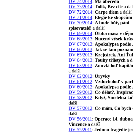
DV 74/2014
:
Má abeceda
DV 73/2014
:
Tolik, Bez cíle
a dal
DV 72/2014
:
Carpe diem
a další
DV 71/2014
:
Elegie ke skopcům
DV 70/2014
:
A bude hůř, páni
spisovatelé!
a další
DV 69/2014
:
Úloha masa v ději
DV 68/2013
:
Nucený výsek krás
DV 67/2013
:
Apokalypsa podle 
DV 66/2013
:
Jak se tam pozná
DV 65/2013
:
Krejcárek, Ani Ťu
DV 64/2013
:
Touhy tříletých
a d
DV 63/2013
:
Zmrzlá loď kapitán
a další
DV 62/2012
:
Úryvky
DV 61/2012
:
Vzducholoď v par
DV 60/2012
:
Apokalypsa podle 
DV 59/2012
:
Co dělat?, Inspira
DV 58/2012
:
Když, Smrtelná lač
další
DV 57/2012
:
Co mám, Co bych c
další
DV 56/2011
:
Operace 14. dubna 
Vincence
a další
DV 55/2011
:
Jednou tragédie j