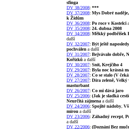
sfinga
DV 38/2008
:
***
DV 37/2008
:
Mys Dobré naděje,
k Židům
DV 36/2008
:
Po roce v Kostelci
a
DV 35/2008
:
24. dubna 2008
DV 34/2008
:
Měkký podbřišek 
další
DV 32/2007
:
Být ještě naposled
pochválen
a další
DV 31/2007
:
Bejvávalo dobře, N
Kořízků
a další
DV 30/2007
:
Snít, Krejčího 4
DV 29/2007
:
Byla noc krásná m
DV 28/2007
:
Co se stalo (V čeká
DV 27/2007
:
Díra zeleně, Velký
masturbant
DV 26/2007
:
Co mi dává jaro
DV 25/2006
:
(Jak je sladká ces
Neurčitá zájmena
a další
DV 24/2006
:
Spojité nádoby
,
Vš
mírou
a další
DV 23/2006
:
Záhadný recept
,
P
a další
DV 22/2006
:
(Doznání Bez muč