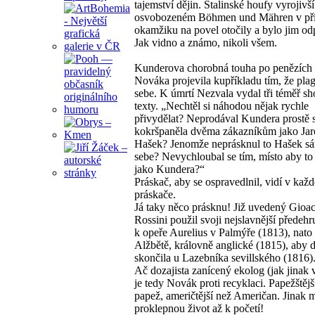
tajemství dějin. Stalinské houfy vyrojivší
osvobozeném Böhmen und Mähren v p
okamžiku na povel otočily a bylo jim od
Jak vidno a známo, nikoli všem.
Kunderova chorobná touha po penězích 
Nováka projevila kupříkladu tím, že pla
sebe. K úmrtí Nezvala vydal tři téměř s
texty. „Nechtěl si náhodou nějak rychle
přivydělat? Neprodával Kundera prostě 
kokršpaněla dvěma zákazníkům jako Jar
Hašek? Jenomže neprásknul to Hašek s
sebe? Nevychloubal se tím, místo aby to
jako Kundera?“
Práskač, aby se ospravedlnil, vidí v kaž
práskače.
Já taky něco prásknu! Již uvedený Gioa
Rossini použil svoji nejslavnější předehr
k opeře Aurelius v Palmýře (1813), nato
Alžbětě, královně anglické (1815), aby d
skončila u Lazebníka sevillského (1816)
Ač dozajista zanícený ekolog (jak jinak
je tedy Novák proti recyklaci. Papežštějš
papež, američtější než Američan. Jinak 
proklepnou život až k početí!