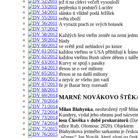
jež ti na církvi večeři vysouloží
pepřenku ti podstrčí Lucifer
slánku ti vlídně podá Ježíšek
světa zboží
A vyrazit prach ze svých botasek
Každých šest vteřin zemře na zemi jedno
hlady
ve světě jenž nehladoví po knize
každou vteřinu se USA přibližují k Íránu
každou vteřinu Bush užere dětem z talíře
Kurvy se spojí s pasáky
třesou se o své miliony
třesou se na další miliony
a nejvíc ze všeho jim vadí
že je Bazar brzy rozesadí
MARNÉ NOVÁKOVO ŠTĚK
Milan Blahynka
, neohrožený rytíř Mil
Kundery, vydal jeho obranu pod názve
losu Člověka v době prokurátorů
(Dav
edice Rub, Olomouc 2020). Objektem
Blahynkova jemného sarkasmu je česko
„učenec“ Jan Novák, který vloni na čes