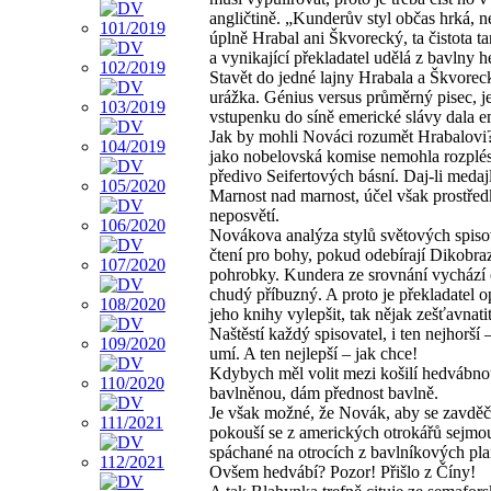
angličtině. „Kunderův styl občas hrká, n
úplně Hrabal ani Škvorecký, ta čistota t
a vynikající překladatel udělá z bavlny h
Stavět do jedné lajny Hrabala a Škvorec
urážka. Génius versus průměrný pisec, 
vstupenku do síně emerické slávy dala e
Jak by mohli Nováci rozumět Hrabalovi?
jako nobelovská komise nemohla rozplé
předivo Seifertových básní. Daj-li medaj
Marnost nad marnost, účel však prostře
neposvětí.
Novákova analýza stylů světových spisov
čtení pro bohy, pokud odebírají Dikobraz
pohrobky. Kundera ze srovnání vychází
chudý příbuzný. A proto je překladatel 
jeho knihy vylepšit, tak nějak zešťavnatit
Naštěstí každý spisovatel, i ten nejhorší –
umí. A ten nejlepší – jak chce!
Kdybych měl volit mezi košilí hedvábno
bavlněnou, dám přednost bavlně.
Je však možné, že Novák, aby se zavděči
pokouší se z amerických otrokářů sejmou
spáchané na otrocích z bavlníkových pla
Ovšem hedvábí? Pozor! Přišlo z Číny!