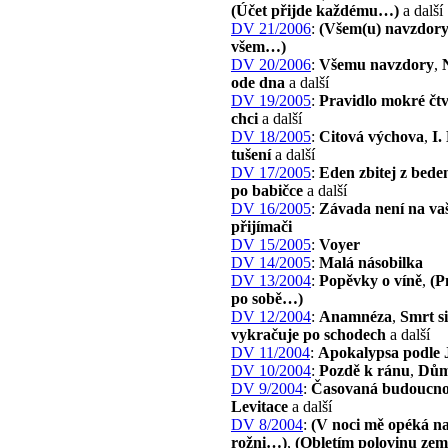
(Účet přijde každému…)
a další
DV 21/2006
:
(Všem(u) navzdory
všem…)
DV 20/2006
:
Všemu navzdory
,
ode dna
a další
DV 19/2005
:
Pravidlo mokré čtv
chci
a další
DV 18/2005
:
Citová výchova
,
I.
tušení
a další
DV 17/2005
:
Eden zbitej z bede
po babičce
a další
DV 16/2005
:
Závada není na v
přijímači
DV 15/2005
:
Voyer
DV 14/2005
:
Malá násobilka
DV 13/2004
:
Popěvky o víně
,
(P
po sobě…)
DV 12/2004
:
Anamnéza
,
Smrt s
vykračuje po schodech
a další
DV 11/2004
:
Apokalypsa podle 
DV 10/2004
:
Pozdě k ránu
,
Dů
DV 9/2004
:
Časovaná budoucno
Levitace
a další
DV 8/2004
:
(V noci mě opéká n
rožni…)
,
(Obletím polovinu ze