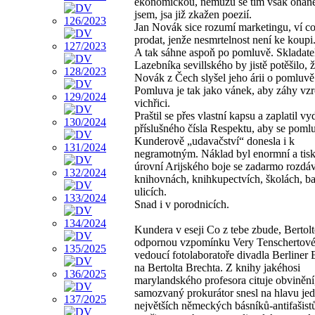
ekonomickou, nemůžu se tím však ohánět
jsem, jsa již zkažen poezií.
Jan Novák sice rozumí marketingu, ví co
prodat, jenže nesmrtelnost není ke koupi
A tak sáhne aspoň po pomluvě. Skladate
Lazebníka sevillského by jistě potěšilo, ž
Novák z Čech slyšel jeho árii o pomluvě
Pomluva je tak jako vánek, aby záhy vzr
vichřici.
Praštil se přes vlastní kapsu a zaplatil vy
příslušného čísla Respektu, aby se poml
Kunderově „udavačství“ donesla i k
negramotným. Náklad byl enormní a tisk
úrovní Arijského boje se zadarmo rozdáv
knihovnách, knihkupectvích, školách, ba
ulicích.
Snad i v porodnicích.
Kundera v eseji Co z tebe zbude, Bertolt
odpornou vzpomínku Very Tenschertové
vedoucí fotolaboratoře divadla Berliner
na Bertolta Brechta. Z knihy jakéhosi
marylandského profesora cituje obvinění,
samozvaný prokurátor snesl na hlavu je
největších německých básníků-antifašist