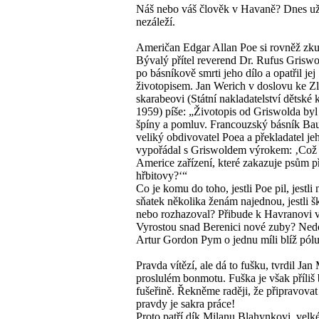
Náš nebo váš člověk v Havaně? Dnes u
nezáleží.
Američan Edgar Allan Poe si rovněž zkus
Bývalý přítel reverend Dr. Rufus Griswo
po básníkově smrti jeho dílo a opatřil jej
životopisem. Jan Werich v doslovu ke Z
skarabeovi (Státní nakladatelství dětské 
1959) píše: „Životopis od Griswolda by
špíny a pomluv. Francouzský básník Bau
veliký obdivovatel Poea a překladatel jeh
vypořádal s Griswoldem výrokem: ‚Což 
Americe zařízení, které zakazuje psům p
hřbitovy?‘“
Co je komu do toho, jestli Poe pil, jestli 
sňatek několika ženám najednou, jestli šk
nebo rozhazoval? Přibude k Havranovi v
Vyrostou snad Berenici nové zuby? Ned
Artur Gordon Pym o jednu míli blíž pól
Pravda vítězí, ale dá to fušku, tvrdil Ja
proslulém bonmotu. Fuška je však příliš 
fušeřině. Řekněme raději, že připravovat 
pravdy je sakra práce!
Proto patří dík Milanu Blahynkovi, vel