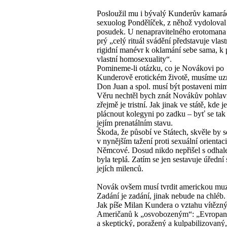
Posloužil mu i bývalý Kunderův kamará
sexuolog Pondělíček, z něhož vydoloval
posudek. U nenapravitelného erotoman
prý „celý rituál svádění představuje vlast
rigidní manévr k oklamání sebe sama, k 
vlastní homosexuality“.
Pomineme-li otázku, co je Novákovi po
Kunderově erotickém životě, musíme uzn
Don Juan a spol. musí být postaveni mi
Věru nechtěl bych znát Novákův pohlavn
zřejmě je tristní. Jak jinak ve státě, kde je
plácnout kolegyni po zadku – byť se tak 
jejím prenatálním stavu.
Škoda, že působí ve Státech, skvěle by se
v nynějším tažení proti sexuální orienta
Němcové. Dosud nikdo nepřišel s odhal
byla teplá. Zatím se jen sestavuje úředn
jejích milenců.
Novák ovšem musí tvrdit americkou muz
Zadání je zadání, jinak nebude na chléb.
Jak píše Milan Kundera o vztahu vítězn
Američanů k „osvobozeným“: „Evropan
a skeptický, poražený a kulpabilizovaný,