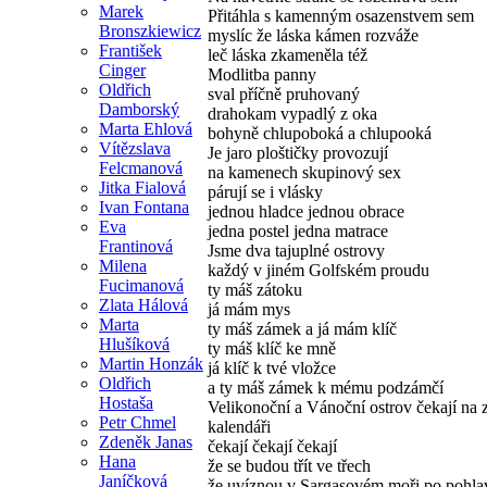
Marek
Přitáhla s kamenným osazenstvem sem
Bronszkiewicz
myslíc že láska kámen rozváže
František
leč láska zkameněla též
Cinger
Modlitba panny
Oldřich
sval příčně pruhovaný
Damborský
drahokam vypadlý z oka
Marta Ehlová
bohyně chlupoboká a chlupooká
Vítězslava
Je jaro ploštičky provozují
Felcmanová
na kamenech skupinový sex
Jitka Fialová
párují se i vlásky
Ivan Fontana
jednou hladce jednou obrace
Eva
jedna postel jedna matrace
Frantinová
Jsme dva tajuplné ostrovy
Milena
každý v jiném Golfském proudu
Fucimanová
ty máš zátoku
Zlata Hálová
já mám mys
Marta
ty máš zámek a já mám klíč
Hlušíková
ty máš klíč ke mně
Martin Honzák
já klíč k tvé vložce
Oldřich
a ty máš zámek k mému podzámčí
Hostaša
Velikonoční a Vánoční ostrov čekají na 
Petr Chmel
kalendáři
Zdeněk Janas
čekají čekají čekají
Hana
že se budou třít ve třech
Janíčková
že uvíznou v Sargasovém moři po pohla