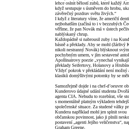
lehce oslnit bělostí zubů, které každý A
když sestupuje s úsměvem do hrobu, uka
závěrečný pozdrav světu živých.“
I když z literatury víme, že američtí denti
nejbohatším (začíná to i v bezzubých Če
věříme, že pan Novák má v ústech pečli
nablýskaný chrup.
Každopádně si nabrousil zuby i na Kun
básně a překlady. Aby se mohl (žárlivý 
nikoli nestranný Novák) blýsknout svým
pochybným umem, v jím sestavené antol
Apollinairovy poezie „vynechal vynikají
překlady Seifertovy, Holanovy a Hrubín
Vždyť pokrok v překládání není možný 
klasiků domýšlivými potomky by se měl
Samozřejmě dojde i na chef-d’oeuvre ob
Kunderovo údajné udání studenta Dvořáč
agenta CIA. Nebudu to rozebírat, vše sto
s momentálně platným výkladem tehdejš
společenské situace. Za studené války pr
Kundera například mohl jen splnit svou
občanskou povinnost, jako ji plnili nesk
postavení „agenti Jejího veličenstva“, na
Graham Greene.