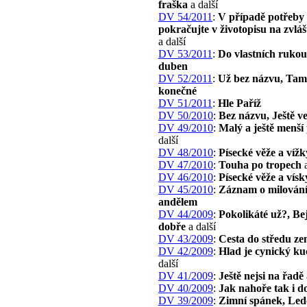
fraška
a další
DV 54/2011
:
V případě potřeby
pokračujte v životopisu na zvláš
a další
DV 53/2011
:
Do vlastních rukou
duben
DV 52/2011
:
Už bez názvu, Tam
konečné
DV 51/2011
:
Hle Paříž
DV 50/2010
:
Bez názvu, Ještě ve
DV 49/2010
:
Malý a ještě menší
další
DV 48/2010
:
Písecké věže a víž
DV 47/2010
:
Touha po tropech
a
DV 46/2010
:
Písecké věže a vísk
DV 45/2010
:
Záznam o milování
andělem
DV 44/2009
:
Pokolikáté už?, Be
dobře
a další
DV 43/2009
:
Cesta do středu z
DV 42/2009
:
Hlad je cynický k
další
DV 41/2009
:
Ještě nejsi na řadě
DV 40/2009
:
Jak nahoře tak i d
DV 39/2009
:
Zimní spánek, Le