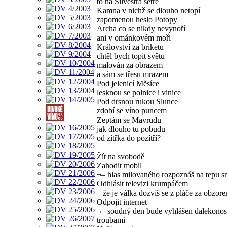
to na Silvestra setře
Kamna v nichž se dlouho netopí
zapomenou heslo Potopy
Archa co se nikdy nevynoří
ani v ománkovém moři
Království za briketu
chtěl bych topit světu
malován za obrazem
a sám se třesu mrazem
Pod jelenicí Měsíce
lesknou se polnice i vinice
Pod drsnou rukou Slunce
zdobí se víno puncem
Zeptám se Mavrudu
jak dlouho tu pobudu
od zítřka do pozítří?
Žít na svobodě
Zahodit mobil
¬– hlas milovaného rozpoznáš na tepu s
Odhlásit televizi krumpáčem
– že je válka dozvíš se z pláče za obzor
Odpojit internet
¬– soudný den bude vyhlášen dalekono
troubami