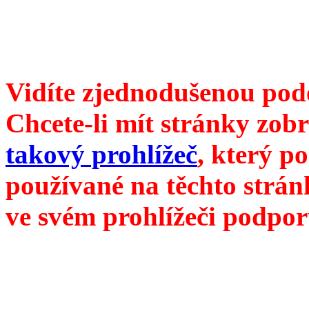
redakce@divokevino.cz
//
///
příští číslo Divokého v
Vidíte zjednodušenou pod
Chcete-li mít stránky zobr
takový prohlížeč
, který p
používané na těchto strán
ve svém prohlížeči podpor