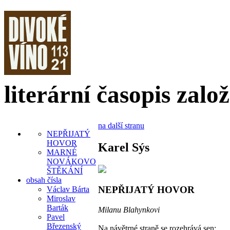
literární časopis zalo
na další stranu
NEPŘIJATÝ
HOVOR
Karel Sýs
MARNÉ
NOVÁKOVO
ŠTĚKÁNÍ
obsah čísla
NEPŘIJATÝ HOVOR
Václav Bárta
Miroslav
Barták
Milanu Blahynkovi
Pavel
Březenský
Na návětrné straně se rozehrává sen: