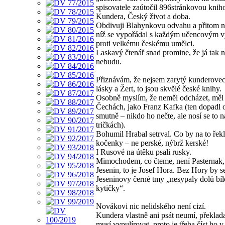
spisovatele zaútočil 896stránkovou knih
Kundera, Český život a doba.
Obdivuji Blahynkovu odvahu a přitom n
níž se vypořádal s každým učencovým 
proti velkému českému umělci.
Laskavý čtenář snad promine, že já tak 
nebudu.
Přiznávám, že nejsem zarytý kunderove
lásky a Žert, to jsou skvělé české knihy.
Osobně myslím, že neměl odcházet, měl 
Čechách, jako Franz Kafka (ten dopadl
smutně – nikdo ho nečte, ale nosí se to n
tričkách).
Bohumil Hrabal setrval. Co by na to řek
kočenky – ne perské, nýbrž kerské!
I Rusové na útěku psali rusky.
Mimochodem, co čteme, není Pasternak,
Jesenin, to je Josef Hora. Bez Hory by s
Jeseninovy černé tmy „nesypaly dolů bíl
kytičky“.
Novákovi nic nelidského není cizí.
Kundera vlastně ani psát neumí, překlad
musí vypulírovat, proto je třeba číst ho v