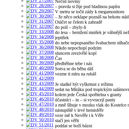
Nečíst noviny
– pravda si žije pod hladinou papíru
V metru se točit zády k megamonitoru
– že něco neklape poznáš na bekotu stád
Otáčet se čelem k zahradě
do polí – zbyly-li
do lesa – hemžení mnišek je vábnější ne
jeptišek
do nebe nepopsaného švabachem stíhač
Nikdo nepochopí podzim
sluncem zrezivělé kopí
Čas
předběhne tebe i nás
Sotva se do běhu dáš
vezme ti míru na rubáš
Je sladké být vyškrtnut z režimu
sedat na Míráku pod tropickým salámo
kolem jede Česká spořitelna s granty
účastníci – in – si vyvracejí panty
a mně šíbuje v mozku vlak do Kostelce n
nástupiště v levé hemisféře
veze mě k Nevěře i k Věře
stačí jen věřit
poddat se boží bázni