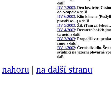
další
DV 7/2003
:
Den bez tebe
,
Cestou
do Neapole
a další
DV 6/2003
:
Klín klínem
,
(Postýl
prostři se…)
a další
DV 5/2003
:
Žít
,
(Tam za řekou
DV 4/2003
:
Devatero božích jm
tu nejsi
a další
DV 2/2003
:
Propadlá vstupenka
ránu
a další
DV 1/2002
:
Černé divadlo
,
Šestn
svůdníci na jezerní plovárně vp
další
nahoru
|
na další stranu
Divoké víno 113/2021 vyšl
ISSN 1214-6099 /// samozv
104 00 Praha 10, Hájek 88,