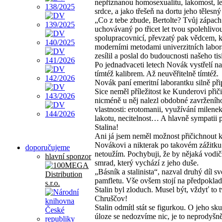
nepřiznanou homosexualitu, lakomost, l
srdce, a jako třešeň na dortu jeho tělesný
„Co z tebe zbude, Bertolte? Tvůj zápach
uchovávaný po třicet let tvou spolehlivo
spolupracovnicí, převzatý pak vědcem, k
moderními metodami univerzitních labor
zesílil a poslal do budoucnosti našeho tisí
Po jednadvaceti letech Novák vystřelí 
tímtéž kalibrem. Až neuvěřitelně tímtéž.
Novák paní emeritní laborantku silně př
Sice neměl příležitost ke Kunderovi přič
nicméně u něj nalezl obdobné zavrženíh
vlastnosti: erotomanii, využívání milenek
lakotu, necitelnost… A hlavně sympatii 
Stalina!
Ani já jsem neměl možnost přičichnout 
Novákovi a nikterak po takovém zážitku
doporučujeme
netoužím. Pochybuji, že by nějaká vodič
hlavní sponzor
smrad, který vychází z jeho duše.
„Básník a stalinista“, nazval druhý díl s
pamfletu. Vše ovšem stojí na předpoklad
Stalin byl zloduch. Musel být, vždyť to t
Chruščov!
Stalin odmítl stát se figurkou. O jeho sk
úloze se nedozvíme nic, je to neprodyšně