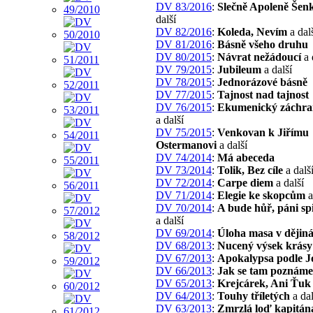
DV 83/2016
:
Slečně Apoleně Šen
další
DV 82/2016
:
Koleda, Nevím
a dal
DV 81/2016
:
Básně všeho druhu
DV 80/2015
:
Návrat nežádoucí
a 
DV 79/2015
:
Jubileum
a další
DV 78/2015
:
Jednorázové básně
DV 77/2015
:
Tajnost nad tajnost
DV 76/2015
:
Ekumenický záchra
a další
DV 75/2015
:
Venkovan k Jiřímu
Ostermanovi
a další
DV 74/2014
:
Má abeceda
DV 73/2014
:
Tolik, Bez cíle
a dalš
DV 72/2014
:
Carpe diem
a další
DV 71/2014
:
Elegie ke skopcům
a
DV 70/2014
:
A bude hůř, páni spi
a další
DV 69/2014
:
Úloha masa v dějin
DV 68/2013
:
Nucený výsek krásy
DV 67/2013
:
Apokalypsa podle J
DV 66/2013
:
Jak se tam poznám
DV 65/2013
:
Krejcárek, Ani Ťuk
DV 64/2013
:
Touhy tříletých
a dal
DV 63/2013
:
Zmrzlá loď kapitána