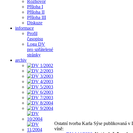
Rozhovor
Příloha I
Příloha II
Příloha III
Diskuze
informace
Profil
časopisu
Loga DV
pro spřátelené
stránky
archiv
Ostatní tvorba Karla Sýse publikovaná v
víně: