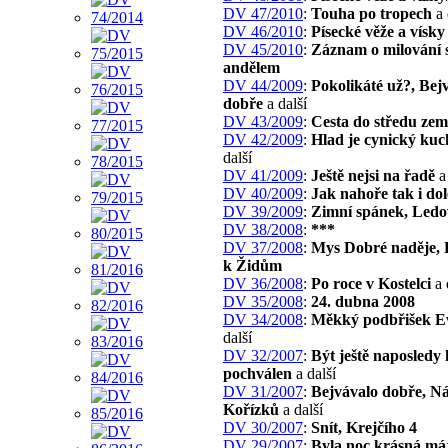
DV 47/2010
:
Touha po tropech
a 
DV 46/2010
:
Písecké věže a vísky
DV 45/2010
:
Záznam o milování 
andělem
DV 44/2009
:
Pokolikáté už?, Bej
dobře
a další
DV 43/2009
:
Cesta do středu zem
DV 42/2009
:
Hlad je cynický kuc
další
DV 41/2009
:
Ještě nejsi na řadě
a 
DV 40/2009
:
Jak nahoře tak i dol
DV 39/2009
:
Zimní spánek, Ledo
DV 38/2008
:
***
DV 37/2008
:
Mys Dobré naděje, 
k Židům
DV 36/2008
:
Po roce v Kostelci
a 
DV 35/2008
:
24. dubna 2008
DV 34/2008
:
Měkký podbřišek E
další
DV 32/2007
:
Být ještě naposledy
pochválen
a další
DV 31/2007
:
Bejvávalo dobře, Ná
Kořízků
a další
DV 30/2007
:
Snít, Krejčího 4
DV 29/2007
:
Byla noc krásná má