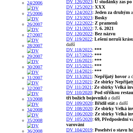
DV 126/2023
:
U studánky zas po
DV 125/2023
:
XXX
DV 124/2023
:
Jeden za druhým
a
DV 123/2023
:
Bosky
DV 122/2022
:
Z pramenů
DV 121/2022
:
7. 6. 2021
DV 120/2022
:
Bez názvu
DV 119/2022
:
Lešení neruší krás
další
DV 118/2022
:
***
DV 117/2022
:
***
DV 116/2021
:
***
DV 115/2021
:
***
DV 114/2021
:
***
DV 113/2021
:
Nepřijatý hovor
a d
DV 112/2021
:
Ze sbírky Nepřijat
DV 111/2021
:
Ze sbírky Velká in
DV 110/2020
:
Pod stříškou resta
tří božích bojovníků
a další
DV 109/2020
:
Břídil stát
a další
DV 108/2020
:
Ze sbírky Velká in
DV 106/2020
:
Ze sbírky Velká in
DV 105/2020
:
69, Předposlední v
varování
DV 104/2019
:
Poselství o stavu h