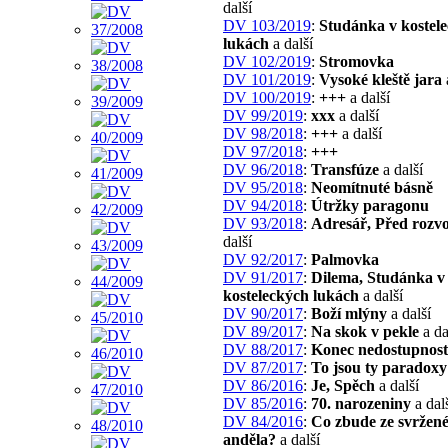
další
DV 103/2019
:
Studánka v kostel
lukách
a další
DV 102/2019
:
Stromovka
DV 101/2019
:
Vysoké kleště jara
DV 100/2019
:
+++
a další
DV 99/2019
:
xxx
a další
DV 98/2018
:
+++
a další
DV 97/2018
:
+++
DV 96/2018
:
Transfúze
a další
DV 95/2018
:
Neomítnuté básně
DV 94/2018
:
Útržky paragonu
DV 93/2018
:
Adresář, Před roz
další
DV 92/2017
:
Palmovka
DV 91/2017
:
Dilema, Studánka v
kosteleckých lukách
a další
DV 90/2017
:
Boží mlýny
a další
DV 89/2017
:
Na skok v pekle
a da
DV 88/2017
:
Konec nedostupnost
DV 87/2017
:
To jsou ty paradoxy
DV 86/2016
:
Je, Spěch
a další
DV 85/2016
:
70. narozeniny
a dal
DV 84/2016
:
Co zbude ze svržen
anděla?
a další