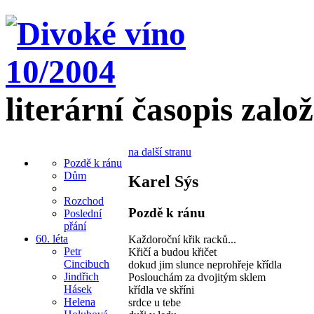
literární časopis zalo
na další stranu
Pozdě k ránu
Dům
Karel Sýs
Rozchod
Pozdě k ránu
Poslední
přání
60. léta
Každoroční křik racků...
Petr
Křičí a budou křičet
Cincibuch
dokud jim slunce neprohřeje křídla
Jindřich
Poslouchám za dvojitým sklem
Hásek
křídla ve skříni
Helena
srdce u tebe