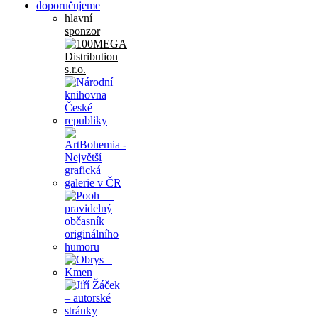
doporučujeme
hlavní
sponzor