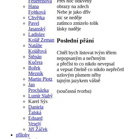
Přes noc odkvetly
Feuereisová
obrazy na zdech
Hana
Nebe je jako dřív
Fojtková
nic se neděje
Chvějka
zatímco zmizelo tolik
Pavel
lásky naděje
Jasanský
Ladislav
Kolář Zeman
Poslední přání
Natálie
Kolářová
Chtěl bych listovat tvým tělem
Štěpán
nepopsaným a nečteným
Kučera
a přečíst to co nikdo nevepsal
Bořek
a vepsat čitelně co nikdo nepřečetl
Mezník
uzlovým písmem něhy
Martin Plotz
tajným jazykem vášně
Jan
Procházka
(současná tvorba)
Lumír Slabý
Karel Sýs
Daniela
Ťalská
Eduard
Veselý
Jiří Žáček
přílohy