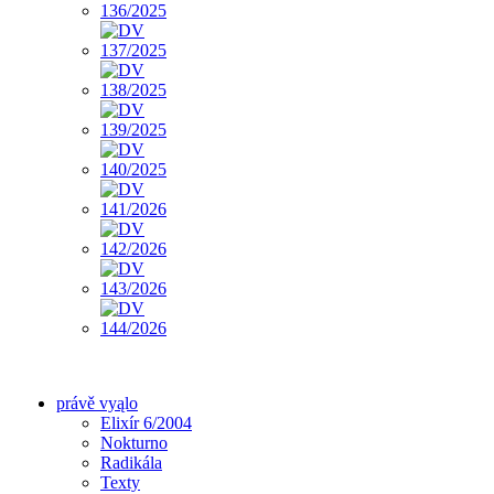
právě vyąlo
Elixír 6/2004
Nokturno
Radikála
Texty