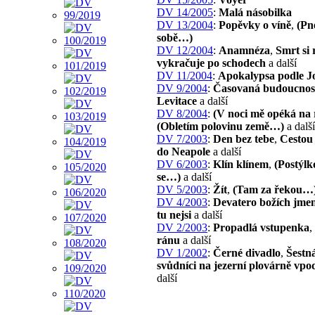
DV 14/2005
:
Malá násobilka
DV 13/2004
:
Popěvky o víně
,
(Pn
sobě…)
DV 12/2004
:
Anamnéza
,
Smrt si 
vykračuje po schodech
a další
DV 11/2004
:
Apokalypsa podle J
DV 9/2004
:
Časovaná budoucnos
Levitace
a další
DV 8/2004
:
(V noci mě opéká na
(Obletím polovinu země…)
a další
DV 7/2003
:
Den bez tebe
,
Cestou 
do Neapole
a další
DV 6/2003
:
Klín klínem
,
(Postýlk
se…)
a další
DV 5/2003
:
Žít
,
(Tam za řekou…
DV 4/2003
:
Devatero božích jme
tu nejsi
a další
DV 2/2003
:
Propadlá vstupenka
,
ránu
a další
DV 1/2002
:
Černé divadlo
,
Šestná
svůdníci na jezerní plovárně vpo
další