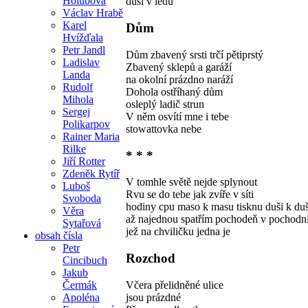
Holubová
duši v ledu
Václav Hrabě
Karel
Dům
Hvížďala
Petr Jandl
Dům zbavený srsti trčí pětiprstý
Ladislav
Zbavený sklepů a garáží
Landa
na okolní prázdno naráží
Rudolf
Dohola ostříhaný dům
Mihola
osleplý ladič strun
Sergej
V něm osvítí mne i tebe
Polikarpov
stowattovka nebe
Rainer Maria
Rilke
* * *
Jiří Rotter
Zdeněk Rytíř
V tomhle světě nejde splynout
Luboš
Rvu se do tebe jak zvíře v síti
Svoboda
hodiny cpu maso k masu tisknu duši k duš
Věra
až najednou spatřím pochodeň v pochodn
Sytařová
jež na chviličku jedna je
obsah čísla
Petr
Rozchod
Cincibuch
Jakub
Včera přelidněné ulice
Čermák
jsou prázdné
Apoléna