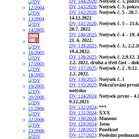
DV 144/2026
:
Notýsek č. 5, pokr
DV 143/2026
:
Notýsek č. 5, pokr
DV 142/2026
:
Notýsek č. 5 - 20.7
14.12.2022
DV 141/2026
:
Notýsek č. 5 – 21.6
20.7. 2022
DV 140/2025
:
Notýsek č. 4 – 19. 
21. 6. 2022.
DV 139/2025
:
Notýsek č. 3., 2.2.
19.4.2022.
DV 138/2025
:
Notýsek č. 2,9.12. 
2.2. 2022, druhá a třetí část – do
DV 137/2025
:
Notýsek č. 2 , 9.12
2.2. 2022.
DV 136/2025
:
Notýsek č. 1
DV 135/2025
:
Pokračování první
notýsku
DV 134/2024
:
Notýsek první – 4.
9.12.2021
DV 132/2024
:
***
DV 131/2024
:
XXX
DV 130/2024
:
Manono
DV 129/2024
:
Jsem
DV 128/2023
:
Poněkud
DV 127/2023
:
Poslední podmazán