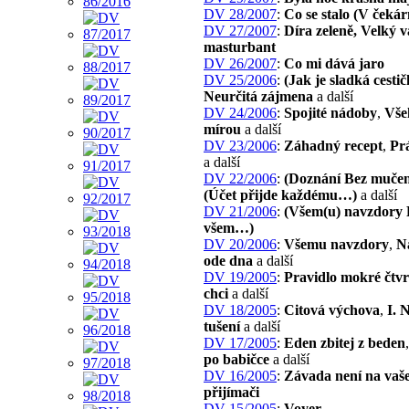
DV 28/2007
:
Co se stalo (V čekár
DV 27/2007
:
Díra zeleně, Velký 
masturbant
DV 26/2007
:
Co mi dává jaro
DV 25/2006
:
(Jak je sladká cest
Neurčitá zájmena
a další
DV 24/2006
:
Spojité nádoby
,
Vše
mírou
a další
DV 23/2006
:
Záhadný recept
,
Pr
a další
DV 22/2006
:
(Doznání Bez muče
(Účet přijde každému…)
a další
DV 21/2006
:
(Všem(u) navzdory 
všem…)
DV 20/2006
:
Všemu navzdory
,
N
ode dna
a další
DV 19/2005
:
Pravidlo mokré čtvr
chci
a další
DV 18/2005
:
Citová výchova
,
I. 
tušení
a další
DV 17/2005
:
Eden zbitej z beden
po babičce
a další
DV 16/2005
:
Závada není na vaš
přijímači
DV 15/2005
:
Voyer