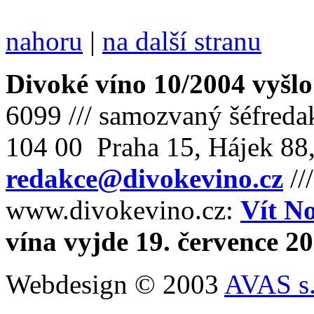
nahoru
|
na další stranu
Divoké víno 10/2004 vyšlo
6099 /// samozvaný šéfreda
104 00 Praha 15, Hájek 88,
redakce@divokevino.cz
//
www.divokevino.cz:
Vít N
vína vyjde 19. července 2
Webdesign © 2003
AVAS s.