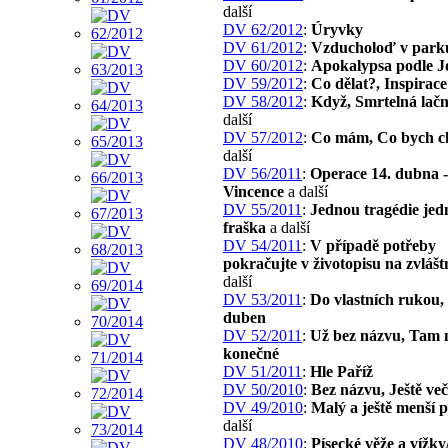
další
DV 62/2012
:
Úryvky
DV 61/2012
:
Vzducholoď v park
DV 60/2012
:
Apokalypsa podle J
DV 59/2012
:
Co dělat?, Inspirace
DV 58/2012
:
Když, Smrtelná lačn
další
DV 57/2012
:
Co mám, Co bych ch
další
DV 56/2011
:
Operace 14. dubna -
Vincence
a další
DV 55/2011
:
Jednou tragédie je
fraška
a další
DV 54/2011
:
V případě potřeby
pokračujte v životopisu na zvlášt
další
DV 53/2011
:
Do vlastních rukou,
duben
DV 52/2011
:
Už bez názvu, Tam 
konečné
DV 51/2011
:
Hle Paříž
DV 50/2010
:
Bez názvu, Ještě veče
DV 49/2010
:
Malý a ještě menší 
další
DV 48/2010
:
Písecké věže a vížky