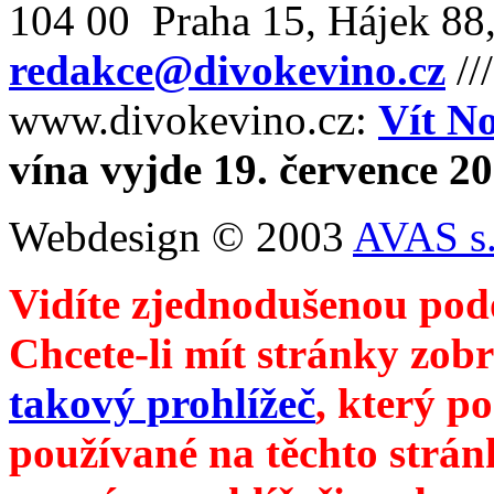
104 00 Praha 15, Hájek 88,
redakce@divokevino.cz
//
www.divokevino.cz:
Vít N
vína vyjde 19. července 2
Webdesign © 2003
AVAS s.
Vidíte zjednodušenou pod
Chcete-li mít stránky zobr
takový prohlížeč
, který p
používané na těchto strán