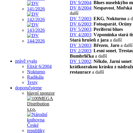
DV 9/2004
:
Blues nuselskýho m
DV 8/2004
:
Nespavost
,
Mořská
další
DV 7/2003
:
EKG
,
Nokturno
a d
DV 6/2003
:
Fotoaparát
,
Ocúny
DV 5/2003
:
Periferní blues
DV 4/2003
:
Vzpomínka stará tis
Stará hrušeň z jara
a další
DV 3/2003
:
Březen
,
Jaro
a další
DV 2/2003
:
Lesní sonet
,
Tresta
Bumbrlíčka
a další
právě vyąlo
DV 1/2002
:
Někdo
,
Jarní sonet
Elixír 6/2004
krátkozrakou krásku z nádraž
Nokturno
restaurace
a další
Radikála
Texty
doporučujeme
hlavní sponzor