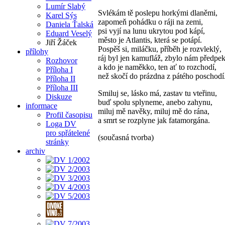
Lumír Slabý
Svlékám tě poslepu horkými dlaněmi,
Karel Sýs
zapomeň pohádku o ráji na zemi,
Daniela Ťalská
psi vyjí na lunu ukrytou pod kápí,
Eduard Veselý
město je Atlantis, která se potápí.
Jiří Žáček
Pospěš si, miláčku, příběh je rozvleklý,
přílohy
ráj byl jen kamufláž, zbylo nám předpek
Rozhovor
a kdo je naměkko, ten ať to rozchodí,
Příloha I
než skočí do prázdna z pátého poschodí
Příloha II
Příloha III
Smiluj se, lásko má, zastav tu vteřinu,
Diskuze
buď spolu splyneme, anebo zahynu,
informace
miluj mě navěky, miluj mě do rána,
Profil časopisu
a smrt se rozplyne jak fatamorgána.
Loga DV
pro spřátelené
(současná tvorba)
stránky
archiv