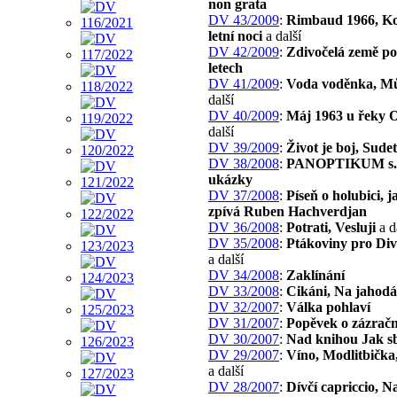
non grata
DV 43/2009
:
Rimbaud 1966, Ko
letní noci
a další
DV 42/2009
:
Zdivočelá země po
letech
DV 41/2009
:
Voda voděnka, Mů
další
DV 40/2009
:
Máj 1963 u řeky 
další
DV 39/2009
:
Život je boj, Sude
DV 38/2008
:
PANOPTIKUM s.r.
ukázky
DV 37/2008
:
Píseň o holubici, ja
zpívá Ruben Hachverdjan
DV 36/2008
:
Potrati, Vesluji
a d
DV 35/2008
:
Ptákoviny pro Div
a další
DV 34/2008
:
Zaklínání
DV 33/2008
:
Cikáni, Na jahod
DV 32/2007
:
Válka pohlaví
DV 31/2007
:
Popěvek o zázrač
DV 30/2007
:
Nad knihou Jak sb
DV 29/2007
:
Víno, Modlitbička,
a další
DV 28/2007
:
Dívčí capriccio, N