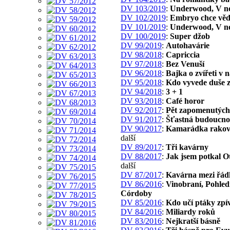
DV 103/2019
:
Underwood, V n
DV 102/2019
:
Embryo chce věd
DV 101/2019
:
Underwood, V n
DV 100/2019
:
Super džob
DV 99/2019
:
Autohavárie
DV 98/2018
:
Capriccia
DV 97/2018
:
Bez Venuší
DV 96/2018
:
Bajka o zvířeti v n
DV 95/2018
:
Kdo vyvede duše 
DV 94/2018
:
3 + 1
DV 93/2018
:
Café horor
DV 92/2017
:
Pět zapomenutých
DV 91/2017
:
Šťastná budoucno
DV 90/2017
:
Kamarádka rakov
další
DV 89/2017
:
Tři kavárny
DV 88/2017
:
Jak jsem potkal O
další
DV 87/2017
:
Kavárna mezi řád
DV 86/2016
:
Vinobraní, Pohled
Córdoby
DV 85/2016
:
Kdo učí ptáky zpí
DV 84/2016
:
Miliardy roků
DV 83/2016
:
Nejkratší básně