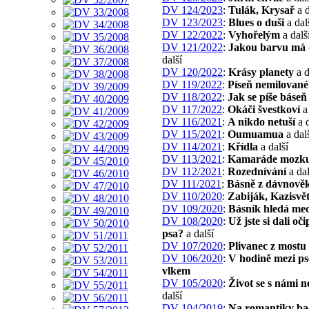
DV 124/2023
:
Tulák, Krysař
a d
DV 123/2023
:
Blues o duši
a dal
DV 122/2022
:
Vyhořelým
a dalš
DV 121/2022
:
Jakou barvu má 
další
DV 120/2022
:
Krásy planety
a d
DV 119/2022
:
Píseň nemilovan
DV 118/2022
:
Jak se píše báseň
DV 117/2022
:
Okáči švestkoví
a 
DV 116/2021
:
A nikdo netuší
a d
DV 115/2021
:
Oumuamua
a dal
DV 114/2021
:
Křídla
a další
DV 113/2021
:
Kamaráde mozk
DV 112/2021
:
Rozednívání
a dal
DV 111/2021
:
Básně z dávnově
DV 110/2020
:
Zabiják, Kazisvět
DV 109/2020
:
Básník hledá me
DV 108/2020
:
Už jste si dali oč
psa?
a další
DV 107/2020
:
Plivanec z mostu
DV 106/2020
:
V hodině mezi p
vlkem
DV 105/2020
:
Život se s námi 
další
DV 104/2019
:
Na romantiky ba