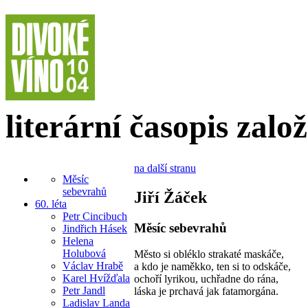
literární časopis zalo
na další stranu
Měsíc
sebevrahů
Jiří Žáček
60. léta
Petr Cincibuch
Měsíc sebevrahů
Jindřich Hásek
Helena
Holubová
Město si obléklo strakaté maskáče,
Václav Hrabě
a kdo je naměkko, ten si to odskáče,
Karel Hvížďala
ochoří lyrikou, uchřadne do rána,
Petr Jandl
láska je prchavá jak fatamorgána.
Ladislav Landa