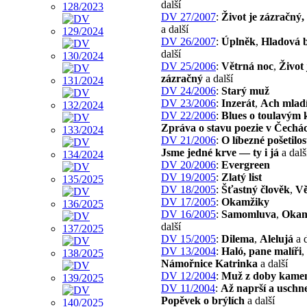
další
DV 27/2007
:
Život je zázračný,
a další
DV 26/2007
:
Úplněk
,
Hladová 
další
DV 25/2006
:
Větrná noc
,
Život 
zázračný
a další
DV 24/2006
:
Starý muž
DV 23/2006
:
Inzerát
,
Ach mladí
DV 22/2006
:
Blues o toulavým k
Zpráva o stavu poezie v Čechá
DV 21/2006
:
O líbezné pošetilos
Jsme jedné krve — ty i já
a dalš
DV 20/2006
:
Evergreen
DV 19/2005
:
Zlatý list
DV 18/2005
:
Šťastný člověk
,
Vě
DV 17/2005
:
Okamžiky
DV 16/2005
:
Samomluva
,
Okam
další
DV 15/2005
:
Dilema
,
Alelujá
a d
DV 13/2004
:
Haló, pane malíři
,
Námořnice Katrinka
a další
DV 12/2004
:
Muž z doby kame
DV 11/2004
:
Až naprší a uschn
Popěvek o brýlích
a další