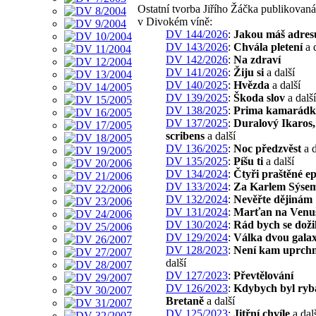
Ostatní tvorba Jiřího Žáčka publikovaná
v Divokém víně:
DV 144/2026
:
Jakou máš adres
DV 143/2026
:
Chvála pletení
a d
DV 142/2026
:
Na zdraví
DV 141/2026
:
Žiju si
a další
DV 140/2025
:
Hvězda
a další
DV 139/2025
:
Škoda slov
a další
DV 138/2025
:
Prima kamarádk
DV 137/2025
:
Duralový Ikaros
scribens
a další
DV 136/2025
:
Noc předzvěst
a d
DV 135/2025
:
Píšu ti
a další
DV 134/2024
:
Čtyři praštěné e
DV 133/2024
:
Za Karlem Sýse
DV 132/2024
:
Nevěřte dějinám
DV 131/2024
:
Marťan na Venu
DV 130/2024
:
Rád bych se doži
DV 129/2024
:
Válka dvou galax
DV 128/2023
:
Není kam uprch
další
DV 127/2023
:
Převtělování
DV 126/2023
:
Kdybych byl ryb
Bretaně
a další
DV 125/2023
:
Jitřní chvíle
a dal