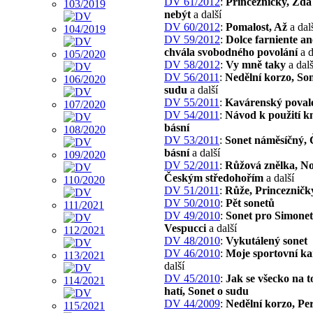
DV 61/2012
:
Princezničky, Zda 
nebýt
a další
DV 60/2012
:
Pomalost, Až
a dal
DV 59/2012
:
Dolce farniente a
chvála svobodného povolání
a d
DV 58/2012
:
Vy mně taky
a dalš
DV 56/2011
:
Nedělní korzo, Son
sudu
a další
DV 55/2011
:
Kavárenský poval
DV 54/2011
:
Návod k použití k
básní
DV 53/2011
:
Sonet náměsíčný,
básní
a další
DV 52/2011
:
Růžová znělka, No
Českým středohořím
a další
DV 51/2011
:
Růže, Princezničk
DV 50/2010
:
Pět sonetů
DV 49/2010
:
Sonet pro Simonet
Vespucci
a další
DV 48/2010
:
Vykutálený sonet
DV 46/2010
:
Moje sportovní ka
další
DV 45/2010
:
Jak se všecko na t
hatí, Sonet o sudu
DV 44/2009
:
Nedělní korzo, Pe