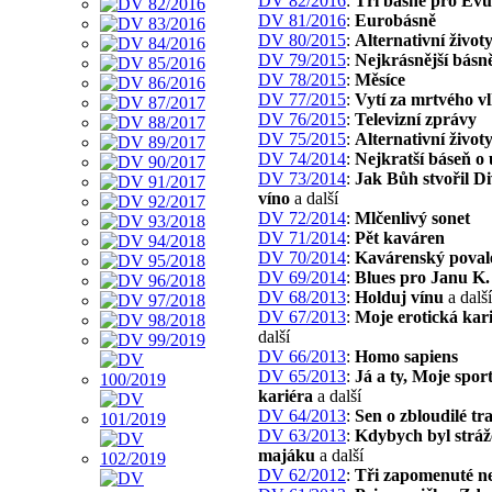
DV 82/2016
:
Tři básně pro Evu
DV 81/2016
:
Eurobásně
DV 80/2015
:
Alternativní život
DV 79/2015
:
Nejkrásnější básn
DV 78/2015
:
Měsíce
DV 77/2015
:
Vytí za mrtvého v
DV 76/2015
:
Televizní zprávy
DV 75/2015
:
Alternativní život
DV 74/2014
:
Nejkratší báseň o
DV 73/2014
:
Jak Bůh stvořil D
víno
a další
DV 72/2014
:
Mlčenlivý sonet
DV 71/2014
:
Pět kaváren
DV 70/2014
:
Kavárenský poval
DV 69/2014
:
Blues pro Janu K.
DV 68/2013
:
Holduj vínu
a další
DV 67/2013
:
Moje erotická kar
další
DV 66/2013
:
Homo sapiens
DV 65/2013
:
Já a ty, Moje spor
kariéra
a další
DV 64/2013
:
Sen o zbloudilé tr
DV 63/2013
:
Kdybych byl stráž
majáku
a další
DV 62/2012
:
Tři zapomenuté n