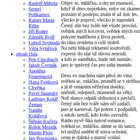
Objev se, miláčku, a dej mi znamení,
Rudolf Mihola
když tě dnes nepotkám, srdce mi zkame
Sergej
poznám tě poslepu, znám tě už tisíc let,
Polikarpov
všecko je poprvé, všecko je naposled.
Rainer Maria
Černý stín bez tváře mě všude provází,
Rilke
svědek mých kocovin, svědek mých ext
Jiří Rotter
pokyne malíčkem a život proletí,
Zdeněk Rytíř
do rána zestárnu o celé století.
Luboš Svoboda
Na nebi blikají reklamní souhvězdí,
Věra Sytařová
expresy do ráje už dávno nejezdí,
obsah čísla
a kdo je naměkko, bude mít namále,
Petr Cincibuch
jaro je správný čas pro salta mortale.
Jakub Čermák
Apoléna
Deus ex machina nám plivá do vína,
Feuereisová
svlékni se, miláčku, proměň se v delfína
Hana Fojtková
a já tě omámím něžnými doteky,
Chvějka
oněmíš, oslepneš, zkameníš na věky.
Pavel Jasanský
Než slunce odpálí ohňostroj z pavlačí,
Ladislav Kolář
černý stín bez tváře nám oči zatlačí,
Zeman
jaro je karneval, čpí potem z podpaždí,
Natálie
a nikdo netuší, kdo koho zavraždí.
Kolářová
Rádio nyvě štká naivní romance,
Štěpán Kučera
svlékni se, miláčku, dáme se do tance,
Bořek Mezník
tví strážní andělé tě sotva ochrání,
Martin Plotz
cesta je daleká a marné volání.
Jan Procházka