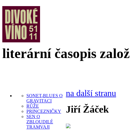
literární časopis zalo
na další stranu
SONET-BLUES O
GRAVITACI
RŮŽE
Jiří Žáček
PRINCEZNIČKY
SEN O
ZBLOUDILÉ
TRAMVAJI