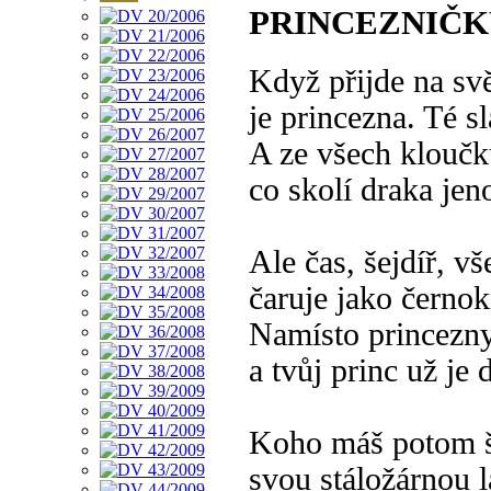
PRINCEZNIČK
Když přijde na sv
je princezna. Té sl
A ze všech kloučků
co skolí draka jen
Ale čas, šejdíř, vš
čaruje jako černok
Namísto princezny
a tvůj princ už je
Koho máš potom š
svou stáložárnou 