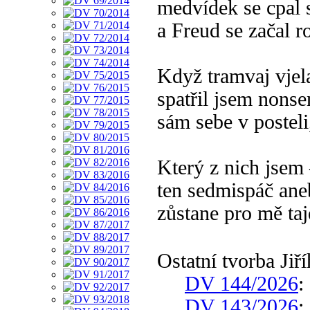
medvídek se cpal 
a Freud se začal r
Když tramvaj vjel
spatřil jsem nonse
sám sebe v posteli
Který z nich jsem 
ten sedmispáč aneb
zůstane pro mě ta
Ostatní tvorba Ji
DV 144/2026
:
DV 143/2026
: