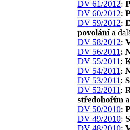
DV 61/2012
:
P
DV 60/2012
:
P
DV 59/2012
:
D
povolání
a dal
DV 58/2012
:
V
DV 56/2011
:
N
DV 55/2011
:
K
DV 54/2011
:
N
DV 53/2011
:
S
DV 52/2011
:
R
středohořím
a
DV 50/2010
:
P
DV 49/2010
:
S
DV 48/2010
:
V