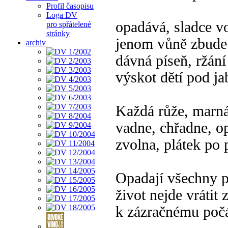
Profil časopisu
Loga DV
opadává, sladce v
pro spřátelené
stránky
jenom vůně zbude 
archiv
dávná píseň, ržání
výskot dětí pod ja
Každá růže, marná
vadne, chřadne, o
zvolna, plátek po 
Opadají všechny p
život nejde vrátit 
k zázračnému po