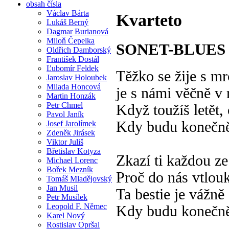
obsah čísla
Václav Bárta
Kvarteto
Lukáš Berný
Dagmar Burianová
Miloň Čepelka
SONET-BLUES
Oldřich Damborský
František Dostál
Ľubomír Feldek
Těžko se žije s mr
Jaroslav Holoubek
Milada Honcová
je s námi věčně v 
Martin Honzák
Petr Chmel
Když toužíš letět,
Pavol Janík
Kdy budu konečně
Josef Jarolímek
Zdeněk Jirásek
Viktor Juliš
Břetislav Kotyza
Zkazí ti každou ze 
Michael Lorenc
Bořek Mezník
Proč do nás vtlou
Tomáš Mladějovský
Jan Musil
Ta bestie je vážně
Petr Musílek
Leopold F. Němec
Kdy budu konečně
Karel Nový
Rostislav Opršal