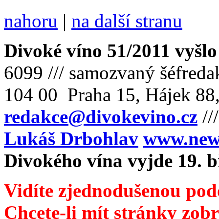
nahoru
|
na další stranu
Divoké víno 51/2011 vyšlo
6099 /// samozvaný šéfreda
104 00 Praha 15, Hájek 88,
redakce@divokevino.cz
//
Lukáš Drbohlav
www.newm
Divokého vína vyjde 19. 
Vidíte zjednodušenou pod
Chcete-li mít stránky zobr