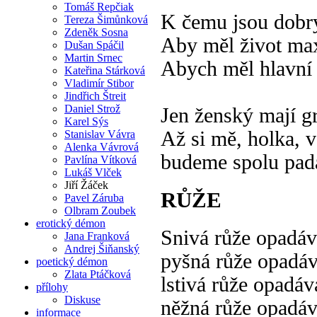
Tomáš Repčiak
K čemu jsou dobr
Tereza Šimůnková
Zdeněk Sosna
Aby měl život ma
Dušan Spáčil
Martin Srnec
Abych měl hlavní 
Kateřina Stárková
Vladimír Stibor
Jindřich Štreit
Daniel Strož
Jen ženský mají gr
Karel Sýs
Až si mě, holka, 
Stanislav Vávra
Alenka Vávrová
budeme spolu pada
Pavlína Vítková
Lukáš Vlček
Jiří Žáček
RŮŽE
Pavel Záruba
Olbram Zoubek
erotický démon
Snivá růže opadáv
Jana Franková
Andrej Šiňanský
pyšná růže opadáv
poetický démon
Zlata Ptáčková
lstivá růže opadáv
přílohy
Diskuse
něžná růže opadáv
informace