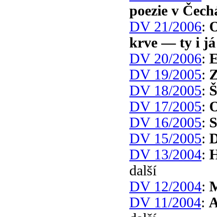
poezie v Čech
DV 21/2006
:
O
krve — ty i já
DV 20/2006
:
E
DV 19/2005
:
Z
DV 18/2005
:
Š
DV 17/2005
:
DV 16/2005
:
DV 15/2005
:
D
DV 13/2004
:
H
další
DV 12/2004
:
M
DV 11/2004
:
A