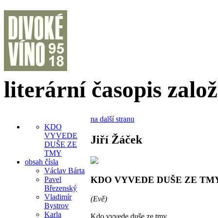
literární časopis zalo
na další stranu
KDO
VYVEDE
Jiří Žáček
DUŠE ZE
TMY
obsah čísla
Václav Bárta
KDO VYVEDE DUŠE ZE TM
Pavel
Březenský
Vladimír
(Evě)
Bystrov
Karla
Kdo vyvede duše ze tmy,