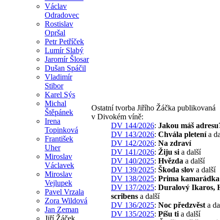
Václav
Odradovec
Rostislav
Opršal
Petr Petříček
Lumír Slabý
Jaromír Šlosar
Dušan Spáčil
Vladimír
Stibor
Karel Sýs
Michal
Ostatní tvorba Jiřího Žáčka publikovaná
Štěpánek
v Divokém víně:
Irena
DV 144/2026
:
Jakou máš adresu
Topinková
DV 143/2026
:
Chvála pletení
a da
František
DV 142/2026
:
Na zdraví
Uher
DV 141/2026
:
Žiju si
a další
Miroslav
DV 140/2025
:
Hvězda
a další
Václavek
DV 139/2025
:
Škoda slov
a další
Miroslav
DV 138/2025
:
Prima kamarádka
Vejlupek
DV 137/2025
:
Duralový Ikaros,
Pavel Vrzala
scribens
a další
Zora Wildová
DV 136/2025
:
Noc předzvěst
a da
Jan Zeman
DV 135/2025
:
Píšu ti
a další
Jiří Žáček