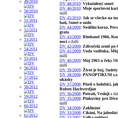
DV 48/2010
:
Vykutálený sonet
DV 46/2010
:
Moje sportovní kar
další
DV 45/2010
:
Jak se všecko na to
hatí, Sonet o sudu
DV 44/2009
:
Nedělní korzo, Per
grata
DV 43/2009
:
Rimbaud 1966, Kouz
noci
a další
DV 42/2009
:
Zdivočelá země po 6
DV 41/2009
:
Voda voděnka, Můj
další
DV 40/2009
:
Máj 1963 u řeky O
další
DV 39/2009
:
Život je boj, Sudety
DV 38/2008
:
PANOPTIKUM s.r.o
ukázky
DV 37/2008
:
Píseň o holubici, jak
Ruben Hachverdjan
DV 36/2008
:
Potrati, Vesluji
a dal
DV 35/2008
:
Ptákoviny pro Divo
další
DV 34/2008
:
Zaklínání
DV 33/2008
:
Cikáni, Na jahodác
DV 32/2007
:
Válka pohlaví