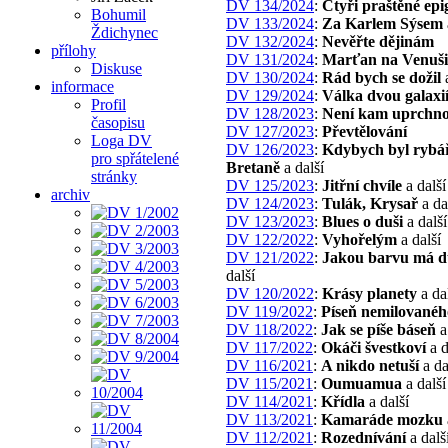
DV 134/2024
:
Čtyři praštěné ep
Bohumil
DV 133/2024
:
Za Karlem Sýsem
Ždichynec
DV 132/2024
:
Nevěřte dějinám
přílohy
DV 131/2024
:
Marťan na Venuši
Diskuse
DV 130/2024
:
Rád bych se dožil
a
informace
DV 129/2024
:
Válka dvou galaxi
Profil
DV 128/2023
:
Není kam uprchn
časopisu
DV 127/2023
:
Převtělování
Loga DV
DV 126/2023
:
Kdybych byl rybá
pro spřátelené
Bretaně
a další
stránky
DV 125/2023
:
Jitřní chvíle
a další
archiv
DV 124/2023
:
Tulák, Krysař
a da
DV 123/2023
:
Blues o duši
a další
DV 122/2022
:
Vyhořelým
a další
DV 121/2022
:
Jakou barvu má d
další
DV 120/2022
:
Krásy planety
a da
DV 119/2022
:
Píseň nemilovanéh
DV 118/2022
:
Jak se píše báseň
a
DV 117/2022
:
Okáči švestkoví
a d
DV 116/2021
:
A nikdo netuší
a da
DV 115/2021
:
Oumuamua
a další
DV 114/2021
:
Křídla
a další
DV 113/2021
:
Kamaráde mozku
DV 112/2021
:
Rozednívání
a dalš