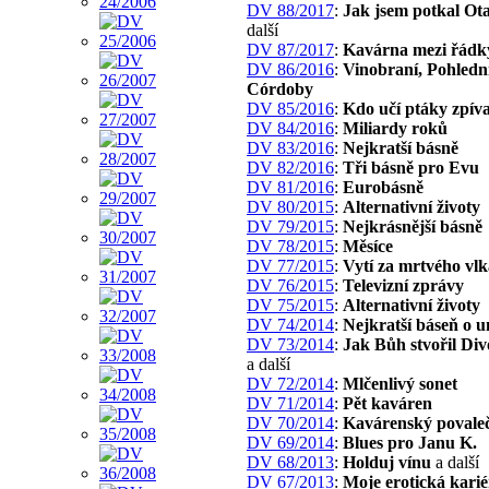
DV 88/2017
:
Jak jsem potkal Ot
další
DV 87/2017
:
Kavárna mezi řádk
DV 86/2016
:
Vinobraní, Pohledni
Córdoby
DV 85/2016
:
Kdo učí ptáky zpíva
DV 84/2016
:
Miliardy roků
DV 83/2016
:
Nejkratší básně
DV 82/2016
:
Tři básně pro Evu
DV 81/2016
:
Eurobásně
DV 80/2015
:
Alternativní životy
DV 79/2015
:
Nejkrásnější básně
DV 78/2015
:
Měsíce
DV 77/2015
:
Vytí za mrtvého vlk
DV 76/2015
:
Televizní zprávy
DV 75/2015
:
Alternativní životy
DV 74/2014
:
Nejkratší báseň o u
DV 73/2014
:
Jak Bůh stvořil Div
a další
DV 72/2014
:
Mlčenlivý sonet
DV 71/2014
:
Pět kaváren
DV 70/2014
:
Kavárenský povale
DV 69/2014
:
Blues pro Janu K.
DV 68/2013
:
Holduj vínu
a další
DV 67/2013
:
Moje erotická karié