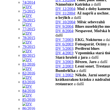
Námořnice Katrinka
a další
DV 12/2004
:
Muž z doby kamen
DV 11/2004
:
Až naprší a uschne
o brýlích
a další
DV 10/2004
:
Měsíc sebevrahů
DV 9/2004
:
Blues nuselskýho mo
DV 8/2004
:
Nespavost
,
Mořská b
další
DV 7/2003
:
EKG
,
Nokturno
a dal
DV 6/2003
:
Fotoaparát
,
Ocúny
a 
DV 5/2003
:
Periferní blues
DV 4/2003
:
Vzpomínka stará tisíc
Stará hrušeň z jara
a další
DV 3/2003
:
Březen
,
Jaro
a další
DV 2/2003
:
Lesní sonet
,
Trestaur
Bumbrlíčka
a další
DV 1/2002
:
Někdo
,
Jarní sonet 
krátkozrakou krásku z nádražní
restaurace
a další