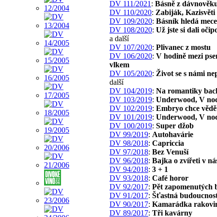
DV 111/2021
:
Básně z dávnověk
DV 110/2020
:
Zabiják, Kazisvěti
DV 109/2020
:
Básník hledá mec
DV 108/2020
:
Už jste si dali oči
a další
DV 107/2020
:
Plivanec z mostu
DV 106/2020
:
V hodině mezi pse
vlkem
DV 105/2020
:
Život se s námi ne
další
DV 104/2019
:
Na romantiky bac
DV 103/2019
:
Underwood, V noc
DV 102/2019
:
Embryo chce vědě
DV 101/2019
:
Underwood, V noc
DV 100/2019
:
Super džob
DV 99/2019
:
Autohavárie
DV 98/2018
:
Capriccia
DV 97/2018
:
Bez Venuší
DV 96/2018
:
Bajka o zvířeti v ná
DV 94/2018
:
3 + 1
DV 93/2018
:
Café horor
DV 92/2017
:
Pět zapomenutých 
DV 91/2017
:
Šťastná budoucnos
DV 90/2017
:
Kamarádka rakovi
DV 89/2017
:
Tři kavárny