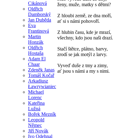
Cikánová
ženy, muže, matky s dětmi?
Oldřich
Damborský
Z hloubi země, ze dna moří,
Jan Duběda
ať si s námi pohovoří.
Eva
Frantinová
Z hlubin času, kde je mrazí,
Martin
všechny, kdo jsou naši drazí.
Honzák
Oldřich
Stačí štětce, plátno, barvy,
Hostaša
zrodí se jak motýl z larvy.
Adam El
Chaar
Vyveď duše z tmy a zimy,
Zdeněk Janas
ať jsou s námi a my s nimi.
Tomáš Kočař
Arkadiusz
Ławrywianiec
Michael
Lorenc
Kateřina
Lužná
Bořek Mezník
Leopold
Němec
Jiří Novák
Ivo Odehnal