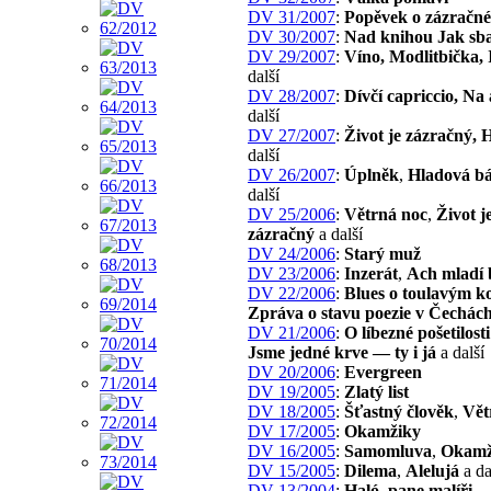
DV 31/2007
:
Popěvek o zázračn
DV 30/2007
:
Nad knihou Jak sba
DV 29/2007
:
Víno, Modlitbička, 
další
DV 28/2007
:
Dívčí capriccio, Na
další
DV 27/2007
:
Život je zázračný, 
další
DV 26/2007
:
Úplněk
,
Hladová bá
další
DV 25/2006
:
Větrná noc
,
Život j
zázračný
a další
DV 24/2006
:
Starý muž
DV 23/2006
:
Inzerát
,
Ach mladí 
DV 22/2006
:
Blues o toulavým ko
Zpráva o stavu poezie v Čechác
DV 21/2006
:
O líbezné pošetilosti
Jsme jedné krve — ty i já
a další
DV 20/2006
:
Evergreen
DV 19/2005
:
Zlatý list
DV 18/2005
:
Šťastný člověk
,
Vět
DV 17/2005
:
Okamžiky
DV 16/2005
:
Samomluva
,
Okamž
DV 15/2005
:
Dilema
,
Alelujá
a da
DV 13/2004
:
Haló, pane malíři
,