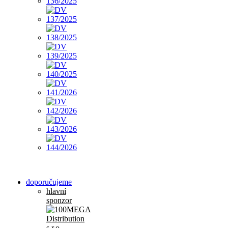
doporučujeme
hlavní
sponzor