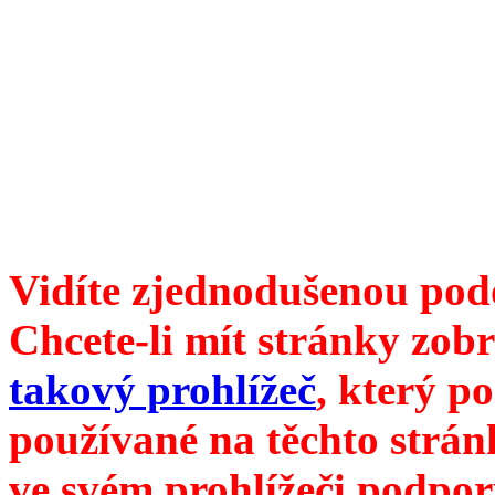
Divoké víno 95/2018 vyšlo
6099 /// samozvaný šéfreda
104 00 Praha 10, Hájek 88,
redakce@divokevino.cz
//
///
příští číslo Divokého v
Vidíte zjednodušenou pod
Chcete-li mít stránky zobr
takový prohlížeč
, který p
používané na těchto strán
ve svém prohlížeči podpor