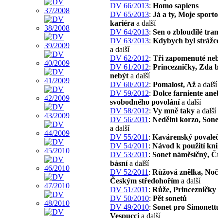
DV 66/2013
:
Homo sapiens
DV 65/2013
:
Já a ty, Moje sport
kariéra
a další
DV 64/2013
:
Sen o zbloudilé tra
DV 63/2013
:
Kdybych byl stráž
a další
DV 62/2012
:
Tři zapomenuté ne
DV 61/2012
:
Princezničky, Zda b
nebýt
a další
DV 60/2012
:
Pomalost, Až
a další
DV 59/2012
:
Dolce farniente ane
svobodného povolání
a další
DV 58/2012
:
Vy mně taky
a další
DV 56/2011
:
Nedělní korzo, Sone
a další
DV 55/2011
:
Kavárenský povale
DV 54/2011
:
Návod k použití kni
DV 53/2011
:
Sonet náměsíčný, Č
básní
a další
DV 52/2011
:
Růžová znělka, Noč
Českým středohořím
a další
DV 51/2011
:
Růže, Princezničky
DV 50/2010
:
Pět sonetů
DV 49/2010
:
Sonet pro Simonett
Vespucci
a další