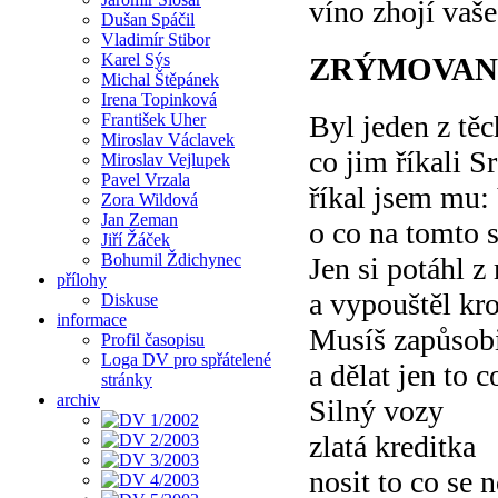
víno zhojí vaš
Dušan Spáčil
Vladimír Stibor
Karel Sýs
ZRÝMOVAN
Michal Štěpánek
Irena Topinková
Byl jeden z tě
František Uher
Miroslav Václavek
co jim říkali S
Miroslav Vejlupek
Pavel Vrzala
říkal jsem mu:
Zora Wildová
Jan Zeman
o co na tomto s
Jiří Žáček
Bohumil Ždichynec
Jen si potáhl z
přílohy
a vypouštěl kr
Diskuse
informace
Musíš zapůsobi
Profil časopisu
Loga DV pro spřátelené
a dělat jen to 
stránky
archiv
Silný vozy
zlatá kreditka
nosit to co se n