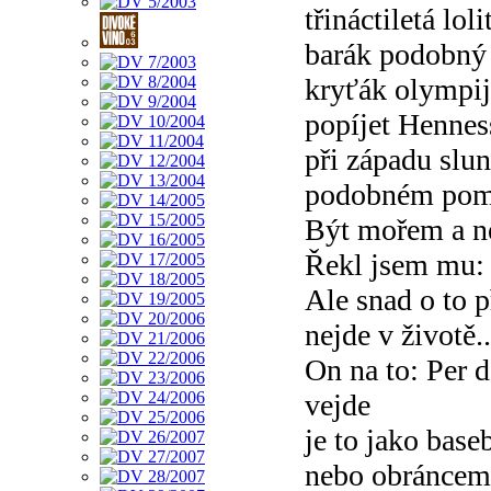
třináctiletá loli
barák podobný 
kryťák olympij
popíjet Hennes
při západu slu
podobném pom
Být mořem a n
Řekl jsem mu:
Ale snad o to p
nejde v životě..
On na to: Per d
vejde
je to jako base
nebo obráncem