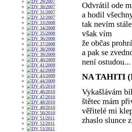
Odvrátil ode m
a hodil všechn
tak nevím stál
však vím
že občas prohrá
a pak se zvedn
není ostudou...
NA TAHITI 
Vykašlávám bíl
štětec mám při
věřitelé mi kle
zhaslo slunce 