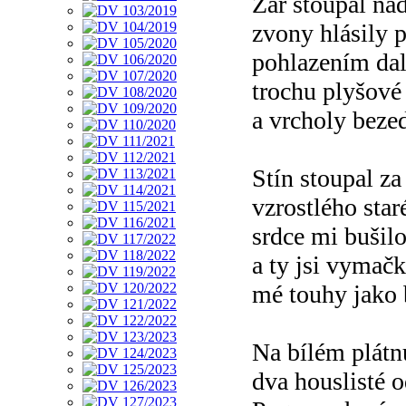
Žár stoupal nad
zvony hlásily 
pohlazením dal
trochu plyšové
a vrcholy beze
Stín stoupal za
vzrostlého sta
srdce mi bušil
a ty jsi vymač
mé touhy jako 
Na bílém plátnu
dva houslisté 