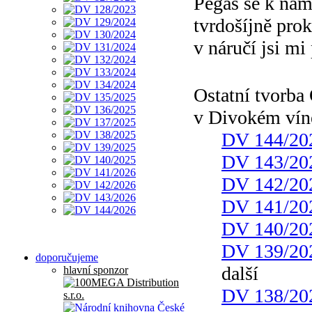
Pegas se k nám
tvrdošíjně prok
v náručí jsi mi 
Ostatní tvorb
v Divokém vín
DV 144/20
DV 143/20
DV 142/20
DV 141/20
DV 140/20
DV 139/20
doporučujeme
další
hlavní sponzor
DV 138/20