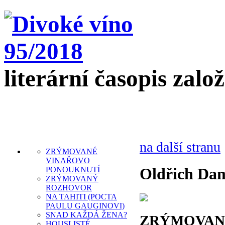
literární časopis zalo
na další stranu
ZRÝMOVANÉ
VINAŘOVO
Oldřich Da
PONOUKNUTÍ
ZRÝMOVANÝ
ROZHOVOR
NA TAHITI (POCTA
PAULU GAUGINOVI)
SNAD KAŽDÁ ŽENA?
ZRÝMOVAN
HOUSLISTÉ