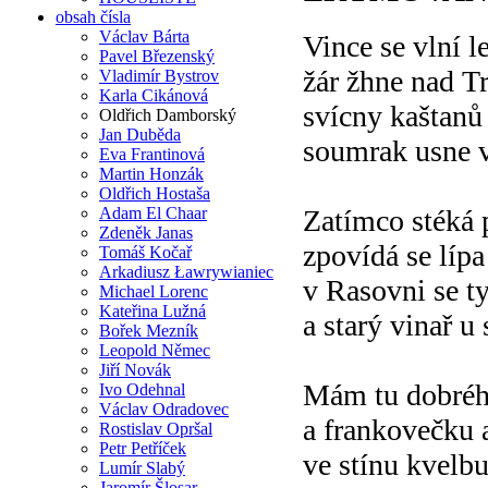
obsah čísla
Václav Bárta
Vince se vlní 
Pavel Březenský
žár žhne nad 
Vladimír Bystrov
Karla Cikánová
svícny kaštanů
Oldřich Damborský
Jan Duběda
soumrak usne 
Eva Frantinová
Martin Honzák
Oldřich Hostaša
Adam El Chaar
Zatímco stéká p
Zdeněk Janas
zpovídá se líp
Tomáš Kočař
Arkadiusz Ławrywianiec
v Rasovni se t
Michael Lorenc
Kateřina Lužná
a starý vinař u
Bořek Mezník
Leopold Němec
Jiří Novák
Mám tu dobrého
Ivo Odehnal
Václav Odradovec
a frankovečku 
Rostislav Opršal
Petr Petříček
ve stínu kvelb
Lumír Slabý
Jaromír Šlosar