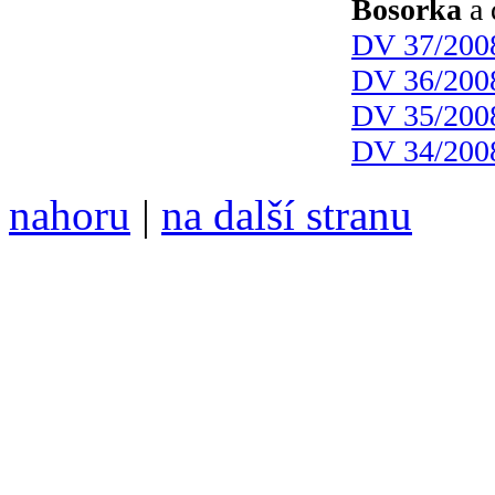
Bosorka
a 
DV 37/200
DV 36/200
DV 35/200
DV 34/200
nahoru
|
na další stranu
Divoké víno 95/2018 vyšlo
6099 /// samozvaný šéfreda
104 00 Praha 10, Hájek 88,
redakce@divokevino.cz
//
///
příští číslo Divokého v