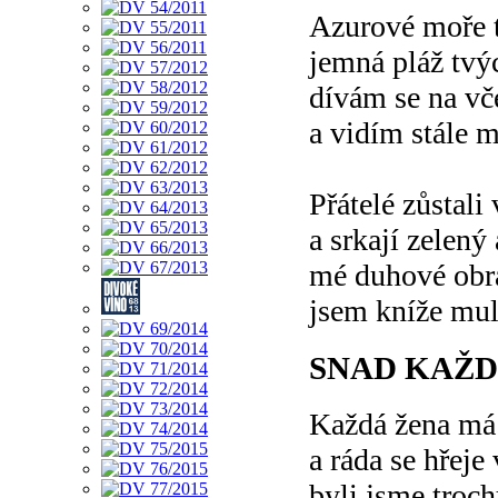
Azurové moře t
jemná pláž tvý
dívám se na vč
a vidím stále 
Přátelé zůstali
a srkají zelen
mé duhové obraz
jsem kníže mul
SNAD KAŽD
Každá žena má 
a ráda se hřeje
byli jsme troch