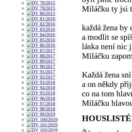
Miláčku ty jsi 
každá žena by 
a modlit se spí
láska není nic 
Miláčku zapom
Každá žena sní
a on někdy př
co na tom hlav
Miláčku hlavou
HOUSLISTÉ