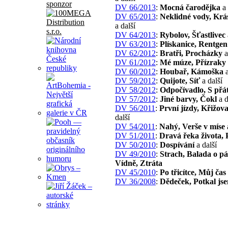
sponzor
DV 66/2013
:
Mocná čarodějka
a 
DV 65/2013
:
Neklidné vody, Krá
a další
DV 64/2013
:
Rybolov, Šťastlivec
DV 63/2013
:
Plískanice, Rentgen
DV 62/2012
:
Bratři, Procházky
a
DV 61/2012
:
Mé múze, Přízraky
DV 60/2012
:
Houbař, Kámoška
a
DV 59/2012
:
Quijote, Síť
a další
DV 58/2012
:
Odpočívadlo, S přát
DV 57/2012
:
Jiné barvy, Čokl
a d
DV 56/2011
:
První jízdy, Křižov
další
DV 54/2011
:
Nahý, Verše v míse
DV 51/2011
:
Dravá řeka života, P
DV 50/2010
:
Dospívání
a další
DV 49/2010
:
Strach, Balada o p
Vídně, Ztráta
DV 45/2010
:
Po třicítce, Můj čas
DV 36/2008
:
Dědeček, Potkal js