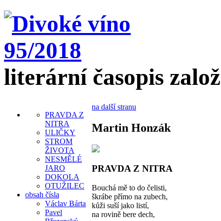
literární časopis zalo
na další stranu
PRAVDA Z
NITRA
Martin Honzák
ULIČKY
STROM
ŽIVOTA
NESMĚLÉ
PRAVDA Z NITRA
JARO
DOKOLA
OTUŽILEC
Bouchá mě to do čelisti,
obsah čísla
škrábe přímo na zubech,
Václav Bárta
kůži suší jako listí,
Pavel
na rovině bere dech,