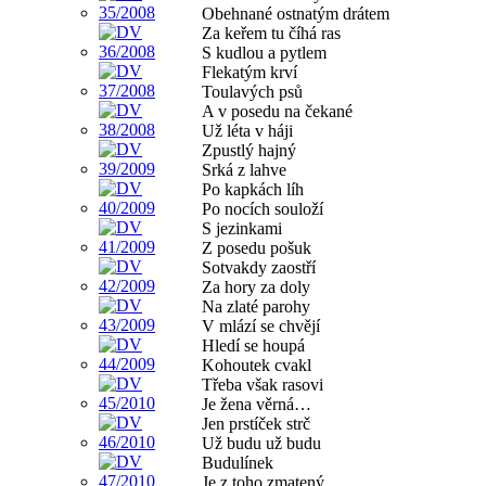
Obehnané ostnatým drátem
Za keřem tu číhá ras
S kudlou a pytlem
Flekatým krví
Toulavých psů
A v posedu na čekané
Už léta v háji
Zpustlý hajný
Srká z lahve
Po kapkách líh
Po nocích souloží
S jezinkami
Z posedu pošuk
Sotvakdy zaostří
Za hory za doly
Na zlaté parohy
V mlází se chvějí
Hledí se houpá
Kohoutek cvakl
Třeba však rasovi
Je žena věrná…
Jen prstíček strč
Už budu už budu
Budulínek
Je z toho zmatený