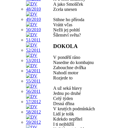
A jako Smolíček
Zcela unesen
Stihne ho příroda
Vrátit včas
Nežli jej pohltí
Šílenství světa?
DOKOLA
V pondělí ráno
Nasedne do kombajnu
Zabouchne dvířka
Nahodí motor
Rozjede to
A už seká hlavy
Jednu po druhé
Celý týden
Drsná dřina
V krutých podmínkách
Lidí je tolik
Kdekdo nepřítel
I ti nejbližší