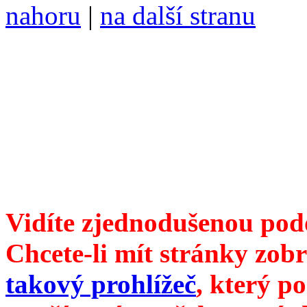
nahoru
|
na další stranu
Divoké víno 95/2018 vyšlo
6099 /// samozvaný šéfreda
104 00 Praha 10, Hájek 88,
redakce@divokevino.cz
//
///
příští číslo Divokého v
Vidíte zjednodušenou pod
Chcete-li mít stránky zobr
takový prohlížeč
, který p