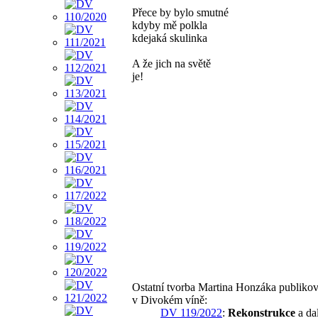
Přece by bylo smutné
kdyby mě polkla
kdejaká skulinka
A že jich na světě
je!
Ostatní tvorba Martina Honzáka publiko
v Divokém víně:
DV 119/2022
:
Rekonstrukce
a dal