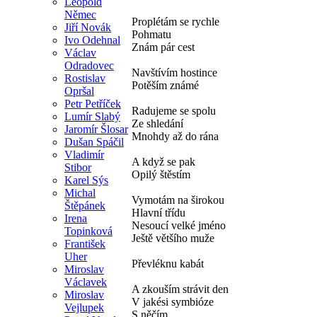
Leopold
Němec
Proplétám se rychle
Jiří Novák
Pohmatu
Ivo Odehnal
Znám pár cest
Václav
Odradovec
Navštívím hostince
Rostislav
Potěším známé
Opršal
Petr Petříček
Radujeme se spolu
Lumír Slabý
Ze shledání
Jaromír Šlosar
Mnohdy až do rána
Dušan Spáčil
Vladimír
A když se pak
Stibor
Opilý štěstím
Karel Sýs
Michal
Vymotám na širokou
Štěpánek
Hlavní třídu
Irena
Nesoucí velké jméno
Topinková
Ještě většího muže
František
Uher
Převléknu kabát
Miroslav
Václavek
A zkouším strávit den
Miroslav
V jakési symbióze
Vejlupek
S něčím