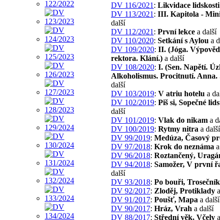
DV 116/2021
:
Likvidace lidskosti
DV 113/2021
:
III. Kapitola - Min
další
DV 112/2021
:
První lekce
a další
DV 110/2020
:
Setkání s Aylou
a d
DV 109/2020
:
II. (Jóga. Výpově
rektora. Klání.)
a další
DV 108/2020
:
I. (Sen. Napětí. Úz
Alkoholismus. Procitnutí. Anna.
další
DV 103/2019
:
V atriu hotelu
a da
DV 102/2019
:
Piš si, Sopečné lid
další
DV 101/2019
:
Vlak do nikam
a d
DV 100/2019
:
Rytmy nitra
a další
DV 99/2019
:
Medúza, Časový pr
DV 97/2018
:
Krok do neznáma
a
DV 96/2018
:
Roztančený, Uragá
DV 94/2018
:
Samožer, V první ř
další
DV 93/2018
:
Po bouři, Trosečník
DV 92/2017
:
Zloděj, Protiklady
a
DV 91/2017
:
Poušť, Mapa
a další
DV 90/2017
:
Hráz, Vrah
a další
DV 88/2017
:
Střední věk, Včely
a