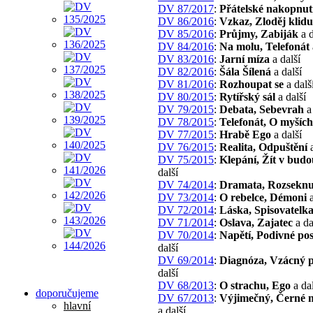
DV 87/2017
:
Přátelské nakopnut
DV 86/2016
:
Vzkaz, Zloděj klidu
DV 85/2016
:
Průjmy, Zabiják
a d
DV 84/2016
:
Na molu, Telefonát
DV 83/2016
:
Jarní míza
a další
DV 82/2016
:
Šála Šílená
a další
DV 81/2016
:
Rozhoupat se
a dalš
DV 80/2015
:
Rytířský sál
a další
DV 79/2015
:
Debata, Sebevrah
a 
DV 78/2015
:
Telefonát, O myších
DV 77/2015
:
Hrabě Ego
a další
DV 76/2015
:
Realita, Odpuštění
a
DV 75/2015
:
Klepání, Žít v budo
další
DV 74/2014
:
Dramata, Rozseknu
DV 73/2014
:
O rebelce, Démoni
a
DV 72/2014
:
Láska, Spisovatelk
DV 71/2014
:
Oslava, Zajatec
a da
DV 70/2014
:
Napětí, Podivné pos
další
DV 69/2014
:
Diagnóza, Vzácný p
další
DV 68/2013
:
O strachu, Ego
a dal
doporučujeme
DV 67/2013
:
Výjimečný, Černé 
hlavní
a další