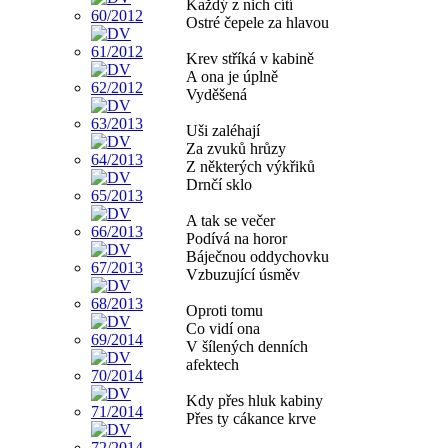
Každý z nich cítí
Ostré čepele za hlavou
Krev stříká v kabině
A ona je úplně
Vyděšená
Uši zaléhají
Za zvuků hrůzy
Z některých výkřiků
Drnčí sklo
A tak se večer
Podívá na horor
Báječnou oddychovku
Vzbuzující úsměv
Oproti tomu
Co vidí ona
V šílených denních
afektech
Kdy přes hluk kabiny
Přes ty cákance krve