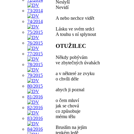
Neslyší
Nevidí
A nebo nechce vidět
Lásku ve svém srdci
A touhu s ní splynout
OTUŽILEC
Někdy pobývám
ve zbytečných úvahách
a v některé ze zvyku
o chvíli déle
abych ji poznal
o čem mluví
jak se chová
co způsobuje
mému tělu
Bruslím na jejím
tenkém ledě