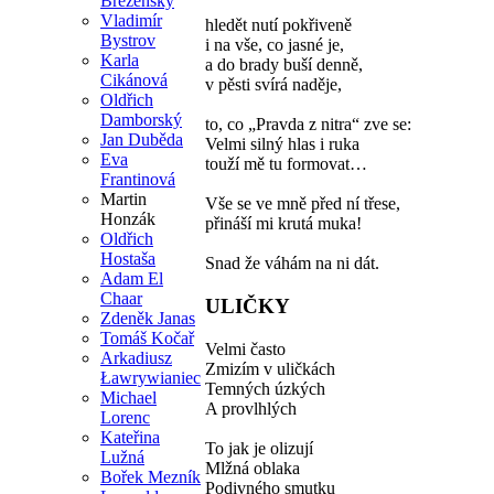
Březenský
Vladimír
hledět nutí pokřiveně
Bystrov
i na vše, co jasné je,
Karla
a do brady buší denně,
Cikánová
v pěsti svírá naděje,
Oldřich
Damborský
to, co „Pravda z nitra“ zve se:
Jan Duběda
Velmi silný hlas i ruka
Eva
touží mě tu formovat…
Frantinová
Martin
Vše se ve mně před ní třese,
Honzák
přináší mi krutá muka!
Oldřich
Hostaša
Snad že váhám na ni dát.
Adam El
Chaar
ULIČKY
Zdeněk Janas
Tomáš Kočař
Velmi často
Arkadiusz
Zmizím v uličkách
Ławrywianiec
Temných úzkých
Michael
A provlhlých
Lorenc
Kateřina
To jak je olizují
Lužná
Mlžná oblaka
Bořek Mezník
Podivného smutku