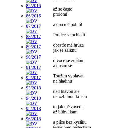
až se často
prolomí
a ona mě pohltí!
Prudce se ochladí
obestře mě hrůza
jak se zalknu
divoce se zmítám
a dusím se
Toužím vyplavat
na hladinu
nad hlavou ale
nerozbitnou krustu
to jak mě zavedla
až bůhví kam
a plíce bez kyslíku
těsně před nádechem