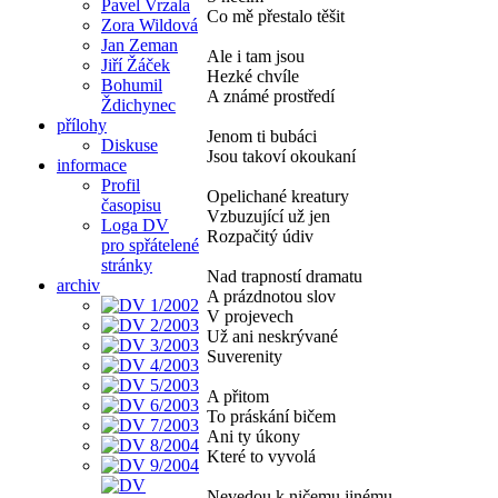
Pavel Vrzala
Co mě přestalo těšit
Zora Wildová
Jan Zeman
Ale i tam jsou
Jiří Žáček
Hezké chvíle
Bohumil
A známé prostředí
Ždichynec
přílohy
Jenom ti bubáci
Diskuse
Jsou takoví okoukaní
informace
Profil
Opelichané kreatury
časopisu
Vzbuzující už jen
Loga DV
Rozpačitý údiv
pro spřátelené
stránky
Nad trapností dramatu
archiv
A prázdnotou slov
V projevech
Už ani neskrývané
Suverenity
A přitom
To práskání bičem
Ani ty úkony
Které to vyvolá
Nevedou k ničemu jinému