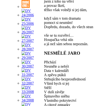
jsem z toho na větvi
a provaz škrtí,
těžko však volněji si jej dám,
když sám v tom dramatu
pomoct si neumím!
Dopředu, dozadu, do všech stran
vše se tu rozvětví…
Houpačka vrhá stín
a já než sám sebou nepoznán.
NESMĚLÉ JARO
Přichází
Nesměle a nebýt
Data v kalendáři
A zpěvu ptáků
Strhujícího bezprostředností
Všiml bych si jej
Stěží
V duši závěje
Špinavého sněhu
Vlastního pokrytectví
A citové zmrazky