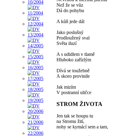
Než že se vůz
Dá do pohybu
A kůň jede dál
Jako poslušný
Prodloužený sval
Světa iluzí
A s udidlem v tlamě
Hluboko zařízlým
Dívá se toužebně
A skoro provinile
Jak mizím
V postranní uličce
STROM ŽIVOTA
Jen tak se houpu tu
na Stromu žití,
nohy se kymácí sem a tam,