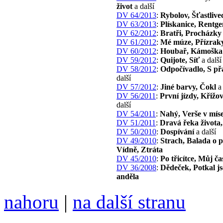
život
a další
DV 64/2013
:
Rybolov, Šťastlive
DV 63/2013
:
Plískanice, Rentge
DV 62/2012
:
Bratři, Procházky
DV 61/2012
:
Mé múze, Přízrak
DV 60/2012
:
Houbař, Kámoška
DV 59/2012
:
Quijote, Síť
a další
DV 58/2012
:
Odpočívadlo, S přá
další
DV 57/2012
:
Jiné barvy, Čokl
a 
DV 56/2011
:
První jízdy, Křižo
další
DV 54/2011
:
Nahý, Verše v mís
DV 51/2011
:
Dravá řeka života, 
DV 50/2010
:
Dospívání
a další
DV 49/2010
:
Strach, Balada o 
Vídně, Ztráta
DV 45/2010
:
Po třicítce, Můj ča
DV 36/2008
:
Dědeček, Potkal j
anděla
nahoru
|
na další stranu