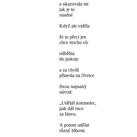
a ukazovala mi
jak je to
snadné
Když ale viděla
že to přeci jen
chce trochu víc
odběhla
do pokoje
a za chvíli
přinesla na čtvrtce
fixou napsaný
návod:
„Uděláš kotrmelec,
pak dáš ruce
za hlavu.
A potom udělat
různý blbosti.