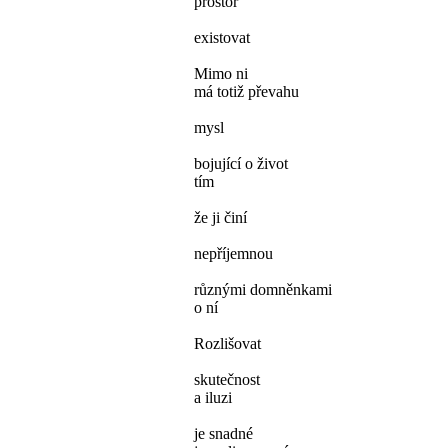
prostor
existovat
Mimo ni
má totiž převahu
mysl
bojující o život
tím
že ji činí
nepříjemnou
různými domněnkami
o ní
Rozlišovat
skutečnost
a iluzi
je snadné