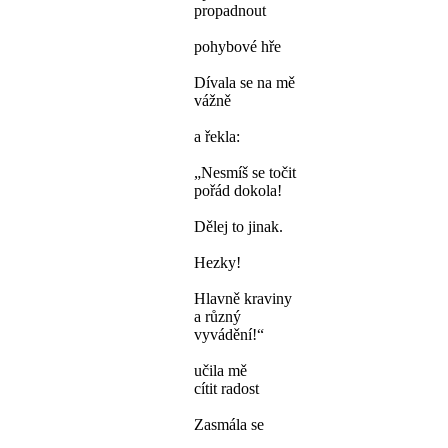
propadnout
pohybové hře
Dívala se na mě
vážně
a řekla:
„Nesmíš se točit
pořád dokola!
Dělej to jinak.
Hezky!
Hlavně kraviny
a různý
vyvádění!“
učila mě
cítit radost
Zasmála se