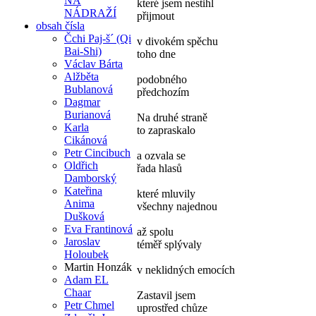
NA
které jsem nestihl
NÁDRAŽÍ
přijmout
obsah čísla
Čchi Paj-š´ (Qi
v divokém spěchu
Bai-Shi)
toho dne
Václav Bárta
Alžběta
podobného
Bublanová
předchozím
Dagmar
Burianová
Na druhé straně
Karla
to zapraskalo
Cikánová
Petr Cincibuch
a ozvala se
Oldřich
řada hlasů
Damborský
Kateřina
které mluvily
Anima
všechny najednou
Dušková
Eva Frantinová
až spolu
Jaroslav
téměř splývaly
Holoubek
Martin Honzák
v neklidných emocích
Adam EL
Chaar
Zastavil jsem
Petr Chmel
uprostřed chůze