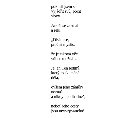
pokusil jsem se
vyjádřit svůj pocit
slovy
Anděl se zasmál
a řekl:
„Divím se,
proč si myslíš,
že je taková věc
vůbec možná…
Je jen Ten jediný,
který to skutečně
dělá,
ovšem jeho záměry
neznáš
a nikdy neodhadneš,
neboť jeho cesty
jsou nevyzpytatelné.