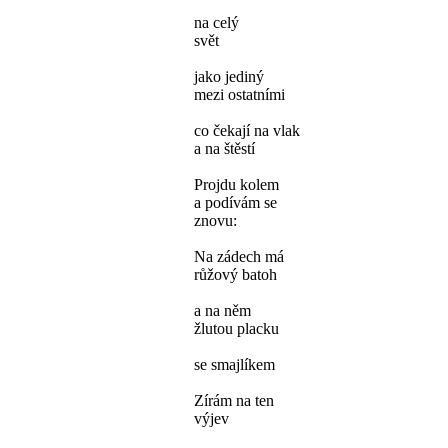
na celý
svět
jako jediný
mezi ostatními
co čekají na vlak
a na štěstí
Projdu kolem
a podívám se
znovu:
Na zádech má
růžový batoh
a na něm
žlutou placku
se smajlíkem
Zírám na ten
výjev