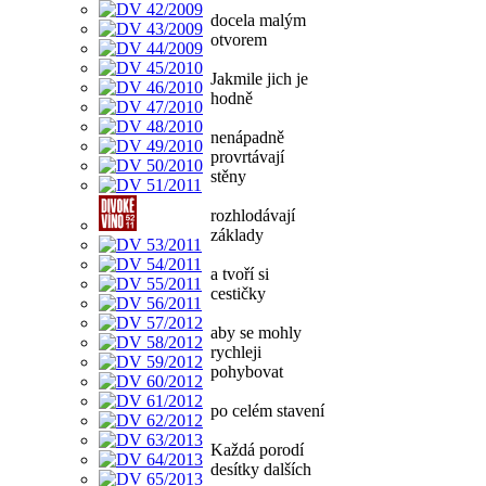
docela malým
otvorem
Jakmile jich je
hodně
nenápadně
provrtávají
stěny
rozhlodávají
základy
a tvoří si
cestičky
aby se mohly
rychleji
pohybovat
po celém stavení
Každá porodí
desítky dalších