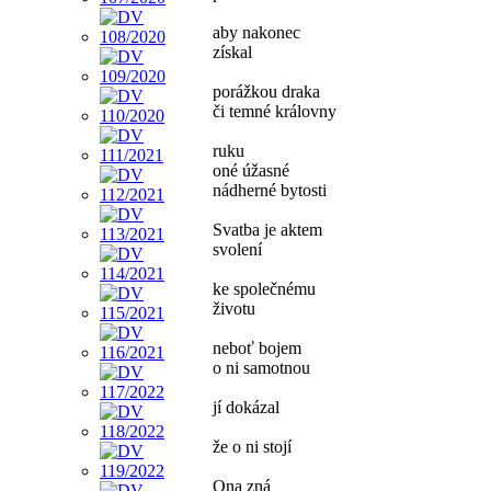
aby nakonec
získal
porážkou draka
či temné královny
ruku
oné úžasné
nádherné bytosti
Svatba je aktem
svolení
ke společnému
životu
neboť bojem
o ni samotnou
jí dokázal
že o ni stojí
Ona zná