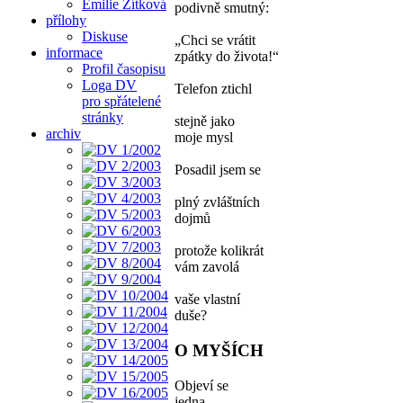
Emilie Zítková
podivně smutný:
přílohy
Diskuse
„Chci se vrátit
informace
zpátky do života!“
Profil časopisu
Loga DV
Telefon ztichl
pro spřátelené
stránky
stejně jako
archiv
moje mysl
Posadil jsem se
plný zvláštních
dojmů
protože kolikrát
vám zavolá
vaše vlastní
duše?
O MYŠÍCH
Objeví se
jedna