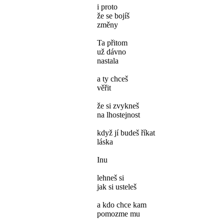
i proto
že se bojíš
změny
Ta přitom
už dávno
nastala
a ty chceš
věřit
že si zvykneš
na lhostejnost
když jí budeš říkat
láska
Inu
lehneš si
jak si usteleš
a kdo chce kam
pomozme mu