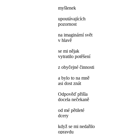
myšlenek
upoutávajících
pozornost
na imaginární svět
v hlavě
se mi nějak
vytratilo potěšení
z obyčejné činnosti
a bylo to na mně
asi dost znát
Odpověď přišla
docela nečekaně
od mé pětileté
dcery
když se mi nedařilo
opravdu