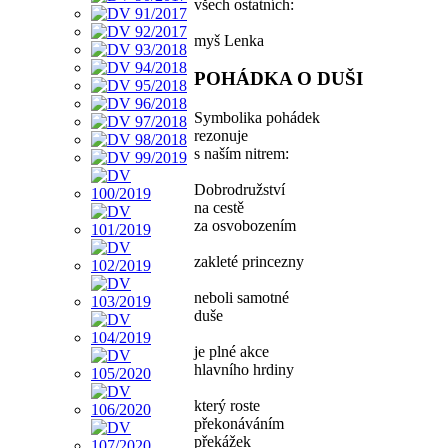
všech ostatních:
myš Lenka
POHÁDKA O DUŠI
Symbolika pohádek
rezonuje
s naším nitrem:
Dobrodružství
na cestě
za osvobozením
zakleté princezny
neboli samotné
duše
je plné akce
hlavního hrdiny
který roste
překonáváním
překážek