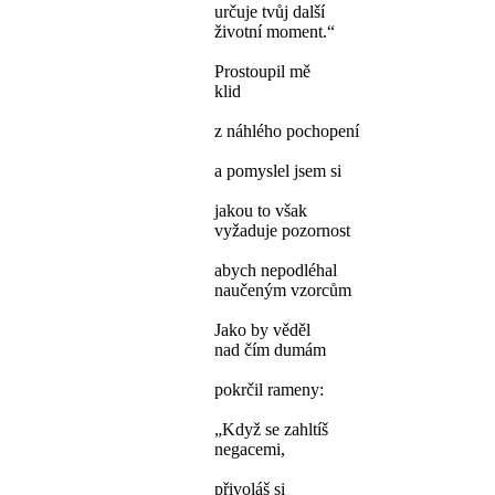
určuje tvůj další
životní moment.“
Prostoupil mě
klid
z náhlého pochopení
a pomyslel jsem si
jakou to však
vyžaduje pozornost
abych nepodléhal
naučeným vzorcům
Jako by věděl
nad čím dumám
pokrčil rameny:
„Když se zahltíš
negacemi,
přivoláš si