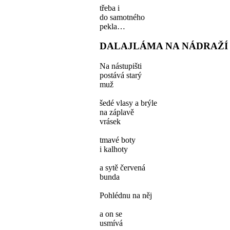
třeba i
do samotného
pekla…
DALAJLÁMA NA NÁDRAŽÍ
Na nástupišti
postává starý
muž
šedé vlasy a brýle
na záplavě
vrásek
tmavé boty
i kalhoty
a sytě červená
bunda
Pohlédnu na něj
a on se
usmívá