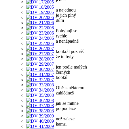
a najednou
je jich plný
dům
Pohybují se
rychle
a nenápadně
kolikrát poznáš
že tu byly
jen podle malých
černých
bobků
Občas některou
zahlédneš
jak se mihne
po podlaze
než zaleze
kamsi