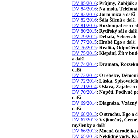
DV 85/2016
:
Průjmy, Zabiják
a 
DV 84/2016
:
Na molu, Telefoná
DV 83/2016
:
Jarní míza
a další
DV 82/2016
:
Šála Šílená
a další
DV 81/2016
:
Rozhoupat se
a dal
DV 80/2015
:
Rytířský sál
a další
DV 79/2015
:
Debata, Sebevrah
DV 77/2015
:
Hrabě Ego
a další
DV 76/2015
:
Realita, Odpuštění
DV 75/2015
:
Klepání, Žít v bud
a další
DV 74/2014
:
Dramata, Rozsekn
další
DV 73/2014
:
O rebelce, Démoni
DV 72/2014
:
Láska, Spisovatel
DV 71/2014
:
Oslava, Zajatec
a d
DV 70/2014
:
Napětí, Podivné po
další
DV 69/2014
:
Diagnóza, Vzácný 
další
DV 68/2013
:
O strachu, Ego
a d
DV 67/2013
:
Výjimečný, Černé
myšlenky
a další
DV 66/2013
:
Mocná čarodějka
a
DV 65/2013
:
Neklidné vody, Kr