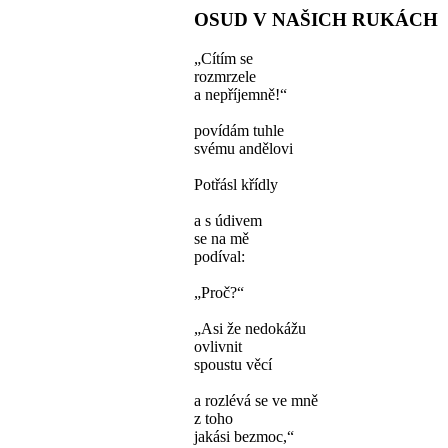
OSUD V NAŠICH RUKÁCH
„Cítím se
rozmrzele
a nepříjemně!“
povídám tuhle
svému andělovi
Potřásl křídly
a s údivem
se na mě
podíval:
„Proč?“
„Asi že nedokážu
ovlivnit
spoustu věcí
a rozlévá se ve mně
z toho
jakási bezmoc,“