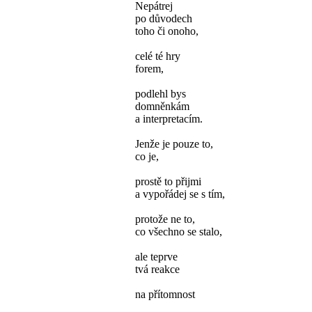
Nepátrej
po důvodech
toho či onoho,
celé té hry
forem,
podlehl bys
domněnkám
a interpretacím.
Jenže je pouze to,
co je,
prostě to přijmi
a vypořádej se s tím,
protože ne to,
co všechno se stalo,
ale teprve
tvá reakce
na přítomnost