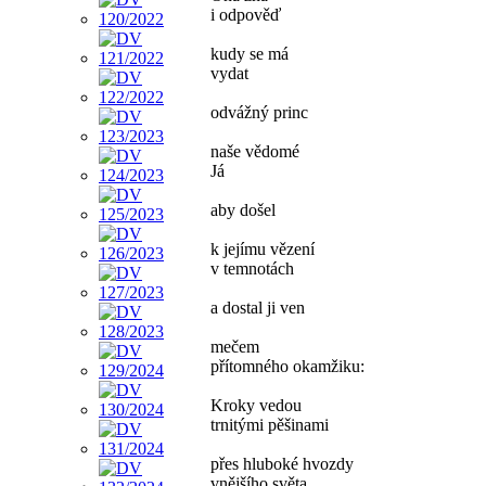
i odpověď
kudy se má
vydat
odvážný princ
naše vědomé
Já
aby došel
k jejímu vězení
v temnotách
a dostal ji ven
mečem
přítomného okamžiku:
Kroky vedou
trnitými pěšinami
přes hluboké hvozdy
vnějšího světa