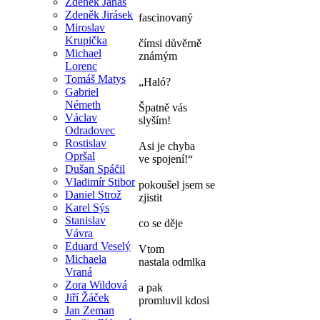
Zdeněk Janas
Zdeněk Jirásek
fascinovaný
Miroslav
Krupička
čímsi důvěrně
Michael
známým
Lorenc
Tomáš Matys
„Haló?
Gabriel
Németh
Špatně vás
Václav
slyším!
Odradovec
Rostislav
Asi je chyba
Opršal
ve spojení!“
Dušan Spáčil
Vladimír Stibor
pokoušel jsem se
Daniel Strož
zjistit
Karel Sýs
Stanislav
co se děje
Vávra
Eduard Veselý
Vtom
Michaela
nastala odmlka
Vraná
Zora Wildová
a pak
Jiří Žáček
promluvil kdosi
Jan Zeman