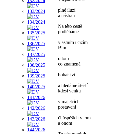
plné iluzí
a nástrah
Na této cestě
podléháme
vlastním i cizím
lžím
o tom
co znamená
bohatství
a hledáme štěstí
kdesi venku
v majetcích
postavení
či úspěších v tom
a onom
To nás mnohdy