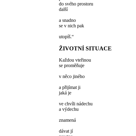
do svého prostoru
další
a snadno
se v nich pak
utopíš.“
ŽIVOTNÍ SITUACE
Každou vteřinou
se proměňuje
v něco jiného
a přijímat ji
jaká je
ve chvíli nádechu
a výdechu
znamená
dávat jí