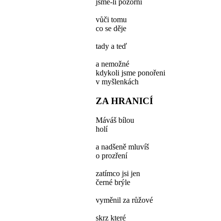
jsme-li pozorní
vůči tomu
co se děje
tady a teď
a nemožné
kdykoli jsme ponořeni
v myšlenkách
ZA HRANICÍ
Máváš bílou
holí
a nadšeně mluvíš
o prozření
zatímco jsi jen
černé brýle
vyměnil za růžové
skrz které