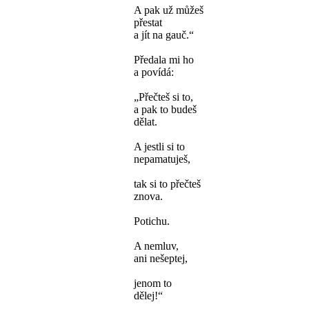
A pak už můžeš
přestat
a jít na gauč.“
Předala mi ho
a povídá:
„Přečteš si to,
a pak to budeš
dělat.
A jestli si to
nepamatuješ,
tak si to přečteš
znova.
Potichu.
A nemluv,
ani nešeptej,
jenom to
dělej!“