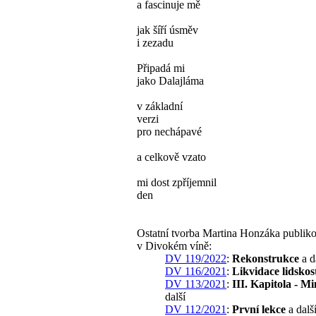
a fascinuje mě
jak šíří úsměv
i zezadu
Připadá mi
jako Dalajláma
v základní
verzi
pro nechápavé
a celkově vzato
mi dost zpříjemnil
den
Ostatní tvorba Martina Honzáka publik
v Divokém víně:
DV 119/2022
:
Rekonstrukce
a d
DV 116/2021
:
Likvidace lidskos
DV 113/2021
:
III. Kapitola - Mi
další
DV 112/2021
:
První lekce
a dalš