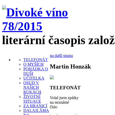
literární časopis zalo
na další stranu
TELEFONÁT
O MYŠÍCH
Martin Honzák
POHÁDKA O
DUŠI
UČITELKA
OSUD V
TELEFONÁT
NAŠICH
RUKÁCH
ŽIVOTNÍ
Volal jsem zpátky
SITUACE
na neznámé
ZA HRANICÍ
číslo
DALAJLÁMA