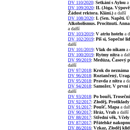
DV 110/2020
:
Setkání s Aylou
a 
DV 109/2020
:
II. (Jóga. Výpov
Žádost rektora. Klání.)
a další
DV 108/2020
:
I. (Sen. Napětí. Ú
Alkoholismus. Procitnutí. Anna
a další
DV 103/2019
:
V atriu hotelu
a d
DV 102/2019
:
Piš si, Sopečné li
další
DV 101/2019
:
Vlak do nikam
a 
DV 100/2019
:
Rytmy nitra
a dal
DV 99/2019
:
Medúza, Časový p
další
DV 97/2018
:
Krok do neznáma
DV 96/2018
:
Roztančený, Urag
DV 95/2018
:
Pravda z nitra
a da
DV 94/2018
:
Samožer, V první 
další
DV 93/2018
:
Po bouři, Trosečn
DV 92/2017
:
Zloděj, Protiklady
DV 91/2017
:
Poušť, Mapa
a dal
DV 90/2017
:
Hráz, Vrah
a další
DV 88/2017
:
Střední věk, Včely
DV 87/2017
:
Přátelské nakopnu
DV 86/2016
:
Vzkaz, Zloděj kli