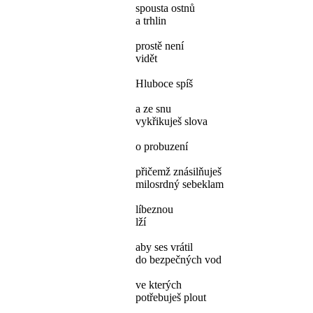
spousta ostnů
a trhlin
prostě není
vidět
Hluboce spíš
a ze snu
vykřikuješ slova
o probuzení
přičemž znásilňuješ
milosrdný sebeklam
líbeznou
lží
aby ses vrátil
do bezpečných vod
ve kterých
potřebuješ plout