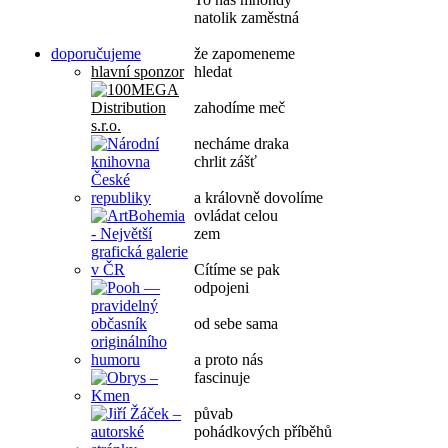
natolik zaměstná
doporučujeme
že zapomeneme
hlavní sponzor
hledat
zahodíme meč
necháme draka
chrlit zášť
a královně dovolíme
ovládat celou
zem
Cítíme se pak
odpojeni
od sebe sama
a proto nás
fascinuje
půvab
pohádkových příběhů