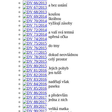
a bez ustání
koušou
škrábou
vyžírají zásoby
a valí svá temná
upřená očka
do tmy
dokud neovládnou
celý prostor
Jejich pohyb
jen tušíš
nadělají však
paseku
a především
jedna z nich
veliká matka