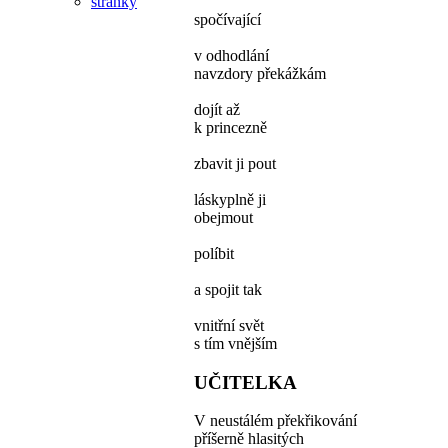
spočívající
v odhodlání
navzdory překážkám
dojít až
k princezně
zbavit ji pout
láskyplně ji
obejmout
políbit
a spojit tak
vnitřní svět
s tím vnějším
UČITELKA
V neustálém překřikování
příšerně hlasitých