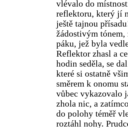
vlévalo do místnost
reflektoru, který jí
ještě tajnou přísad
žádostivým tónem, z
páku, jež byla vedle
Reflektor zhasl a c
hodin seděla, se da
které si ostatně vši
směrem k onomu sta
vůbec vykazovalo j
zhola nic, a zatímco
do polohy téměř vle
roztáhl nohy. Prudc