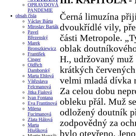
III. KAPITOLA -
OPRAVDOVÁ
PANDEMIE
Černá limuzína přij
obsah čísla
Václav Bárta
dvoukřídlé vily, p
Miroslav Barták
Pavel
části Metropole. „T
Březenský
Marek
oblak doutníkovéh
Bronszkiewicz
František
H., udržovaný muž 
Cinger
Oldřich
krátkých červených 
Damborský
Marta Ehlová
velmi mladá dívka r
Vítězslava
Felcmanová
Za celou dobu nepro
Jitka Fialová
Ivan Fontana
obleku přál. Muž se
Eva Frantinová
Milena
odložený doutník př
Fucimanová
Zlata Hálová
zodpovědný za ochra
Marta
Hlušíková
bylo otevřeno. Jeno
Martin Honzák