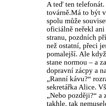
A teď ten telefonát.
továrně.Má to být ve
spolu může souviset
oficiálně neřekl an
stranu, pozdních př
než ostatní, přeci 
pomalejší. Ale kdy
stane normou – a za 
dopravní zácpy a na
„Ranní kávu?“ rozr
sekretářka Alice. V
„Nebo později?“ a za
takhle, tak nemuselo