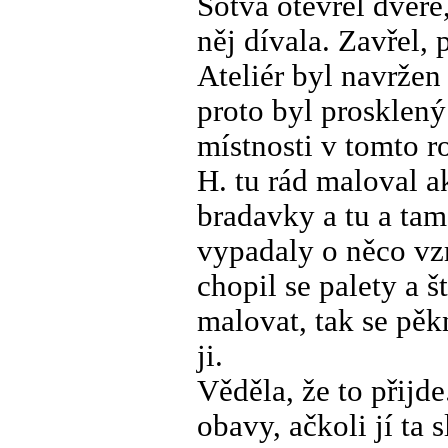
Sotva otevřel dveře
něj dívala. Zavřel, p
Ateliér byl navržen
proto byl prosklený
místnosti v tomto 
H. tu rád maloval a
bradavky a tu a tam
vypadaly o něco vzr
chopil se palety a š
malovat, tak se pěk
ji.
Věděla, že to přijde
obavy, ačkoli jí ta 