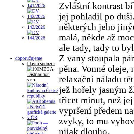
Zvláštní kontrast b
jej pohladil po duš
některých jeho jiný
malá, někde až moc 
ale tady, tady to b
Z vany stoupala pár
doporučujeme
hlavní sponzor
pěna. Vonné oleje, 
relaxační náladu té
jež hořely jasným ž
třicet minut, než j
vypršení předem na
zvyky, to mu vyhovo
nijak dlouho.