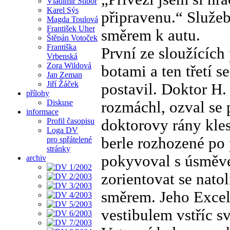
Vladimír Stibor
Karel Sýs
připravenu.“ Služeb
Magda Toulová
František Uher
směrem k autu.
Štěpán Votoček
Františka
První ze sloužících
Vrbenská
Zora Wildová
botami a ten třetí s
Jan Zeman
Jiří Žáček
postavil. Doktor H. 
přílohy
Diskuse
rozmáchl, ozval se 
informace
Profil časopisu
doktorovy rány kles
Loga DV
berle rozhozené po 
pro spřátelené
stránky
pokyvoval s úsměvem
archiv
zorientovat se nato
směrem. Jeho Excel
vestibulem vstříc 