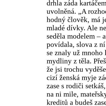
drhla záda kartáče
uvolněná. „A rozhod
hodný člověk, má je
mladé dívky. Ale ne
seděla modelem – a 
povídala, slova z n
se znaly už mnoho l
mydliny z těla. Pře
že jsi trochu vyděše
cizí ženská myje zá
zase s rodiči setkáš
na ni mile, mateřsk
kreditů a budeš zas