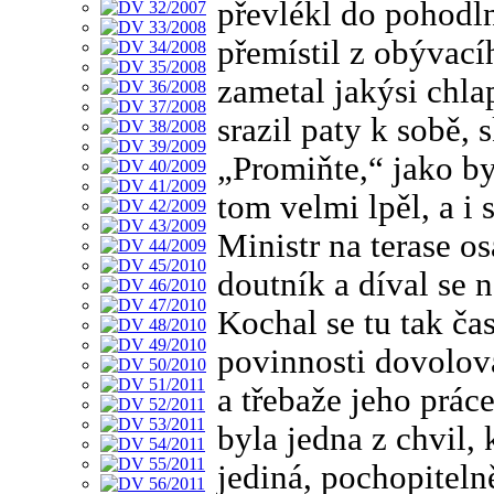
převlékl do pohodl
přemístil z obývací
zametal jakýsi chla
srazil paty k sobě, 
„Promiňte,“ jako by
tom velmi lpěl, a i
Ministr na terase os
doutník a díval se 
Kochal se tu tak ča
povinnosti dovolova
a třebaže jeho práce
byla jedna z chvil,
jediná, pochopiteln