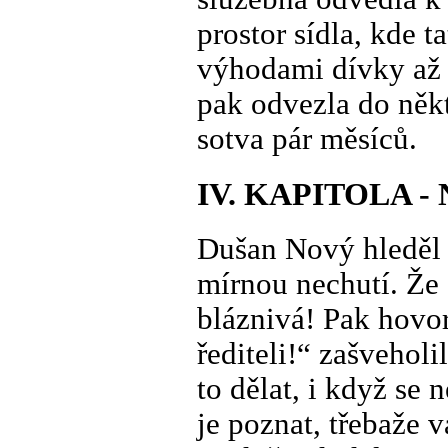
prostor sídla, kde t
výhodami dívky až d
pak odvezla do někt
sotva pár měsíců.
IV. KAPITOLA -
Dušan Nový hleděl n
mírnou nechutí. Že
bláznivá! Pak hovor
řediteli!“ zašveholi
to dělat, i když se 
je poznat, třebaže 