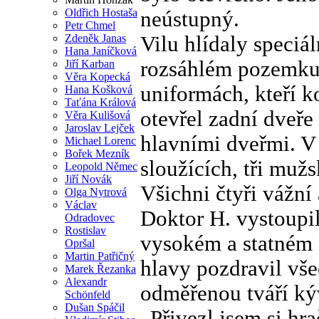
Oldřich Hostaša
neústupný.
Petr Chmel
Zdeněk Janas
Vilu hlídaly speciá
Hana Janíčková
rozsáhlém pozemku
Jiří Karban
Věra Kopecká
uniformách, kteří k
Hana Košková
Taťána Králová
otevřel zadní dveře 
Věra Kulišová
Jaroslav Lejček
hlavními dveřmi. V 
Michael Lorenc
Bořek Mezník
sloužících, tři muž
Leopold Němec
Jiří Novák
Všichni čtyři vážní 
Olga Nytrová
Václav
Doktor H. vystoupi
Odradovec
Rostislav
vysokém a statném 
Opršal
Martin Patřičný
hlavy pozdravil všec
Marek Řezanka
Alexandr
odměřenou tváří kýv
Schönfeld
Dušan Spáčil
„Přivezl jsem si hra