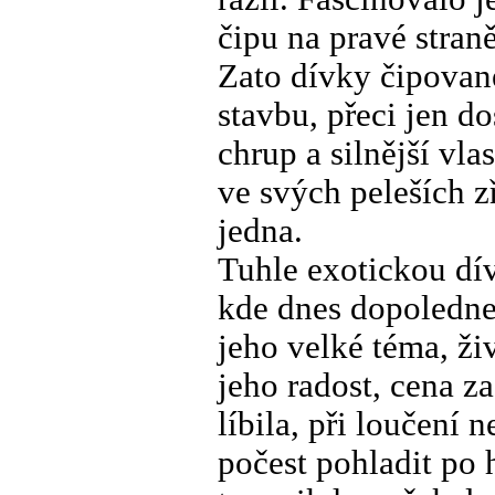
čipu na pravé stran
Zato dívky čipované
stavbu, přeci jen do
chrup a silnější vla
ve svých peleších z
jedna.
Tuhle exotickou dív
kde dnes dopoledne 
jeho velké téma, živ
jeho radost, cena za
líbila, při loučení 
počest pohladit po 