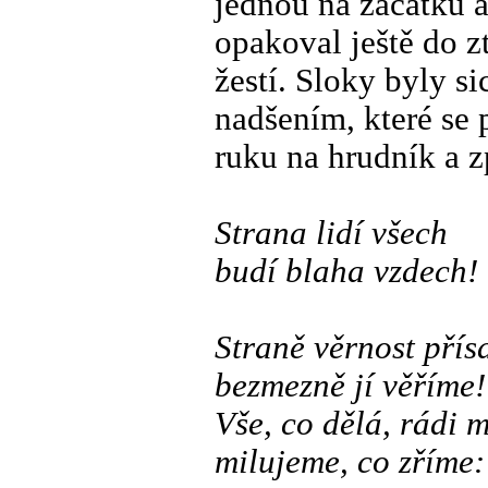
jednou na začátku a
opakoval ještě do z
žestí. Sloky byly s
nadšením, které se 
ruku na hrudník a z
Strana lidí všech
budí blaha vzdech!
Straně věrnost pří
bezmezně jí věříme!
Vše, co dělá, rádi 
milujeme, co zříme: