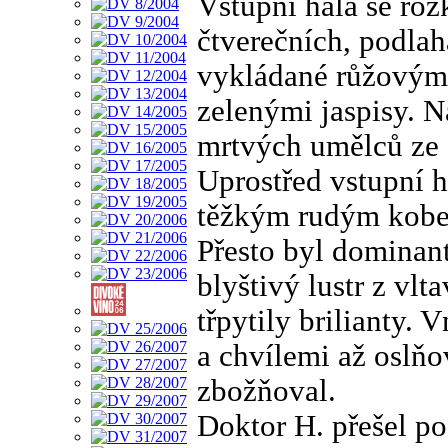
Vstupní hala se roz
čtverečních, podlah
vykládané růžovým
zelenými jaspisy. N
mrtvých umělců ze s
Uprostřed vstupní 
těžkým rudým kober
Přesto byl dominan
blyštivý lustr z vlt
třpytily brilianty. 
a chvílemi až oslňo
zbožňoval.
Doktor H. přešel po