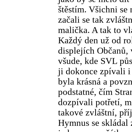
štěstím. Všichni se 
začali se tak zvlášt
malička. A tak to vl
Každý den už od ro
displejích Občanů, 
všude, kde SVL půso
ji dokonce zpívali 
byla krásná a povzn
podstatné, čím Stra
dozpívali potřetí, m
takové zvláštní, pří
Hymnus se skládal z