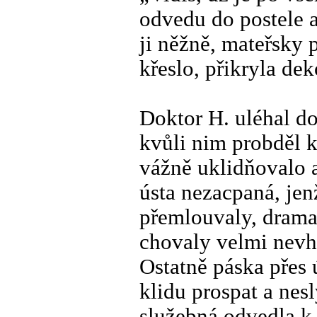
odvedu do postele a
ji něžně, mateřsky 
křeslo, přikryla de
Doktor H. uléhal do
kvůli nim probděl k
vážně uklidňovalo 
ústa nezacpaná, jenž
přemlouvaly, dramat
chovaly velmi nevho
Ostatně páska přes 
klidu prospat a nesl
služebná odvedla k