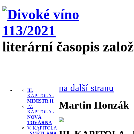
literární časopis zalo
na další stranu
III.
KAPITOLA -
MINISTR H.
Martin Honzák
IV.
KAPITOLA -
NOVÁ
TOVÁRNA
V. KAPITOLA
-
SVĚTLANA