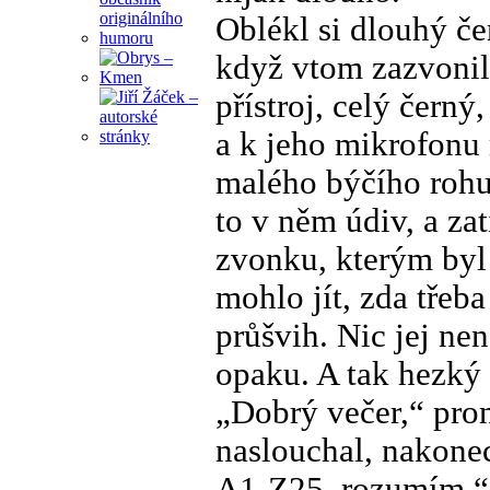
Oblékl si dlouhý če
když vtom zazvonil 
přístroj, celý čern
a k jeho mikrofonu 
malého býčího rohu
to v něm údiv, a zat
zvonku, kterým byl 
mohlo jít, zda třeb
průšvih. Nic jej n
opaku. A tak hezký 
„Dobrý večer,“ pro
naslouchal, nakonec
A1-Z25, rozumím,“ 