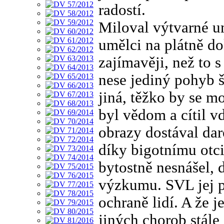
radostí.
Miloval výtvarné u
umělci na plátně do
zajímavěji, než to s
nese jediný pohyb 
jiná, těžko by se m
byl vědom a cítil v
obrazy dostával dare
díky bigotnímu otci
bytostně nesnášel, d
výzkumu. SVL jej p
ochraně lidí. A že j
jiných chorob stále