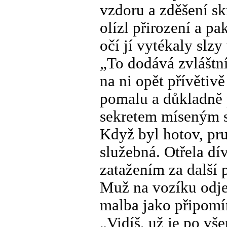
vzdoru a zděšení skr
olízl přirození a pa
očí jí vytékaly slzy
„To dodává zvláštn
na ni opět přívětiv
pomalu a důkladně 
sekretem míseným s
Když byl hotov, pru
služebná. Otřela dí
zatažením za další 
Muž na vozíku odjel
malba jako připomín
„Vidíš, už je po vše