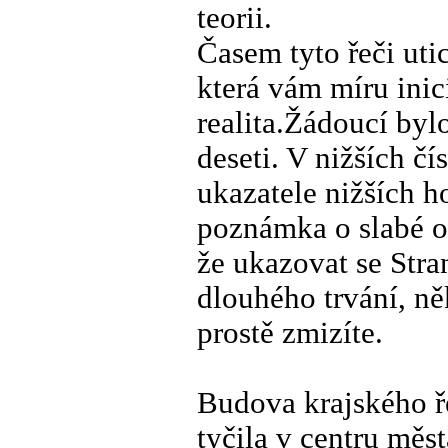
teorii.
Časem tyto řeči utic
která vám míru inici
realita.Žádoucí byl
deseti. V nižších čí
ukazatele nižších h
poznámka o slabé o
že ukazovat se Str
dlouhého trvání, ně
prostě zmizíte.
Budova krajského ře
tyčila v centru měs