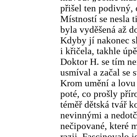
přišel ten podivný,
Místností se nesla 
byla vyděšená až do 
Kdyby jí nakonec sl
i křičela, takhle úp
Doktor H. se tím nen
usmíval a začal se s
Krom umění a lovu s
poté, co prošly pří
téměř dětská tvář k
nevinnými a nedot
nečipované, které m
razii. Fascinovalo j