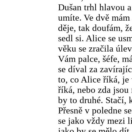
Dušan trhl hlavou a
umíte. Ve dvě mám b
děje, tak doufám, ž
sedl si. Alice se us
věku se zračila úle
Vám palce, šéfe, má
se díval za zavírají
to, co Alice říká, je
říká, nebo zda jsou
by to druhé. Stačí,
Přesně v poledne s
se jako vždy mezi li
jako by se mělo dít