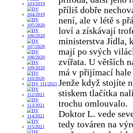
příliš dobře nechov
není, ale v létě s př
loví a získávají tro
ministerstva Jídla, 
mají po svých vilá
zvířata. U větších n
má v přijímací hale
Jenže když stojíte n
stiskem tlačítka nal
trochu omlouvalo.
Doktor L. vede sev
tedy továren na vý