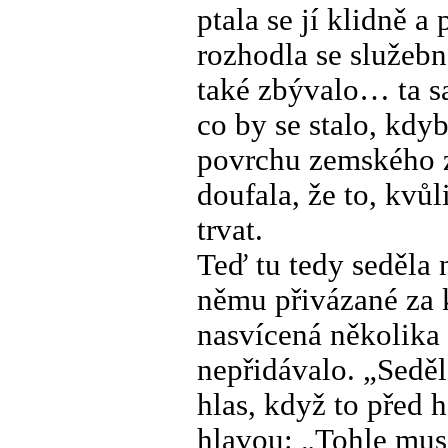
ptala se jí klidně a 
rozhodla se služebn
také zbývalo… ta sa
co by se stalo, kdy
povrchu zemského zm
doufala, že to, kvů
trvat.
Teď tu tedy seděla
němu přivázané za k
nasvícená několika 
nepřidávalo. „Seděla
hlas, když to před 
hlavou: „Tohle musí