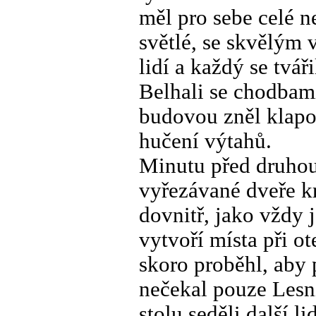
měl pro sebe celé n
světlé, se skvělým
lidí a každý se tvář
Belhali se chodbami
budovou zněl klapot 
hučení výtahů.
Minutu před druhou
vyřezávané dveře kr
dovnitř, jako vždy j
vytvoří místa při o
skoro proběhl, aby 
nečekal pouze Lesn
stolu seděli další l