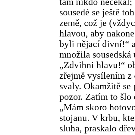
tam nikdo nečekal; z
sousedé se ještě to
země, což je (vždyc
hlavou, aby nakonec
byli nějací divní!“
množila sousedská u
„Zdvihni hlavu!“ ob
zřejmě vysílením z 
svaly. Okamžitě se p
pozor. Zatím to šlo
„Mám skoro hotovo!
stojanu. V krbu, kt
sluha, praskalo dř