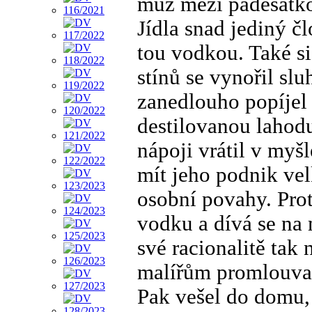
muž mezi padesátko
Jídla snad jediný čl
tou vodkou. Také si 
stínů se vynořil slu
zanedlouho popíjel
destilovanou lahodu
nápoji vrátil v myš
mít jeho podnik vel
osobní povahy. Prot
vodku a dívá se na 
své racionalitě tak
malířům promlouval
Pak vešel do domu, 