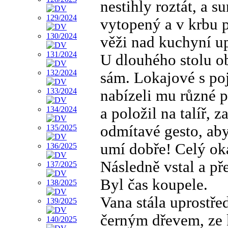
nestihly roztát, a s
vytopený a v krbu 
věži nad kuchyní up
U dlouhého stolu o
sám. Lokajové s poj
nabízeli mu různé p
a položil na talíř,
odmítavé gesto, aby 
umí dobře! Celý ok
Následně vstal a př
Byl čas koupele.
Vana stála uprostř
černým dřevem, ze 