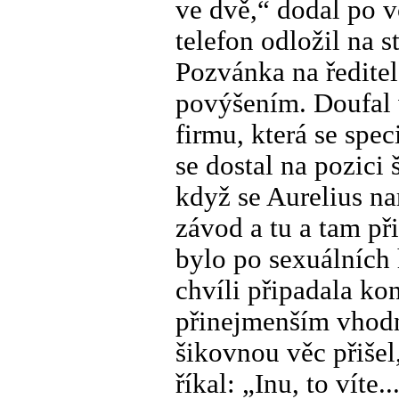
ve dvě,“ dodal po 
telefon odložil na st
Pozvánka na ředitel
povýšením. Doufal v
firmu, která se spe
se dostal na pozici
když se Aurelius nar
závod a tu a tam př
bylo po sexuálních 
chvíli připadala k
přinejmenším vhodn
šikovnou věc přišel
říkal: „Inu, to víte..