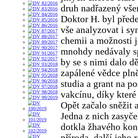
druh nadřazený vše
Doktor H. byl před
vše analyzovat i syn
chemii a možnosti 
mnohdy nedávaly spá
by se s nimi dalo d
zapálené vědce pln
studia a grant na p
vakcínu, díky které
Opět začalo sněžit 
Jedna z nich zasyčel
dotkla žhavého kon
příroda, další jeho 