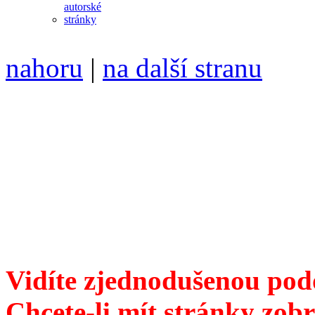
nahoru
|
na další stranu
Divoké víno 113/2021 vyšl
ISSN 1214-6099 /// samozv
104 00 Praha 10, Hájek 88,
redakce@divokevino.cz
//
///
příští číslo Divokého v
Vidíte zjednodušenou pod
Chcete-li mít stránky zobr