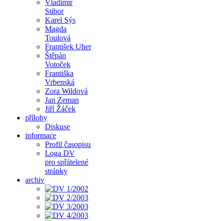
Vladimír
Stibor
Karel Sýs
Magda
Toulová
František Uher
Štěpán
Votoček
Františka
Vrbenská
Zora Wildová
Jan Zeman
Jiří Žáček
přílohy
Diskuse
informace
Profil časopisu
Loga DV
pro spřátelené
stránky
archiv