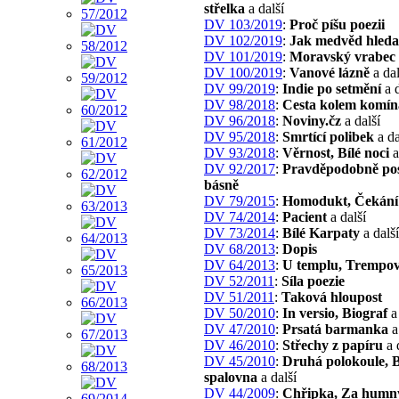
střelka
a další
DV 103/2019
:
Proč píšu poezii
DV 102/2019
:
Jak medvěd hleda
DV 101/2019
:
Moravský vrabec
DV 100/2019
:
Vanové lázně
a dal
DV 99/2019
:
Indie po setmění
a d
DV 98/2018
:
Cesta kolem komín
DV 96/2018
:
Noviny.čz
a další
DV 95/2018
:
Smrtící polibek
a da
DV 93/2018
:
Věrnost, Bílé noci
a
DV 92/2017
:
Pravděpodobně pos
básně
DV 79/2015
:
Homodukt, Čekání
DV 74/2014
:
Pacient
a další
DV 73/2014
:
Bílé Karpaty
a další
DV 68/2013
:
Dopis
DV 64/2013
:
U templu, Trempo
DV 52/2011
:
Síla poezie
DV 51/2011
:
Taková hloupost
DV 50/2010
:
In versio, Biograf
a 
DV 47/2010
:
Prsatá barmanka
a
DV 46/2010
:
Střechy z papíru
a 
DV 45/2010
:
Druhá polokoule, 
spalovna
a další
DV 44/2009
:
Chřipka, Za humn