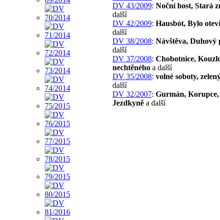
DV 43/2009
:
Noční host, Stará 
další
DV 42/2009
:
Hausbót, Bylo otev
další
DV 38/2008
:
Návštěva, Duhový 
další
DV 37/2008
:
Chobotnice, Kouzl
nechtěného
a další
DV 35/2008
:
volné soboty, zelen
další
DV 32/2007
:
Gurmán, Korupce,
Jezdkyně
a další