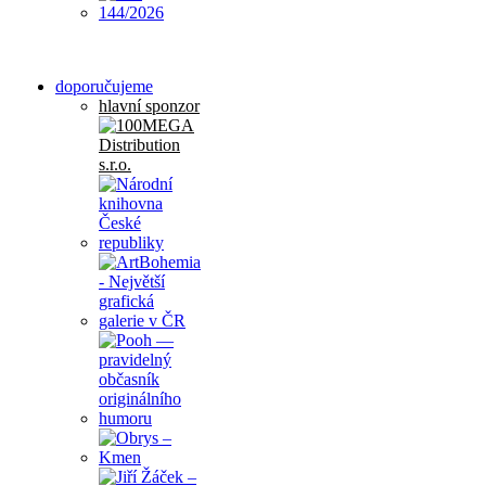
doporučujeme
hlavní sponzor