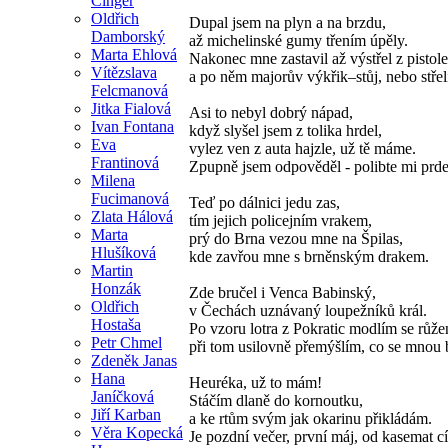
Cinger
Oldřich
Dupal jsem na plyn a na brzdu,
Damborský
až michelinské gumy třením úpěly.
Marta Ehlová
Nakonec mne zastavil až výstřel z pistole
Vítězslava
a po něm majorův výkřik–stůj, nebo střel
Felcmanová
Jitka Fialová
Asi to nebyl dobrý nápad,
Ivan Fontana
když slyšel jsem z tolika hrdel,
Eva
vylez ven z auta hajzle, už tě máme.
Frantinová
Zpupně jsem odpověděl - polibte mi prde
Milena
Fucimanová
Teď po dálnici jedu zas,
Zlata Hálová
tím jejich policejním vrakem,
Marta
prý do Brna vezou mne na Špilas,
Hlušíková
kde zavřou mne s brněnským drakem.
Martin
Honzák
Zde bručel i Venca Babinský,
Oldřich
v Čechách uznávaný loupežníků král.
Hostaša
Po vzoru lotra z Pokratic modlím se růže
Petr Chmel
při tom usilovně přemýšlím, co se mnou 
Zdeněk Janas
Hana
Heuréka, už to mám!
Janíčková
Stáčím dlaně do kornoutku,
Jiří Karban
a ke rtům svým jak okarinu přikládám.
Věra Kopecká
Je pozdní večer, první máj, od kasemat cít