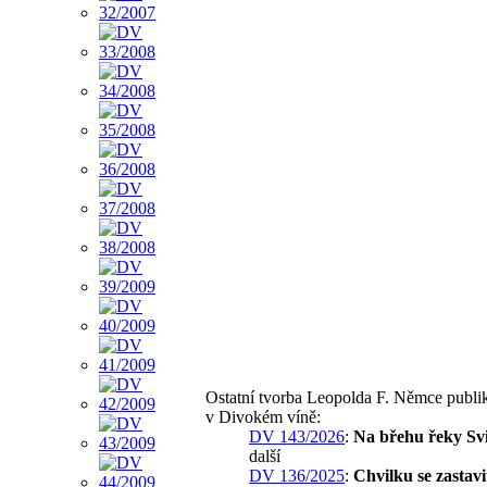
Ostatní tvorba Leopolda F. Němce publ
v Divokém víně:
DV 143/2026
:
Na břehu řeky Sv
další
DV 136/2025
:
Chvilku se zastavi