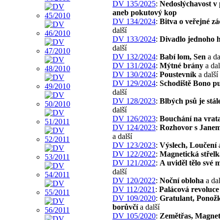
DV 135/2025
:
Nedoslýchavost v 
aneb pokutový kop
DV 134/2024
:
Bitva o veřejné z
další
DV 133/2024
:
Divadlo jednoho 
další
DV 132/2024
:
Babí lom, Sen
a da
DV 131/2024
:
Mýtné brány
a dal
DV 130/2024
:
Poustevník
a další
DV 129/2024
:
Schodiště Bono pu
další
DV 128/2023
:
Blbých psů je stál
další
DV 126/2023
:
Bouchání na vrat
DV 124/2023
:
Rozhovor s Jane
a další
DV 123/2023
:
Výslech, Loučení
a
DV 122/2022
:
Magnetická střelk
DV 121/2022
:
A uviděl tělo své 
další
DV 120/2022
:
Noční obloha
a dal
DV 112/2021
:
Palácová revoluce
DV 109/2020
:
Gratulant, Ponož
borůvčí
a další
DV 105/2020
:
Zemětřas, Magnet