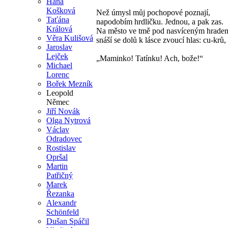
Hana
Košková
Než úmysl můj pochopové poznají,
Taťána
napodobím hrdličku. Jednou, a pak zas.
Králová
Na město ve tmě pod nasvíceným hrade
Věra Kulišová
snáší se dolů k lásce zvoucí hlas: cu-krů,
Jaroslav
Lejček
„Maminko! Tatínku! Ach, bože!“
Michael
Lorenc
Bořek Mezník
Leopold
Němec
Jiří Novák
Olga Nytrová
Václav
Odradovec
Rostislav
Opršal
Martin
Patřičný
Marek
Řezanka
Alexandr
Schönfeld
Dušan Spáčil