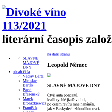
literární časopis zalo
na další stranu
SLAVNÉ
MÁJOVÉ
Leopold Němec
DNY
obsah čísla
Václav Bárta
Miroslav
SLAVNÉ MÁJOVÉ DNY
Barták
Pavel
Březenský
Čtyři auta policajtů,
Marek
kvůli rychlé jízdě v obci,
Bronszkiewicz
po celém revíru mne naháněli,
František
jak v Beskydech zbloudilou ovci.