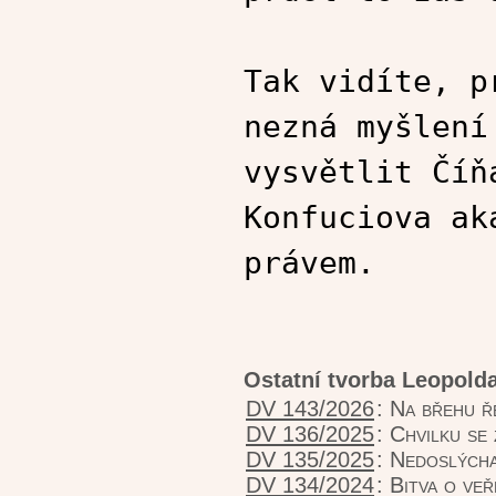
Tak vidíte, p
nezná myšlení
vysvětlit Číň
Konfuciova ak
právem.
Ostatní tvorba Leopold
DV 143/2026
:
Na břehu ř
DV 136/2025
:
Chvilku se 
DV 135/2025
:
Nedoslýcha
DV 134/2024
:
Bitva o ve