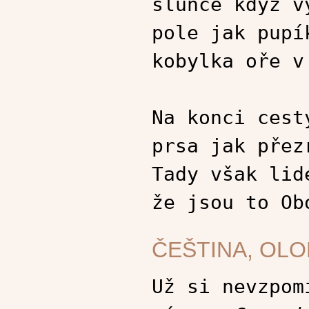
slunce když v
pole jak pupí
kobylka oře v
Na konci cest
prsa jak přez
Tady však lid
že jsou to Ob
ČEŠTINA, OL
Už si nevzpom