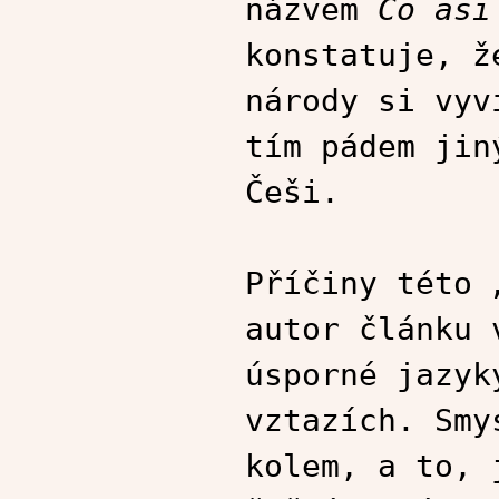
názvem
Co asi
konstatuje, ž
národy si vyv
tím pádem jin
Češi.
Příčiny této 
autor článku 
úsporné jazyk
vztazích. Smy
kolem, a to, 