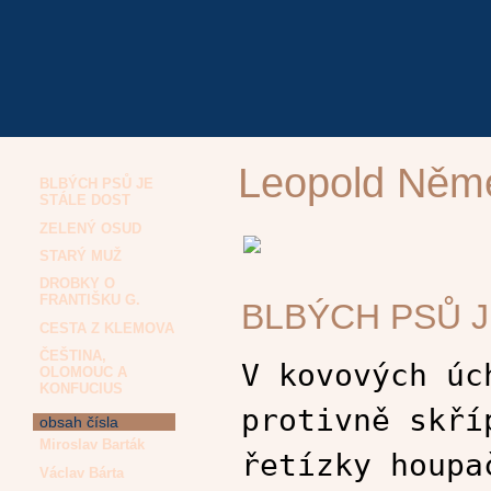
Leopold Něm
BLBÝCH PSŮ JE
STÁLE DOST
ZELENÝ OSUD
STARÝ MUŽ
DROBKY O
FRANTIŠKU G.
BLBÝCH PSŮ J
CESTA Z KLEMOVA
ČEŠTINA,
V kovových úc
OLOMOUC A
KONFUCIUS
protivně skří
obsah čísla
Miroslav Barták
řetízky houpa
Václav Bárta