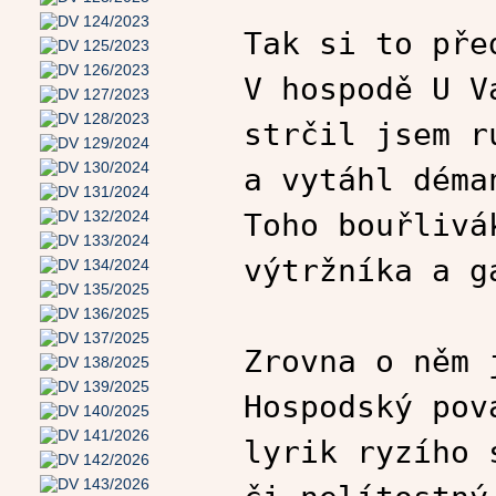
Tak si to pře
V hospodě U V
strčil jsem r
a vytáhl déma
Toho bouřlivá
výtržníka a g
Zrovna o něm 
Hospodský pov
lyrik ryzího 