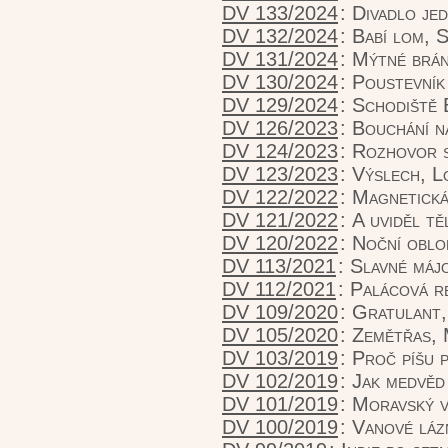
DV 133/2024
:
Divadlo je
DV 132/2024
:
Babí lom, 
DV 131/2024
:
Mýtné brá
DV 130/2024
:
Poustevník
DV 129/2024
:
Schodiště 
DV 126/2023
:
Bouchání n
DV 124/2023
:
Rozhovor 
DV 123/2023
:
Výslech, L
DV 122/2022
:
Magnetická
DV 121/2022
:
A uviděl tě
DV 120/2022
:
Noční oblo
DV 113/2021
:
Slavné máj
DV 112/2021
:
Palácová r
DV 109/2020
:
Gratulant,
DV 105/2020
:
Zemětřas, 
DV 103/2019
:
Proč píšu p
DV 102/2019
:
Jak medvěd
DV 101/2019
:
Moravský v
DV 100/2019
:
Vanové láz