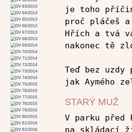
je toho příči
proč pláčeš a
Hřích a tvá v
nakonec tě zl
Teď bez uzdy 
jak Aymého ze
STARÝ MUŽ
V parku před 
na skládací ž