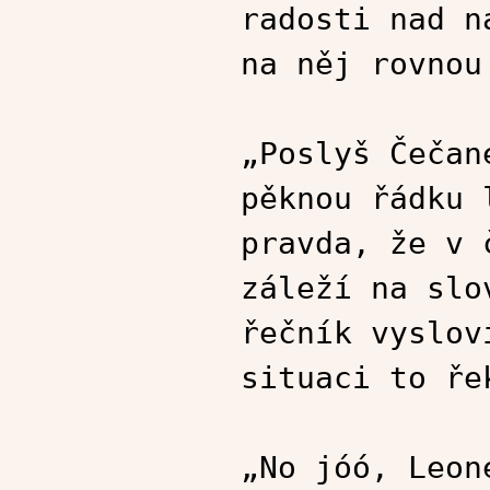
radosti nad n
na něj rovnou
„Poslyš Čečan
pěknou řádku 
pravda, že v 
záleží na slo
řečník vyslov
situaci to ře
„No jóó, Leon