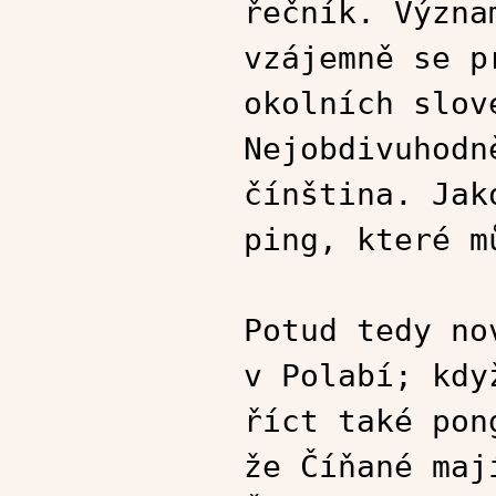
řečník. Význa
vzájemně se p
okolních slov
Nejobdivuhodn
čínština. Jak
ping, které m
Potud tedy no
v Polabí; kdy
říct také pon
že Číňané maj