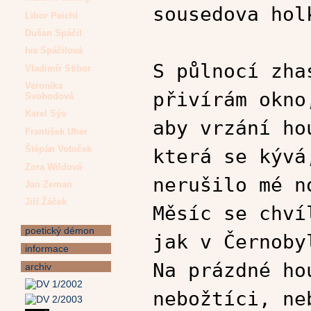
sousedova hol
Libor Peichl
Dušan Spáčil
Iva Spáčilová
S půlnocí zha
Vladimír Stibor
Veronika
přivírám okno
Svobodová
Karel Sýs
aby vrzání ho
František Uher
Štěpán Votoček
která se kývá
Zora Wildová
nerušilo mé n
Jan Zeman
Jiří Žáček
Měsíc se chví
poetický démon
jak v Černoby
informace
Na prázdné ho
archiv
nebožtíci, ne