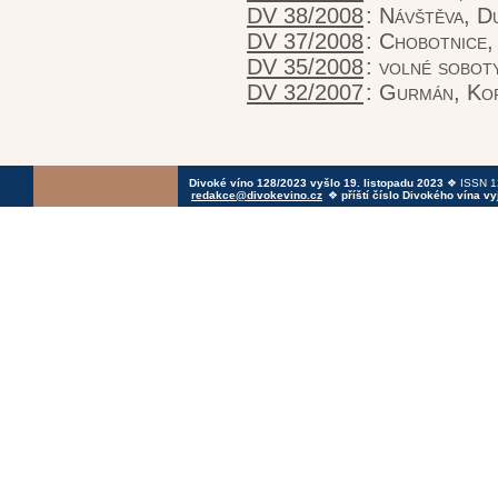
DV 38/2008
:
Návštěva, D
DV 37/2008
:
Chobotnice,
DV 35/2008
:
volné sobot
DV 32/2007
:
Gurmán, Kor
Divoké víno 128/2023 vyšlo 19. listopadu 2023
❖ ISSN 12
redakce@divokevino.cz
❖
příští číslo Divokého vína v