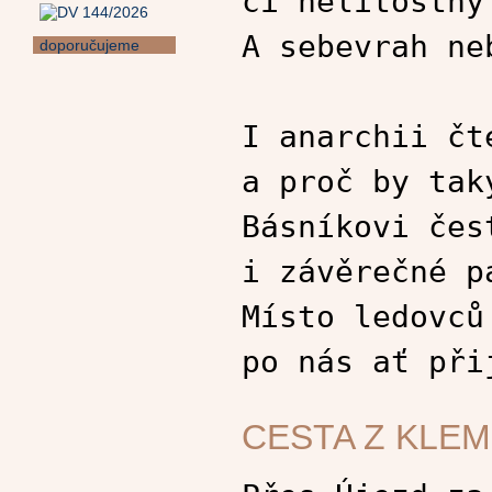
či nelítostný
A sebevrah ne
doporučujeme
I anarchii čt
a proč by tak
Básníkovi čes
i závěrečné p
Místo ledovců
po nás ať při
CESTA Z KLE