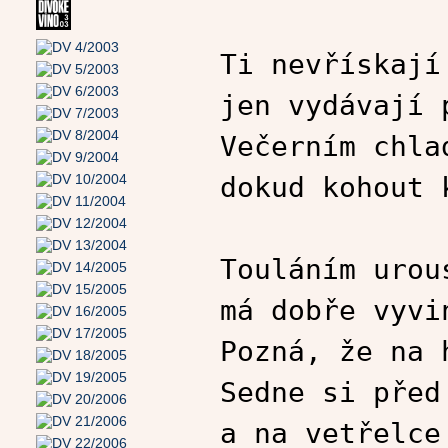
Ti nevřískají
jen vydávají 
Večerním chla
dokud kohout 
Touláním urou
má dobře vyvi
Pozná, že na 
Sedne si před
a na vetřelce