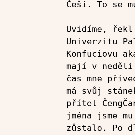
Češi. To se m
Uvidíme, řekl
Univerzitu Pa
Konfuciovu ak
mají v neděli
čas mne přive
má svůj stáne
přítel ČengČa
jména jsme mu
zůstalo. Po d