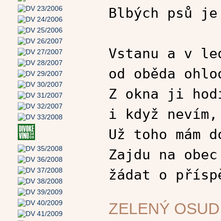
Blbých psů je
Vstanu a v le
od oběda ohlo
Z okna ji hod
i když nevím,
Už toho mám d
Zajdu na obec
žádat o přísp
ZELENÝ OSUD