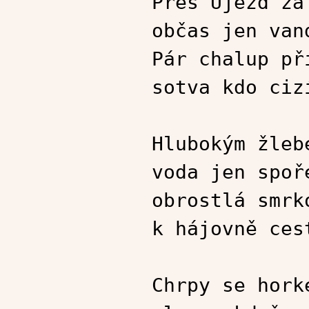
Přes Újezd za
občas jen van
Pár chalup př
sotva kdo ciz
Hlubokým žleb
voda jen spoř
obrostlá smrk
k hájovně ces
Chrpy se hork