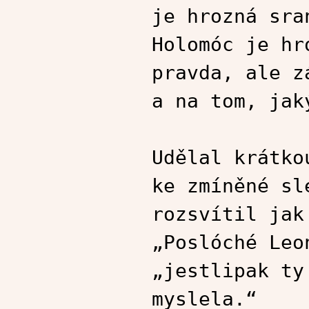
je hrozná sra
Holomóc je hr
pravda, ale z
a na tom, jak
Udělal krátko
ke zmíněné sl
rozsvítil jak
„Poslóché Leo
„jestlipak ty
myslela.“