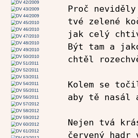
Proč neviděly
tvé zelené ko
jak celý chti
Být tam a jak
chtěl rozechv
Kolem se toči
aby tě nasál 
Nejen tvá krá
červený hadr 