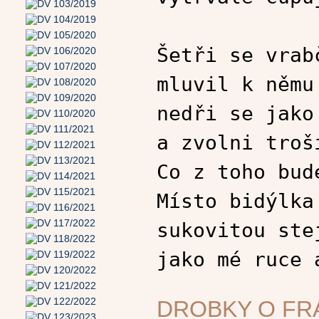
Šetři se vrab
mluvil k němu
nedři se jako
a zvolni troš
Co z toho bud
Místo bidýlka
sukovitou ste
jako mé ruce 
DROBKY O FR