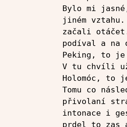
Bylo mi jasné
jiném vztahu.
začali otáčet
podíval a na 
Peking, to je
V tu chvíli u
Holomóc, to j
Tomu co násle
přivolaní str
intonace i ge
prdel to zas 