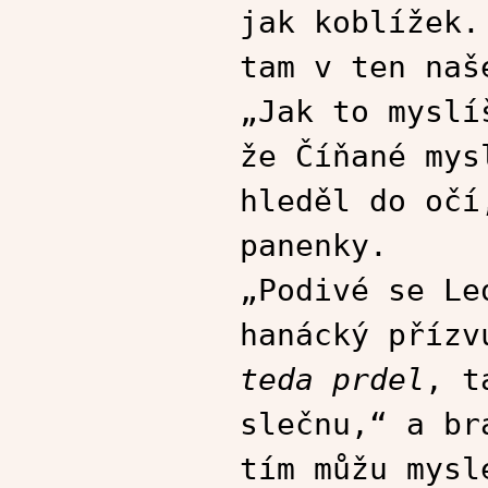
jak koblížek.
tam v ten naš
„Jak to myslí
že Číňané mys
hleděl do očí
panenky.
„Podivé se Le
hanácký přízv
teda prdel
, t
slečnu,“ a br
tím můžu mysl