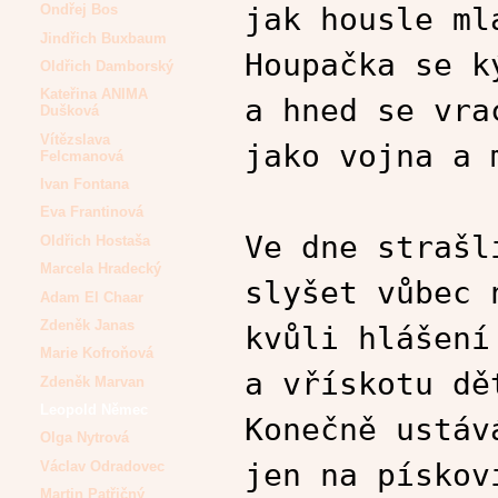
jak housle ml
Ondřej Bos
Jindřich Buxbaum
Houpačka se k
Oldřich Damborský
Kateřina ANIMA
a hned se vra
Dušková
Vítězslava
jako vojna a 
Felcmanová
Ivan Fontana
Eva Frantinová
Ve dne strašl
Oldřich Hostaša
Marcela Hradecký
slyšet vůbec 
Adam El Chaar
Zdeněk Janas
kvůli hlášení
Marie Kofroňová
a vřískotu dě
Zdeněk Marvan
Leopold Němec
Konečně ustáv
Olga Nytrová
jen na pískov
Václav Odradovec
Martin Patřičný