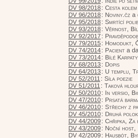
DV 99/2019
:
Indie po set
DV 98/2018
:
Cesta kolem
DV 96/2018
:
Noviny.čz
a 
DV 95/2018
:
Smrtící poli
DV 93/2018
:
Věrnost, Bíl
DV 92/2017
:
Pravděpodob
DV 79/2015
:
Homodukt, Č
DV 74/2014
:
Pacient
a da
DV 73/2014
:
Bílé Karpaty
DV 68/2013
:
Dopis
DV 64/2013
:
U templu, T
DV 52/2011
:
Síla poezie
DV 51/2011
:
Taková hlou
DV 50/2010
:
In versio, B
DV 47/2010
:
Prsatá barm
DV 46/2010
:
Střechy z pa
DV 45/2010
:
Druhá polok
DV 44/2009
:
Chřipka, Za
DV 43/2009
:
Noční host,
DV 42/2009
:
Hausbót, By