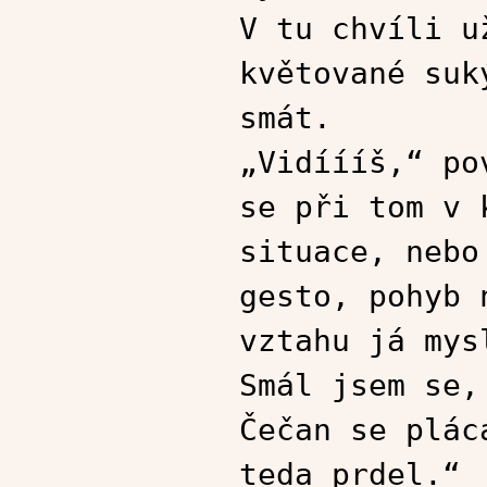
V tu chvíli u
květované suk
smát.
„Vidíííš,“ po
se při tom v 
situace, nebo
gesto, pohyb 
vztahu já mys
Smál jsem se,
Čečan se plác
teda prdel.“