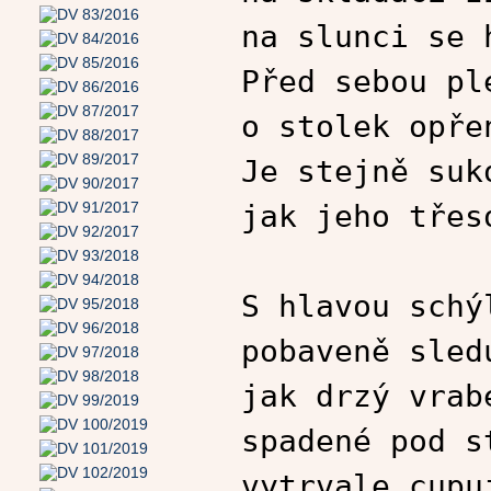
na slunci se 
Před sebou pl
o stolek opře
Je stejně suk
jak jeho třes
S hlavou schý
pobaveně sled
jak drzý vrab
spadené pod s
vytrvale cupu