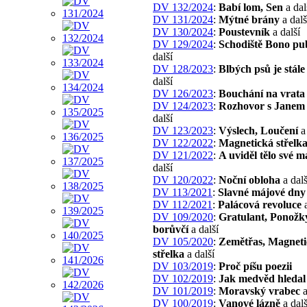
DV 132/2024
:
Babí lom, Sen
a dal
DV 131/2024
:
Mýtné brány
a dalš
DV 130/2024
:
Poustevník
a další
DV 129/2024
:
Schodiště Bono pu
další
DV 128/2023
:
Blbých psů je stále
další
DV 126/2023
:
Bouchání na vrata
DV 124/2023
:
Rozhovor s Janem
další
DV 123/2023
:
Výslech, Loučení
a 
DV 122/2022
:
Magnetická střelk
DV 121/2022
:
A uviděl tělo své m
další
DV 120/2022
:
Noční obloha
a dalš
DV 113/2021
:
Slavné májové dny
DV 112/2021
:
Palácová revoluce
a
DV 109/2020
:
Gratulant, Ponožk
borůvčí
a další
DV 105/2020
:
Zemětřas, Magnet
střelka
a další
DV 103/2019
:
Proč píšu poezii
DV 102/2019
:
Jak medvěd hledal
DV 101/2019
:
Moravský vrabec
a
DV 100/2019
:
Vanové lázně
a dalš