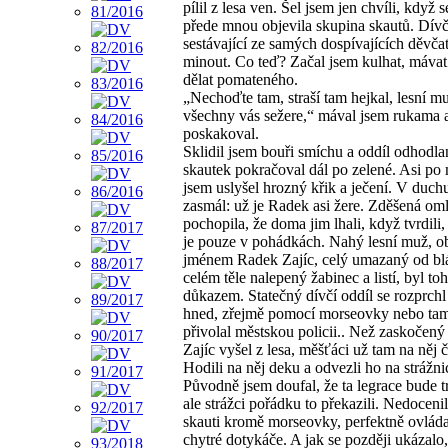
pílil z lesa ven. Šel jsem jen chvíli, když s
přede mnou objevila skupina skautů. Dívč
sestávající ze samých dospívajících děvča
minout. Co teď? Začal jsem kulhat, máva
dělat pomateného.
„Nechoďte tam, straší tam hejkal, lesní m
všechny vás sežere,“ mával jsem rukama 
poskakoval.
Sklidil jsem bouři smíchu a oddíl odhodl
skautek pokračoval dál po zelené. Asi po
jsem uslyšel hrozný křik a ječení. V duch
zasmál: už je Radek asi žere. Zděšená om
pochopila, že doma jim lhali, když tvrdili,
je pouze v pohádkách. Nahý lesní muž, 
jménem Radek Zajíc, celý umazaný od blá
celém těle nalepený žabinec a listí, byl to
důkazem. Statečný dívčí oddíl se rozprchl
hned, zřejmě pomocí morseovky nebo ta
přivolal městskou policii.. Než zaskočen
Zajíc vyšel z lesa, měšťáci už tam na něj č
Hodili na něj deku a odvezli ho na strážnic
Původně jsem doufal, že ta legrace bude tr
ale strážci pořádku to překazili. Nedocenil
skauti kromě morseovky, perfektně ovládaj
chytré dotykáče. A jak se později ukázalo,