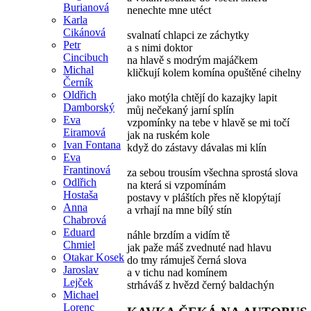
Burianová
nenechte mne utéct
Karla
Cikánová
svalnatí chlapci ze záchytky
Petr
a s nimi doktor
Cincibuch
na hlavě s modrým majáčkem
Michal
kličkují kolem komína opuštěné cihelny
Černík
Oldřich
jako motýla chtějí do kazajky lapit
Damborský
můj nečekaný jarní splín
Eva
vzpomínky na tebe v hlavě se mi točí
Eiramová
jak na ruském kole
Ivan Fontana
když do zástavy dávalas mi klín
Eva
Frantinová
za sebou trousím všechna sprostá slova
Odlřich
na která si vzpomínám
Hostaša
postavy v pláštích přes ně klopýtají
Anna
a vrhají na mne bílý stín
Chabrová
Eduard
náhle brzdím a vidím tě
Chmiel
jak paže máš zvednuté nad hlavu
Otakar Kosek
do tmy rámuješ černá slova
Jaroslav
a v tichu nad komínem
Lejček
strháváš z hvězd černý baldachýn
Michael
Lorenc