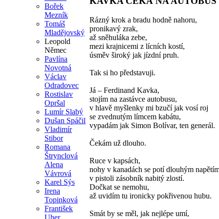
KAVKA ČEKÁ NA AUTOBUS
Bořek
Mezník
Rázný krok a bradu hodně nahoru,
Tomáš
pronikavý zrak,
Mladějovský
až sněhuláka zebe,
Leopold
mezi krajnicemi z lícních kostí,
Němec
úsměv široký jak jízdní pruh.
Pavlína
Novotná
Tak si ho představuji.
Václav
Odradovec
Já – Ferdinand Kavka,
Rostislav
stojím na zastávce autobusu,
Opršal
v hlavě myšlenky mi bzučí jak vosí roj
Lumír Slabý
se zvednutým límcem kabátu,
Dušan Spáčil
vypadám jak Simon Bolívar, ten generál.
Vladimír
Stibor
Čekám už dlouho.
Romana
Štrynclová
Ruce v kapsách,
Alena
nohy v kanadách se potí dlouhým napětím
Vávrová
v pistoli zásobník nabitý zlostí.
Karel Sýs
Dočkat se nemohu,
Irena
až uvidím tu ironicky pokřivenou hubu.
Topinková
František
Smát by se měl, jak nejlépe umí,
Uher