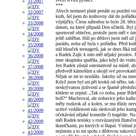
***
Abych nemusel platit penále za pozdní vr
knih, šel jsem do knihovny dát do pořádk
výpůjčky. Čirou náhodou to bylo 28. břez
datum, na které připadá Den učitelů. Byl 
sportovně oblečen, protože jsem měl v úmy
ještě zaběhat. Hůl po dědovi jsem měl už 
parádu, noha už byla v pořádku. Před kn
stál hlouček teenagerů, jak se dnes říká m
a Radek Zajíc k nim měl nějaký proslov. 
mne skupinka spatřila, jako když do vrabců
Jen Radek zůstal ostentativně na místě, ab
předvedl kámošům a ukojil své provokatér
Nějak se mi to nezdálo. Jakoby už na mne
Když jsem byl asi pět kroků od něho, tak 
neskrývanou jizlivostí a se špatně předstí
klidem se zeptal: „Tak co noha, pane Bílek
bolí?“ Machroval, ale nohavice jeho kalho
měly rozkrok až u kolen, se mu třásly ner
uctivé vzdálenosti nás sledovali jeho kum
očekávání nějaké komedie či tragédie. N
měl Radek tenisky s rozvázanými žlutoč
tkaničkami, po kterých si šlapal. Vnímal 
nejistotu a to mi spolu s dědovou sukovic