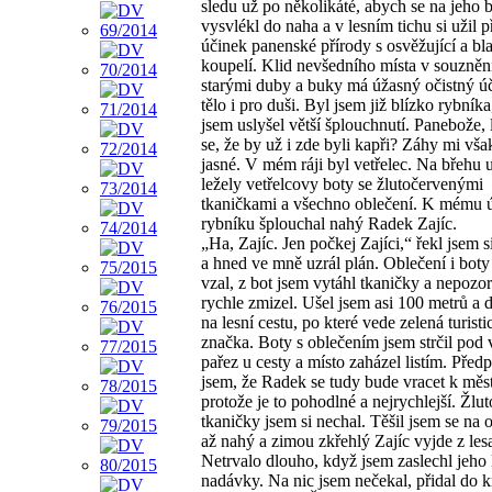
sledu už po několikáté, abych se na jeho 
vysvlékl do naha a v lesním tichu si užil p
účinek panenské přírody s osvěžující a b
koupelí. Klid nevšedního místa v souzněn
starými duby a buky má úžasný očistný ú
tělo i pro duši. Byl jsem již blízko rybník
jsem uslyšel větší šplouchnutí. Panebože, 
se, že by už i zde byli kapři? Záhy mi vša
jasné. V mém ráji byl vetřelec. Na břehu u
ležely vetřelcovy boty se žlutočervenými
tkaničkami a všechno oblečení. K mému ú
rybníku šplouchal nahý Radek Zajíc.
„Ha, Zajíc. Jen počkej Zajíci,“ řekl jsem 
a hned ve mně uzrál plán. Oblečení i boty
vzal, z bot jsem vytáhl tkaničky a nepozo
rychle zmizel. Ušel jsem asi 100 metrů a d
na lesní cestu, po které vede zelená turisti
značka. Boty s oblečením jsem strčil pod 
pařez u cesty a místo zaházel listím. Před
jsem, že Radek se tudy bude vracet k měs
protože je to pohodlné a nejrychlejší. Žlu
tkaničky jsem si nechal. Těšil jsem se na
až nahý a zimou zkřehlý Zajíc vyjde z les
Netrvalo dlouho, když jsem zaslechl jeho 
nadávky. Na nic jsem nečekal, přidal do 