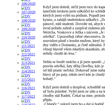
Když jsem dohrál, strčil jsem ruce do kap
tanečním krokem jsem odkráčel ke schůd
kterých jsem vyšel na pódium. Popadl js
kytaru, a zahájil studentskou taškařici: „
pánové, milí studenti. Dovolte mi, abych
úvod pořadu zahrál a zazpíval známou pís
Wericha, Voskovce a Ježka s názvem „Je 
odvěká“. Upozorňuji ctěné obecenstvo, ž
souvislost písně s lesním mužem, který by
dny viděn u Domanky, je čistě náhodná. 
věnuji hlavně všem mladým skautkám, ab
nebály chodit do lesa.“
Strhla se bouře smíchu a já jsem spustil: „
pravda odvěká, šaty dělaj člověka, kdo je
od lidí pranic nečeká. Dokavaď jsme naha
hlavy až po paty, nikdo neví kdo je chudý
bohatý.“
Když jsem dohrál a dozpíval, schodiště na 
už bylo prázdné. Vyšel jsem ze sálu a na 
chodby stál Radek. Čekal na mne, protože
přijdu.
„Chlapče,“ oslovil jsem ho a dal si hodně 