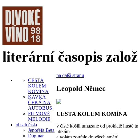
literární časopis zalo
na další stranu
CESTA
KOLEM
Leopold Němec
KOMÍNA
KAVKA
ČEKÁ NA
AUTOBUS
CESTA KOLEM KOMÍNA
FILMOVÉ
MELODIE
obsah čísla
v čisté košili umazané od proklatě husté 
Jenoféfa Beta
utíkám
Dagmar
a volám zoufale do všech směrů