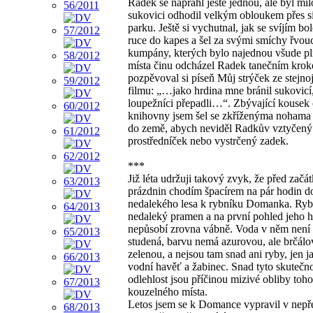
Radek se napřáhl ještě jednou, ale byl mi
sukovici odhodil velkým obloukem přes si
parku. Ještě si vychutnal, jak se svíjím bole
ruce do kapes a šel za svými smíchy řvou
kumpány, kterých bylo najednou všude pl
místa činu odcházel Radek tanečním kro
pozpěvoval si píseň Můj strýček ze stejn
filmu: „…jako hrdina mne bránil sukovicí
loupežníci přepadli…“. Zbývající kousek 
knihovny jsem šel se zkříženýma nohama 
do země, abych neviděl Radkův vztyčený
prostředníček nebo vystrčený zadek.
***
Již léta udržuji takový zvyk, že před začá
prázdnin chodím špacírem na pár hodin d
nedalekého lesa k rybníku Domanka. Ryb
nedaleký pramen a na první pohled jeho h
nepůsobí zrovna vábně. Voda v něm není t
studená, barvu nemá azurovou, ale brčálo
zelenou, a nejsou tam snad ani ryby, jen j
vodní havěť a žabinec. Snad tyto skutečno
odlehlost jsou příčinou mizivé obliby toho
kouzelného místa.
Letos jsem se k Domance vypravil v nepř