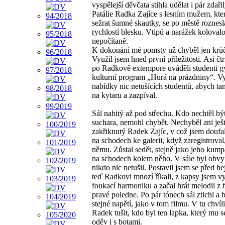
vyspělejší děvčata stihla udělat i pár zdaři
Patálie Radka Zajíce s lesním mužem, kter
sežrat šumné skautky, se po městě roznesl
rychlostí blesku. Vtipů a narážek koloval
nepočítaně.
K dokonání mé pomsty už chyběl jen krů
Využil jsem hned první příležitosti. Asi čt
po Radkově extempore uváděli studenti 
kulturní program „Hurá na prázdniny“. Vy
nabídky nic netušících studentů, abych ta
na kytaru a zazpíval.
Sál nabitý až pod střechu. Kdo nechtěl bý
suchara, nemohl chybět. Nechyběl ani ješ
zakřiknutý Radek Zajíc, v což jsem doufal
na schodech ke galerii, když zaregistroval
němu. Zůstal sedět, stejně jako jeho kump
na schodech kolem něho. V sále byl obvy
nikdo nic netušil. Postavil jsem se před he
teď Radkovi mnozí říkali, z kapsy jsem v
foukací harmoniku a začal hrát melodii z 
pravé poledne. Po pár tónech sál ztichl a by
stejné napětí, jako v tom filmu. V tu chvíli
Radek tušit, kdo byl ten lapka, který mu s
oděv i s botami.