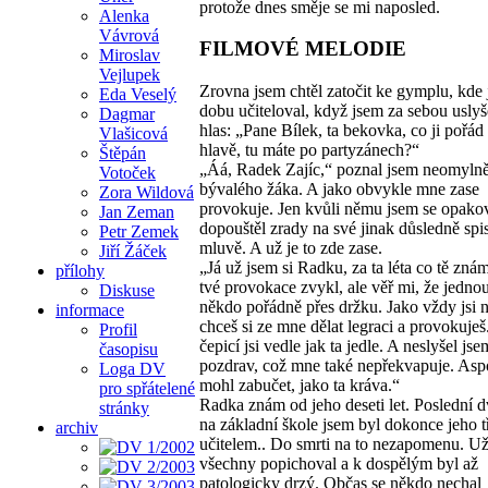
protože dnes směje se mi naposled.
Alenka
Vávrová
FILMOVÉ MELODIE
Miroslav
Vejlupek
Zrovna jsem chtěl zatočit ke gymplu, kde 
Eda Veselý
dobu učiteloval, když jsem za sebou usly
Dagmar
hlas: „Pane Bílek, ta bekovka, co ji pořád
Vlašicová
hlavě, tu máte po partyzánech?“
Štěpán
„Áá, Radek Zajíc,“ poznal jsem neomyln
Votoček
bývalého žáka. A jako obvykle mne zase
Zora Wildová
provokuje. Jen kvůli němu jsem se opako
Jan Zeman
dopouštěl zrady na své jinak důsledně sp
Petr Zemek
mluvě. A už je to zde zase.
Jiří Žáček
„Já už jsem si Radku, za ta léta co tě znám
přílohy
tvé provokace zvykl, ale věř mi, že jednou
Diskuse
někdo pořádně přes držku. Jako vždy jsi n
informace
chceš si ze mne dělat legraci a provokuješ
Profil
čepicí jsi vedle jak ta jedle. A neslyšel jse
časopisu
pozdrav, což mne také nepřekvapuje. Aspo
Loga DV
mohl zabučet, jako ta kráva.“
pro spřátelené
Radka znám od jeho deseti let. Poslední 
stránky
na základní škole jsem byl dokonce jeho 
archiv
učitelem.. Do smrti na to nezapomenu. Už
všechny popichoval a k dospělým byl až
patologicky drzý. Občas se někdo nechal