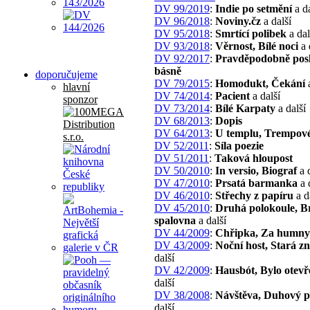
DV 99/2019
:
Indie po setmění
a da
DV 96/2018
:
Noviny.čz
a další
DV 95/2018
:
Smrtící polibek
a dal
DV 93/2018
:
Věrnost, Bílé noci
a 
DV 92/2017
:
Pravděpodobně pos
básně
doporučujeme
DV 79/2015
:
Homodukt, Čekání
a
hlavní
DV 74/2014
:
Pacient
a další
sponzor
DV 73/2014
:
Bílé Karpaty
a další
DV 68/2013
:
Dopis
DV 64/2013
:
U templu, Trempov
DV 52/2011
:
Síla poezie
DV 51/2011
:
Taková hloupost
DV 50/2010
:
In versio, Biograf
a d
DV 47/2010
:
Prsatá barmanka
a 
DV 46/2010
:
Střechy z papíru
a d
DV 45/2010
:
Druhá polokoule, B
spalovna
a další
DV 44/2009
:
Chřipka, Za humny
DV 43/2009
:
Noční host, Stará z
další
DV 42/2009
:
Hausbót, Bylo otev
další
DV 38/2008
:
Návštěva, Duhový p
další