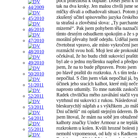
pocit příležitosti k odplatě. Došel jsem k 
tak na dva kroky. Jen malou chvíli jsme s
mlčky dívali a odhadovali situaci. Potom 
zkušený učitel spisovného jazyka českého
ta strašná a zlověstná slova: „Ty parchant
mizerné“. Pak jsem pohybem těla naznačil,
tímto drsným odsudkem spokojím a že s 
morální převahy hrdě odejdu. Udělal jsem
čtvrtobrat vpravo, ale místo vykročení jse
rozmáchl svou holí. Moji lest ale prokoukl
očekával, že ho budu chtít sukovicí praštit
byl ale o jednu myšlenku napřed a předpo
jsem, že na to bude připraven. Proto jsem
po hlavě praštil do rozkroku. A s tím teda
nepočítal. S čím jsem však nepočítal já, by
účinek jeho sracích kalhot, které můj neč
naprosto utlumily. To mne natolik zaskoči
Radek chviličku mého zaváhání stačil vyu
vytrhnul mi sukovici z rukou. Následoval
bleskurychlý nápřah a s výkřikem „to máš
Dni učitelů“ mi oplatil stejným úderem. B
jsem litoval, že mám na sobě jen obtažen
kalhoty značky Under Armour a ne teplák
rozkrokem u kolen. Kvůli hrozné bolesti j
nemohl vzpomenout, od kdy si s Radkem