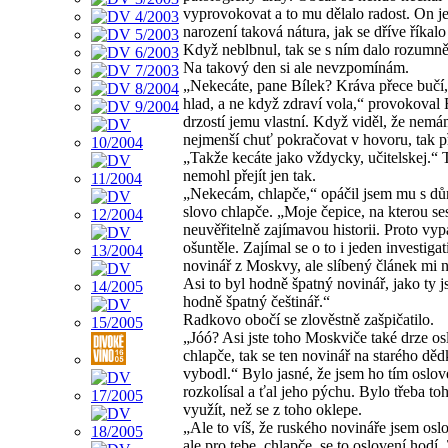
vyprovokovat a to mu dělalo radost. On je
narození taková nátura, jak se dříve říkal
Když neblbnul, tak se s ním dalo rozumně
Na takový den si ale nevzpomínám.
„Nekecáte, pane Bílek? Kráva přece bučí
hlad, a ne když zdraví vola,“ provokoval
drzostí jemu vlastní. Když viděl, že nem
nejmenší chuť pokračovat v hovoru, tak př
„Takže kecáte jako vždycky, učitelskej.“ 
nemohl přejít jen tak.
„Nekecám, chlapče,“ opáčil jsem mu s d
slovo chlapče. „Moje čepice, na kterou se
neuvěřitelně zajímavou historii. Proto vyp
ošuntěle. Zajímal se o to i jeden investigat
novinář z Moskvy, ale slíbený článek mi n
Asi to byl hodně špatný novinář, jako ty js
hodně špatný češtinář.“
Radkovo obočí se zlověstně zašpičatilo.
„Jóó? Asi jste toho Moskviče také drze os
chlapče, tak se ten novinář na starého děd
vybodl.“ Bylo jasné, že jsem ho tím oslo
rozkolísal a ťal jeho pýchu. Bylo třeba to
využít, než se z toho oklepe.
„Ale to víš, že ruského novináře jsem oslo
ale pro tebe, chlapče, se to oslovení hodí. 