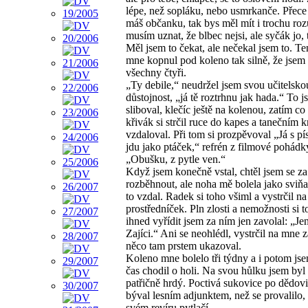
lépe, než sopláku, nebo usmrkanče. Přece
máš občanku, tak bys měl mít i trochu ro
musím uznat, že blbec nejsi, ale syčák jo, 
Měl jsem to čekat, ale nečekal jsem to. Te
mne kopnul pod koleno tak silně, že jsem
všechny čtyři.
„Ty debile,“ neudržel jsem svou učitelsko
důstojnost, „já tě roztrhnu jak hada.“ To 
sliboval, klečíc ještě na kolenou, zatím co
křivák si strčil ruce do kapes a tanečním 
vzdaloval. Při tom si prozpěvoval „Já s p
jdu jako ptáček,“ refrén z filmové pohádk
„Obušku, z pytle ven.“
Když jsem konečně vstal, chtěl jsem se z
rozběhnout, ale noha mě bolela jako sviňa
to vzdal. Radek si toho všiml a vystrčil na
prostředníček. Pln zlosti a nemožnosti si t
ihned vyřídit jsem za ním jen zavolal: „Je
Zajíci.“ Ani se neohlédl, vystrčil na mne 
něco tam prstem ukazoval.
Koleno mne bolelo tři týdny a i potom js
čas chodil o holi. Na svou hůlku jsem byl 
patřičně hrdý. Poctivá sukovice po dědovi
býval lesním adjunktem, než se provalilo,
svém revíru pytlačí.