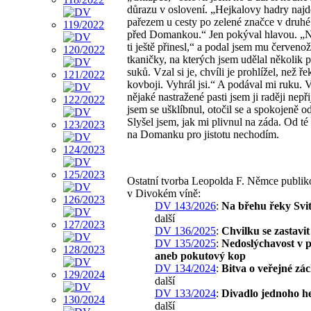
důrazu v oslovení. „Hejkalovy hadry naj
pařezem u cesty po zelené značce v druhé
před Domankou.“ Jen pokýval hlavou. „
ti ještě přinesl,“ a podal jsem mu červenož
tkaničky, na kterých jsem udělal několik
suků. Vzal si je, chvíli je prohlížel, než ř
kovboji. Vyhrál jsi.“ A podával mi ruku. 
nějaké nastražené pasti jsem ji raději nepři
jsem se ušklíbnul, otočil se a spokojeně o
Slyšel jsem, jak mi plivnul na záda. Od t
na Domanku pro jistotu nechodím.
Ostatní tvorba Leopolda F. Němce publi
v Divokém víně:
DV 143/2026
:
Na břehu řeky Svi
další
DV 136/2025
:
Chvilku se zastavit
DV 135/2025
:
Nedoslýchavost v p
aneb pokutový kop
DV 134/2024
:
Bitva o veřejné zá
další
DV 133/2024
:
Divadlo jednoho h
další