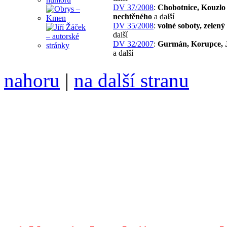
DV 37/2008
:
Chobotnice, Kouzlo
nechtěného
a další
DV 35/2008
:
volné soboty, zelený
další
DV 32/2007
:
Gurmán, Korupce, 
a další
nahoru
|
na další stranu
Divoké víno 98/2018 vyšlo
ISSN 1214-6099 /// samozv
104 00 Praha 10, Hájek 88,
redakce@divokevino.cz
//
///
příští číslo Divokého v