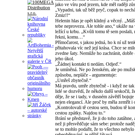
jako ve víru pod jezem, kde měl raději zůs
„Vypadni, tak už běž pryč, copak to nech
Zmiz!!“
Helenin hlas je opět klidný a věcný. „Máš
tebe neprovezu. Ale tohle ano,“ ukáže na 
ležící u krbu. „Kvůli tomu tě sem poslali,
řekni, komu…“
Přímočarost, s jakou jedná, ho k ní už ten
přitahovala víc než její krása. Chce se mil
zvedne šaty. Nemůže ho zachránit, dobře 
jeho úkol.
„Žádnej kontakt ti nedám. Odjeď.“
Je umíněná. Ne po ženském, ale po muž
způsobu, nepláče - argumentuje:
„Umřeš zbytečně.“
Má pravdu, umře zbytečně - i když ne tak
lidé se dozvědí, že někdo další seskočil, ž
děje, že se i tady, v dusném závětří bojuje
nejen elegancí. Ale proč by měla zemřít i
„Kontrolovali tě cestou sem, budou tě kon
cestou zpátky. Najdou to.“
Brání se představě, že ji do toho zatáhne, 
než ji přesvědčuje sám sebe: protože nadě
se to mohlo podařit, že to všechno nebyl
sebeobětování, je příliš lákavá.