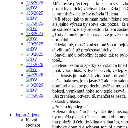
Měla by se přeci zeptat, kde se tu vzal, zhr
dostat hysterický záchvat jako každá jiná 
jejím místě - ale to by nebyla Helena.
„Víš přece, jak to tu mám ráda,“ řekne p
a z jejího výrazu by sotva kdo poznal, že
se sousedem, který se cestou kolem zastavi
„Tady si můžu představovat, že je všechn
normální.“
„Hledaj mě, musíš zmizet, můžou tu bejt
chvíli, určitě už pročesávaj břehy.“
„Stavěli mě u odbočky četníci, tak to bylo
tobě...“
„Heleno, sedni si zpátky za volant a hned
jinak v tom lítáš. Když tě stavěli, věděj, ž
jela. Musíš jim nahlásit vloupání - dovnitř 
nešla, bála ses, je to jasný? Tak je to sakr
domluví a zalape po dechu, tvář se mu zkř
bolestí, vymknutá noha se v teple ozývá.
„Jsi zraněnej, odvezu tě, manžel tě ošetří..
úzkostí v hlase.
„Prosím tě, odejdi.“
Helena mlčí, tečou jí slzy. Takhle ji nezn
doporučujeme
by neměla plakat. Chce se mu ji obejmout
hlavní
mu položit jí čelo do klína a zlíbat ho, vno
sponzor
hluboko dovnitř a schovat se v ní, utopit s