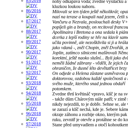
nohy odkapává voda; zvedne vysílačku a 
kluzkou loukou nahoru.
Milovali se ten týden ještě několikrát; opa
nazí na terase a koupali nad jezem, četli s
Vančuru a Nezvala, poslouchali desky V
popíjeli gin a brandy, on recitoval franco
Apollinaira i Bretona a ona sedala k pián
dcerka z lepší rodiny se hře na klavír sa
učila povinně, ale nezošklivila si ji a hrála
jako vdaná -, zněl Chopin, zněl Dvořák, zn
Joplin, zatímco silnicemi mašírovali Němci
korektní, ještě naoko slušní... Byli jako dvě
neměli žádné zábrany - věděli, že jejich ča
ohraničen, že dusné léto devětatřicet brzy
On odjede a Helena zůstane usměvavou 
doktorovou, ozdobou každé společnosti a
svého muže, kterého snad jednou obdaří
potomkem.
Zvedne třetí květináč vpravo, klíč je na s
- takže dům Chárovým stále patří; v zimě
nikdy nejezdili, to je dobře. Sehne se, ale 
se zarazí a klíč nechá, kde je. Sebere kám
okraje záhonu a rozbije okno, kterým pak
ruku, zevnitř je otevře a protáhne se do k
Stane před umyvadlem a otočí kohoutkem