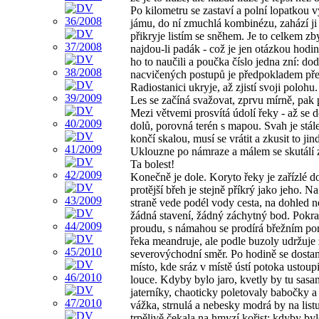
Po kilometru se zastaví a polní lopatkou 
jámu, do ní zmuchlá kombinézu, zahází ji
přikryje listím se sněhem. Je to celkem zb
najdou-li padák - což je jen otázkou hodin 
ho to naučili a poučka číslo jedna zní: do
nacvičených postupů je předpokladem přež
Radiostanici ukryje, až zjistí svoji polohu.
Les se začíná svažovat, zprvu mírně, pak 
Mezi větvemi prosvítá údolí řeky - až se 
dolů, porovná terén s mapou. Svah je stále
končí skalou, musí se vrátit a zkusit to jin
Uklouzne po námraze a málem se skutálí z
Ta bolest!
Konečně je dole. Koryto řeky je zařízlé do
protější břeh je stejně příkrý jako jeho. N
straně vede podél vody cesta, na dohled n
žádná stavení, žádný záchytný bod. Pokra
proudu, s námahou se prodírá břežním po
řeka meandruje, ale podle buzoly udržuje
severovýchodní směr. Po hodině se dosta
místo, kde sráz v místě ústí potoka ustoup
louce. Kdyby bylo jaro, kvetly by tu sasa
jaterníky, chaoticky poletovaly babočky a
vážka, strnulá a nebesky modrá by na listu
trpělivě čekala na hmyzí kořist; kdyby byl