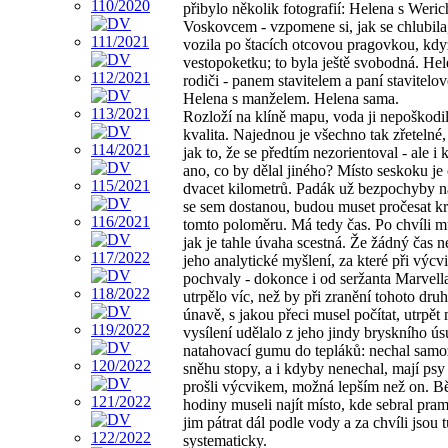
přibylo několik fotografií: Helena s Weri
Voskovcem - vzpomene si, jak se chlubila,
vozila po štacích otcovou pragovkou, když
vestopoketku; to byla ještě svobodná. Hel
rodiči - panem stavitelem a paní stavitelo
Helena s manželem. Helena sama.
Rozloží na klíně mapu, voda ji nepoškodil
kvalita. Najednou je všechno tak zřetelné
jak to, že se předtím nezorientoval - ale i
ano, co by dělal jiného? Místo seskoku je
dvacet kilometrů. Padák už bezpochyby n
se sem dostanou, budou muset pročesat k
tomto poloměru. Má tedy čas. Po chvíli m
jak je tahle úvaha scestná. Že žádný čas 
jeho analytické myšlení, za které při výcvi
pochvaly - dokonce i od seržanta Marvella
utrpělo víc, než by při zranění tohoto dru
únavě, s jakou přeci musel počítat, utrpět 
vysílení udělalo z jeho jindy bryskního ú
natahovací gumu do tepláků: nechal samo
sněhu stopy, a i kdyby nenechal, mají psy -
prošli výcvikem, možná lepším než on. 
hodiny museli najít místo, kde sebral prami
jim pátrat dál podle vody a za chvíli jsou t
systematicky.