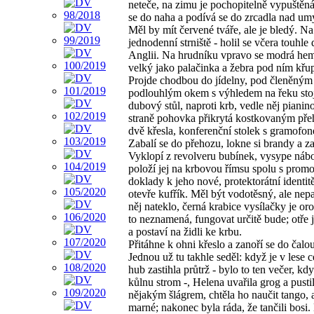
neteče, na zimu je pochopitelně vypuštěn
se do naha a podívá se do zrcadla nad u
Měl by mít červené tváře, ale je bledý. N
jednodenní strniště - holil se včera touhle
Anglii. Na hrudníku vpravo se modrá he
velký jako palačinka a žebra pod ním křu
Projde chodbou do jídelny, pod členěným
podlouhlým okem s výhledem na řeku stoj
dubový stůl, naproti krb, vedle něj pianin
straně pohovka přikrytá kostkovaným př
dvě křesla, konferenční stolek s gramofon
Zabalí se do přehozu, lokne si brandy a za
Vyklopí z revolveru bubínek, vysype nábo
položí jej na krbovou římsu spolu s pro
doklady k jeho nové, protektorátní identit
otevře kufřík. Měl být vodotěsný, ale nep
něj nateklo, černá krabice vysílačky je or
to neznamená, fungovat určitě bude; otře 
a postaví na židli ke krbu.
Přitáhne k ohni křeslo a zanoří se do čalo
Jednou už tu takhle seděl: když je v lese c
hub zastihla průtrž - bylo to ten večer, kd
kůlnu strom -, Helena uvařila grog a pusti
nějakým šlágrem, chtěla ho naučit tango, a
marné; nakonec byla ráda, že tančili bosi.