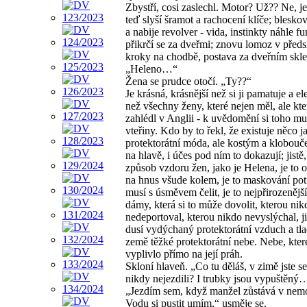
Zbystří, cosi zaslechl. Motor? Už?? Ne, je
teď slyší šramot a rachocení klíče; blesko
a nabije revolver - vida, instinkty náhle fu
přikrčí se za dveřmi; znovu lomoz v předs
kroky na chodbě, postava za dveřním s
„Heleno…“
Žena se prudce otočí. „Ty??“
Je krásná, krásnější než si ji pamatuje a el
než všechny ženy, které nejen měl, ale kte
zahlédl v Anglii - k uvědomění si toho mu s
vteřiny. Kdo by to řekl, že existuje něco j
protektorátní móda, ale kostým a klobouč
na hlavě, i účes pod ním to dokazují; jistě,
způsob vzdoru žen, jako je Helena, je to
na hnus všude kolem, je to maskování pot
musí s úsměvem čelit, je to nejpřirozenějš
dámy, která si to může dovolit, kterou nik
nedeportoval, kterou nikdo nevyslýchal, j
dusí vydýchaný protektorátní vzduch a tla
země těžké protektorátní nebe. Nebe, které
vyplivlo přímo na její práh.
Skloní hlaveň. „Co tu děláš, v zimě jste s
nikdy nejezdili? I trubky jsou vypuštěný
„Jezdím sem, když manžel zůstává v nemo
Vodu si pustit umím,“ usměje se.