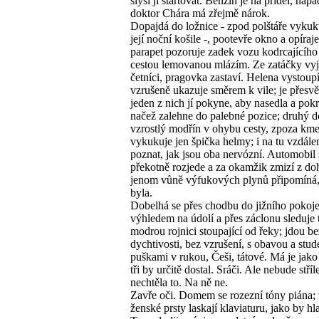
slyší ji startovat. Benzín je na příděl, nap
doktor Chára má zřejmě nárok.
Dopajdá do ložnice - zpod polštáře vykuk
její noční košile -, pootevře okno a opíraje
parapet pozoruje zadek vozu kodrcajícího 
cestou lemovanou mlázím. Ze zatáčky vy
četníci, pragovka zastaví. Helena vystoupí
vzrušeně ukazuje směrem k vile; je přesvě
jeden z nich jí pokyne, aby nasedla a pok
načež zalehne do palebné pozice; druhý d
vzrostlý modřín v ohybu cesty, zpoza kme
vykukuje jen špička helmy; i na tu vzdálen
poznat, jak jsou oba nervózní. Automobil 
překotně rozjede a za okamžik zmizí z do
jenom vůně výfukových plynů připomíná,
byla.
Dobelhá se přes chodbu do jižního pokoje
výhledem na údolí a přes záclonu sleduje
modrou rojnici stoupající od řeky; jdou be
dychtivosti, bez vzrušení, s obavou a stud
puškami v rukou, Češi, tátové. Má je jako 
tři by určitě dostal. Sráči. Ale nebude stříle
nechtěla to. Na ně ne.
Zavře oči. Domem se rozezní tóny piána; 
ženské prsty laskají klaviaturu, jako by hl