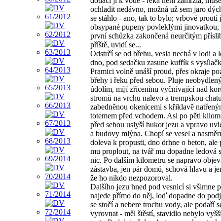
dotlačí ji k vodě - řeka není zamrzlá, muse
ochladit nedávno, možná už sem jaro dých
se stáhlo - ano, tak to bylo; vrbové proutí 
obsypané pupeny povleklými jinovatkou,
první schůzka zakončená neurčitým přísl
příště, uvidí se...
Odstrčí se od břehu, vesla nechá v lodi a l
dno, pod sedačku zasune kufřík s vysílač
Pramici volně unáší proud, přes okraje po
břehy i řeku před sebou. Pluje neobydle
údolím, míjí zříceninu vyčnívající nad ko
stromů na vrchu nalevo a trempskou chat
zabedněnou okenicemi s křiklavě natřen
totemem před vchodem. Asi po pěti kilom
před sebou uslyší hukot jezu a vpravo uv
a budovy mlýna. Chopí se vesel a nasměr
doleva k propusti, dno drhne o beton, ale 
mu proplout, na tvář mu dopadne ledová s
nic. Po dalším kilometru se napravo objev
zástavba, jen pár domů, schová hlavu a je
že ho nikdo nezpozoroval.
Dalšího jezu hned pod vesnicí si všimne 
najede přímo do něj, loď dopadne do podj
se stočí a nebere trochu vody, ale podaří s
vyrovnat - měl štěstí, stavidlo nebylo vyšš