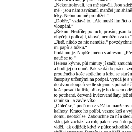
„Nekontrolovali, jen mě stavěli. Jsou zdejš
mě - jsou nám zavázaní, manžel jim sháněl
léky. Nebudou mě prohlížet.“
„Dobře,“ vzdává to. „Ale musíš jim říct o
vloupání.“
„Řeknu. Nestřílej po nich, prosím, jsou to
obyčejní policajti, tátové, nemůžou za to.“
„Jistě, nikdo za nic nemůže,“ povzdychne 
mi papír a tužku.“
Podá mu je. Napíše jméno s adresou. „Přečt
nauč se to.“
Helena kývne, půl minuty jí stačí; zmuchl
a hodí jej do ohně. Pak se dá do práce: z
proutěného koše stojícího u krbu se starý
časopisy určenými na podpal, vyndá je a
do dvou sloupců vedle stojanu s pohrabá
koše posadí kufřík, přikryje ho kusem odě
to potrhané, červeně květované šaty, jež s
ramínka - a zavře víko.
„Obleč se,“ podá mu z věšáku manželovu 
kalhoty. Krátce ho políbí, vezme koš a vy
domu, neotočí se. Zabouchne za ní a sledu
sklo, jak zachází za roh; pak se vydá do p
viděl, jak odjíždí; když v půlce schodiště