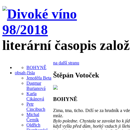
literární časopis zalo
na další stranu
BOHYNĚ
obsah čísla
Štěpán Votoček
Jenoféfa Beta
Dagmar
Burianová
Karla
BOHYNĚ
Cikánová
Petr
Cincibuch
Zima, tma, ticho. Drží se za hrudník a vd
Michal
mráz.
Černík
Bylo poledne. Chystala se zavolat ho k jíd
Oldřich
když vyšla před dům, horký vzduch ji šlehl