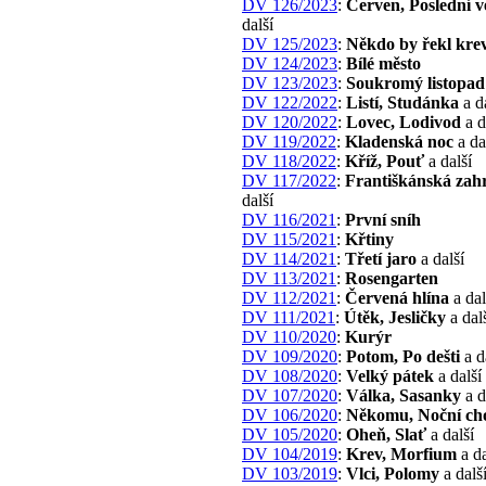
DV 126/2023
:
Červen, Poslední v
další
DV 125/2023
:
Někdo by řekl kre
DV 124/2023
:
Bílé město
DV 123/2023
:
Soukromý listopad
DV 122/2022
:
Listí, Studánka
a d
DV 120/2022
:
Lovec, Lodivod
a d
DV 119/2022
:
Kladenská noc
a da
DV 118/2022
:
Kříž, Pouť
a další
DV 117/2022
:
Františkánská zah
další
DV 116/2021
:
První sníh
DV 115/2021
:
Křtiny
DV 114/2021
:
Třetí jaro
a další
DV 113/2021
:
Rosengarten
DV 112/2021
:
Červená hlína
a dal
DV 111/2021
:
Útěk, Jesličky
a dal
DV 110/2020
:
Kurýr
DV 109/2020
:
Potom, Po dešti
a d
DV 108/2020
:
Velký pátek
a další
DV 107/2020
:
Válka, Sasanky
a d
DV 106/2020
:
Někomu, Noční ch
DV 105/2020
:
Oheň, Slať
a další
DV 104/2019
:
Krev, Morfium
a da
DV 103/2019
:
Vlci, Polomy
a dalš