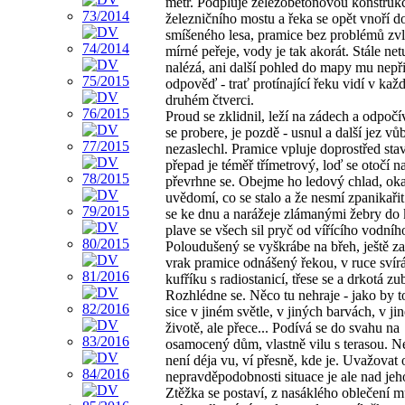
metr. Podpluje železobetonovou konstruk
železničního mostu a řeka se opět vnoří d
smíšeného lesa, pramice bez problémů zvl
mírné peřeje, vody je tak akorát. Stále net
nalézá, ani další pohled do mapy mu nepř
odpověď - trať protínající řeku vidí v ka
druhém čtverci.
Proud se zklidnil, leží na zádech a odpoč
se probere, je pozdě - usnul a další jez vů
nezaslechl. Pramice vpluje doprostřed stav
přepad je téměř třímetrový, loď se otočí n
převrhne se. Obejme ho ledový chlad, oka
uvědomí, co se stalo a že nesmí zpanikařit
se ke dnu a narážeje zlámanými žebry d
plave se všech sil pryč od vířícího vodníh
Poloudušený se vyškrábe na břeh, ještě z
vrak pramice odnášený řekou, v ruce svír
kufříku s radiostanicí, třese se a drkotá zu
Rozhlédne se. Něco tu nehraje - jako by to
sice v jiném světle, v jiných barvách, v ji
životě, ale přece... Podívá se do svahu na
osamocený dům, vlastně vilu s terasou. Ne
není déja vu, ví přesně, kde je. Uvažovat 
nepravděpodobnosti situace je ale nad jeho
Ztěžka se postaví, z nasáklého oblečení 