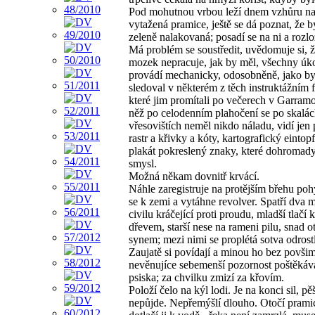
Pod mohutnou vrbou leží dnem vzhůru na
vytažená pramice, ještě se dá poznat, že b
zeleně nalakovaná; posadí se na ni a rozl
Má problém se soustředit, uvědomuje si, ž
mozek nepracuje, jak by měl, všechny úk
provádí mechanicky, odosobněně, jako b
sledoval v některém z těch instruktážním 
které jim promítali po večerech v Garramo
něž po celodenním plahočení se po skalác
vřesovištích neměl nikdo náladu, vidí jen
rastr a křivky a kóty, kartografický eintop
plakát pokreslený znaky, které dohromady
smysl.
Možná někam dovnitř krvácí.
Náhle zaregistruje na protějším břehu poh
se k zemi a vytáhne revolver. Spatří dva 
civilu kráčející proti proudu, mladší tlačí 
dřevem, starší nese na rameni pilu, snad o
synem; mezi nimi se proplétá sotva odrostl
Zaujatě si povídají a minou ho bez povšim
nevěnujíce sebemenší pozornost poštěkáv
psiska; za chvilku zmizí za křovím.
Položí čelo na kýl lodi. Je na konci sil, pě
nepůjde. Nepřemýšlí dlouho. Otočí pramic