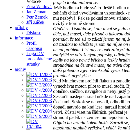
Votoček
projela touha milovat se.
Zora Wildová
Ještě hodinu a bude světlo. Ještě hodinu 
Jan Zeman
zahánět chlad vyvoláváním vzpomínek - n
Petr Zemek
mu nezbývá. Pak se pokusí znovu stáhnou
Jiří Žáček
uvízlý v koruně stromu.
přílohy
Otočil se. Usmála se, i on; díval se jí do 
Diskuse
déle, než musel, déle přesně o takovou do
informace
poznala, že teď už to záleží jenom na ní, ž
Profil
od začátku to záleželo jenom na ní, že on 
časopisu
nemá problém. List pily se opět zahryzl d
Loga DV
zablyštěl se odraženými paprsky, odletující
pro spřátelené
lepily na jeho pevné břicho a lesklý hrudn
stránky
strouhánka na čerstvé maso; na trávu do
archiv
další poleno a z jeho letokruhů vyrazil ten
pramínek pryskyřice.
Nad Mnichovem prolétli flakem a zanedlo
vynechávat motor, pilot to musel otočit. B
oblačno, sněžilo, navigátor si nebyl jistý 
Seskočil naslepo - snad někde nad západ
Čechami. Seskok se nepovedl, odhodil ho 
dopadl natvrdo na kraj lesa, narazil hrud
větví. Zůstal viset na šňůrách, přeřezal je, 
strhnout padák na zem se mu nepodařilo.
Objala ho zezadu kolem boků. Zarazil se,
nepohnul; napjatě vyčkával, věděl, že mů