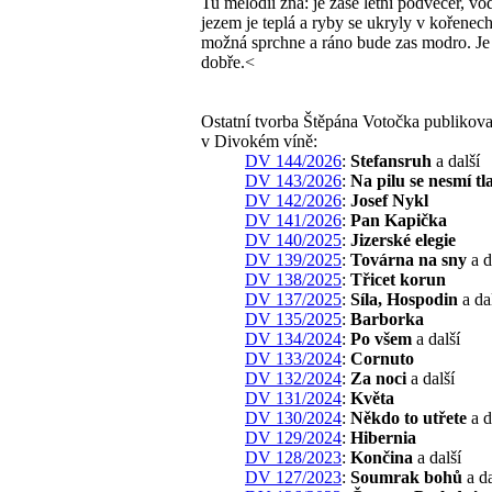
Tu melodii zná: je zase letní podvečer, vo
jezem je teplá a ryby se ukryly v kořenech
možná sprchne a ráno bude zas modro. J
dobře.<
Ostatní tvorba Štěpána Votočka publikov
v Divokém víně:
DV 144/2026
:
Stefansruh
a další
DV 143/2026
:
Na pilu se nesmí tla
DV 142/2026
:
Josef Nykl
DV 141/2026
:
Pan Kapička
DV 140/2025
:
Jizerské elegie
DV 139/2025
:
Továrna na sny
a d
DV 138/2025
:
Třicet korun
DV 137/2025
:
Síla, Hospodin
a da
DV 135/2025
:
Barborka
DV 134/2024
:
Po všem
a další
DV 133/2024
:
Cornuto
DV 132/2024
:
Za noci
a další
DV 131/2024
:
Květa
DV 130/2024
:
Někdo to utřete
a d
DV 129/2024
:
Hibernia
DV 128/2023
:
Končina
a další
DV 127/2023
:
Soumrak bohů
a da