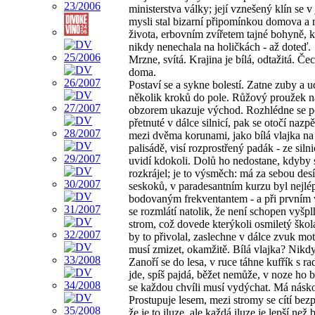
ministerstva války; její vznešený klín se v
mysli stal bizarní připomínkou domova a
života, erbovním zvířetem tajné bohyně, k
nikdy nenechala na holičkách - až doteď.
Mrzne, svítá. Krajina je bílá, odtažitá. Čec
doma.
Postaví se a sykne bolestí. Zatne zuby a u
několik kroků do pole. Růžový proužek 
obzorem ukazuje východ. Rozhlédne se p
přetnuté v dálce silnicí, pak se otočí nazpě
mezi dvěma korunami, jako bílá vlajka na
palisádě, visí rozprostřený padák - ze siln
uvidí kdokoli. Dolů ho nedostane, kdyby 
rozkrájel; je to výsměch: má za sebou des
seskoků, v paradesantním kurzu byl nejlé
bodovaným frekventantem - a při prvním
se rozmlátí natolik, že není schopen vyšpl
strom, což dovede kterýkoli osmiletý škol
by to přivolal, zaslechne v dálce zvuk mot
musí zmizet, okamžitě. Bílá vlajka? Nikdy
Zanoří se do lesa, v ruce táhne kufřík s rad
jde, spíš pajdá, běžet nemůže, v noze ho b
se každou chvíli musí vydýchat. Má násko
Prostupuje lesem, mezi stromy se cítí bezp
že je to iluze, ale každá iluze je lepší než 