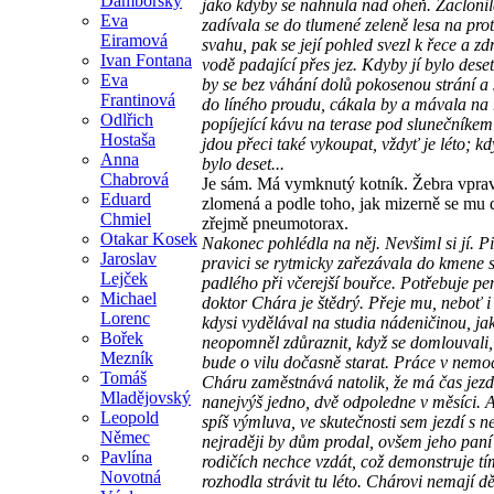
Damborský
jako kdyby se nahnula nad oheň. Zaclonila
Eva
zadívala se do tlumené zeleně lesa na pro
Eiramová
svahu, pak se její pohled svezl k řece a zd
Ivan Fontana
vodě padající přes jez. Kdyby jí bylo dese
Eva
by se bez váhání dolů pokosenou strání a 
Frantinová
do líného proudu, cákala by a mávala na 
Odlřich
popíjející kávu na terase pod slunečníkem 
Hostaša
jdou přeci také vykoupat, vždyť je léto; kd
Anna
bylo deset...
Chabrová
Je sám. Má vymknutý kotník. Žebra vpra
Eduard
zlomená a podle toho, jak mizerně se mu
Chmiel
zřejmě pneumotorax.
Otakar Kosek
Nakonec pohlédla na něj. Nevšiml si jí. Pi
Jaroslav
pravici se rytmicky zařezávala do kmene 
Lejček
padlého při včerejší bouřce. Potřebuje pe
Michael
doktor Chára je štědrý. Přeje mu, neboť i 
Lorenc
kdysi vydělával na studia nádeničinou, ja
Bořek
neopomněl zdůraznit, když se domlouvali, 
Mezník
bude o vilu dočasně starat. Práce v nemo
Tomáš
Cháru zaměstnává natolik, že má čas jezd
Mladějovský
nanejvýš jedno, dvě odpoledne v měsíci. Al
Leopold
spíš výmluva, ve skutečnosti sem jezdí s ne
Němec
nejraději by dům prodal, ovšem jeho paní 
Pavlína
rodičích nechce vzdát, což demonstruje tím
Novotná
rozhodla strávit tu léto. Chárovi nemají dě