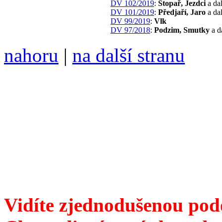
DV 102/2019
:
Stopař, Jezdci
a dal
DV 101/2019
:
Předjaří, Jaro
a dal
DV 99/2019
:
Vlk
DV 97/2018
:
Podzim, Smutky
a d
nahoru
|
na další stranu
Divoké víno 98/2018 vyšlo
ISSN 1214-6099 /// samozv
104 00 Praha 10, Hájek 88,
redakce@divokevino.cz
//
///
příští číslo Divokého v
Vidíte zjednodušenou pod