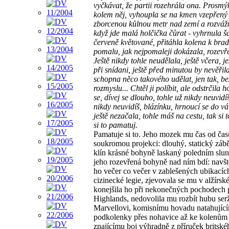
vyčkávat, že partii rozehrála ona. Prosmý
kolem něj, vyhoupla se na kmen vzepřený
zborcenou kůlnou metr nad zemí a rozvážn
když jde malá holčička čůrat - vyhrnula ša
červeně květované, přitáhla kolena k brad
pomalu, jak nejpomaleji dokázala, rozevř
Ještě nikdy tohle neudělala, ještě včera, j
při snídani, ještě před minutou by nevěřila
schopna něco takového udělat, jen tak, be
rozmyslu... Chtěl ji políbit, ale odstrčila h
se, dívej se dlouho, tohle už nikdy neuvidí
nikdy neuvidíš, blázínku, hrnoucí se do vá
ještě nezačala, tohle máš na cestu, tak si to
si to pamatuj.
Pamatuje si to. Jeho mozek mu čas od čas
soukromou projekci: dlouhý, statický záb
klín krásné bohyně laskaný poledním slu
jeho rozevřená bohyně nad ním bdí: navš
ho večer co večer v zablešených ubikacíc
cizinecké legie, zjevovala se mu v alžírsk
konejšila ho při nekonečných pochodech 
Highlands, nedovolila mu rozbít hubu ser
Marvellovi, komisnímu hovadu natahující
podkolenky přes nohavice až ke kolenům
znajícímu boj výhradně z příruček britské