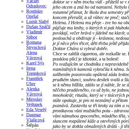
Václav
doktor se v něm trochu vidí - přátelil se v 
Odradovec
jeho otcem a zná ho od narození. Nebylo 
Rostislav
rozumné přiznat, že školu dva semestry p
Opršal
koncem přerušil, a už vůbec ne proč; stačí,
Lumír Slabý
Helena. I Helena mu přeje - zve ho na ob
Dušan Spáčil
půjčuje mu knihy, o kterých si pak hlubo
Vladimír
povídají, večer hrává v jídelně na klavír, 
Stibor
poslouchá a obdivuje ji - krásnou, nedosa
Romana
je jí něco přes třicet, děti třeba ještě přijdo
Štrynclová
Doktor Chára si vybral dobře.
Alena
Chce se zahřát cigaretou, ale rozkašle se. 
Vávrová
prasklou plící je idiotské, a ta bolest!
Karel Sýs
Po svažujícím se chodníku z nepravidelně
Irena
rozmístěných kamenů vykročila k němu. S
Topinková
zalíbením pozorovala opálená záda leskno
František
prudkém slunci, souhru desítek svalů a šla
Uher
se k němu blížila, zdálo se jí náhle, že se 
Alenka
něčeho pradávného, co už bylo, ne jednou
Vávrová
mnohokrát; rituálu, který se v tisícerých
Miroslav
stále opakuje, je pro ni neznámý a přitom
Vejlupek
poznává. Zastavila se tři kroky za ním a 
Eda Veselý
pronikavou vůni mužského potu - zdravou,
Dagmar
vůni námahou zpoceného, mladého těla, 
Vlašicová
sluncem rozpálené kůže a otevřených pórů
Štěpán
jako by se dotkla obnažených drátů - jí tě