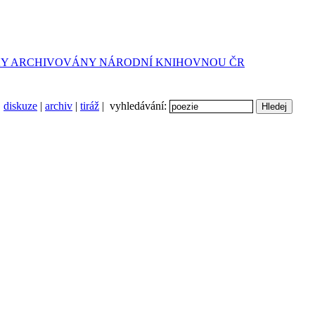
diskuze
|
archiv
|
tiráž
| vyhledávání: