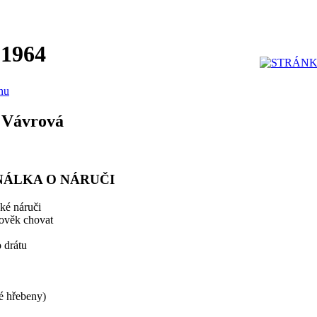
 1964
anu
 Vávrová
ÁLKA O NÁRUČI
ké náruči
lověk chovat
 drátu
vé hřebeny)