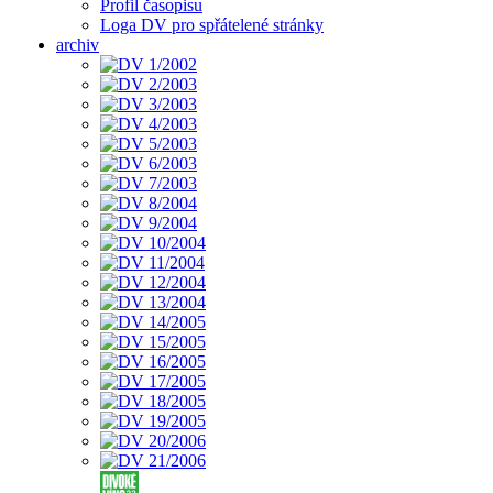
Profil časopisu
Loga DV pro spřátelené stránky
archiv