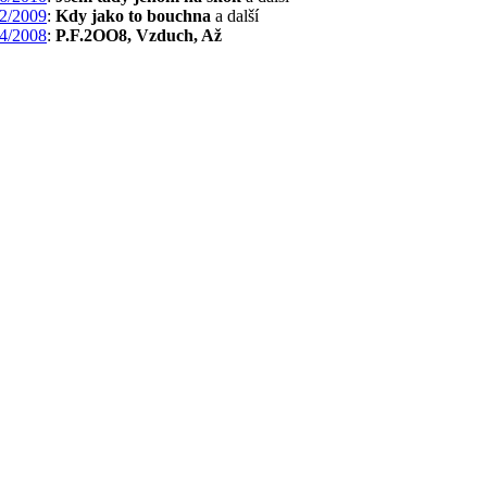
2/2009
:
Kdy jako to bouchna
a další
4/2008
:
P.F.2OO8, Vzduch, Až