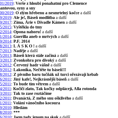
01/2019
:
Verše z hloubi ponahatmí pro Clemence
antovou, syny a sny
00/2019
:
O zlým hřebenu a nesmrtelný kočce
a další
9/2019
:
Ale je!, Báseň modlitba
a další
9/2017
:
Zima, Árie v Divadle Kámen
a další
5/2015
:
Vyštěkla do tmy
2/2014
:
Opona nahoru!
a další
1/2014
:
Guerilla aneb o mrtvých
a další
9/2014
:
P.F. 2014
8/2013
:
L Á S K O !
a další
7/2013
:
Naděje
a další
5/2013
:
Báseň která stále začíná
a další
3/2013
:
Zvonkohra pro divoký
a další
2/2012
:
Červený hadr vášně
a další
9/2012
:
Lakonika, Nečtěte tu báseň!!!
8/2012
:
Z pivního baru tučňák už turci ořezávají kebab
6/2011
:
Jiný kafe!, Nejkrásnější báseň
a další
5/2011
:
To bude tím větrem
a další
4/2011
:
Kočičí zlato, Tak kočky odplácejí, Alla rotonda
3/2011
:
Tak to zase roztáčíme
2/2011
:
Dvanáctá, Z mého snu ošklivého
a další
1/2011
:
Volání vánočního kocoura
9/2010
:
Hledám
8/2010
:
***
6/2010
:
Jsem tady jenom na skok
a další