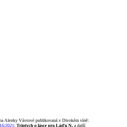
rba Alenky Vávrové publikovaná v Divokém víně:
16/2021
:
Triptych o lásce pro Láďu N.
a další