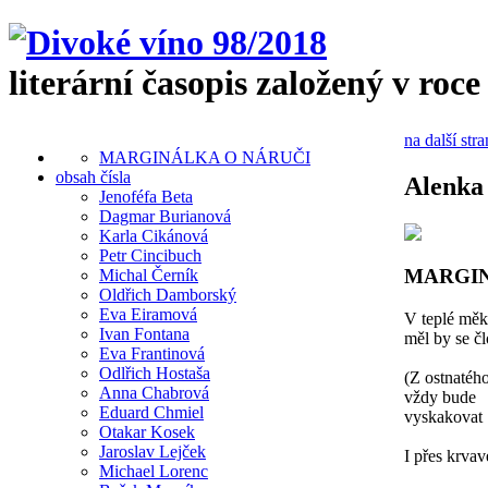
literární časopis založený v roce
na další str
MARGINÁLKA O NÁRUČI
obsah čísla
Alenka
Jenoféfa Beta
Dagmar Burianová
Karla Cikánová
Petr Cincibuch
MARGIN
Michal Černík
Oldřich Damborský
Eva Eiramová
V teplé měk
Ivan Fontana
měl by se č
Eva Frantinová
Odlřich Hostaša
(Z ostnatého
Anna Chabrová
vždy bude
Eduard Chmiel
vyskakovat
Otakar Kosek
Jaroslav Lejček
I přes krva
Michael Lorenc