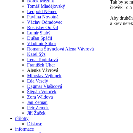
Bořek Mezník
Tak by se m
Tomáš Mladějovský
člověk c h 
Leopold Němec
Pavlína Novotná
Aby druhéh
Václav Odradovec
a krev netek
Rostislav Opršal
Lumír Slabý
Dušan Spáčil
Vladimír Stibor
Romana Štrynclová Alena Vávrová
Karel Sýs
Irena Topinková
František Uher
Alenka Vávrová
Miroslav Vejlupek
Eda Veselý
Dagmar Vlašicová
Štěpán Votoček
Zora Wildová
Jan Zeman
Petr Zemek
Jiří Žáček
přílohy
Diskuse
informace