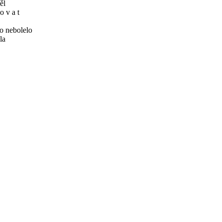
ěl
o v a t
o nebolelo
la