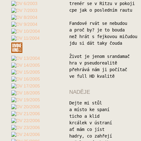
trenér se v Ritzu v pokoji
cpe jak o posledním rautu
Fandové rvát se nebudou
a proč by? je to bouda
než hrát s fejkovou mičudou
jdu si dát taky čouda
Život je jenom srandamač
hra v pseudorealitě
přehrává nám ji počítač
ve full HD kvalitě
NADĚJE
Dejte mi stůl
a místo ke spaní
ticho a klid
krcálek v ústraní
ať mám co jíst
hadry, co zahřejí