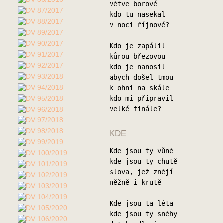
větve borové
kdo tu nasekal
v noci říjnové?
Kdo je zapálil
kůrou březovou
kdo je nanosil
abych došel tmou
k ohni na skále
kdo mi připravil
velké finále?
KDE
Kde jsou ty vůně
kde jsou ty chutě
slova, jež znějí
něžně i krutě
Kde jsou ta léta
kde jsou ty sněhy