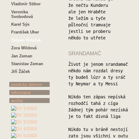
Vladimír Stibor
že nečtu Kunderu
ale jen Hraběte
Veronika
Svobodová
že ležím u tyče
Karel Sýs
půlnoční tramvaje
jestli se proberu
František Uher
někdo to utřete
Štěpán Votoček
Zora Wildová
SRANDAMAČ
Jan Zeman
Stanislav Zeman
Život je jenom srandamač
někdo nám rozdal dresy
Jiří Žáček
ty budeš lúzr a ty sráč
ty Neymar a ty Messi
poetický démon
informace
Nikdo ten zápas nepíská
archiv
rozhodčí tahá z cíga
žádnej tým pohár nezíská
je to fakt divná liga
Nikdo tu v bráně nestojí
zato jsou všichni v outu