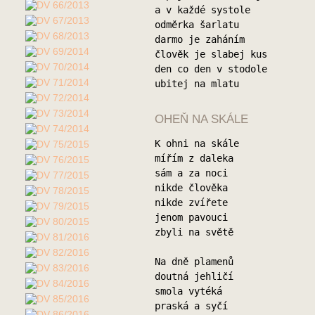
a v každé systole
odměrka šarlatu
darmo je zaháním
člověk je slabej kus
den co den v stodole
ubitej na mlatu
OHEŇ NA SKÁLE
K ohni na skále
mířím z daleka
sám a za noci
nikde člověka
nikde zvířete
jenom pavouci
zbyli na světě
Na dně plamenů
doutná jehličí
smola vytéká
praská a syčí