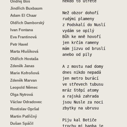
někdo to utřete
Ondřej Bos
Jindřich Buxbaum
Než obzor dohoří
Adam El Chaar
rudými plameny
Oldřich Damborský
z Podskalí do Nuslí
Ivan Fontana
vydám se opilý
Bůh ke mně hovoří
Eva Frantinová
jen krčím rameny
Petr Havel
mám jizvu od bruslí
Marta Hlušíková
anebo od pily
Oldřich Hostaša
Zdeněk Janas
A z mostu nad domy
dnes nikdo nepadá
Marie Kofroňová
jen metro burácí
Zdeněk Marvan
ve střevech tubusu
Leopold Němec
mráz štěpí atomy
Olga Nytrová
a rajská zahrada
Václav Odradovec
jsou Nusle za noci
zbytky na ubrusu
Rostislav Opršal
Martin Patřičný
Piju kal Botiče
Dušan Spáčil
trochu mi hanba je