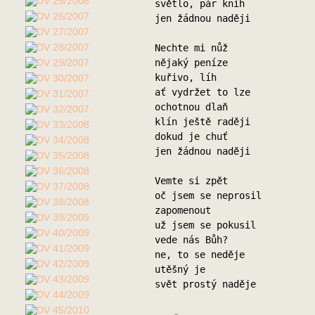
světlo, pár knih
jen žádnou naději
Nechte mi nůž
nějaký peníze
kuřivo, líh
ať vydržet to lze
ochotnou dlaň
klín ještě raději
dokud je chuť
jen žádnou naději
Vemte si zpět
oč jsem se neprosil
zapomenout
už jsem se pokusil
vede nás Bůh?
ne, to se neděje
utěšný je
svět prostý naděje