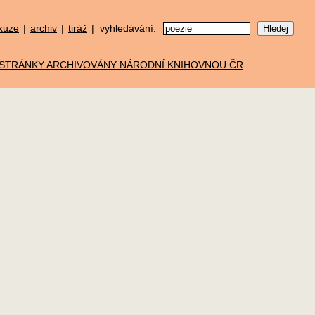
kuze
|
archiv
|
tiráž
| vyhledávání: