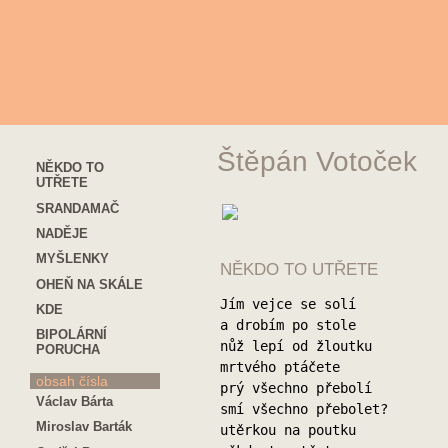
Štěpán Votoček
NĚKDO TO
UTŘETE
SRANDAMAČ
NADĚJE
MYŠLENKY
NĚKDO TO UTŘETE
OHEŇ NA SKÁLE
Jím vejce se solí
KDE
a drobím po stole
BIPOLÁRNÍ
nůž lepí od žloutku
PORUCHA
mrtvého ptáčete
obsah čísla
prý všechno přebolí
Václav Bárta
smí všechno přebolet?
Miroslav Barták
utěrkou na poutku