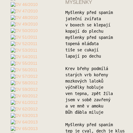
MYŠLENKY
Myšlenky před spaním
jateční zvířata
v boxech se klepají
kopají do plechu
myšlenky před spaním
topená mláďata
tiše se cukají
lapají po dechu
Krev břehy podmílá
starých vrb kořeny
mozkových laloků
výčnělky hobluje
ven tepna, zpět žíla
jsem v sobě zavřený
a ve mně v amoku
Bůh ďábla miluje
Myšlenky před spaním
tep je cval, dech je klus