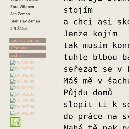
Zora Wildová
stojím
Jan Zeman
a chci asi sk
Stanislav Zeman
Jiří Žáček
Jenže kojím
poetický démon
tak musím kon
informace
tuhle blbou b
archiv
seřezat se v 
Máš mě v šach
Půjdu domů
slepit ti k s
do práce na s
Nahá tě pak p