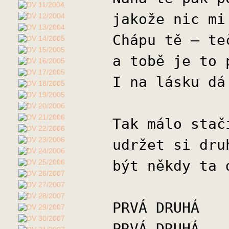
jakože nic mi
Chápu tě – te
a tobě je to 
I na lásku dá
Tak málo stač
udržet si dru
být někdy ta 
PRVÁ DRUHÁ
PRVÁ DRUHÁ