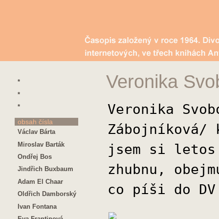
Veronika Sv
*
*
Veronika Svob
*
obsah čísla
Zábojníková/ 
Václav Bárta
Miroslav Barták
jsem si letos
Ondřej Bos
zhubnu, obejm
Jindřich Buxbaum
Adam El Chaar
co píši do DV
Oldřich Damborský
Ivan Fontana
Eva Frantinová