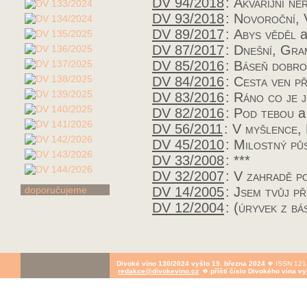
DV 94/2018
:
Akvarijní ne
DV 93/2018
:
Novoroční, 
DV 89/2017
:
Abys věděl
a
DV 87/2017
:
Dnešní, Gra
DV 85/2016
:
Báseň dobro
DV 84/2016
:
Cesta ven p
DV 83/2016
:
Ráno co je j
DV 82/2016
:
Pod tebou
a 
DV 56/2011
:
V myšlence, 
DV 45/2010
:
Milostný pů
DV 33/2008
:
***
DV 32/2007
:
V zahradě po
DV 14/2005
:
Jsem tvůj př
doporučujeme
DV 12/2004
:
(úryvek z bá
Divoké víno 130/2024 vyšlo 19. března 2024
❖ ISSN 1214
redakce@divokevino.cz
❖
příští číslo Divokého vína v