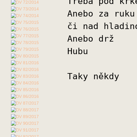
Třeba pod krk
Anebo za ruku
či nad hladin
Anebo drž
Hubu
Taky někdy