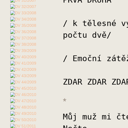
/ k tělesné v
počtu dvě/
/ Emoční zátě
ZDAR ZDAR ZDA
*
Můj muž mi čt