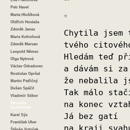
Petr Havel
*
Marta Hlušíková
Oldřich Hostaša
Zdeněk Janas
Chytila jsem 
Marie Kofroňová
tvého citovéh
Zdeněk Marvan
Leopold Němec
Hledám teď př
Olga Nytrová
a dávám si za
Václav Odradovec
Rostislav Opršal
že nebalila j
Martin Patřičný
Dušan Spáčil
Tak málo stač
Vladimír Stibor
na konec vzta
Veronika
Svobodová
Já bez gatí
Karel Sýs
František Uher
na kraji svah
Štěpán Votoček