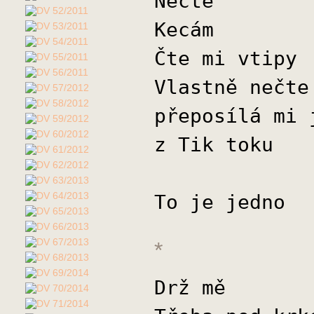
Nečte
Kecám
Čte mi vtipy
Vlastně nečte
přeposílá mi 
z Tik toku
To je jedno
*
Drž mě