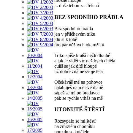
hrozně hloupě
... duše tebou zastřelená
BEZ SPODNÍHO PRÁDLA
Bez spodního prádla
jen v přiléhavém triku
jdu si k tobě
pro pár něžných okamžiků
Triko spíše kratší nežli dlouhé
a tak je vidět víc než bych chtěla
culíš se jak dítě hloupé
už dobře známe svoje těla
Očekáváš mě na pohovce
natahuješ na mě své dlaně
sápeš se mi po bradavce
pak se rychle vrháš na mě
UTONUTÉ ŠTĚSTÍ
Rozsypalo se mi štěstí
na zmrzlém chodníku
pomalu se kutálelo