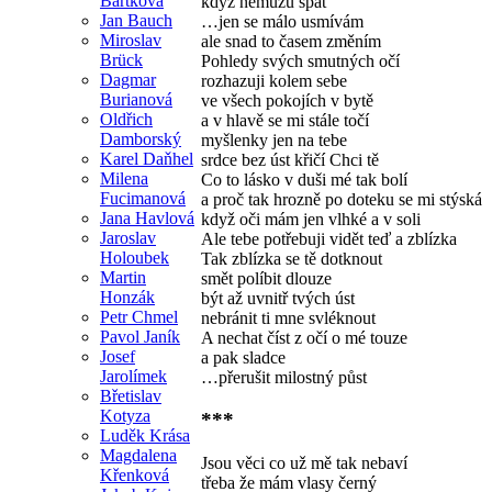
Bartková
když nemůžu spát
Jan Bauch
…jen se málo usmívám
Miroslav
ale snad to časem změním
Brück
Pohledy svých smutných očí
Dagmar
rozhazuji kolem sebe
Burianová
ve všech pokojích v bytě
Oldřich
a v hlavě se mi stále točí
Damborský
myšlenky jen na tebe
Karel Daňhel
srdce bez úst křičí Chci tě
Milena
Co to lásko v duši mé tak bolí
Fucimanová
a proč tak hrozně po doteku se mi stýská
Jana Havlová
když oči mám jen vlhké a v soli
Jaroslav
Ale tebe potřebuji vidět teď a zblízka
Holoubek
Tak zblízka se tě dotknout
Martin
smět políbit dlouze
Honzák
být až uvnitř tvých úst
Petr Chmel
nebránit ti mne svléknout
Pavol Janík
A nechat číst z očí o mé touze
Josef
a pak sladce
Jarolímek
…přerušit milostný půst
Břetislav
Kotyza
***
Luděk Krása
Magdalena
Jsou věci co už mě tak nebaví
Křenková
třeba že mám vlasy černý