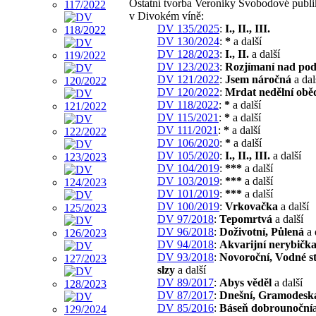
Ostatní tvorba Veroniky Svobodové publ
v Divokém víně:
DV 135/2025
:
I., II., III.
DV 130/2024
:
*
a další
DV 128/2023
:
I., II.
a další
DV 123/2023
:
Rozjímaní nad po
DV 121/2022
:
Jsem náročná
a dal
DV 120/2022
:
Mrdat nedělní obě
DV 118/2022
:
*
a další
DV 115/2021
:
*
a další
DV 111/2021
:
*
a další
DV 106/2020
:
*
a další
DV 105/2020
:
I., II., III.
a další
DV 104/2019
:
***
a další
DV 103/2019
:
***
a další
DV 101/2019
:
***
a další
DV 100/2019
:
Vrkovačka
a další
DV 97/2018
:
Tepomrtvá
a další
DV 96/2018
:
Doživotní, Půlená
a 
DV 94/2018
:
Akvarijní nerybičk
DV 93/2018
:
Novoroční, Vodné s
slzy
a další
DV 89/2017
:
Abys věděl
a další
DV 87/2017
:
Dnešní, Gramodesk
DV 85/2016
:
Báseň dobrounoční