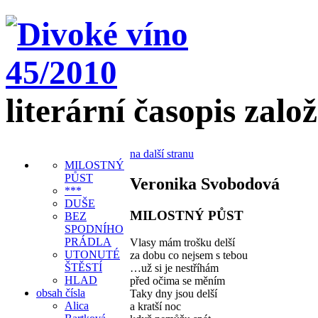
literární časopis zalo
na další stranu
MILOSTNÝ
PŮST
Veronika Svobodová
***
DUŠE
MILOSTNÝ PŮST
BEZ
SPODNÍHO
PRÁDLA
Vlasy mám trošku delší
UTONUTÉ
za dobu co nejsem s tebou
ŠTĚSTÍ
…už si je nestříhám
HLAD
před očima se měním
obsah čísla
Taky dny jsou delší
Alica
a kratší noc