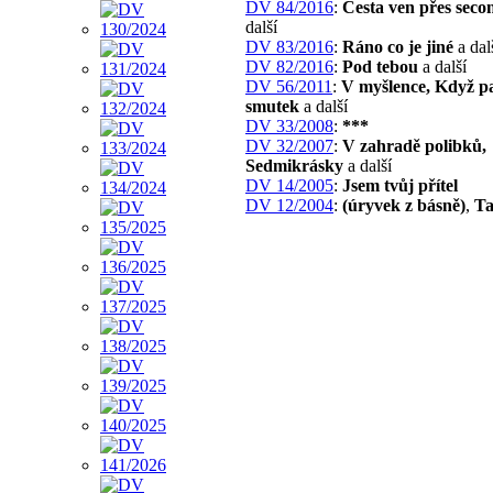
DV 84/2016
:
Cesta ven přes sec
další
DV 83/2016
:
Ráno co je jiné
a dal
DV 82/2016
:
Pod tebou
a další
DV 56/2011
:
V myšlence, Když p
smutek
a další
DV 33/2008
:
***
DV 32/2007
:
V zahradě polibků,
Sedmikrásky
a další
DV 14/2005
:
Jsem tvůj přítel
DV 12/2004
:
(úryvek z básně)
,
Ta