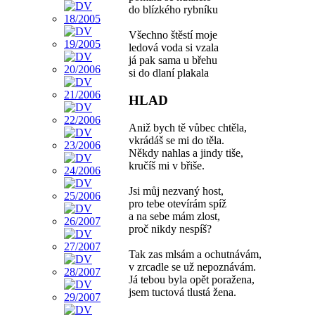
do blízkého rybníku
Všechno štěstí moje
ledová voda si vzala
já pak sama u břehu
si do dlaní plakala
HLAD
Aniž bych tě vůbec chtěla,
vkrádáš se mi do těla.
Někdy nahlas a jindy tiše,
kručíš mi v břiše.
Jsi můj nezvaný host,
pro tebe otevírám spíž
a na sebe mám zlost,
proč nikdy nespíš?
Tak zas mlsám a ochutnávám,
v zrcadle se už nepoznávám.
Já tebou byla opět poražena,
jsem tuctová tlustá žena.