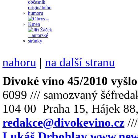
nahoru
|
na další stranu
Divoké víno 45/2010 vyšlo
6099 /// samozvaný šéfreda
104 00 Praha 15, Hájek 88,
redakce@divokevino.cz
//
Lukáš Drbohlav
www.newm