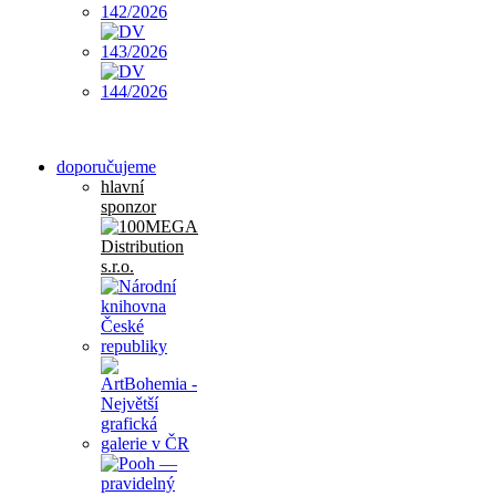
doporučujeme
hlavní
sponzor