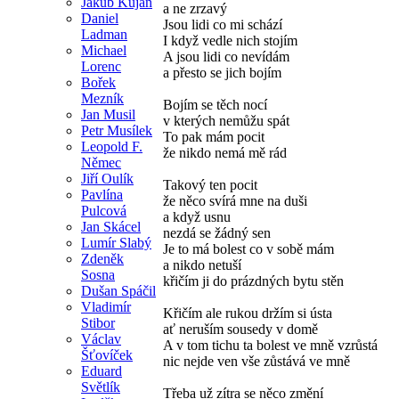
Jakub Kujan
a ne zrzavý
Daniel
Jsou lidi co mi schází
Ladman
I když vedle nich stojím
Michael
A jsou lidi co nevídám
Lorenc
a přesto se jich bojím
Bořek
Mezník
Bojím se těch nocí
Jan Musil
v kterých nemůžu spát
Petr Musílek
To pak mám pocit
Leopold F.
že nikdo nemá mě rád
Němec
Jiří Oulík
Takový ten pocit
Pavlína
že něco svírá mne na duši
Pulcová
a když usnu
Jan Skácel
nezdá se žádný sen
Lumír Slabý
Je to má bolest co v sobě mám
Zdeněk
a nikdo netuší
Sosna
křičím ji do prázdných bytu stěn
Dušan Spáčil
Vladimír
Křičím ale rukou držím si ústa
Stibor
ať neruším sousedy v domě
Václav
A v tom tichu ta bolest ve mně vzrůstá
Šťovíček
nic nejde ven vše zůstává ve mně
Eduard
Světlík
Třeba už zítra se něco změní