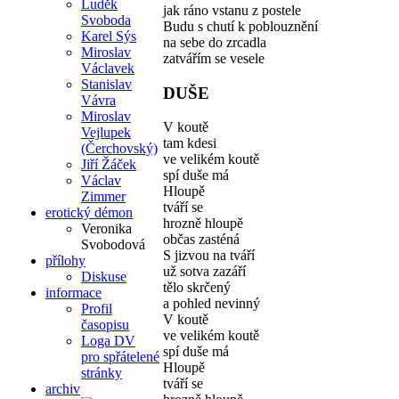
Luděk
jak ráno vstanu z postele
Svoboda
Budu s chutí k poblouznění
Karel Sýs
na sebe do zrcadla
Miroslav
zatvářím se vesele
Václavek
Stanislav
DUŠE
Vávra
Miroslav
V koutě
Vejlupek
tam kdesi
(Čerchovský)
ve velikém koutě
Jiří Žáček
spí duše má
Václav
Hloupě
Zimmer
tváří se
erotický démon
hrozně hloupě
Veronika
občas zasténá
Svobodová
S jizvou na tváří
přílohy
už sotva zazáří
Diskuse
tělo skrčený
informace
a pohled nevinný
Profil
V koutě
časopisu
ve velikém koutě
Loga DV
spí duše má
pro spřátelené
Hloupě
stránky
tváří se
archiv