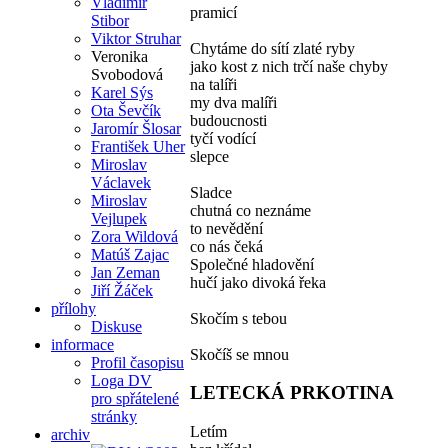
Vladimír
pramicí
Stibor
Viktor Struhar
Chytáme do sítí zlaté ryby
Veronika
jako kost z nich trčí naše chyby
Svobodová
na talíři
Karel Sýs
my dva malíři
Ota Ševčík
budoucnosti
Jaromír Šlosar
tyčí vodící
František Uher
slepce
Miroslav
Václavek
Sladce
Miroslav
chutná co neznáme
Vejlupek
to nevědění
Zora Wildová
co nás čeká
Matúš Zajac
Společné hladovění
Jan Zeman
hučí jako divoká řeka
Jiří Žáček
přílohy
Skočím s tebou
Diskuse
informace
Skočíš se mnou
Profil časopisu
Loga DV
LETECKÁ PRKOTINA
pro spřátelené
stránky
Letím
archiv