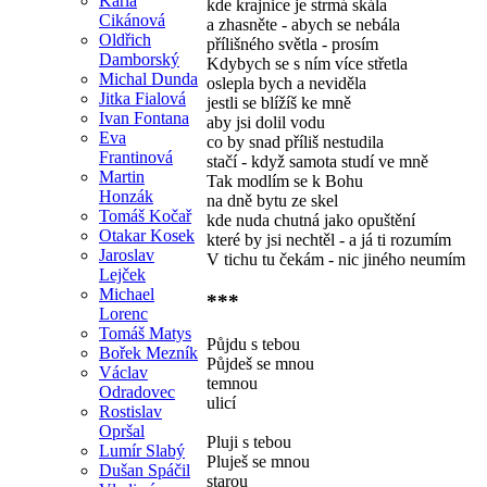
Karla
kde krajnice je strmá skála
Cikánová
a zhasněte - abych se nebála
Oldřich
přílišného světla - prosím
Damborský
Kdybych se s ním více střetla
Michal Dunda
oslepla bych a neviděla
Jitka Fialová
jestli se blížíš ke mně
Ivan Fontana
aby jsi dolil vodu
Eva
co by snad příliš nestudila
Frantinová
stačí - když samota studí ve mně
Martin
Tak modlím se k Bohu
Honzák
na dně bytu ze skel
Tomáš Kočař
kde nuda chutná jako opuštění
Otakar Kosek
které by jsi nechtěl - a já ti rozumím
Jaroslav
V tichu tu čekám - nic jiného neumím
Lejček
Michael
***
Lorenc
Tomáš Matys
Půjdu s tebou
Bořek Mezník
Půjdeš se mnou
Václav
temnou
Odradovec
ulicí
Rostislav
Opršal
Pluji s tebou
Lumír Slabý
Pluješ se mnou
Dušan Spáčil
starou