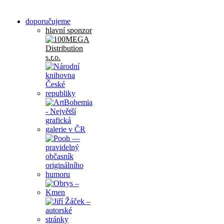
doporučujeme
hlavní sponzor