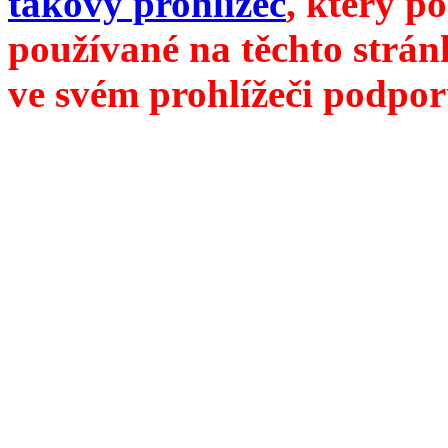
takový prohlížeč
, který p
používané na těchto strán
ve svém prohlížeči podpor