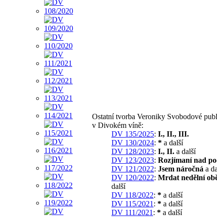
Ostatní tvorba Veroniky Svobodové pub
v Divokém víně:
DV 135/2025
:
I., II., III.
DV 130/2024
:
*
a další
DV 128/2023
:
I., II.
a další
DV 123/2023
:
Rozjímaní nad p
DV 121/2022
:
Jsem náročná
a da
DV 120/2022
:
Mrdat nedělní ob
další
DV 118/2022
:
*
a další
DV 115/2021
:
*
a další
DV 111/2021
:
*
a další