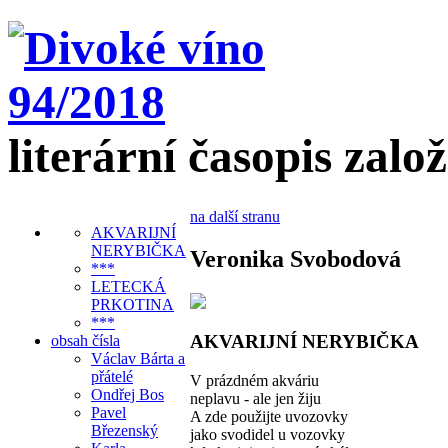
literární časopis zalo
na další stranu
AKVARIJNÍ
NERYBIČKA
Veronika Svobodová
***
LETECKÁ
PRKOTINA
***
AKVARIJNÍ NERYBIČKA
obsah čísla
Václav Bárta a
přátelé
V prázdném akváriu
Ondřej Bos
neplavu - ale jen žiju
Pavel
A zde použijte uvozovky
Březenský
jako svodidel u vozovky