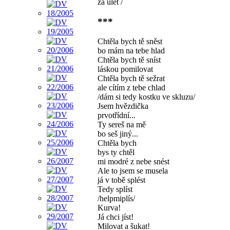
za úlet /
***
Chtěla bych tě sněst
bo mám na tebe hlad
Chtěla bych tě sníst
láskou pomilovat
Chtěla bych tě sežrat
ale cítím z tebe chlad
/dám si tedy kostku ve skluzu/
Jsem hvězdička
prvotřídní...
Ty sereš na mě
bo seš jiný...
Chtěla bych
bys ty chtěl
mi modré z nebe snést
Ale to jsem se musela
já v tobě splést
Tedy splíst
/helpmiplís/
Kurva!
Já chci jíst!
Milovat a šukat!