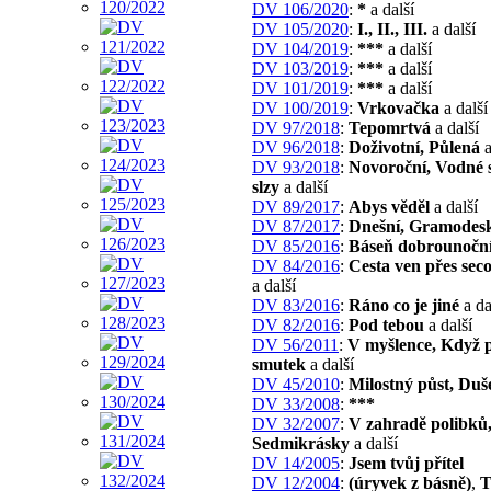
DV 106/2020
:
*
a další
DV 105/2020
:
I., II., III.
a další
DV 104/2019
:
***
a další
DV 103/2019
:
***
a další
DV 101/2019
:
***
a další
DV 100/2019
:
Vrkovačka
a další
DV 97/2018
:
Tepomrtvá
a další
DV 96/2018
:
Doživotní, Půlená
a
DV 93/2018
:
Novoroční, Vodné 
slzy
a další
DV 89/2017
:
Abys věděl
a další
DV 87/2017
:
Dnešní, Gramodes
DV 85/2016
:
Báseň dobrounočn
DV 84/2016
:
Cesta ven přes se
a další
DV 83/2016
:
Ráno co je jiné
a da
DV 82/2016
:
Pod tebou
a další
DV 56/2011
:
V myšlence, Když 
smutek
a další
DV 45/2010
:
Milostný půst, Duš
DV 33/2008
:
***
DV 32/2007
:
V zahradě polibků
Sedmikrásky
a další
DV 14/2005
:
Jsem tvůj přítel
DV 12/2004
:
(úryvek z básně)
,
T