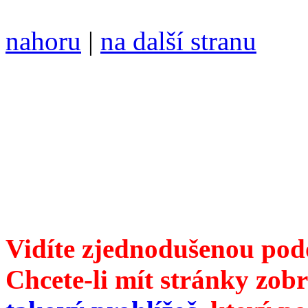
nahoru
|
na další stranu
Divoké víno 94/2018 vyšlo
6099 /// samozvaný šéfreda
104 00 Praha 10, Hájek 88,
redakce@divokevino.cz
//
///
příští číslo Divokého v
Vidíte zjednodušenou pod
Chcete-li mít stránky zobr