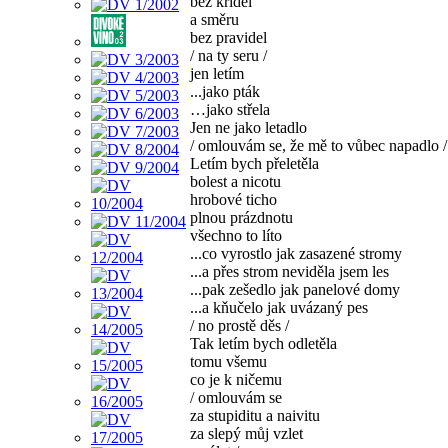
bez křídel
a směru
bez pravidel
/ na ty seru /
jen letím
...jako pták
…jako střela
Jen ne jako letadlo
/ omlouvám se, že mě to vůbec napadlo /
Letím bych přeletěla
bolest a nicotu
hrobové ticho
plnou prázdnotu
všechno to líto
...co vyrostlo jak zasazené stromy
...a přes strom neviděla jsem les
...pak zešedlo jak panelové domy
...a kňučelo jak uvázaný pes
/ no prostě děs /
Tak letím bych odletěla
tomu všemu
co je k ničemu
/ omlouvám se
za stupiditu a naivitu
za slepý můj vzlet