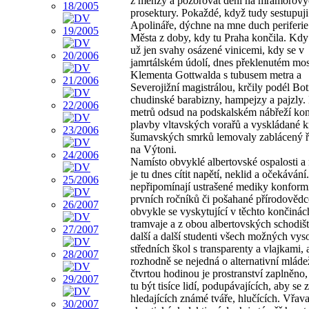
z menzy a pozorovat dění na mramorový
prosektury. Pokaždé, když tudy sestupuji
Apolináře, dýchne na mne duch periferi
Města z doby, kdy tu Praha končila. Kdy
už jen svahy osázené vinicemi, kdy se v
jamrtálském údolí, dnes překlenutém mo
Klementa Gottwalda s tubusem metra a
Severojižní magistrálou, krčily podél Bot
chudinské barabizny, hampejzy a pajzly.
metrů odsud na podskalském nábřeží kon
plavby vltavských vorařů a vyskládané 
šumavských smrků lemovaly zablácený ř
na Výtoni.
Namísto obvyklé albertovské ospalosti a 
je tu dnes cítit napětí, neklid a očekávání
nepřipomínají ustrašené mediky konformi
prvních ročníků či pošahané přírodovědc
obvykle se vyskytující v těchto končiná
tramvaje a z obou albertovských schodiš
další a další studenti všech možných vys
středních škol s transparenty a vlajkami, 
rozhodně se nejedná o alternativní mláde
čtvrtou hodinou je prostranství zaplněno, 
tu být tisíce lidí, podupávajících, aby se z
hledajících známé tváře, hlučících. Vřava