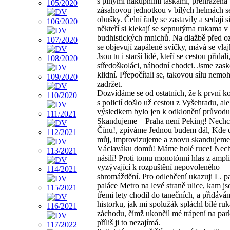
s plnými nákupními taškami, přehrazena
zásahovou jednotkou v bílých helmách se 
obušky. Čelní řady se zastavily a sedají s
někteří si klekají se sepnutýma rukama v
budhistických mnichů. Na dlažbě před o
se objevují zapálené svíčky, mává se vla
Jsou tu i starší lidé, kteří se cestou přidali
středoškoláci, náhodní chodci. Jsme zask
klidní. Přepočítali se, takovou sílu nemo
zadržet.
Dozvídáme se od ostatních, že k první ko
s policií došlo už cestou z Vyšehradu, ale
výsledkem bylo jen k odklonění průvodu
Skandujeme – Praha není Peking! Nech
Čínu!, zpíváme Jednou budem dál, Kde
můj, improvizujeme a znovu skandujeme
Václaváku domů! Máme holé ruce! Nec
násilí! Proti tomu monotónní hlas z ampl
vyzývající k rozpuštění nepovoleného
shromáždění. Pro odlehčení ukazuji L. p
paláce Metro na levé straně ulice, kam j
třemi lety chodil do tanečních, a přidává
historku, jak mi spolužák spláchl bílé ru
záchodu, čímž ukončil mé trápení na park
příliš ji to nezajímá.