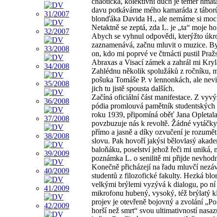
chaotická, kolektivní duch je téměř hmat
davu potkáváme mého kamaráda z tábor
blonďáka Davida H., ale nemáme si moc c
Netaktně se zeptá, zda L. je „ta“ moje ho
Abych se vyhnul odpovědi, kterýžto úkr
zaznamenává, začnu mluvit o muzice. Byl
on, kdo mi poprvé ve čtrnácti pustil Praž
Abraxas a Visací zámek a zahrál mi Kryl
Zahlédnu několik spolužáků z ročníku,
pošuka Tomáše P. v lennonkách, ale nevi
jich tu jistě spousta dalších.
Začíná oficiální část manifestace. Z vyv
pódia promlouvá pamětník studentských 
roku 1939, připomíná oběť Jana Opletala
povzbuzuje nás k revoltě. Žádné vytáčky
přímo a jasně a díky ozvučení je rozum
slovu. Pak hovoří jakýsi bělovlasý akad
baloňáku, poselství jehož řeči mi uniká,
poznámka L. o senilitě mi přijde nevhod
Konečně přicházejí na řadu mluvčí nezáv
studentů z filozofické fakulty. Hezká bl
velkými brýlemi vyzývá k dialogu, po ní
mikrofonu hubený, vysoký, též brýlatý k
projev je otevřeně bojovný a zvolání „Po
horší než smrt“ svou ultimativností nasa