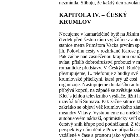
nezmínila. Slibuju, že každý den zavolá
KAPITOLA IV. – ČESKÝ
KRUMLOV
Nocujeme v kamarádčině bytě na Jižním 
čtvrtek před šestou ráno vyjíždíme z aut
stanice metra Primátora Vacka prvním s
jih. Polovinu cesty v rozhrkané Karose 
Pak začne nad zasněženou krajinou oran
svítat, příslib dobrodružství probouzí v 
romantické představy. V Českých Buděj
přestupujeme, L. telefonuje z budky své
krumlovské přítelkyni, která prý už cosi
organizuje. Nastupujeme do dalšího auto
přibývá kopců, na západě se zvětšuje za
Kleť s jehlou televizního vysílače, jižní 
uzavírá bílá Šumava. Pak začne silnice kl
zakrátko se objeví věž krumlovského z
meandry Vltavy. Vystupujeme na omšel
autobusovém nádraží, optimisticky svítí 
čerstvý sníh křupe pod podrážkami. Z té
perspektivy nám dění v Praze připadá asi
vzdálené v čase a prostoru jako výstřel z