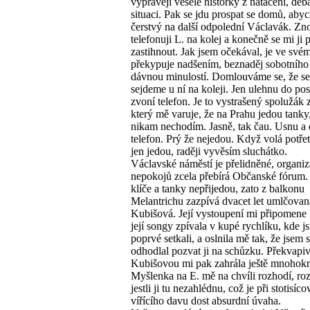
vyprávějí veselé historky z natáčení, de
situaci. Pak se jdu prospat se domů, abyc
čerstvý na další odpolední Václavák. Zn
telefonuji L. na kolej a konečně se mi ji 
zastihnout. Jak jsem očekával, je ve svém
překypuje nadšením, beznaděj sobotního 
dávnou minulostí. Domlouváme se, že se
sejdeme u ní na koleji. Jen ulehnu do pos
zvoní telefon. Je to vystrašený spolužák 
který mě varuje, že na Prahu jedou tanky,
nikam nechodím. Jasně, tak čau. Usnu a 
telefon. Prý že nejedou. Když volá potřetí
jen jedou, raději vyvěsím sluchátko.
Václavské náměstí je přelidněné, organiz
nepokojů zcela přebírá Občanské fórum.
klíče a tanky nepřijedou, zato z balkonu
Melantrichu zazpívá dvacet let umlčova
Kubišová. Její vystoupení mi připomene 
její songy zpívala v kupé rychlíku, kde j
poprvé setkali, a oslnila mě tak, že jsem 
odhodlal pozvat ji na schůzku. Překvapiv
Kubišovou mi pak zahrála ještě mnohokr
Myšlenka na E. mě na chvíli rozhodí, roz
jestli ji tu nezahlédnu, což je při stotisíco
vířícího davu dost absurdní úvaha.