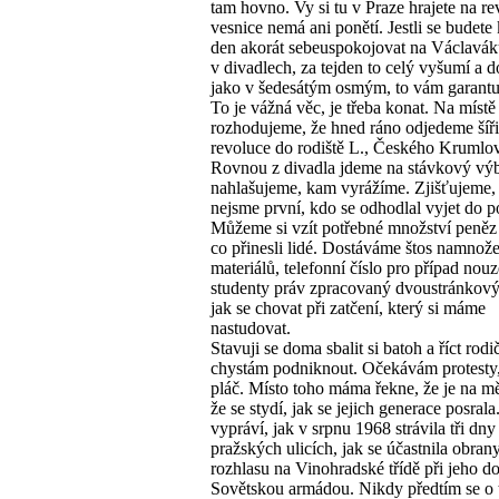
tam hovno. Vy si tu v Praze hrajete na rev
vesnice nemá ani ponětí. Jestli se budete
den akorát sebeuspokojovat na Václaváku
v divadlech, za tejden to celý vyšumí a 
jako v šedesátým osmým, to vám garantu
To je vážná věc, je třeba konat. Na místě
rozhodujeme, že hned ráno odjedeme šířit
revoluce do rodiště L., Českého Krumlo
Rovnou z divadla jdeme na stávkový výb
nahlašujeme, kam vyrážíme. Zjišťujeme,
nejsme první, kdo se odhodlal vyjet do p
Můžeme si vzít potřebné množství peněz 
co přinesli lidé. Dostáváme štos namnož
materiálů, telefonní číslo pro případ nouz
studenty práv zpracovaný dvoustránkov
jak se chovat při zatčení, který si máme
nastudovat.
Stavuji se doma sbalit si batoh a říct rod
chystám podniknout. Očekávám protesty,
pláč. Místo toho máma řekne, že je na m
že se stydí, jak se jejich generace posrala
vypráví, jak v srpnu 1968 strávila tři dny
pražských ulicích, jak se účastnila obra
rozhlasu na Vinohradské třídě při jeho d
Sovětskou armádou. Nikdy předtím se o