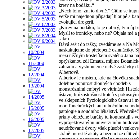
krrev na bodáku.“
„Nech toho, zní to divně.“ Cítím se trap
verše mi najednou připadají hloupé a ban
evokující drogerii.
„Krrev na bodáku, to je dobrrý, ty můj b
Myslí to ironicky, nebo ne? Objala mě a p
sakra.
Dává sešit do tašky, zvedáme se a Na M
naskakujeme do přetopené osmnáctky. S
mezi něžným kostelíkem svatého Jana na
oprýskanou zdí Emauz, míjíme Botanick
zahradu a vystupujeme o dvě zastávky dá
Albertově.
Albertov je místem, kde na člověka snad
dolehne ponurost dlouhých chodeb s
monstrózními embryi ve vitrínách Histol
ústavu, hrůzostrašnost kotců s pokusným
ve sklepeních Fyziologického ústavu i 
mori funebráckých aut u bočního vchod
patologie a soudního lékařství. Předváleč
prkny obložené baráky tu kontrastují s v
vyprojektovanými univerzitními budovami
neudržované dvory však působí venkovs
stráně porostlé akáty a bezem lze cítit v