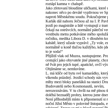
roztápí kamna v chalupě.
Jako zfetovaní bloudíme uličkami, které 
nakonec něco po deváté vyplivnou ve Sp
naproti Městskému soudu. Pokračujeme 
Karlák dál nahoru Ječnou až na I. P. Pav
jezdí po magistrále a lidé vystupují z tram
čekají na ostrůvcích, normální páteční ve
vestibulu metra potkáváme mého spolužá
ročníku, medika Libora D. v dlouhém k
kabátě, který užasle vypráví: „Ty vole, e
normálně u koně tlučou každýho, kdo jd
to je soda!“
Přijíždí vlak od Muzea, nastupujeme. Pro
cestující jako obyvatele jiné planety, chc
ně řvát pro jejich tupé, apatické, ovčí výr
Objímáme se, nemluvíme.
L. má klíče od bytu své kamarádky, který
víkendu prázdný. Jezdící schody nás vy
mlhy mezi bloky paneláků na stanici Dr
Budovatelů nebo Kosmonautů, nevím,
nerozeznávám. V tu chvíli na mě plnou t
doléhá beznaděj prohry, kterou jsme dnes 
Není příhodnější místo k připomenutí si r
noční Jižní Město v polovině listopadu, 
odcizení. Znovu se mi v hlavě rozezní P