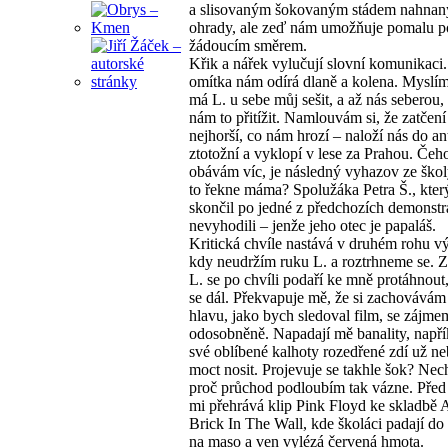
a slisovaným šokovaným stádem nahna
ohrady, ale zeď nám umožňuje pomalu p
žádoucím směrem.
Křik a nářek vylučují slovní komunikaci
omítka nám odírá dlaně a kolena. Myslím
má L. u sebe můj sešit, a až nás seberou
nám to přitížit. Namlouvám si, že zatčení 
nejhorší, co nám hrozí – naloží nás do an
ztotožní a vyklopí v lese za Prahou. Čeh
obávám víc, je následný vyhazov ze škol
to řekne máma? Spolužáka Petra Š., kter
skončil po jedné z předchozích demonstr
nevyhodili – jenže jeho otec je papaláš.
Kritická chvíle nastává v druhém rohu v
kdy neudržím ruku L. a roztrhneme se. Z
L. se po chvíli podaří ke mně protáhnou
se dál. Překvapuje mě, že si zachovává
hlavu, jako bych sledoval film, se zájmem
odosobněně. Napadají mě banality, napří
své oblíbené kalhoty rozedřené zdí už n
moct nosit. Projevuje se takhle šok? Nec
proč průchod podloubím tak vázne. Před
mi přehrává klip Pink Floyd ke skladbě 
Brick In The Wall, kde školáci padají d
na maso a ven vylézá červená hmota.