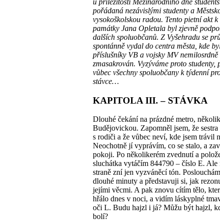
u příležitosti Mezinárodního dne students
pořádaná nezávislými studenty a Městsk
vysokoškolskou radou. Tento pietní akt k
památky Jana Opletala byl zjevně podp
dalších spoluobčanů. Z Vyšehradu se pr
spontánně vydal do centra města, kde by
příslušníky VB a vojsky MV nemilosrdně
zmasakrován. Vyzýváme proto studenty,
vůbec všechny spoluobčany k týdenní pro
stávce…
KAPITOLA III. – STÁVKA
Dlouhé čekání na prázdné metro, několik
Budějovickou. Zapomněl jsem, že sestra 
s rodiči a že vůbec neví, kde jsem trávil 
Neochotně jí vyprávím, co se stalo, a zav
pokoji. Po několikerém zvednutí a polož
sluchátka vytáčím 844790 – číslo E. Ale
straně zní jen vyzváněcí tón. Poslouchá
dlouhé minuty a představuji si, jak rezon
jejími věcmi. A pak znovu cítím tělo, kte
hřálo dnes v noci, a vidím láskyplné tm
oči L. Budu hajzl i já? Můžu být hajzl, k
bolí?