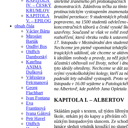
KAPITOLA
smrtelně zraněného při protiokupačních
IV. – ČESKÝ
demonstracích. Zdánlivou tečku za tímto
KRUMLOV
protinacistickým vystoupením znamenala
KAPITOLA
brutální perzekuce: 9 studentských před
V. – EPILOG
popraveno, na 1500 studentů odvlečeno
obsah čísla
koncentračních táborů a české vysoké šk
Václav Bárta
uzavřeny. Současně se však ve světě zved
Miroslav
rozhořčení, která vbrzku vedla k ustaven
Barták
17. listopadu v Mezinárodní den studenst
Ondřej Bos
Nechceme jen pietně vzpomínat tehdejší
Oldřich
tragických událostí, ale chceme se aktivn
Damborský
k ideálům svobody a pravdy, za něž jejic
Kateřina
účastníci obětovali své životy, neboť i dn
ANIMA
tyto ideály ohroženy. Nechceme se dát z
Dušková
svými vysokoškolskými kolegy, kteří za n
Vítězslava
padesáti lety odvážně vystoupili. Proto s
Felcmanová
listopadu v 16.00 sejdeme u Patologické
Georg
na Albertově, kde pohřeb Jana Opletala 
Flachbart
Ivan Fontana
KAPITOLA I. – ALBERTOV
Eva
Frantinová
Skládám papír s textem, už týden šířený
Ivana Gálová
škole, strkám jej do kapsy a přivírám oči
Petr Havel
nízkým listopadovým sluncem. Ze schod
Oldřich
Ignáce sleduji vrtulník kroužící po slun