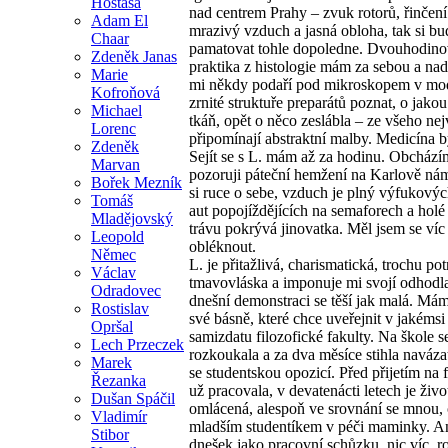
Hostaša
nad centrem Prahy – zvuk rotorů, řinčení
Adam El
mrazivý vzduch a jasná obloha, tak si b
Chaar
pamatovat tohle dopoledne. Dvouhodino
Zdeněk Janas
praktika z histologie mám za sebou a nad
Marie
mi někdy podaří pod mikroskopem v mod
Kofroňová
zrnité struktuře preparátů poznat, o jakou
Michael
tkáň, opět o něco zeslábla – ze všeho nej
Lorenc
připomínají abstraktní malby. Medicína b
Zdeněk
Sejít se s L. mám až za hodinu. Obchází
Marvan
pozoruji páteční hemžení na Karlově námě
Bořek Mezník
si ruce o sebe, vzduch je plný výfukovýc
Tomáš
aut popojíždějících na semaforech a holé 
Mladějovský
trávu pokrývá jinovatka. Měl jsem se víc
Leopold
obléknout.
Němec
L. je přitažlivá, charismatická, trochu pot
Václav
tmavovláska a imponuje mi svojí odhodl
Odradovec
dnešní demonstraci se těší jak malá. Mám
Rostislav
své básně, které chce uveřejnit v jakémsi
Opršal
samizdatu filozofické fakulty. Na škole s
Lech Przeczek
rozkoukala a za dva měsíce stihla naváza
Marek
se studentskou opozicí. Před přijetím na f
Řezanka
už pracovala, v devatenácti letech je živ
Dušan Spáčil
omlácená, alespoň ve srovnání se mnou, 
Vladimír
mladším studentíkem v péči maminky. A
Stibor
dnešek jako pracovní schůzku, nic víc, r