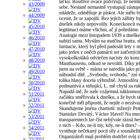
laťku. Bouřlivé ovace potvrzují, že neml
sebe. Neslaně nemastně vystupují zástup
mládeže, odměňuje je pískot. Ale mělo b
ocenit, že se zapojili. Bez jejich záštity 
dnešek nikdy nepovolily. Koneckonců s
legitimaci máme všichni, ač jí pohrdáme.
Analogie mezi listopadem 1939 a dnešk
nabízí sama. Myslím na matčina bratra, s
farmacie, který byl před padesáti lety v
jako jeden z oněch patnácti set zatčených
vysokoškoláků odvlečen nacisty do konc
Mauthausenu, odkud se nevrátil. Díky je
jsem na světě – máma se narodila jako p
náhradní dítě. „Svobodu, svobodu,“ zní 
tolika hlasy docela výhružně. Atmosféra 
podmanivá a strhující, L. mě chytá za ru
Napadá mě, že naše vzájemná náklonnos
začátku směřovala k dnešku, a že bych si
konečně měl připustit, že nejde o nezávazn
Skandujeme jména chartistů: inženýr Pet
Stanislav Devátý, Václav Havel! Na mn
transparentech lze číst nebývale rázná he
z nich – Kdo, ne-li my, kdy, ne-li dnes? 
vystihuje nečekaný pocit síly a sounáležit
Organizátoři mají problém dodržet svůj 