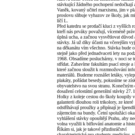
stávkující žádného pochopení nedočkají 
Vaněk, kovaný učitel marxismu, jim v 
proslovu slibuje vyhazov ze školy, jak m
líčí L.
Před katedru se protlačí kluci z vyšších r
kteří nás prváky považují, víceméně prá
úplná ucha, a začnou vysvětlovat důvod
stávky. Já už díky účasti na včerejším v
na děkanátu vím všechno. Stávka bude o
stejně jako před jednadvaceti lety na po
1968. Obsadíme posluchárny, v noci se 
střídat. Zabavíme fakultám psací stroje a
které začnou sloužit k rozmnožování in
materiálů. Budeme roznášet letáky, vyle
plakáty, pořádat besedy, pokusíme se zís
obyvatelstvo na svou stranu. Konečným 
dosažení celostátní generální stávky 27. l
Holky z koleje cestou do školy koupily v 
galanterii dlouhou roli trikolory, ze které
odstříhávají proužky a připínají je špend
zájemcům na bundy. Četní spolužáci oka
vyhlášení stávky opouštějí Prahu, aby n
volna využili k biflování anatomie a histo
Říkám si, jak je takové přizdisráčství
charakteristické pro studenty medicíny, u