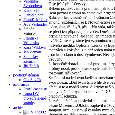
Veronika
E. je ještě příliš čerstvý.
Svobodová
Během poflakování a přemítání, jak to s 
Karel Sýs
jsem poznal v srpnu na chmelové brigád
Daniel Šperl
Rakovnicku, vlastně mám, si všímám žlu
František Uher
antonů, sjíždějících se k Novoměstské ra
Ada Verlander
jeden, dva, tři, čtyři, pět… No vida, takže
Štěpán
se přeci jen připravují na večer. Dnešní a
Votoček
oficiálně povolená, ale snad jen imbecil
Františka
uvěřit, že se chystáme jen vzpomínat na p
Vrbenská
mrtvého medika Opletala. Letáky vylepe
Zora Wildová
menzách a kolejích, z nichž jeden mám v
Jan Zeman
jsou koneckonců dost výmluvné. Něco j
Stanislav
vzduchu.
Zeman
L. konečně dorazí, studená pusa, malé z
Jiří Žáček
drobný nosík pršák, krásné sytě hnědé oč
roztomilé ráčkování.
poetický démon
Sedáme si na ledovou lavičku, otevírám s
Ota Ševčík
svou poezií: „Dal bych tam tyhle dvě bás
informace
přečti si to a uvidíš sama. A kdyby to šlo,
Profil časopisu
anonymně, rád bych dostudoval.“ Držím 
Loga DV
pracovní schůzka.
pro spřátelené
L. začne předčítat poslední sloku mé neja
stránky
básně Muzeum: „Oblohu zaplavil rrůžov
archiv
šampon, krrajinu lemují kaskády mrraků,
sluneční, nasáklý tampon, dává nám zna