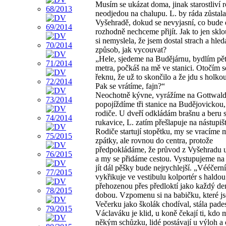
Musím se ukázat doma, jinak starostliví 
neodjedou na chalupu. L. by ráda zůstala
Vyšehradě, dokud se nevyjasní, co bude 
rozhodně nechceme přijít. Jak to jen sklo
si nemyslela, že jsem dostal strach a hle
způsob, jak vycouvat?
„Hele, sjedeme na Budějárnu, bydlím pě
metra, počkáš na mě ve stanici. Otočím 
řeknu, že už to skončilo a že jdu s holko
Pak se vrátíme, fajn?“
Neochotně kývne, vyrážíme na Gottwal
popojíždíme tři stanice na Budějovickou,
rodiče. U dveří odkládám brašnu a beru s
rukavice, L. zatím přešlapuje na nástupišt
Rodiče startují stopětku, my se vracíme
zpátky, ale rovnou do centra, protože
předpokládáme, že průvod z Vyšehradu u
a my se přidáme cestou. Vystupujeme n
jít dál pěšky bude nejrychlejší. „Vééčern
vykřikuje ve vestibulu kolportér s haldo
přehozenou přes předloktí jako každý de
dobou. Vzpomenu si na babičku, které j
Večerku jako školák chodíval, stála pade
Václaváku je klid, u koně čekají ti, kdo m
někým schůzku, lidé postávají u výloh a