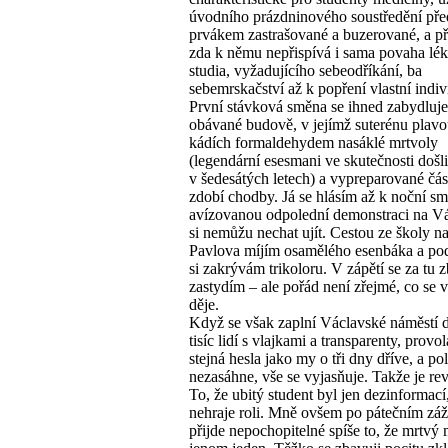
úvodního prázdninového soustředění pře
prvákem zastrašované a buzerované, a p
zda k němu nepřispívá i sama povaha lé
studia, vyžadujícího sebeodříkání, ba
sebemrskačství až k popření vlastní indivi
První stávková směna se ihned zabydluje
obávané budově, v jejímž suterénu plavo
kádích formaldehydem nasáklé mrtvoly
(legendární esesmani ve skutečnosti došl
v šedesátých letech) a vypreparované část
zdobí chodby. Já se hlásím až k noční s
avízovanou odpolední demonstraci na V
si nemůžu nechat ujít. Cestou ze školy na 
Pavlova míjím osamělého esenbáka a p
si zakrývám trikoloru. V zápětí se za tu 
zastydím – ale pořád není zřejmé, co se v
děje.
Když se však zaplní Václavské náměstí 
tisíc lidí s vlajkami a transparenty, provo
stejná hesla jako my o tři dny dříve, a pol
nezasáhne, vše se vyjasňuje. Takže je re
To, že ubitý student byl jen dezinformací
nehraje roli. Mně ovšem po pátečním záž
přijde nepochopitelné spíše to, že mrtvý 