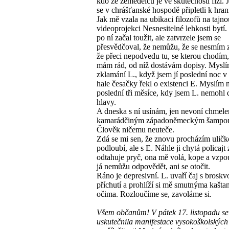
kdo ze zemědělců je ve skutečnosti fízl. 
se v chrášťanské hospodě připletli k hran
Jak mě vzala na ubikaci filozofů na tajno
videoprojekci Nesnesitelné lehkosti bytí.
po ní začal toužit, ale zatvrzele jsem se
přesvědčoval, že nemůžu, že se nesmím 
že přeci nepodvedu tu, se kterou chodím,
mám rád, od níž dostávám dopisy. Myslí
zklamání L., když jsem jí poslední noc v
hale česačky řekl o existenci E. Myslím 
poslední tři měsíce, kdy jsem L. nemohl d
hlavy.
A dneska s ní usínám, jen nevoní chmele
kamarádčiným západoněmeckým šampo
Člověk ničemu neuteče.
Zdá se mi sen, že znovu procházím uličk
podloubí, ale s E. Náhle ji chytá policajt 
odtahuje pryč, ona mě volá, kope a vzpou
já nemůžu odpovědět, ani se otočit.
Ráno je depresivní. L. uvaří čaj s brosk
příchutí a prohlíží si mě smutnýma kašt
očima. Rozloučíme se, zavoláme si.
Všem občanům! V pátek 17. listopadu se
uskutečnila manifestace vysokoškolských