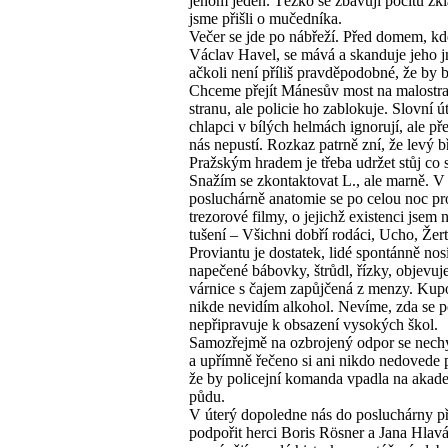
jenom jeden. Těžko se zbavuji pocitu zk
jsme přišli o mučedníka.
Večer se jde po nábřeží. Před domem, kd
Václav Havel, se mává a skanduje jeho 
ačkoli není příliš pravděpodobné, že by 
Chceme přejít Mánesův most na malostr
stranu, ale policie ho zablokuje. Slovní 
chlapci v bílých helmách ignorují, ale př
nás nepustí. Rozkaz patrně zní, že levý b
Pražským hradem je třeba udržet stůj co s
Snažím se zkontaktovat L., ale marně. V
posluchárně anatomie se po celou noc pr
trezorové filmy, o jejichž existenci jsem 
tušení – Všichni dobří rodáci, Ucho, Že
Proviantu je dostatek, lidé spontánně no
napečené bábovky, štrůdl, řízky, objevuj
várnice s čajem zapůjčená z menzy. Kup
nikde nevidím alkohol. Nevíme, zda se p
nepřipravuje k obsazení vysokých škol.
Samozřejmě na ozbrojený odpor se nech
a upřímně řečeno si ani nikdo nedovede p
že by policejní komanda vpadla na aka
půdu.
V úterý dopoledne nás do posluchárny př
podpořit herci Boris Rösner a Jana Hlav