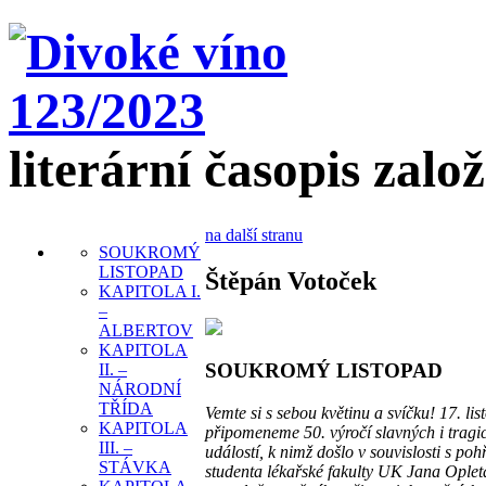
literární časopis zalo
na další stranu
SOUKROMÝ
LISTOPAD
Štěpán Votoček
KAPITOLA I.
–
ALBERTOV
KAPITOLA
SOUKROMÝ LISTOPAD
II. –
NÁRODNÍ
TŘÍDA
Vemte si s sebou květinu a svíčku! 17. lis
KAPITOLA
připomeneme 50. výročí slavných i tragi
III. –
událostí, k nimž došlo v souvislosti s po
STÁVKA
studenta lékařské fakulty UK Jana Oplet