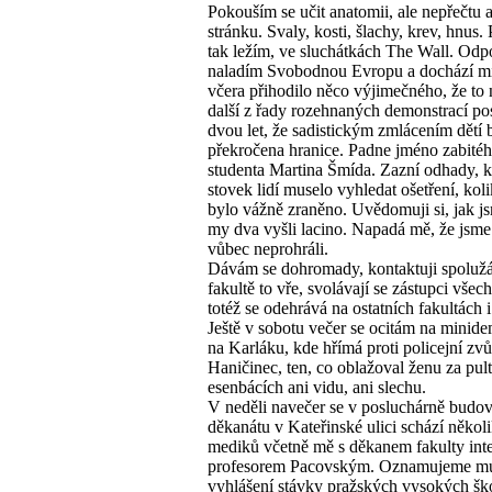
Pokouším se učit anatomii, ale nepřečtu 
stránku. Svaly, kosti, šlachy, krev, hnus.
tak ležím, ve sluchátkách The Wall. Odp
naladím Svobodnou Evropu a dochází mi
včera přihodilo něco výjimečného, že to 
další z řady rozehnaných demonstrací po
dvou let, že sadistickým zmlácením dětí 
překročena hranice. Padne jméno zabité
studenta Martina Šmída. Zazní odhady, k
stovek lidí muselo vyhledat ošetření, koli
bylo vážně zraněno. Uvědomuji si, jak j
my dva vyšli lacino. Napadá mě, že jsm
vůbec neprohráli.
Dávám se dohromady, kontaktuji spoluž
fakultě to vře, svolávají se zástupci všec
totéž se odehrává na ostatních fakultách i
Ještě v sobotu večer se ocitám na minide
na Karláku, kde hřímá proti policejní zvů
Haničinec, ten, co oblažoval ženu za pul
esenbácích ani vidu, ani slechu.
V neděli navečer se v posluchárně budo
děkanátu v Kateřinské ulici schází několi
mediků včetně mě s děkanem fakulty inte
profesorem Pacovským. Oznamujeme m
vyhlášení stávky pražských vysokých šk