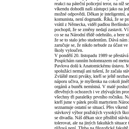
reakci na páteční policejní teror, na níž 
víkendu dohodli naši zástupci jako na je
možné odpovědi. Děkan je inteligentní, 
komunista, není dogmatik. Říká, že se pr
vrátil z Německa, viděl padlou Berlínsk
pochopil, že se změny nedají zastavit. Ví
co se na Národní třídě odehrálo, a bere s
že se to stalo jeho studentům. Dává nám 
zaručuje se, že nikdo nebude za účast ve
školy vyloučen.
V pondělí 20. listopadu 1989 se přestává 
Pospíchám ranním holomrazem od metra z
Pavlova dolů k Anatomickému ústavu. 
spolužáci nemají ani tušení, že začala stá
Zvláště mezi prváky, kteří se ještě nezbav
náporu učiva, je myšlenka na cokoli jin
orgánů a buněk nemístná. V malé posluc
dřevěných ochozech i ve zbývajícím prost
všechny tři paralelky prvního ročníku. Ná
kteří jsme v pátek prošli martyriem Národ
seznamuje ostatní se situací. Přes víkend
stávkový výbor pražských vysokých škol,
se divadla. Náš děkan sice přislíbil stávk
tolerovat, ale na jiných fakultách situace 
růžová není. Třeba na filozofické fakultě