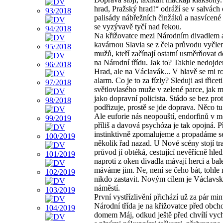
hrad, Pražský hrad!“ odráží se v salvách
palisády nábřežních činžáků a nasvícen
se vyzývavě tyčí nad řekou.
Na křižovatce mezi Národním divadlem 
kavárnou Slavia se z čela průvodu vyčlen
mužů, kteří začínají ostatní usměrňovat 
na Národní třídu. Jak to? Takhle nedojd
Hrad, ale na Václavák... V hlavě se mi r
alarm. Co je to za fízly? Sleduji asi třicet
světlovlasého muže v zelené parce, jak 
jako dopravní policista. Stádo se bez pro
podřizuje, prostě se jde doprava. Něco tu
Ale euforie nás neopouští, endorfinů v m
příliš a davová psychóza je tak opojná. P
instinktivně zpomalujeme a propadáme s
několik řad nazad. U Nové scény stojí tr
průvod jí obtéká, cestující nevěřícně hled
naproti z oken divadla mávají herci a ba
máváme jim. Ne, není se čeho bát, tohle
nikdo zastavit. Novým cílem je Václavs
náměstí.
První vystřízlivění přichází už za pár min
Národní třída je na křižovatce před obc
domem Máj, odkud ještě před chvílí vych