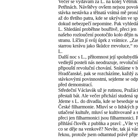
Večer se vydávám za L. na kolej Větrník
Petřinách. Návštěvy ovšem nejsou povo
stávka nestávka a tělnatá vrátná mě pron
až do třetího patra, kde se ukrývám ve s
dokud nebezpečí nepomine. Pak vyhled
L. Shledání proběhne bouřlivě, přeci jen
našeho rozloučení pootočilo kolo dějin n
stranu. Líčím jí svůj úprk z vrátnice. „Za
starrou krrávu jako škůdce rrevoluce,“ r
L.
Další noc s L., přítomnost její spolubydlí
vedlejší posteli nás neodrazuje, revolučn
připouští revoluční chování. Snídáme v b
Hradčanské, pak se rozcházíme, každý z
stávkovými povinnostmi, sejdeme se od
před demonstrací.
Středeční Václavák už je rutinou, Pražác
přestali bát. Ale večer přichází studená s
Jdeme s L. do divadla, kde se beseduje s
České filharmonie. Mluví se o lidských 
utlačené kultuře, mluví se kultivovaně a 
přeci jen filharmonici jsou filharmonici. 
přihlásí člověk z publika a praví: „Víte 
co se děje na venkově? Nevíte, tak já vá
řeknu, protože jsem odtamtud právě přijel