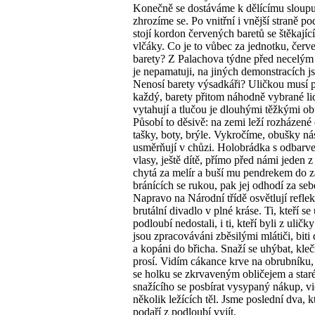
Konečně se dostáváme k dělícímu sloupu
zhrozíme se. Po vnitřní i vnější straně po
stojí kordon červených baretů se štěkajíc
vlčáky. Co je to vůbec za jednotku, červ
barety? Z Palachova týdne před necelým
je nepamatuji, na jiných demonstracích j
Nenosí barety výsadkáři? Uličkou musí p
každý, barety přitom náhodně vybrané li
vytahují a tlučou je dlouhými těžkými ob
Působí to děsivě: na zemi leží rozházené 
tašky, boty, brýle. Vykročíme, obušky ná
usměrňují v chůzi. Holobrádka s odbarv
vlasy, ještě dítě, přímo před námi jeden z
chytá za melír a buší mu pendrekem do z
bránících se rukou, pak jej odhodí za seb
Napravo na Národní třídě osvětlují reflek
brutální divadlo v plné kráse. Ti, kteří se
podloubí nedostali, i ti, kteří byli z uličk
jsou zpracováváni zběsilými mlátiči, biti
a kopáni do břicha. Snaží se uhýbat, kleč
prosí. Vidím cákance krve na obrubníku, 
se holku se zkrvaveným obličejem a star
snažícího se posbírat vysypaný nákup, v
několik ležících těl. Jsme poslední dva, 
podaří z podloubí vyjít.