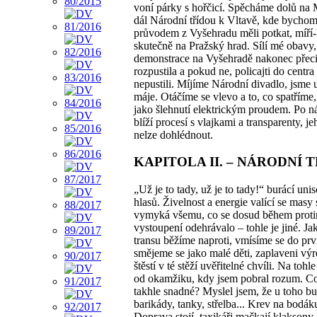
voní párky s hořčicí. Spěcháme dolů na 
dál Národní třídou k Vltavě, kde bychom
průvodem z Vyšehradu měli potkat, míří-
skutečně na Pražský hrad. Sílí mé obavy,
demonstrace na Vyšehradě nakonec přeci
rozpustila a pokud ne, policajti do centr
nepustili. Míjíme Národní divadlo, jsme 
máje. Otáčíme se vlevo a to, co spatříme
jako šlehnutí elektrickým proudem. Po ná
blíží procesí s vlajkami a transparenty, j
nelze dohlédnout.
KAPITOLA II. – NÁRODNÍ 
„Už je to tady, už je to tady!“ burácí unis
hlasů. Živelnost a energie valící se masy 
vymyká všemu, co se dosud během proti
vystoupení odehrávalo – tohle je jiné. Ja
transu běžíme naproti, vmísíme se do prv
smějeme se jako malé děti, zaplaveni vý
štěstí v té stěží uvěřitelné chvíli. Na toh
od okamžiku, kdy jsem pobral rozum. Co
takhle snadné? Myslel jsem, že u toho b
barikády, tanky, střelba... Krev na bodák
Doprava stojí, taxikáři mačkají klaksony