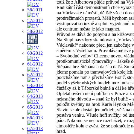
totiž že z Albertova půjde průvod na Vyš
Radikální část demonstrantů chce vyrazi
na Václavské náměstí, dějiště všech dos
protirežimních protestů. Měli bychom asi
vystupovat seriozně a splnit vyjednané 
ale centrum města je jako magnet.
Průvod se dává do pohybu a na křižovatce
Na Slupi navzdory skandování „Václavá
Václavák!“ nakonec přeci jen zabočuje v
směrem k Vyšehradu. Provoláváme své 
– Svobodné volby! Chceme novou vládu!
protikomunistické rýmovačky – Jakeše d
Štěpána bez Štěpána a další a další. Smrá
jdeme pomalu po tramvajových kolejích,
podcházíme trať a přecházíme Botič, st
podél vyšehradských hradeb mezi nusel
činžáky až k Táborské bráně a dál ke hřb
Opletal ovšem není pohřben v Praze a z
nejasného důvodu – snad že byl buřič – 
položit květiny na hrob Karla Hynka Má
Slavín se ale dostali jen někteří, většina 
postává venku. Všude hoří svíčky, od úst
pára. Nikomu se nechce rozcházet, v rozj
atmosféře koluje zvěst, že se pokračuje 
hrad.