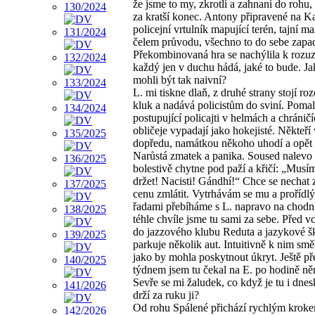
že jsme to my, zkrotlí a zahnaní do rohu,
za kratší konec. Antony připravené na K
policejní vrtulník mapující terén, tajní ma
čelem průvodu, všechno to do sebe zapa
Překombinovaná hra se nachýlila k rozuz
každý jen v duchu hádá, jaké to bude. Ja
mohli být tak naivní?
L. mi tiskne dlaň, z druhé strany stojí r
kluk a nadává policistům do sviní. Poma
postupující policajti v helmách a chránič
obličeje vypadají jako hokejisté. Někteří 
dopředu, namátkou někoho uhodí a opět s
Narůstá zmatek a panika. Soused nalevo
bolestivě chytne pod paží a křičí: „Musí
držet! Nacisti! Gándhí!“ Chce se nechat
cenu zmlátit. Vytrhávám se mu a prořídl
řadami přebíháme s L. napravo na chodn
téhle chvíle jsme tu sami za sebe. Před 
do jazzového klubu Reduta a jazykové š
parkuje několik aut. Intuitivně k nim sm
jako by mohla poskytnout úkryt. Ještě př
týdnem jsem tu čekal na E. po hodině ně
Sevře se mi žaludek, co když je tu i dne
drží za ruku ji?
Od rohu Spálené přichází rychlým kroke