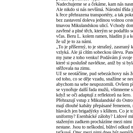
Nadechujeme se a čekáme, kam nás nasm
Ale nikdo si nás nevšímá. Národní třída
k řece přehrazena transportéry, a tak po
bez zastavení doleva jedinou volnou ces
tmavou Mikulandskou ulicí. Vchody do
zavřené a plné těch, kterým se podařilo s
včas. Beru L. kolem ramen, hladím ji a k
že už je to za námi.
„To je příšerrný, to je strrašný, zasrraný 
vzlyká. Ale já cítím sobeckou úlevu. Pa
my jsme z toho venku! Podávám jí svoje 
které si poslušně navlékne, aniž by si byl
stěžovala na zimu.
Už se neotáčíme, pud sebezáchovy nás ž
od toho, co se děje vzadu, snažíme se neu
abychom na sebe neupozornili. Ovšem p
se vynořuje další řada mužů, všimneme si
když se oči adaptují z reflektorů na šero.
Přehrazují vstup z Mikulandské do Ostrov
mají dlouhé kabáty přepásané řemenem, 
hlavách jen brigadýrky s kšiltem. Co je t
uniformy? Esenbácké zálohy? Lidové mi
staženým zadkem procházíme mezi nimi a
nestane. Jsou to neškodní, bůhví odkud 
taťkové. Otec mezi nimi dnes být nemůž