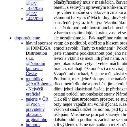
pětačtyřicetiletý muž v maskáčích, červ
baretu, s šedivým upraveným knírkem, 
– je vůbec možné si v takovém zmatku a
všimnout barvy očí? Má klidný, důvěryh
soustředěný výraz inženýra řešícího úkol
se tlačí do podloubí houstnoucí chumel lid
v baretu mezitím dojde k nám, zastaví se 
doporučujeme
ale nezajímáme jej. Pak napřáhne ruku m
hlavní sponzor
vstup do podloubí, otočí se a hlasem pro
emocí zavolá: „Tady to useknem!“ Pokrč
ještě stihneme podklouznout pod jeho n
levicí a vklínit se mezi lidi před námi. A 
před okamžikem vytyčil velitel máchnut
hranici, nabíhají těžkooděnci a uzavírají 
Vzápětí mi dochází, že jsme měli zůstat 
Podloubí, mezi jehož sloupy jsme natlačen
třicet metrů dlouhé a prochází jím chodní
dům, jehož klasicistní fasáda je předsaze
ostatní průčelí novoměstské strany Národn
Tlak těl v klaustrofobním prostoru se stu
brzy nejde vzpažit ani volně dýchat. Kaž
všech sil snaží udržet na nohou, pád by
ušlapání. Musíme se procpat zúženým h
dalšího oddílu podloubí, začínáme se sou
zdi výklenku. Jsme nárazníkem mezi st