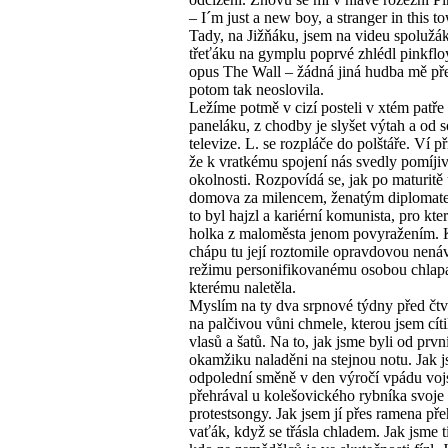
– I´m just a new boy, a stranger in this
Tady, na Jižňáku, jsem na videu spolužá
třeťáku na gymplu poprvé zhlédl pinkfl
opus The Wall – žádná jiná hudba mě př
potom tak neoslovila.
Ležíme potmě v cizí posteli v xtém patře
paneláku, z chodby je slyšet výtah a od 
televize. L. se rozpláče do polštáře. Ví př
že k vratkému spojení nás svedly pomíji
okolnosti. Rozpovídá se, jak po maturitě 
domova za milencem, ženatým diplomate
to byl hajzl a kariérní komunista, pro kte
holka z maloměsta jenom povyražením.
chápu tu její roztomile opravdovou nenáv
režimu personifikovanému osobou chlap
kterému naletěla.
Myslím na ty dva srpnové týdny před čtv
na palčivou vůni chmele, kterou jsem cítil
vlasů a šatů. Na to, jak jsme byli od prvn
okamžiku naladěni na stejnou notu. Jak j
odpolední směně v den výročí vpádu voj
přehrával u kolešovického rybníka svoje
protestsongy. Jak jsem jí přes ramena pře
vaťák, když se třásla chladem. Jak jsme t