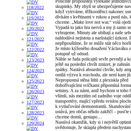
Policisté propouštějí vylekané jednotlivc
skupinky. My zbylí se ubezpečujeme nav
když vytrváme, těžkooděnci nakonec ust
dívkám s květinami v rukou a pustí nás,
chceme. „Make love not war,“ volá ojedi
Vypadá to jako hra nervů a my ji samo s
vyhrajeme. Minuty ale ubíhají a naše se
nahlodává nejistota a narůstající úzkost. P
nepřipouštíme, že se může stát něco horš
že místo kýženého dosažení Václaváku 
potupně už odsud.
Náhle se řada policajtů sevře pevněji a k
ještě na poslední chvíli zmizet, je zahná
zpátky. Nastává absurdní chvíle, kdy am
omílá výzvu k rozchodu, ale není kam jít
Nepropustná stěna štítů z plexiskla před
dohořívajícími svíčkami připomíná forma
setniny. A za námi, aniž bychom si toho 
všimli, nás mezitím od zadního voje oddě
transportéry, mající vpředu svislou plocho
k vytlačování demonstrantů. Skandování
ustává, jen občas někdo zakřičí – pusťte 
chceme domů, gestapo…
Nastává okamžik, kdy si i největší optimi
uvědomuje, že sklapla předem nachystaná