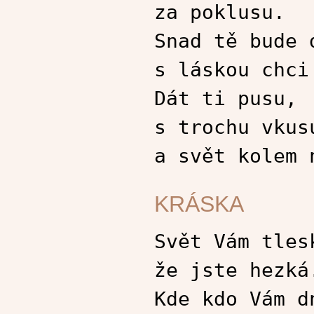
za poklusu.
Snad tě bude 
s láskou chci
Dát ti pusu,
s trochu vkus
a svět kolem 
KRÁSKA
Svět Vám tles
že jste hezká
Kde kdo Vám d