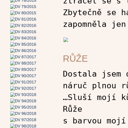
ztrácel se s 
Zbytečně se h
zapomněla jen
RŮŽE
Dostala jsem 
náruč plnou r
…Sluší mojí k
Růže
s barvou mojí