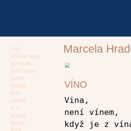
Marcela Hrad
VÍNO
MĚSÍČNÍ SNĚNÍ
VZPOMÍNKY
JEŠTĚ JEDNO
OBJETÍ
VÍNO
HVĚZDA
RŮŽE
Vina,
VRÁSKY
SLZY
není vínem,
BOLEST
když je z vín
ROZUM
PUSA