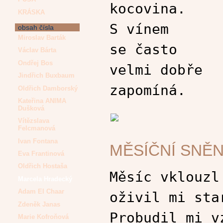
kocovina.
KRÁSKA
S vínem
obsah čísla
Miroslav Barták
se často
Václav Bárta
Ondřej Bos
velmi dobře
Jindřich Buxbaum
zapomíná.
Oldřich Damborský
Kateřina ANIMA
Dušková
Vítězslava
Felcmanová
Ivan Fontana
MĚSÍČNÍ SNĚN
Eva Frantinová
Oldřich Hostaša
Měsíc vklouzl
Marcela Hradecký
Adam El Chaar
oživil mi sta
Zdeněk Janas
Probudil mi v
Marie Kofroňová