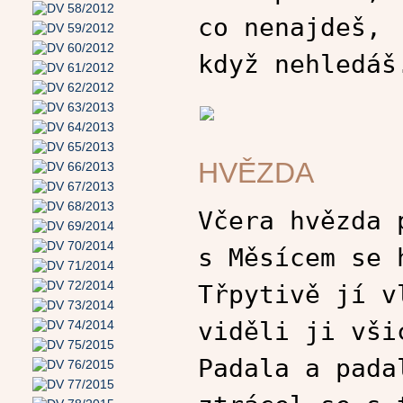
co nenajdeš,
když nehledáš
HVĚZDA
Včera hvězda 
s Měsícem se 
Třpytivě jí v
viděli ji vši
Padala a pada