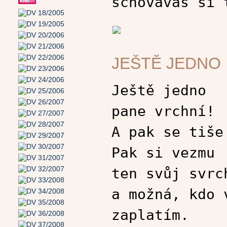
schováváš si 
JEŠTĚ JEDNO
Ještě jedno
pane vrchní!
A pak se tiše
Pak si vezmu
ten svůj svrc
a možná, kdo 
zaplatím.