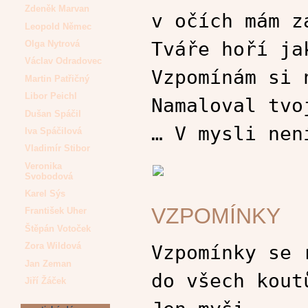
Zdeněk Marvan
v očích mám z
Leopold Němec
Tváře hoří ja
Olga Nytrová
Václav Odradovec
Vzpomínám si 
Martin Patřičný
Libor Peichl
Namaloval tvo
Dušan Spáčil
… V mysli nen
Iva Spáčilová
Vladimír Stibor
Veronika
Svobodová
Karel Sýs
VZPOMÍNKY
František Uher
Štěpán Votoček
Zora Wildová
Vzpomínky se 
Jan Zeman
do všech kout
Jiří Žáček