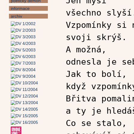
Jen myši
poetický démon
informace
všechno slyší
archiv
Vzpomínky si 
svoji skrýš.
A možná,
odnesla je se
Jak to bolí,
když vzpomínk
Břitva pomali
a ty je hledá
Co se stalo,