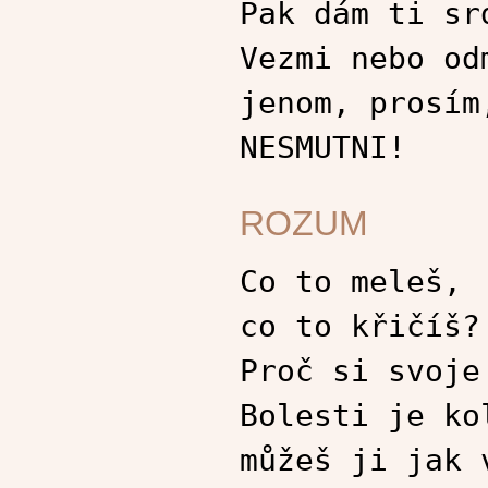
Pak dám ti sr
Vezmi nebo od
jenom, prosím
NESMUTNI!
ROZUM
Co to meleš,
co to křičíš?
Proč si svoje
Bolesti je ko
můžeš ji jak 