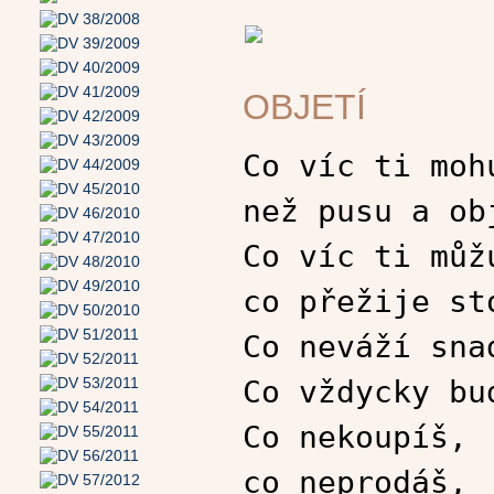
OBJETÍ
Co víc ti moh
než pusu a ob
Co víc ti můž
co přežije st
Co neváží sna
Co vždycky bu
Co nekoupíš,
co neprodáš,