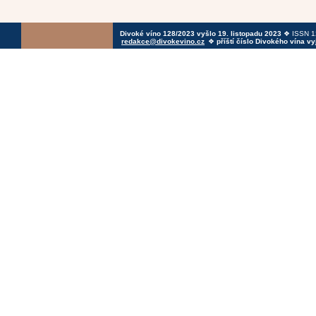
Divoké víno 128/2023 vyšlo 19. listopadu 2023
❖ ISSN 12
redakce@divokevino.cz
❖
příští číslo Divokého vína v