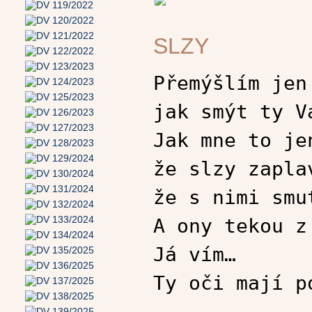
SLZY
Přemýšlím jen
jak smýt ty V
Jak mne to je
že slzy zapla
že s nimi smu
A ony tekou z
Já vím…
Ty oči mají p