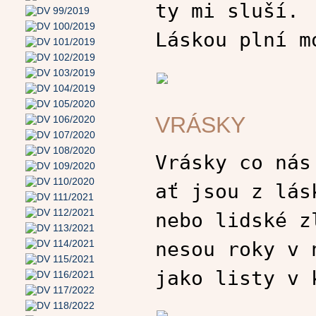
ty mi sluší.
Láskou plní m
VRÁSKY
Vrásky co nás
ať jsou z lás
nebo lidské z
nesou roky v 
jako listy v 