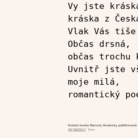
Vy jste krásk
kráska z Česk
Vlak Vás tiše
Občas drsná,
občas trochu 
Uvnitř jste v
moje milá,
romantický po
Ostatní tvorba Marcely Hradecky publikovaná
DV 89/2017
:
Vtipy