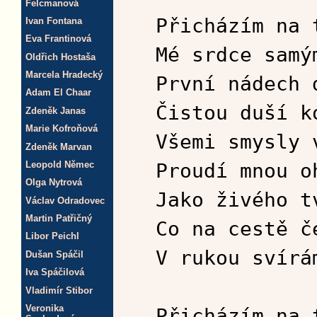
Felcmanová
Přicházím na 
Ivan Fontana
Eva Frantinová
Mé srdce samý
Oldřich Hostaša
Marcela Hradecký
První nádech 
Adam El Chaar
Čistou duší k
Zdeněk Janas
Marie Kofroňová
Všemi smysly 
Zdeněk Marvan
Leopold Němec
Proudí mnou o
Olga Nytrová
Jako živého t
Václav Odradovec
Martin Patřičný
Co na cestě č
Libor Peichl
V rukou svírá
Dušan Spáčil
Iva Spáčilová
Vladimír Stibor
Veronika
Přicházím na 