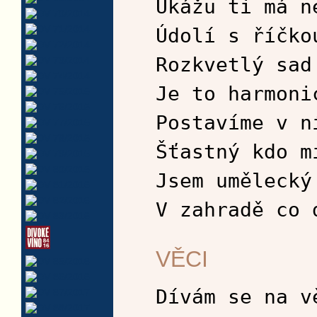
Ukážu ti má n
Údolí s říčko
Rozkvetlý sad
Je to harmoni
Postavíme v n
Šťastný kdo m
Jsem umělecký
V zahradě co 
VĚCI
Dívám se na v