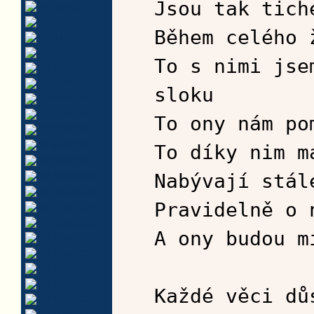
Jsou tak tich
Během celého 
To s nimi jse
sloku
To ony nám po
To díky nim m
Nabývají stál
Pravidelně o 
A ony budou m
Každé věci dů