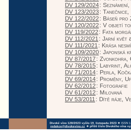
DV 129/2024
:
Seznámení,
DV 123/2023
:
Tanečnice,
DV 122/2022
:
Báseň pro 
DV 120/2022
:
V objetí t
DV 119/2022
:
Fata morgá
DV 112/2021
:
Jarní květ
a
DV 111/2021
:
Krása nesm
DV 109/2020
:
Japonská k
DV 87/2017
:
Zvonkohra, 
DV 78/2015
:
Labyrint, Al
DV 71/2014
:
Perla, Kočk
DV 69/2014
:
Proměny, Up
DV 62/2012
:
Fotografie
DV 61/2012
:
Milovaná
DV 53/2011
:
Dítě ráje, V
Divoké víno 128/2023 vyšlo 19. listopadu 2023
❖ ISSN 12
redakce@divokevino.cz
❖
příští číslo Divokého vína v