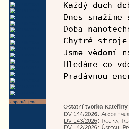
Každý duch do
Dnes snažíme 
Doba nanotech
Chytré stroje
Jsme vědomí n
Hledáme co vd
Pradávnou ene
doporučujeme
Ostatní tvorba Kateřin
DV 144/2026
:
Algoritmus
DV 143/2026
:
Rodina, Ro
DV 142/2026
:
Úspěch, Př