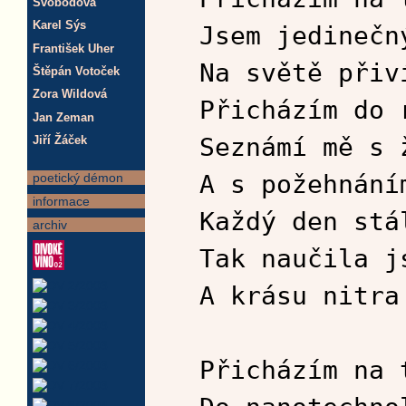
Svobodová
Karel Sýs
Jsem jedinečn
František Uher
Na světě přiv
Štěpán Votoček
Zora Wildová
Přicházím do 
Jan Zeman
Seznámí mě s 
Jiří Žáček
A s požehnání
poetický démon
informace
Každý den stá
archiv
Tak naučila j
A krásu nitra
Přicházím na 