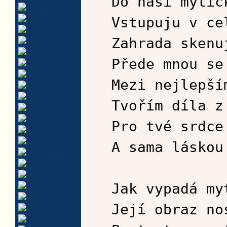
Do naší mytic
Vstupuju v ce
Zahrada skenu
Přede mnou se
Mezi nejlepší
Tvořím díla z
Pro tvé srdce
A sama láskou
Jak vypadá my
Její obraz no