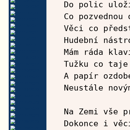
Do polic ulož
Co pozvednou 
Věci co předs
Hudební nástr
Mám ráda klav
Tužku co taje
A papír ozdob
Neustále nový
Na Zemi vše p
Dokonce i věc