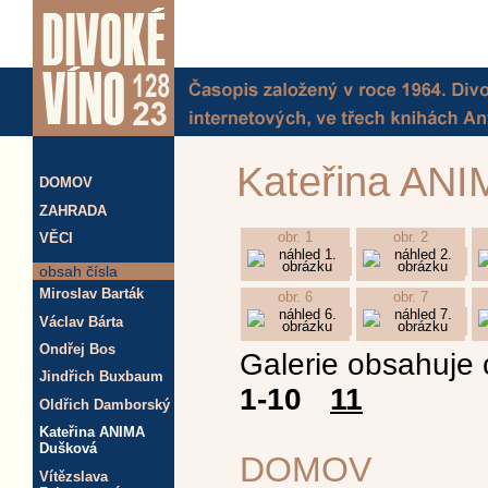
Kateřina AN
DOMOV
ZAHRADA
VĚCI
obr. 1
obr. 2
obsah čísla
Miroslav Barták
obr. 6
obr. 7
Václav Bárta
Ondřej Bos
Galerie obsahuje 
Jindřich Buxbaum
1-10
11
Oldřich Damborský
Kateřina ANIMA
Dušková
DOMOV
Vítězslava