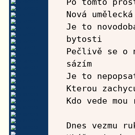
Po tomto pros
Nová umělecká
Je to novodob
bytosti
Pečlivě se o 
sázím
Je to nepopsa
Kterou zachyc
Kdo vede mou 
Dnes vezmu ru