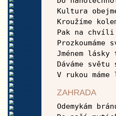
Do nanotechno
Kultura obejm
Kroužíme kole
Pak na chvíli
Prozkoumáme s
Jménem lásky 
Dáváme světu 
V rukou máme 
ZAHRADA
Odemykám brán