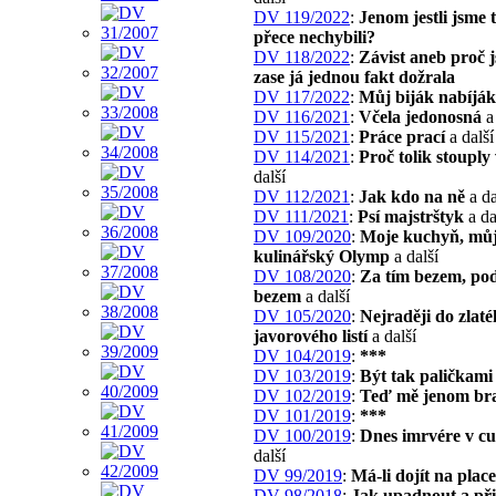
DV 119/2022
:
Jenom jestli jsme 
přece nechybili?
DV 118/2022
:
Závist aneb proč 
zase já jednou fakt dožrala
DV 117/2022
:
Můj biják nabíják
DV 116/2021
:
Včela jedonosná
a 
DV 115/2021
:
Práce prací
a další
DV 114/2021
:
Proč tolik stouply
další
DV 112/2021
:
Jak kdo na ně
a da
DV 111/2021
:
Psí majstrštyk
a da
DV 109/2020
:
Moje kuchyň, mů
kulinářský Olymp
a další
DV 108/2020
:
Za tím bezem, po
bezem
a další
DV 105/2020
:
Nejraději do zlat
javorového listí
a další
DV 104/2019
:
***
DV 103/2019
:
Být tak paličkami
DV 102/2019
:
Teď mě jenom br
DV 101/2019
:
***
DV 100/2019
:
Dnes imrvére v c
další
DV 99/2019
:
Má-li dojít na place
DV 98/2018
:
Jak upadnout a při