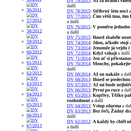
DV 79/2015
:
Až za hranici vidě
další
DV 78/2015
:
Stříbrný šém noci
a
DV 77/2015
:
Čím větší tma, tím l
a další
DV 76/2015
:
V poměru jednoho 
a další
DV 75/2015
:
Ihned zbaběle neut
DV 74/2014
:
Jdou, ačkoliv stojí
a
DV 73/2014
:
Jenomže já vejdu i
DV 72/2014
:
Když váhají
a další
DV 71/2014
:
Jen ať si přivstano
DV 70/2014
:
Mouchy, pokakejte
další
DV 69/2014
:
Až on nakáže
a dalš
DV 68/2013
:
Ihned se poslechnu
DV 67/2013
:
Až mi bude nejhůř
DV 66/2013
:
První po ruce
a dalš
DV 65/2013
:
Kopřivy, Těžko pa
rozhodnout
a další
DV 64/2013
:
Vstup zdarma
a dal
DV 63/2013
:
Bez řečí, Žádný d
další
DV 62/2012
:
A každý by chtěl ně
a další