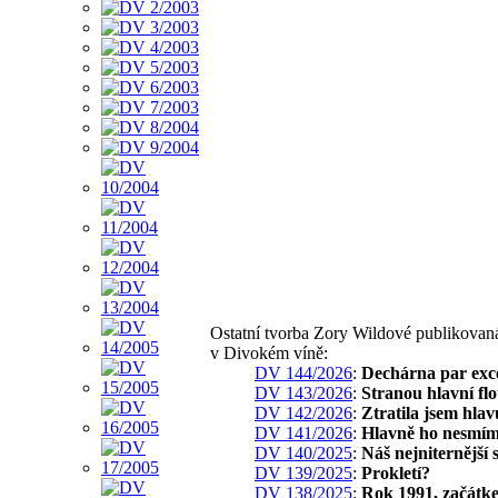
Ostatní tvorba Zory Wildové publikovan
v Divokém víně:
DV 144/2026
:
Dechárna par exc
DV 143/2026
:
Stranou hlavní flo
DV 142/2026
:
Ztratila jsem hlav
DV 141/2026
:
Hlavně ho nesmím
DV 140/2025
:
Náš nejniternější 
DV 139/2025
:
Prokletí?
DV 138/2025
:
Rok 1991, začátk