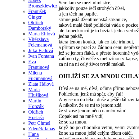
Marek
Sem tam se mezi nimi sice,
Bronszkiewicz
jakkoliv pouze řečí strohých čísel,
František
a jen těch na papíře,
Cinger
strhne jistá džentlmenská strkanice,
Oldřich
taková malá čistě politická váda o pozice
Damborský
ale koneckonců je to beztak jedna verbež
Marta Ehlová
jedna pakáž,
Vítězslava
která jenom kouká, jak co kde trhnout,
Felcmanová
a přitom se prací za žádnou cenu nepřetr
Jitka Fialová
jež se jenom fláká, a přesto horentně vyd
Ivan Fontana
zatímco ty, člověče s meluzínou v kapse,
Eva
za ni na ni celý život tvrdě makáš.
Frantinová
Milena
OHLÍŽÍ SE ZA MNOU CHLA
Fucimanová
Zlata Hálová
Dívá se na mě, dívá, očima přímo nebo
Marta
Pohledem, jenž má spár, aby ťal!
Hlušíková
Aby se mi do těla i duše a ještě dál zavrta
Martin
A nikoliv, že se mi to jenom zdá,
Honzák
že si zase jenom něco namlouvám!
Oldřich
Copak asi na mně vidí,
Hostaša
že se za mnou,
Petr Chmel
když ho po chodníku velmi, velmi zvoln
Zdeněk Janas
že se za mnou ještě celým tělem otáčí,
Hana
neboť pouze hlava mu k tomu nestačí?