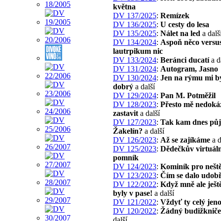
května
DV 137/2025
:
Remízek
DV 136/2025
:
U cesty do lesa
DV 135/2025
:
Nálet na led
a dalš
DV 134/2024
:
Aspoň něco versu
lautrpikum nic
DV 133/2024
:
Beránci ducatí
a d
DV 131/2024
:
Autogram, Jasno
DV 130/2024
:
Jen na rýmu mi bý
dobrý
a další
DV 129/2024
:
Pan M. Potměžil
DV 128/2023
:
Přesto mě nedoká
zastavit
a další
DV 127/2023
:
Tak kam dnes pů
Žakelín?
a další
DV 126/2023
:
Až se zajíkáme
a d
DV 125/2023
:
Dědečkův virtuáln
pomník
DV 124/2023
:
Kominík pro neště
DV 123/2023
:
Čím se dalo udobř
DV 122/2022
:
Když mně ale ješt
byly v pase!
a další
DV 121/2022
:
Vždyť ty celý jen
DV 120/2022
:
Žádný budižknič
další