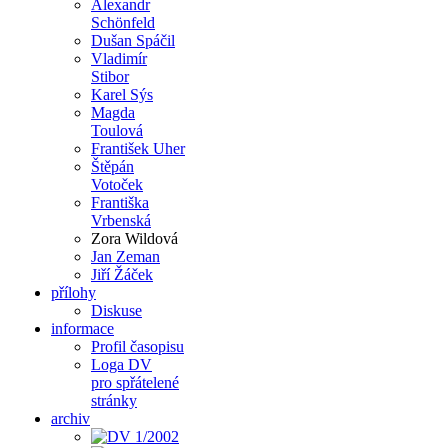
Alexandr
Schönfeld
Dušan Spáčil
Vladimír
Stibor
Karel Sýs
Magda
Toulová
František Uher
Štěpán
Votoček
Františka
Vrbenská
Zora Wildová
Jan Zeman
Jiří Žáček
přílohy
Diskuse
informace
Profil časopisu
Loga DV
pro spřátelené
stránky
archiv