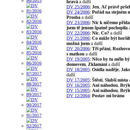
hravá
a další
DV 25/2006
:
Jen
,
Ač právě prše
DV 24/2006
:
Pořád na stejném m
Prosba
a další
DV 23/2006
:
Nic k ničemu přid
jsem tě jenom špatně pochopila
a
DV 22/2006
:
Nic
,
Co?
a další
DV 21/2006
:
Co může být horší
možná jsem
a další
DV 20/2006
:
Tři přání
,
Rozhovo
s matkou
a další
DV 19/2005
:
Něco by tu mělo b
domovem
,
Zklamání
a další
DV 18/2005
:
Osidla naděje
,
Jako
další
DV 17/2005
:
Štěstí
,
Slabší místa
a
DV 16/2005
:
Ani náhodou
,
Brýl
DV 15/2005
:
Ani náhodou
,
Brýl
DV 12/2004
:
Postav mi bránu