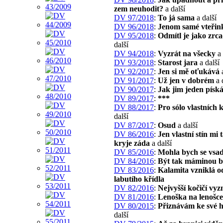
zem neuhodit?
a další
DV 97/2018
:
To já sama
a další
DV 96/2018
:
Jenom samé vteřin
DV 95/2018
:
Odmítl je jako zrca
další
DV 94/2018
:
Vyzrát na všecky
a 
DV 93/2018
:
Starost jara
a další
DV 92/2017
:
Jen si mě oťukává
a
DV 91/2017
:
Už jen v dobrém
a 
DV 90/2017
:
Jak jim jeden písk
DV 89/2017
:
***
DV 88/2017
:
Pro sólo vlastních 
další
DV 87/2017
:
Osud
a další
DV 86/2016
:
Jen vlastní stín mi 
kryje záda
a další
DV 85/2016
:
Mohla bych se vsad
DV 84/2016
:
Být tak máminou 
DV 83/2016
:
Kalamita vzniklá o
labutího křídla
DV 82/2016
:
Nejvyšší kočičí vy
DV 81/2016
:
Lenoška na lenošce
DV 80/2015
:
Přiznávám ke své 
další