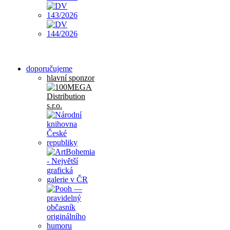
doporučujeme
hlavní sponzor