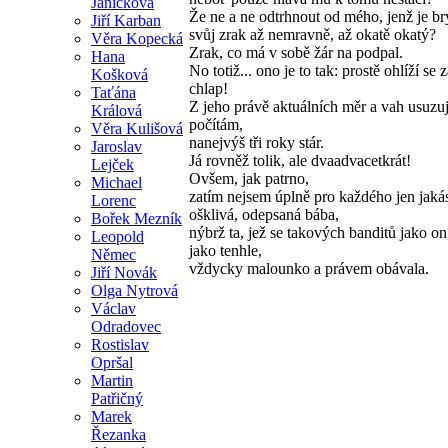
Janíčková
Že ne a ne odtrhnout od mého, jenž je br
Jiří Karban
svůj zrak až nemravně, až okatě okatý?
Věra Kopecká
Zrak, co má v sobě žár na podpal.
Hana
No totiž... ono je to tak: prostě ohlíží se 
Košková
chlap!
Taťána
Z jeho právě aktuálních měr a vah usuzuj
Králová
počítám,
Věra Kulišová
nanejvýš tři roky stár.
Jaroslav
Já rovněž tolik, ale dvaadvacetkrát!
Lejček
Ovšem, jak patrno,
Michael
zatím nejsem úplně pro každého jen jakási
Lorenc
ošklivá, odepsaná bába,
Bořek Mezník
nýbrž ta, jež se takových banditů jako on
Leopold
jako tenhle,
Němec
vždycky malounko a právem obávala.
Jiří Novák
Olga Nytrová
Václav
Odradovec
Rostislav
Opršal
Martin
Patřičný
Marek
Řezanka