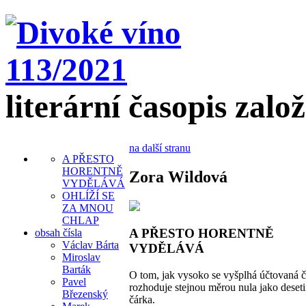
literární časopis zalo
na další stranu
A PŘESTO
HORENTNĚ
Zora Wildová
VYDĚLÁVÁ
OHLÍŽÍ SE
ZA MNOU
CHLAP
A PŘESTO HORENTNĚ
obsah čísla
Václav Bárta
VYDĚLÁVÁ
Miroslav
Barták
O tom, jak vysoko se vyšplhá účtovaná č
Pavel
rozhoduje stejnou měrou nula jako deset
Březenský
čárka.