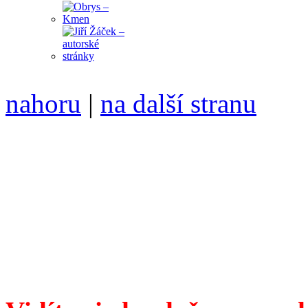
nahoru
|
na další stranu
Divoké víno 113/2021 vyšl
ISSN 1214-6099 /// samozv
104 00 Praha 10, Hájek 88,
redakce@divokevino.cz
//
///
příští číslo Divokého v