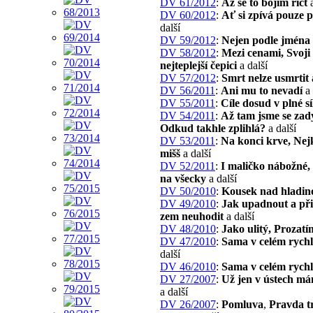
DV 61/2012
:
Až se to bojím říct
a
DV 60/2012
:
Ať si zpívá pouze p
další
DV 59/2012
:
Nejen podle jména
DV 58/2012
:
Mezi cenami, Svoji
nejteplejší čepici
a další
DV 57/2012
:
Smrt nelze usmrtit
DV 56/2011
:
Ani mu to nevadí
a 
DV 55/2011
:
Cíle dosud v plné sí
DV 54/2011
:
Až tam jsme se zadý
Odkud takhle zplihlá?
a další
DV 53/2011
:
Na konci krve, Nej
mišš
a další
DV 52/2011
:
I maličko nábožné,
na všecky
a další
DV 50/2010
:
Kousek nad hladin
DV 49/2010
:
Jak upadnout a při
zem neuhodit
a další
DV 48/2010
:
Jako ulitý, Prozatí
DV 47/2010
:
Sama v celém rych
další
DV 46/2010
:
Sama v celém rych
DV 27/2007
:
Už jen v ústech m
a další
DV 26/2007
:
Pomluva
,
Pravda t