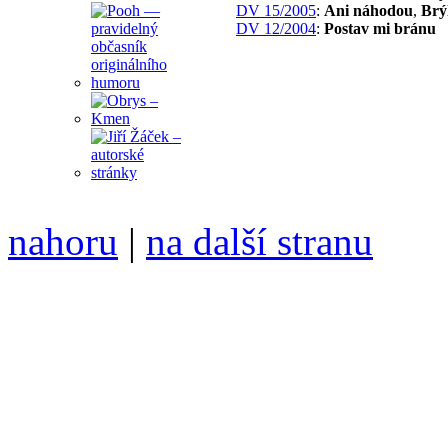
DV 15/2005
:
Ani náhodou
,
Brý
DV 12/2004
:
Postav mi bránu
nahoru
|
na další stranu
Divoké víno 126/2023 vyšl
ISSN 1214-6099 ❖ samozva
104 00 Praha 10, Hájek 88
redakce@divokevino.cz