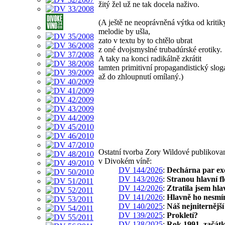
žitý žel už ne tak docela naživo.
(A ještě ne neoprávněná výtka od kritik
melodie by ušla,
zato v textu by to chtělo ubrat
z oné dvojsmyslné trubadúrské erotiky.
A taky na konci radikálně zkrátit
tamten primitivní propagandistický slog
až do zhloupnutí omílaný.)
Ostatní tvorba Zory Wildové publikova
v Divokém víně:
DV 144/2026
:
Dechárna par ex
DV 143/2026
:
Stranou hlavní fl
DV 142/2026
:
Ztratila jsem hla
DV 141/2026
:
Hlavně ho nesmí
DV 140/2025
:
Náš nejniternější
DV 139/2025
:
Prokletí?
DV 138/2025
:
Rok 1991, začát