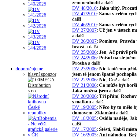
zem neuhodit
a další
DV 48/2010
:
Jako ulitý, Prozat
DV 47/2010
:
Sama v celém rych
další
DV 46/2010
:
Sama v celém rych
DV 27/2007
:
Už jen v ústech 
a další
DV 26/2007
:
Pomluva
,
Pravda 
hravá
a další
DV 25/2006
:
Jen
,
Ač právě prš
DV 24/2006
:
Pořád na stejném 
Prosba
a další
doporučujeme
DV 23/2006
:
Nic k ničemu při
hlavní sponzor
jsem tě jenom špatně pochopila
DV 22/2006
:
Nic
,
Co?
a další
DV 21/2006
:
Co může být horš
Jaká možná jsem
a další
DV 20/2006
:
Tři přání
,
Rozhov
s matkou
a další
DV 19/2005
:
Něco by tu mělo 
domovem
,
Zklamání
a další
DV 18/2005
:
Osidla naděje
,
Jak
další
DV 17/2005
:
Štěstí
,
Slabší místa
DV 16/2005
:
Ani náhodou
,
Brý