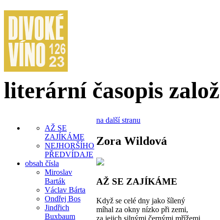
literární časopis zalo
na další stranu
AŽ SE
ZAJÍKÁME
Zora Wildová
NEJHORŠÍHO
PŘEDVÍDAJE
obsah čísla
Miroslav
AŽ SE ZAJÍKÁME
Barták
Václav Bárta
Ondřej Bos
Když se celé dny jako šílený
Jindřich
míhal za okny nízko při zemi,
Buxbaum
za jejich silnými černými mřížemi,