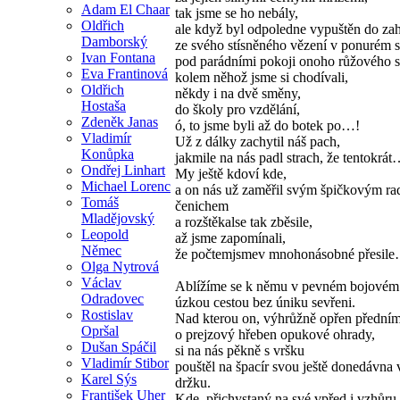
Adam El Chaar
tak jsme se ho nebály,
Oldřich
ale když byl odpoledne vypuštěn do za
Damborský
ze svého stísněného vězení v ponurém s
Ivan Fontana
pod parádními pokoji onoho růžového s
Eva Frantinová
kolem něhož jsme si chodívali,
Oldřich
někdy i na dvě směny,
Hostaša
do školy pro vzdělání,
Zdeněk Janas
ó, to jsme byli až do botek po…!
Vladimír
Už z dálky zachytil náš pach,
Konůpka
jakmile na nás padl strach, že tentokrá
Ondřej Linhart
My ještě kdoví kde,
Michael Lorenc
a on nás už zaměřil svým špičkovým r
Tomáš
čenichem
Mladějovský
a rozštěkalse tak zběsile,
Leopold
až jsme zapomínali,
Němec
že počtemjsmev mnohonásobné přesil
Olga Nytrová
Václav
Ablížíme se k němu v pevném bojovém 
Odradovec
úzkou cestou bez úniku sevřeni.
Rostislav
Nad kterou on, výhrůžně opřen předním
Opršal
o prejzový hřeben opukové ohrady,
Dušan Spáčil
si na nás pěkně s vršku
Vladimír Stibor
pouštěl na špacír svou ještě donedávna 
Karel Sýs
držku.
František Uher
Kde, přichystaný na své vpřed i vzhůru