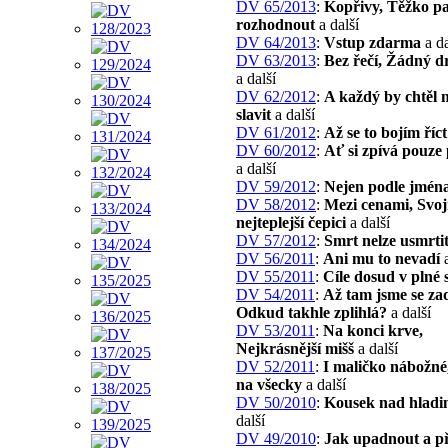
DV 65/2013
:
Kopřivy, Těžko p
rozhodnout
a další
DV 64/2013
:
Vstup zdarma
a da
DV 63/2013
:
Bez řečí, Žádný 
a další
DV 62/2012
:
A každý by chtěl 
slavit
a další
DV 61/2012
:
Až se to bojím říct
DV 60/2012
:
Ať si zpívá pouze 
a další
DV 59/2012
:
Nejen podle jmén
DV 58/2012
:
Mezi cenami, Svoj
nejteplejší čepici
a další
DV 57/2012
:
Smrt nelze usmrti
DV 56/2011
:
Ani mu to nevadí
a
DV 55/2011
:
Cíle dosud v plné s
DV 54/2011
:
Až tam jsme se zad
Odkud takhle zplihlá?
a další
DV 53/2011
:
Na konci krve,
Nejkrásnější mišš
a další
DV 52/2011
:
I maličko nábožné
na všecky
a další
DV 50/2010
:
Kousek nad hladi
další
DV 49/2010
:
Jak upadnout a př