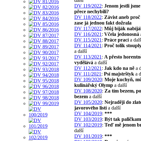
další
DV 119/2022
:
Jenom jestli jsme
přece nechybili?
DV 118/2022
:
Závist aneb proč
zase já jednou fakt dožrala
DV 117/2022
:
Můj biják nabíjá
DV 116/2021
:
Včela jedonosná
DV 115/2021
:
Práce prací
a dalš
DV 114/2021
:
Proč tolik stoupl
a další
DV 113/2021
:
A přesto horentn
vydělává
a další
DV 112/2021
:
Jak kdo na ně
a d
DV 111/2021
:
Psí majstrštyk
a d
DV 109/2020
:
Moje kuchyň, m
kulinářský Olymp
a další
DV 108/2020
:
Za tím bezem, po
bezem
a další
DV 105/2020
:
Nejraději do zla
javorového listí
a další
DV 104/2019
:
***
DV 103/2019
:
Být tak paličkam
DV 102/2019
:
Teď mě jenom b
další
DV 101/2019
:
***