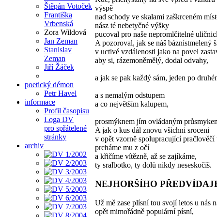
Štěpán Votoček
výspě
Františka
nad schody ve skalami zaškrceném míst
Vrbenská
nász té nebetyčné výšky
Zora Wildová
pucoval pro naše nepromlčitelné uličnic
Jan Zeman
A pozoroval, jak se náš báznístmelený š
Stanislav
v uctivé vzdálenosti jako na povel zastav
Zeman
aby si, rázemoněmělý, dodal odvahy,
Jiří Žáček
a jak se pak každý sám, jeden po druhé
poetický démon
Petr Havel
a s nemalým odstupem
informace
a co největším kalupem,
Profil časopisu
Loga DV
prosmýknem jím ovládaným průsmyke
pro spřátelené
A jak o kus dál znovu všichni sroceni
stránky
v opět vzorně spolupracující pračlověčí 
archiv
prcháme mu z očí
a křičíme vítězně, až se zajíkáme,
ty sralbotko, ty dolů nikdy neseskočíš.
NEJHORŠÍHO PŘEDVÍDAJ
Už mě zase plísní tou svojí letos u nás na
opět mimořádně populární písní,