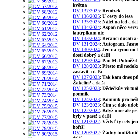
května
DV 137/2025
:
Remízek
DV 136/2025
:
U cesty do lesa
DV 135/2025
:
Nálet na led
a dal
DV 134/2024
:
Aspoň něco vers
lautrpikum nic
DV 133/2024
:
Beránci ducatí
a 
DV 131/2024
:
Autogram, Jasn
DV 130/2024
:
Jen na rýmu mi 
dosti dobrý
a další
DV 129/2024
:
Pan M. Potměžil
DV 128/2023
:
Přesto mě nedok
zastavit
a další
DV 127/2023
:
Tak kam dnes p
Žakelín?
a další
DV 125/2023
:
Dědečkův virtuál
pomník
DV 124/2023
:
Kominík pro nešt
DV 123/2023
:
Čím se dalo udob
DV 122/2022
:
Když mně ale ješ
byly v pase!
a další
DV 121/2022
:
Vždyť ty celý je
hoříš!
DV 120/2022
:
Žádný budižkni