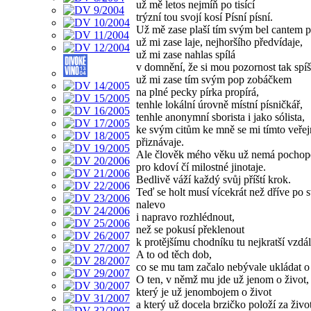
už mě letos nejmíň po tisící
trýzní tou svojí kosí Písní písní.
Už mě zase plaší tím svým bel cantem p
už mi zase laje, nejhoršího předvídaje,
už mi zase nahlas spílá
v domnění, že si mou pozornost tak spíš
už mi zase tím svým pop zobáčkem
na plné pecky pírka propírá,
tenhle lokální úrovně místní písničkář,
tenhle anonymní sborista i jako sólista,
ke svým citům ke mně se mi tímto veřej
přiznávaje.
Ale člověk mého věku už nemá pochop
pro kdoví čí milostné jinotaje.
Bedlivě váží každý svůj příští krok.
Teď se holt musí vícekrát než dříve po s
nalevo
i napravo rozhlédnout,
než se pokusí překlenout
k protějšímu chodníku tu nejkratší vzdál
A to od těch dob,
co se mu tam začalo nebývale ukládat o 
O ten, v němž mu jde už jenom o život,
který je už jenombojem o život
a který už docela brzičko položí za živo