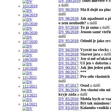
DV 100/2019
:
Dnes imrvére v 
a další
DV 99/2019
:
Má-li dojít na pla
další
DV 98/2018
:
Jak upadnout a př
o zem neuhodit?
a další
DV 97/2018
:
To já sama
a další
DV 96/2018
:
Jenom samé vteři
další
DV 95/2018
:
Odmítl je jako zrc
další
DV 94/2018
:
Vyzrát na všecky
a
DV 93/2018
:
Starost jara
a další
DV 92/2017
:
Jen si mě oťukává
DV 91/2017
:
Už jen v dobrém
a
DV 90/2017
:
Jak jim jeden pís
DV 89/2017
:
***
DV 88/2017
:
Pro sólo vlastních
další
DV 87/2017
:
Osud
a další
DV 86/2016
:
Jen vlastní stín mi
kryje záda
a další
DV 85/2016
:
Mohla bych se vsa
DV 84/2016
:
Být tak máminou 
DV 83/2016
:
Kalamita vzniklá 