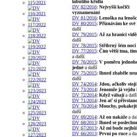
labutího křídla
DV 82/2016
:
Nejvyšší kočičí
vyznamenání
DV 81/2016
:
Lenoška na lenošc
DV 80/2015
:
Přiznávám ke své
další
DV 79/2015
:
Až za hranici vid
další
DV 78/2015
:
Stříbrný šém noci
DV 77/2015
:
Čím větší tma, tím
a další
DV 76/2015
:
V poměru jednoh
jedné
a další
DV 75/2015
:
Ihned zbaběle neu
další
DV 74/2014
:
Jdou, ačkoliv stojí
DV 73/2014
:
Jenomže já vejdu 
DV 72/2014
:
Když váhají
a dalš
DV 71/2014
:
Jen ať si přivstan
DV 70/2014
:
Mouchy, pokakejt
další
DV 69/2014
:
Až on nakáže
a dal
DV 68/2013
:
Ihned se poslechn
DV 67/2013
:
Až mi bude nejhů
DV 66/2013
:
První po ruce
a da