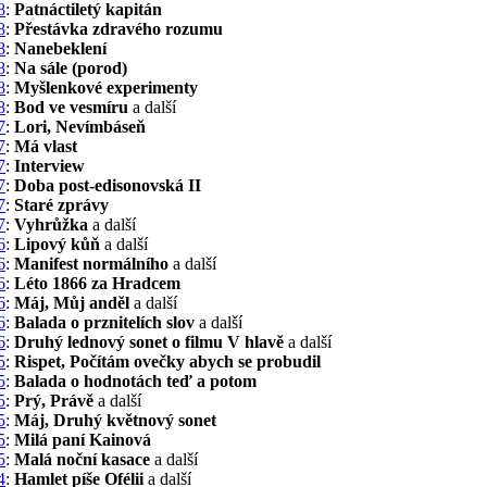
8
:
Patnáctiletý kapitán
8
:
Přestávka zdravého rozumu
8
:
Nanebeklení
8
:
Na sále (porod)
8
:
Myšlenkové experimenty
8
:
Bod ve vesmíru
a další
7
:
Lori, Nevímbáseň
7
:
Má vlast
7
:
Interview
7
:
Doba post-edisonovská II
7
:
Staré zprávy
7
:
Vyhrůžka
a další
6
:
Lipový kůň
a další
6
:
Manifest normálního
a další
6
:
Léto 1866 za Hradcem
6
:
Máj, Můj anděl
a další
6
:
Balada o prznitelích slov
a další
6
:
Druhý lednový sonet o filmu V hlavě
a další
5
:
Rispet, Počítám ovečky abych se probudil
5
:
Balada o hodnotách teď a potom
5
:
Prý, Právě
a další
5
:
Máj, Druhý květnový sonet
5
:
Milá paní Kainová
5
:
Malá noční kasace
a další
4
:
Hamlet píše Ofélii
a další