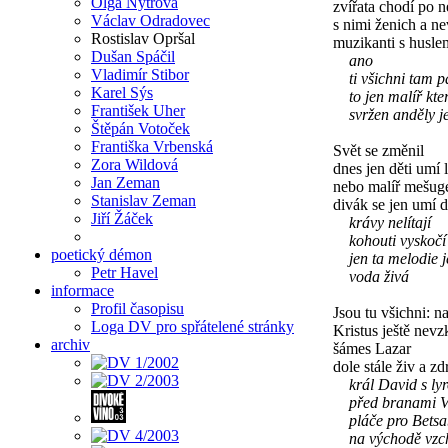
Olga Nytrová
zvířata chodí po n
Václav Odradovec
s nimi ženich a ne
Rostislav Opršal
muzikanti s husle
Dušan Spáčil
ano
Vladimír Stibor
ti všichni tam pa
Karel Sýs
to jen malíř kter
František Uher
svržen anděly je
Štěpán Votoček
Františka Vrbenská
Svět se změnil
Zora Wildová
dnes jen děti umí l
Jan Zeman
nebo malíř mešuge
Stanislav Zeman
divák se jen umí d
Jiří Žáček
krávy nelítají
kohouti vyskočí 
poetický démon
jen ta melodie j
Petr Havel
voda živá
informace
Profil časopisu
Jsou tu všichni: 
Loga DV pro spřátelené stránky
Kristus ještě nevz
archiv
šámes Lazar
dole stále živ a zd
král David s ly
před branami Vi
pláče pro Betsa
na východě vzchá