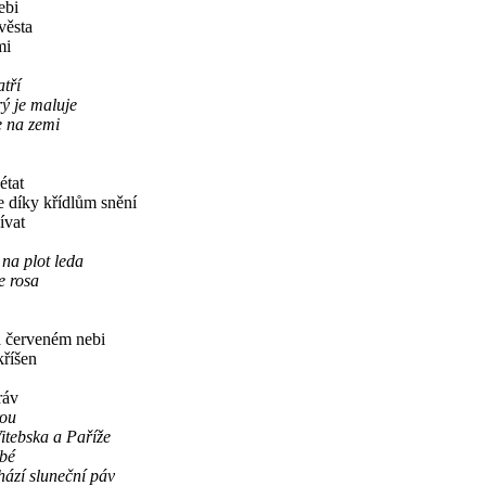
ebi
věsta
mi
tří
ý je maluje
 na zemi
état
 díky křídlům snění
ívat
na plot leda
e rosa
na červeném nebi
kříšen
ráv
rou
tebska a Paříže
bé
zí sluneční páv