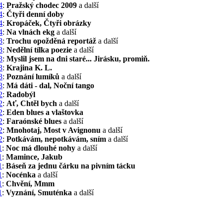
4
:
Pražský chodec 2009
a další
4
:
Čtyři denní doby
4
:
Kropáček, Čtyři obrázky
4
:
Na vlnách ekg
a další
3
:
Trochu opožděná reportáž
a další
3
:
Nedělní tílka poezie
a další
3
:
Myslil jsem na dni staré... Jirásku, promiň.
3
:
Krajina K. L.
3
:
Poznání lumíků
a další
3
:
Má dáti - dal, Noční tango
2
:
Radobýl
2
:
Ať, Chtěl bych
a další
2
:
Eden blues a vlaštovka
2
:
Faraónské blues
a další
2
:
Mnohotaj, Most v Avignonu
a další
2
:
Potkávám, nepotkávám, sním
a další
1
:
Noc má dlouhé nohy
a další
1
:
Mamince, Jakub
1
:
Báseň za jednu čárku na pivním tácku
1
:
Nocénka
a další
1
:
Chvění, Mmm
1
:
Vyznání, Smuténka
a další