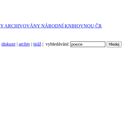
diskuze
|
archiv
|
tiráž
| vyhledávání: