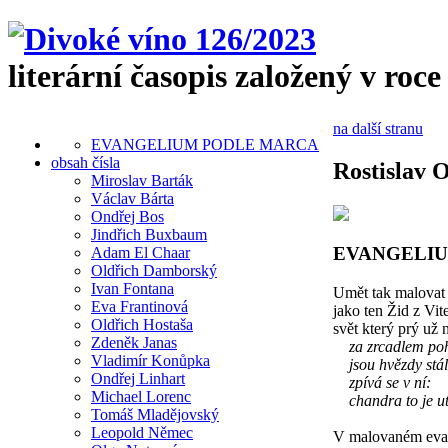
literární časopis založený v roce
na další stranu
EVANGELIUM PODLE MARCA
obsah čísla
Rostislav 
Miroslav Barták
Václav Bárta
Ondřej Bos
Jindřich Buxbaum
EVANGELI
Adam El Chaar
Oldřich Damborský
Ivan Fontana
Umět tak malovat
Eva Frantinová
jako ten Žid z Vit
Oldřich Hostaša
svět který prý už 
Zdeněk Janas
za zrcadlem po
Vladimír Konůpka
jsou hvězdy stál
Ondřej Linhart
zpívá se v ní:
Michael Lorenc
chandra to je u
Tomáš Mladějovský
Leopold Němec
V malovaném evan