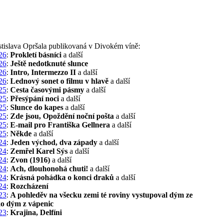
stislava Opršala publikovaná v Divokém víně:
26
:
Prokletí básníci
a další
26
:
Ještě nedotknuté slunce
26
:
Intro, Intermezzo II
a další
26
:
Lednový sonet o filmu v hlavě
a další
25
:
Cesta časovými pásmy
a další
25
:
Přesýpání noci
a další
25
:
Slunce do kapes
a další
25
:
Zde jsou, Opoždění noční pošta
a další
25
:
E-mail pro Františka Gellnera
a další
25
:
Někde
a další
24
:
Jeden východ, dva západy
a další
24
:
Zemřel Karel Sýs
a další
24
:
Zvon (1916)
a další
24
:
Ach, dlouhonohá chuti!
a další
24
:
Krásná pohádka o konci draků
a další
24
:
Rozcházení
23
:
A pohleděv na všecku zemi té roviny vystupoval dým ze
ko dým z vápenic
23
:
Krajina, Delfíni