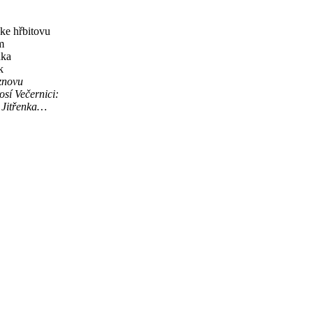
 ke hřbitovu
m
nka
k
znovu
í Večernici:
 Jitřenka…