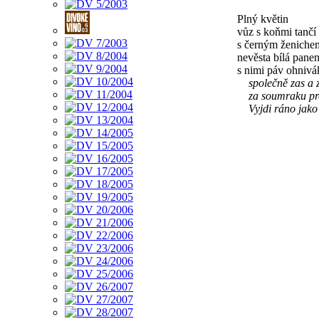
Plný květin
vůz s koňmi tančí
s černým ženiche
nevěsta bílá pane
s nimi páv ohnivá
společně zas a 
za soumraku pros
Vyjdi ráno jako