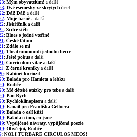
23
:
Mým obyvatelům!
a další
23
:
Dvě esemesky ze skrytých čísel
22
:
Dál! Dál!
a další
22
:
Moje básně
a další
22
:
Jiskřičník
a další
22
:
Srdce stětí
22
:
Blues o jedné vteřině
21
:
České fátum
21
:
Zdálo se mi
21
:
Theatrummundi jednoho herce
21
:
Ještě pokus
a další
21
:
Curriculum vitae
a další
21
:
Z černé kroniky
a další
20
:
Kabinet kuriozit
20
:
Balada pro Hamleta a lebku
20
:
Rodiče
20
:
Mé dětské otázky pro tebe
a další
20
:
Pan Bych
20
:
Rychloklínopisem
a další
19
:
E-mail pro Františka Gellnera
19
:
Balada o oslí kůži
19
:
Balada o tom, co jsme
19
:
Vypůjčené návraty, vypůjčená poezie
19
:
Obyčejní, Rodiče
9
:
NOLI TURBARE CIRCULOS MEOS!