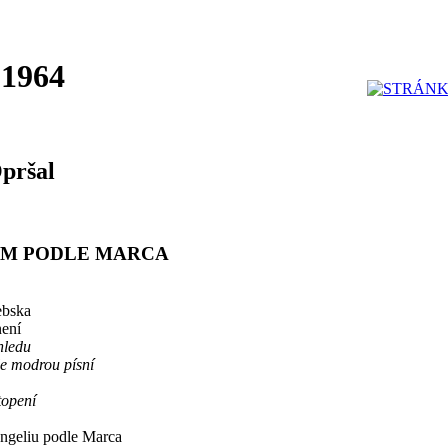
 1964
Opršal
UM PODLE MARCA
ebska
není
hledu
e modrou písní
topení
geliu podle Marca