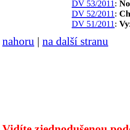
DV 53/2011
:
No
DV 52/2011
:
Ch
DV 51/2011
:
Vy
nahoru
|
na další stranu
Divoké víno 116/2021 vyšl
ISSN 1214-6099 /// samozv
104 00 Praha 10, Hájek 88,
redakce@divokevino.cz
//
///
příští číslo Divokého v
Vidíte zjednodušenou pod