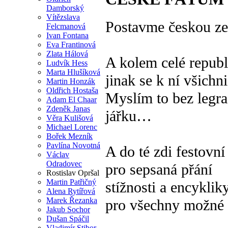
Damborský
Vítězslava
Postavme českou ze
Felcmanová
Ivan Fontana
Eva Frantinová
Zlata Hálová
A kolem celé republ
Ludvík Hess
Marta Hlušíková
jinak se k ní všichn
Martin Honzák
Oldřich Hostaša
Myslím to bez legra
Adam El Chaar
Zdeněk Janas
jářku…
Věra Kulišová
Michael Lorenc
Bořek Mezník
Pavlína Novotná
A do té zdi festovní
Václav
Odradovec
pro sepsaná přání
Rostislav Opršal
Martin Patřičný
stížnosti a encyklik
Alena Rytířová
Marek Řezanka
pro všechny možné 
Jakub Sochor
Dušan Spáčil
Vladimír Stibor