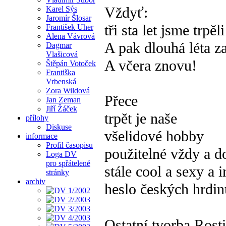
Vždyť:
Karel Sýs
Jaromír Šlosar
tři sta let jsme trpěli
František Uher
Alena Vávrová
A pak dlouhá léta z
Dagmar
Vlašicová
A včera znovu!
Štěpán Votoček
Františka
Vrbenská
Zora Wildová
Přece
Jan Zeman
Jiří Žáček
trpět je naše
přílohy
Diskuse
všelidové hobby
informace
Profil časopisu
použitelné vždy a d
Loga DV
pro spřátelené
stále cool a sexy a i
stránky
archiv
heslo českých hrdin
Ostatní tvorba Ros