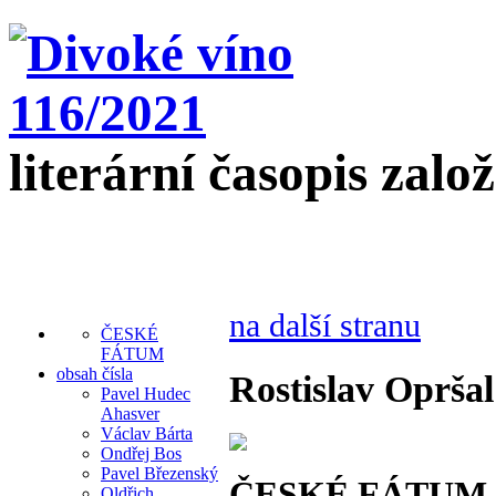
literární časopis zalo
na další stranu
ČESKÉ
FÁTUM
obsah čísla
Rostislav Opršal
Pavel Hudec
Ahasver
Václav Bárta
Ondřej Bos
Pavel Březenský
ČESKÉ FÁTUM
Oldřich