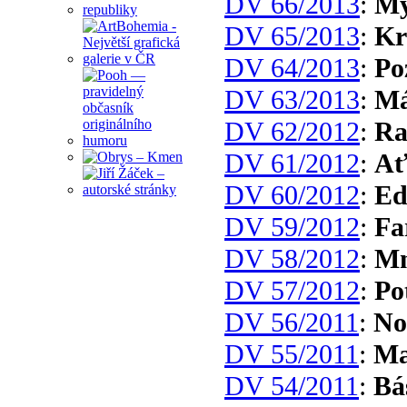
DV 66/2013
:
My
DV 65/2013
:
Kr
DV 64/2013
:
Po
DV 63/2013
:
Má
DV 62/2012
:
Ra
DV 61/2012
:
Ať
DV 60/2012
:
Ed
DV 59/2012
:
Fa
DV 58/2012
:
Mn
DV 57/2012
:
Po
DV 56/2011
:
No
DV 55/2011
:
Ma
DV 54/2011
:
Bá