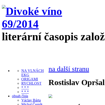
literární časopis zalo
na další stranu
NA VLNÁCH
EKG
ORIGAMI
Rostislav Opršal
RYCHLOST
* * *
* * *
obsah čísla
Václav Bárta
Michal Černík