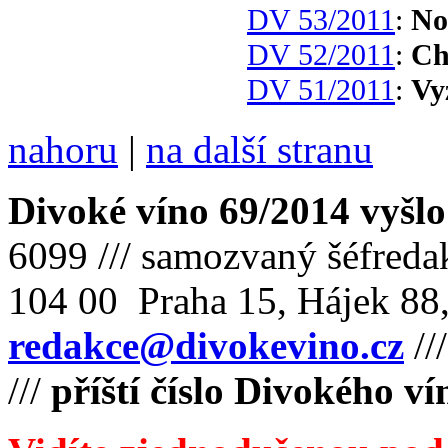
DV 53/2011
:
No
DV 52/2011
:
Ch
DV 51/2011
:
Vy
nahoru
|
na další stranu
Divoké víno 69/2014 vyšlo
6099 /// samozvaný šéfreda
104 00 Praha 15, Hájek 88,
redakce@divokevino.cz
//
///
příští číslo Divokého v