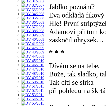
Jablko poznání?
Eva odkládá fíkový 
Hle! První striptýze
Adamovi při tom k
zaskočil ohryzek…
* * *
Dívám se na tebe.
Bože, tak sladko, ta
Tak cítí se sirka
při pohledu na škr