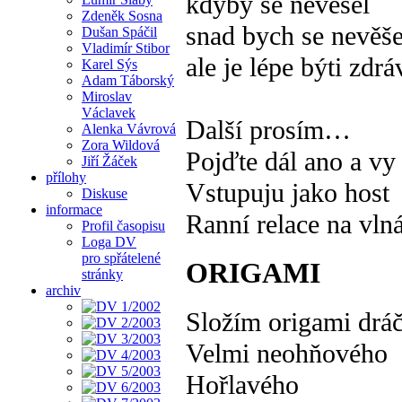
kdyby se nevešel
Zdeněk Sosna
snad bych se nevěše
Dušan Spáčil
Vladimír Stibor
ale je lépe býti zdrá
Karel Sýs
Adam Táborský
Miroslav
Václavek
Další prosím…
Alenka Vávrová
Zora Wildová
Pojďte dál ano a v
Jiří Žáček
přílohy
Vstupuju jako host
Diskuse
informace
Ranní relace na vl
Profil časopisu
Loga DV
pro spřátelené
ORIGAMI
stránky
archiv
Složím origami drá
Velmi neohňového
Hořlavého