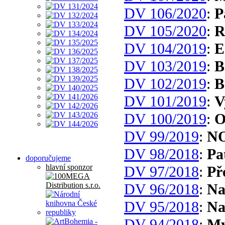
DV 106/2020
:
P
DV 105/2020
:
R
DV 104/2019
:
E
DV 103/2019
:
B
DV 102/2019
:
B
DV 101/2019
:
V
DV 100/2019
:
O
DV 99/2019
:
N
DV 98/2018
:
Pa
doporučujeme
hlavní sponzor
DV 97/2018
:
Př
DV 96/2018
:
Na
DV 95/2018
:
Na
DV 94/2018
:
My