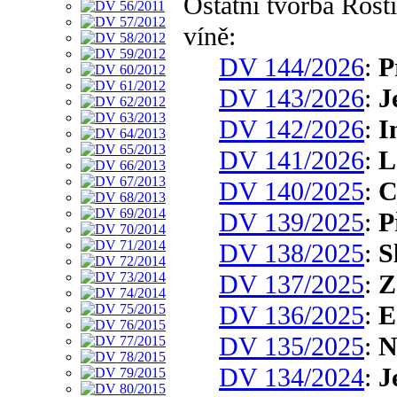
Ostatní tvorba Ros
víně:
DV 144/2026
:
P
DV 143/2026
:
J
DV 142/2026
:
I
DV 141/2026
:
L
DV 140/2025
:
C
DV 139/2025
:
P
DV 138/2025
:
S
DV 137/2025
:
Z
DV 136/2025
:
E
DV 135/2025
:
N
DV 134/2024
:
J