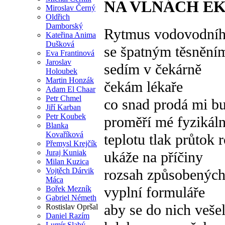
NA VLNÁCH E
Miroslav Černý
Oldřich
Damborský
Rytmus vodovodníh
Kateřina Anima
Dušková
se špatným těsněním
Eva Frantinová
Jaroslav
sedím v čekárně
Holoubek
Martin Honzák
čekám lékaře
Adam El Chaar
Petr Chmel
co snad prodá mi bu
Jiří Karban
Petr Koubek
proměří mé fyzikáln
Blanka
Kovaříková
teplotu tlak průtok 
Přemysl Krejčík
Juraj Kuniak
ukáže na příčiny
Milan Kuzica
Vojtěch Dárvik
rozsah způsobených
Máca
vyplní formuláře
Bořek Mezník
Gabriel Németh
aby se do nich vešel
Rostislav Opršal
Daniel Razím
Lumír Slabý