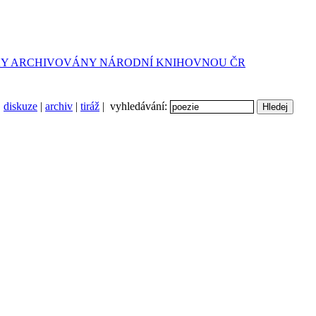
diskuze
|
archiv
|
tiráž
| vyhledávání: