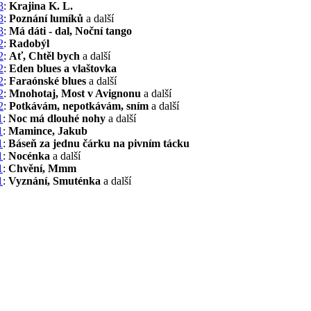
3
:
Krajina K. L.
3
:
Poznání lumíků
a další
3
:
Má dáti - dal, Noční tango
2
:
Radobýl
2
:
Ať, Chtěl bych
a další
2
:
Eden blues a vlaštovka
2
:
Faraónské blues
a další
2
:
Mnohotaj, Most v Avignonu
a další
2
:
Potkávám, nepotkávám, sním
a další
1
:
Noc má dlouhé nohy
a další
1
:
Mamince, Jakub
1
:
Báseň za jednu čárku na pivním tácku
1
:
Nocénka
a další
1
:
Chvění, Mmm
1
:
Vyznání, Smuténka
a další