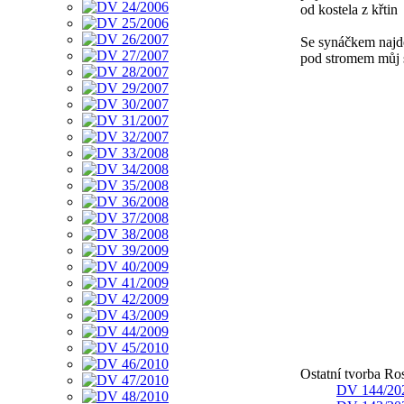
od kostela z křtin
Se synáčkem najd
pod stromem můj 
Ostatní tvorba Ro
DV 144/20