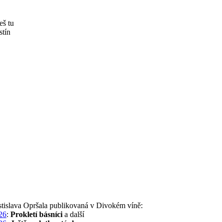
eš tu
stín
stislava Opršala publikovaná v Divokém víně:
26
:
Prokletí básníci
a další