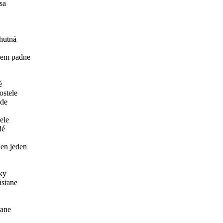
sa
chutná
ákem padne
é
ostele
ede
ele
dé
en jeden
aky
ůstane
Pane