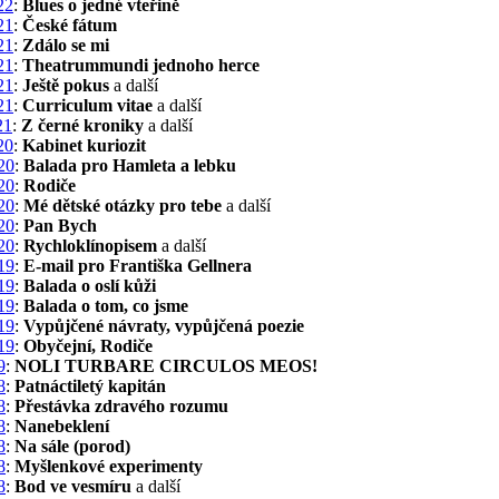
22
:
Blues o jedné vteřině
21
:
České fátum
21
:
Zdálo se mi
21
:
Theatrummundi jednoho herce
21
:
Ještě pokus
a další
21
:
Curriculum vitae
a další
21
:
Z černé kroniky
a další
20
:
Kabinet kuriozit
20
:
Balada pro Hamleta a lebku
20
:
Rodiče
20
:
Mé dětské otázky pro tebe
a další
20
:
Pan Bych
20
:
Rychloklínopisem
a další
19
:
E-mail pro Františka Gellnera
19
:
Balada o oslí kůži
19
:
Balada o tom, co jsme
19
:
Vypůjčené návraty, vypůjčená poezie
19
:
Obyčejní, Rodiče
9
:
NOLI TURBARE CIRCULOS MEOS!
8
:
Patnáctiletý kapitán
8
:
Přestávka zdravého rozumu
8
:
Nanebeklení
8
:
Na sále (porod)
8
:
Myšlenkové experimenty
8
:
Bod ve vesmíru
a další