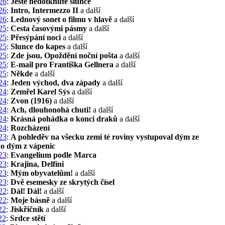
26
:
Ještě nedotknuté slunce
26
:
Intro, Intermezzo II
a další
26
:
Lednový sonet o filmu v hlavě
a další
25
:
Cesta časovými pásmy
a další
25
:
Přesýpání noci
a další
25
:
Slunce do kapes
a další
25
:
Zde jsou, Opoždění noční pošta
a další
25
:
E-mail pro Františka Gellnera
a další
25
:
Někde
a další
24
:
Jeden východ, dva západy
a další
24
:
Zemřel Karel Sýs
a další
24
:
Zvon (1916)
a další
24
:
Ach, dlouhonohá chuti!
a další
24
:
Krásná pohádka o konci draků
a další
24
:
Rozcházení
23
:
A pohleděv na všecku zemi té roviny vystupoval dým ze
ko dým z vápenic
23
:
Evangelium podle Marca
23
:
Krajina, Delfíni
23
:
Mým obyvatelům!
a další
23
:
Dvě esemesky ze skrytých čísel
22
:
Dál! Dál!
a další
22
:
Moje básně
a další
22
:
Jiskřičník
a další
22
:
Srdce stětí