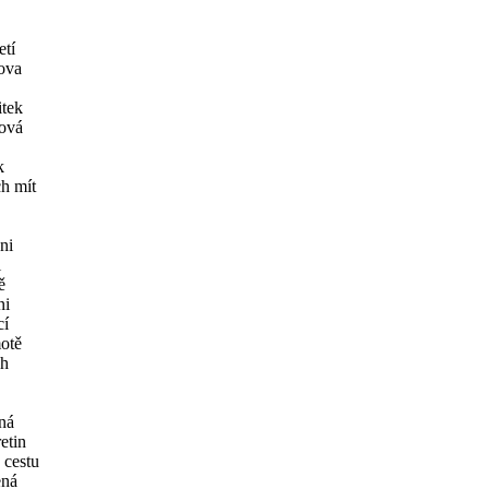
etí
ova
itek
ová
k
ch mít
ni
i
ě
ni
cí
otě
ch
ná
etin
 cestu
ená