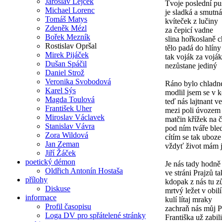
Jaroslav Lejček
Tvoje poslední pu
Michael Lorenc
je sladká a smutná
Tomáš Matys
kvíteček z lučiny
Zdeněk Mézl
za čepicí vadne
Bořek Mezník
slina hořkoslaně 
Rostislav Opršal
tělo padá do hlíny
Mirek Pijáček
tak voják za voj
Dušan Spáčil
nezůstane jediný
Daniel Strož
Veronika Svobodová
Ráno bylo chladn
Karel Sýs
modlil jsem se v k
Magda Toulová
teď nás lajtnant v
František Uher
mezi poli úvozem
Miroslav Václavek
matčin křížek na č
Stanislav Vávra
pod ním tváře ble
Zora Wildová
cítím se tak uboze
Jan Zeman
vždyť život mám j
Jiří Žáček
poetický démon
Je nás tady hodně
Oldřich Antonín Hostaša
ve stráni Prajzů t
přílohy
kdopak z nás tu z
Diskuse
mrtvý ležet v obilí
informace
kulí lítaj mraky
Profil časopisu
zachraň nás můj 
Loga DV pro spřátelené stránky
Františka už zabili