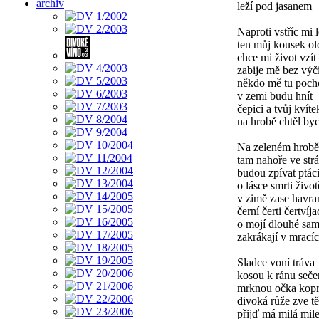
archiv
leží pod jasanem
Naproti vstříc mi l
ten můj kousek ol
chce mi život vzít
zabije mě bez výč
někdo mě tu poch
v zemi budu hnít
čepici a tvůj kvíte
na hrobě chtěl by
Na zeleném hrobě
tam nahoře ve strá
budou zpívat ptác
o lásce smrti život
v zimě zase havra
černí čerti čertvíja
o mojí dlouhé sam
zakrákají v mrací
Sladce voní tráva
kosou k ránu seče
mrknou očka kopr
divoká růže zve tě
přijď má milá mil