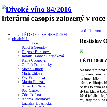
literární časopis založený v roce
na další stranu
LÉTO 1866 ZA HRADCEM
obsah čísla
Rostislav 
Ondra Bos
Pavel Březenský
Dagmar Burianová
Jarmila Hannah Čermáková
LÉTO 1866
Karla Cikánová
Oldřich Damborský
Michal Dunda
Na modrém nebi sl
Marta Ehlová
my mašírujem na 
Eva Frantinová
na louce bílé kopr
Martin Honzák
pšenice slibuje ch
Adam El Chaar
co nás to čeká za
Petr Chmel
slyším klapat bož
Zdeněk Janas
štěstí je bába slep
Andrea Jarolímová
my hrajeme si na 
Ladislav Kvasnička