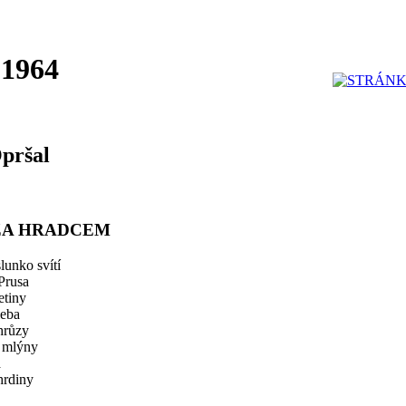
 1964
Opršal
 ZA HRADCEM
unko svítí
Prusa
etiny
leba
 hrůzy
í mlýny
á
hrdiny