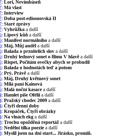
7
:
Lori, Nevímbáseň
7
:
Má vlast
7
:
Interview
7
:
Doba post-edisonovská II
7
:
Staré zprávy
7
:
Vyhrůžka
a další
6
:
Lipový kůň
a další
6
:
Manifest normálního
a další
6
:
Máj, Můj anděl
a další
6
:
Balada o prznitelích slov
a další
6
:
Druhý lednový sonet o filmu V hlavě
a další
5
:
Rispet, Počítám ovečky abych se probudil
5
:
Balada o hodnotách teď a potom
5
:
Prý, Právě
a další
5
:
Máj, Druhý květnový sonet
5
:
Milá paní Kainová
5
:
Malá noční kasace
a další
4
:
Hamlet píše Ofélii
a další
4
:
Pražský chodec 2009
a další
4
:
Čtyři denní doby
4
:
Kropáček, Čtyři obrázky
4
:
Na vlnách ekg
a další
3
:
Trochu opožděná reportáž
a další
3
:
Nedělní tílka poezie
a další
3
:
Myslil jsem na dni staré... Jirásku, promiň.