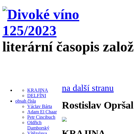
literární časopis zalo
na další stranu
KRAJINA
DELFÍNI
obsah čísla
Rostislav Opršal
Václav Bárta
Adam El Chaar
Petr Cincibuch
Oldřich
Damborský
KRAJINA
Vítězslava