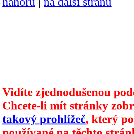
nahoru
|
na další stranu
Divoké víno 125/2023 vyšl
ISSN 1214-6099 ❖ samozva
104 00 Praha 10, Hájek 88
redakce@divokevino.cz
vyjde 19. července 2023
Vidíte zjednodušenou pod
Chcete-li mít stránky zobr
takový prohlížeč
, který p
používané na těchto strán