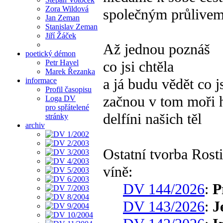
Zora Wildová
společným průlive
Jan Zeman
Stanislav Zeman
Jiří Žáček
Až jednou poznáš
poetický démon
co jsi chtěla
Petr Havel
Marek Řezanka
a já budu vědět co j
informace
Profil časopisu
začnou v tom moři h
Loga DV
pro spřátelené
delfíni našich těl
stránky
archiv
Ostatní tvorba Ros
víně:
DV 144/2026
:
P
DV 143/2026
:
J