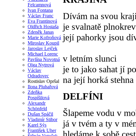
Felcamnová
Ivan Fontana
Dívám na svou kraj
Václav Franc
Eva Frantinová
je svalnatě plnokre
Oldřich Hostaša
Zdeněk Janas
její pahorky jsou dí
Marie Kofroňová
Miroslav Koupil
Jaroslav Lejček
Michael Lorenc
v letním slunci
Pavlína Novotná
Olga Nytrová
je to jako sahat jí p
Václav
Odradovec
na její horká stehna
Rostislav Opršal
Ilona Pluhařová
Zdeňka
DELFÍNI
Pospíšilová
Alexandr
Schönfeld
Šlapeme vodu v moř
Dušan Spáčil
Vladimír Stibor
já v tvém a ty v mé
Karel Sýs
František Uher
hledáme k sobě ces
Štěpán Votoček