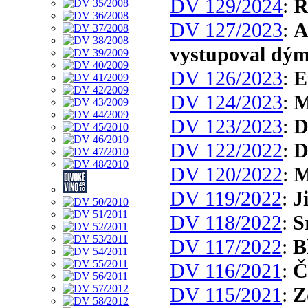
DV 129/2024
:
R
DV 127/2023
:
A
vystupoval dým
DV 126/2023
:
E
DV 124/2023
:
M
DV 123/2023
:
D
DV 122/2022
:
D
DV 120/2022
:
M
DV 119/2022
:
J
DV 118/2022
:
S
DV 117/2022
:
B
DV 116/2021
:
Č
DV 115/2021
:
Z