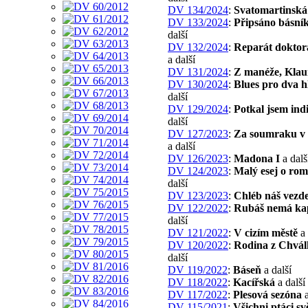
DV 134/2024
:
Svatomartinská
DV 133/2024
:
Připsáno básní
další
DV 132/2024
:
Reparát doktor
a další
DV 131/2024
:
Z manéže, Kla
DV 130/2024
:
Blues pro dva h
další
DV 129/2024
:
Potkal jsem ind
další
DV 127/2023
:
Za soumraku v
a další
DV 126/2023
:
Madona I
a dalš
DV 124/2023
:
Malý esej o ro
další
DV 123/2023
:
Chléb náš vezde
DV 122/2022
:
Rubáš nemá ka
další
DV 121/2022
:
V cizím městě
a 
DV 120/2022
:
Rodina z Chvá
další
DV 119/2022
:
Báseň
a další
DV 118/2022
:
Kacířská
a další
DV 117/2022
:
Plesová sezóna
a
DV 115/2021
:
Všichni ptáci sv