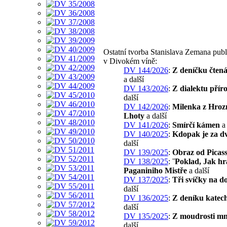
Ostatní tvorba Stanislava Zemana pub
v Divokém víně:
DV 144/2026
:
Z deníčku čtená
a další
DV 143/2026
:
Z dialektu přír
další
DV 142/2026
:
Milenka z Hroz
Lhoty
a další
DV 141/2026
:
Smírčí kámen
a 
DV 140/2025
:
Kdopak je za d
další
DV 139/2025
:
Obraz od Picas
DV 138/2025
:
¨Poklad, Jak hr
Paganiniho Mistře
a další
DV 137/2025
:
Tři svíčky na d
další
DV 136/2025
:
Z deníku katech
další
DV 135/2025
:
Z moudrosti m
další