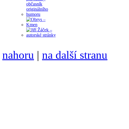
nahoru
|
na další stranu
Divoké víno 125/2023 vyšl
ISSN 1214-6099 ❖ samozva
104 00 Praha 10, Hájek 88
redakce@divokevino.cz
vyjde 19. července 2023