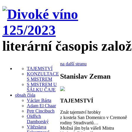
literární časopis zalo
na další stranu
TAJEMSTVÍ
KONZULTACE
Stanislav Zeman
S MISTREM
S MISTREM U
ŠÁLKU ČAJE
obsah čísla
TAJEMSTVÍ
Václav Bárta
Adam El Chaar
Petr Cincibuch
Znát tajemství hrobky
Oldřich
z kostela San Domenico v Cremoně
Damborský
rodiny Stradivariů…
Vítězslava
Možná jím byla vášeň Mistra