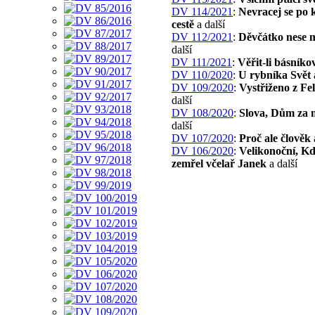
DV 114/2021
:
Nevracej se po 
cestě
a další
DV 112/2021
:
Děvčátko nese 
další
DV 111/2021
:
Věřit-li básníko
DV 110/2020
:
U rybníka Svět
DV 109/2020
:
Vystřiženo z Fel
další
DV 108/2020
:
Slova, Dům za 
další
DV 107/2020
:
Proč ale člověk
DV 106/2020
:
Velikonoční, K
zemřel včelař Janek
a další