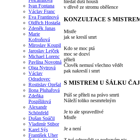
Felcamnová
hledat duši houslí
Ivan Fontana
v dřevě ze stromu oběšence
Václav Franc
Eva Frantinová
KONZULTACE S MISTRE
Oldřich Hostaša
Zdeněk Janas
Mistře
Marie
jak se kreslí smrt
Kofroňová
Miroslav Koupil
Kdo se moc ptá
Jaroslav Lejček
moc se dozví
Michael Lorenc
příteli
Pavlína Novotná
Člověk nemusí všechno vědět
Olga Nytrová
pak nakreslí i smrt
Václav
Odradovec
S MISTREM U ŠÁLKU ČA
Rostislav Opršal
Ilona Pluhařová
Ptáš se příteli na právo smrti
Zdeňka
Náleží toliko nesmrtelným
Pospíšilová
Alexandr
Je to ale spravedlivé
Schönfeld
Mistře
Dušan Spáčil
Vladimír Stibor
Je a není
Karel Sýs
František Uher
Z tvé odpovědi se nedozvím nic