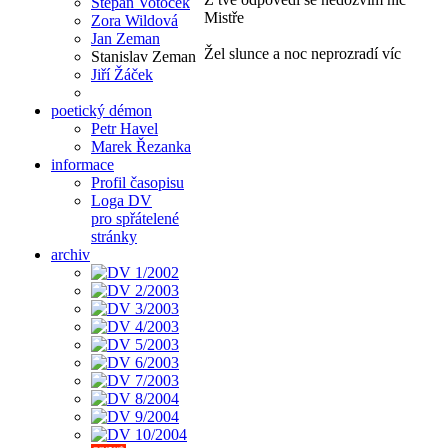
Štěpán Votoček
Mistře
Zora Wildová
Jan Zeman
Žel slunce a noc neprozradí víc
Stanislav Zeman
Jiří Žáček
poetický démon
Petr Havel
Marek Řezanka
informace
Profil časopisu
Loga DV
pro spřátelené
stránky
archiv