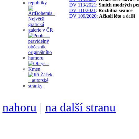
DV 113/2021
:
Smích modrých pe
DV 111/2021
:
Rozbitná seance
DV 109/2020
:
Ačkoli léto
a další
nahoru
|
na další stranu
Divoké víno 125/2023 vyšl