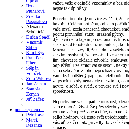
Opršal
vážou vaše ojedinělé vzpomínky a bez nic
Ilona
nejste tak úplně vy.
Pluhařová
Zdeňka
Po celou tu dobu je nejvíce zvláštní, že n
Pospíšilová
hovořit. Celému průběhu, od jeho počátků,
Alexandr
vaše mysl, zcela zanesená chaotickou smě
Schönfeld
pocitu provinění, studu, uražené pýchy,
Dušan Spáčil
dýchavičného lapání po racionalitě, lítosti
Vladimír
stesku. Od tohoto dne už nebudete jako dř
Stibor
Možná jste si zvykli, že s lidmi z vašeho o
Karel Sýs
s cizími osobami, lze hovořit. Lze se omluv
František
jim, chovat se okázale zdvořile, smlouvat, 
Uher
odpuštění. Lze smlouvat se sebou, někdy 
Štěpán
sama sebe. Nic z toho nepřichází v úvahu
Votoček
vámi leží potištěný papír, na telefonních l
Zora Wildová
za psacími stoly nenajdete nic z toho, co 
Jan Zeman
nevíte, o sobě, o světě, o povaze své i po
Stanislav
společnosti.
Zeman
Jiří Žáček
Nepochybně vás napadne možnost, která s
sama: ukončit život. Že přes všechny vazb
poetický démon
tomuto světu prožíváte a cítíte, nemáte už
Petr Havel
sdílet hodnoty, jež tento svět upřednostňuj
Marek
vás, ať tak či onak, přivedly do vaší stávaj
Řezanka
situace.