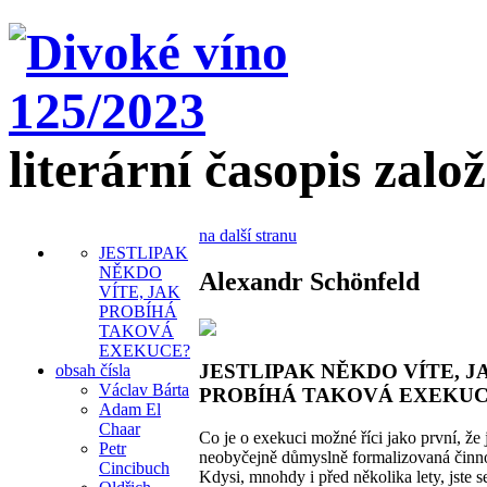
literární časopis zalo
na další stranu
JESTLIPAK
NĚKDO
Alexandr Schönfeld
VÍTE, JAK
PROBÍHÁ
TAKOVÁ
EXEKUCE?
JESTLIPAK NĚKDO VÍTE, J
obsah čísla
Václav Bárta
PROBÍHÁ TAKOVÁ EXEKUC
Adam El
Chaar
Co je o exekuci možné říci jako první, že 
Petr
neobyčejně důmyslně formalizovaná činno
Cincibuch
Kdysi, mnohdy i před několika lety, jste se