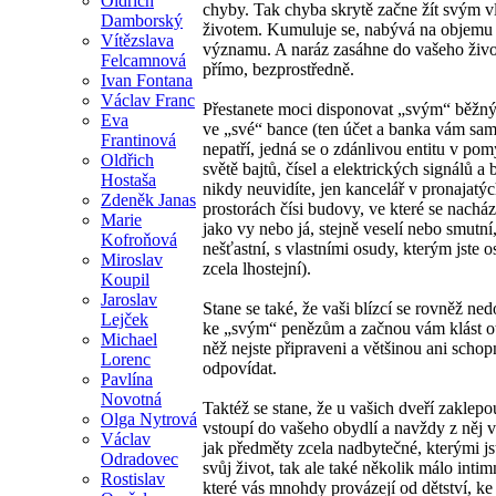
Oldřich
chyby. Tak chyba skrytě začne žít svým v
Damborský
životem. Kumuluje se, nabývá na objemu 
Vítězslava
významu. A naráz zasáhne do vašeho živo
Felcamnová
přímo, bezprostředně.
Ivan Fontana
Václav Franc
Přestanete moci disponovat „svým“ běžn
Eva
ve „své“ bance (ten účet a banka vám sa
Frantinová
nepatří, jedná se o zdánlivou entitu v po
Oldřich
světě bajtů, čísel a elektrických signálů a
Hostaša
nikdy neuvidíte, jen kancelář v pronajatý
Zdeněk Janas
prostorách čísi budovy, ve které se nacháze
Marie
jako vy nebo já, stejně veselí nebo smutní,
Kofroňová
nešťastní, s vlastními osudy, kterým jste 
Miroslav
zcela lhostejní).
Koupil
Jaroslav
Stane se také, že vaši blízcí se rovněž ne
Lejček
ke „svým“ penězům a začnou vám klást o
Michael
něž nejste připraveni a většinou ani schop
Lorenc
odpovídat.
Pavlína
Novotná
Taktéž se stane, že u vašich dveří zaklepou
Olga Nytrová
vstoupí do vašeho obydlí a navždy z něj 
Václav
jak předměty zcela nadbytečné, kterými jste
Odradovec
svůj život, tak ale také několik málo intim
Rostislav
které vás mnohdy provázejí od dětství, ke