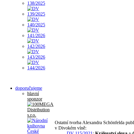
doporučujeme
hlavní
sponzor
Ostatní tvorba Alexandra Schönfelda pub
v Divokém víně:
DV 115/2021
:
Království slova
a d