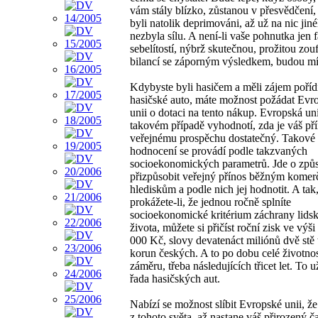
vám stály blízko, zůstanou v přesvědčení, 
byli natolik deprimováni, až už na nic jin
nezbyla sílu. A není-li vaše pohnutka jen 
sebelítostí, nýbrž skutečnou, prožitou zou
bilancí se záporným výsledkem, budou mí
Kdybyste byli hasičem a měli zájem pořídi
hasičské auto, máte možnost požádat Evr
unii o dotaci na tento nákup. Evropská un
takovém případě vyhodnotí, zda je váš př
veřejnému prospěchu dostatečný. Takové
hodnocení se provádí podle takzvaných
socioekonomických parametrů. Jde o způs
přizpůsobit veřejný přínos běžným kome
hlediskům a podle nich jej hodnotit. A tak
prokážete-li, že jednou ročně splníte
socioekonomické kritérium záchrany lids
života, můžete si přičíst roční zisk ve výš
000 Kč, slovy devatenáct miliónů dvě stě t
korun českých. A to po dobu celé životno
záměru, třeba následujících třicet let. To u
řada hasičských aut.
Nabízí se možnost slíbit Evropské unii, že
z tohoto světa, až nastane váš přirozený č