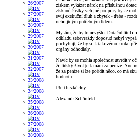
ziskem vykázat nárok na příslušnou dotac
získané částky veřejné podpory byste mohl
svůj exekuční dluh a zbytek - třeba - rozd
nebo jiným potřebným lidem.
Myslím, že by to nevyšlo. Dotační titul d
odkladu sebevraždy doposud nebyl vypsá
pochybuji, že by se k takovému kroku pří
orgány odhodlaly.
Navíc by se mohla společnost utvrdit v o
že lidský život je k mání za peníze. Aneb
že za peníze si lze pořídit něco, co má sk
hodnotu.
Přeji hezké dny.
Alexandr Schönfeld