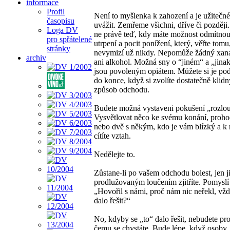
informace
Profil
Není to myšlenka k zahození a je užitečné
časopisu
uvážit. Zemřeme všichni, dříve či později
Loga DV
ne právě teď, kdy máte možnost odmítnou
pro spřátelené
utrpení a pocit ponížení, který, věřte tomu
stránky
nevymizí už nikdy. Nepomůže žádný xanax
archiv
ani alkohol. Možná sny o “jiném“ a „jinak
jsou povoleným opiátem. Můžete si je pod
do konce, když si zvolíte dostatečně klidný
způsob odchodu.
Budete možná vystaveni pokušení „rozlouč
Vysvětlovat něco ke svému konání, prohod
nebo dvě s někým, kdo je vám blízký a k
cítíte vztah.
Nedělejte to.
Zůstane-li po vašem odchodu bolest, jen 
prodlužovaným loučením zjitříte. Pomyslí 
„Hovořil s námi, proč nám nic neřekl, vžd
dalo řešit?“
No, kdyby se „to“ dalo řešit, nebudete pr
čemu se chystáte. Bude lépe, když osoby, 