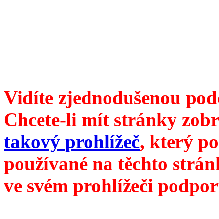
ISSN 1214-6099 ❖ samozva
104 00 Praha 10, Hájek 88
redakce@divokevino.cz
vyjde 19. července 2023
Vidíte zjednodušenou pod
Chcete-li mít stránky zobr
takový prohlížeč
, který p
používané na těchto strán
ve svém prohlížeči podpor