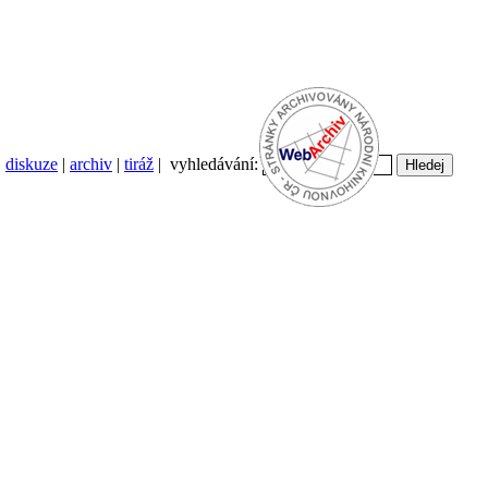
diskuze
|
archiv
|
tiráž
| vyhledávání: