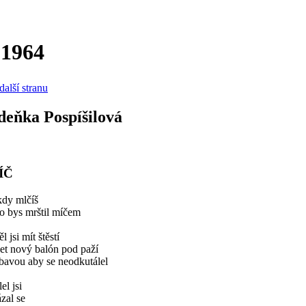
 1964
další stranu
deňka Pospíšilová
ÍČ
kdy mlčíš
o bys mrštil míčem
ěl jsi mít štěstí
et nový balón pod paží
bavou aby se neodkutálel
lel jsi
ázal se