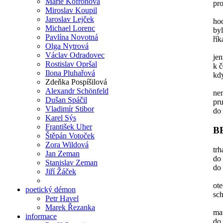
Marie Kofroňová
pro
Miroslav Koupil
Jaroslav Lejček
hod
Michael Lorenc
byl
Pavlína Novotná
řík
Olga Nytrová
Václav Odradovec
jen
Rostislav Opršal
k 
Ilona Pluhařová
kdy
Zdeňka Pospíšilová
Alexandr Schönfeld
ne
Dušan Spáčil
pr
Vladimír Stibor
do
Karel Sýs
František Uher
B
Štěpán Votoček
Zora Wildová
trh
Jan Zeman
do
Stanislav Zeman
do 
Jiří Žáček
ot
poetický démon
sch
Petr Havel
Marek Řezanka
mat
informace
do