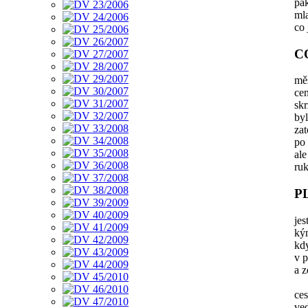
pak
ml
co 
C
mě
cen
sk
byl
zat
po 
ale
ru
P
jes
ký
kd
v p
a 
ce
ved