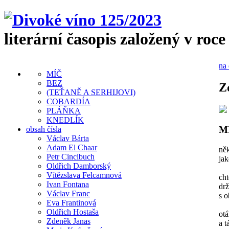
literární časopis založený v roce
na 
MÍČ
BEZ
Z
(TEŤANĚ A SERHIJOVI)
COBARDÍA
PLÁŇKA
KNEDLÍK
M
obsah čísla
Václav Bárta
Adam El Chaar
ně
Petr Cincibuch
jak
Oldřich Damborský
Vítězslava Felcamnová
cht
Ivan Fontana
drž
Václav Franc
s o
Eva Frantinová
Oldřich Hostaša
otá
Zdeněk Janas
a t