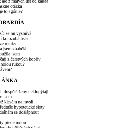
 ale z malých úst od kakaa
askne otázka
je to agónie?
OBARDÍA
síc se mi vysmívá
í kolozubá ústa
rze mraky
a jsem zbabělá
oužila jsem
čaji z čerstvých kopřiv
 holou rukou?
kávem?
LÁŇKA
tli dospělé ženy neklopýtají
m jsem
yž klesám na mysli
ředtuše hypotetické sloty
zdráhám se došlápnout
sty přede mnou
ou do přílišných dálek