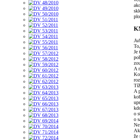
ako
skl
pl
K
Jul
To,
Je 
poř
zou
A m
Kol
roz
Tí
A p
ko
upr
kdo
o s
o s
Nen
Ak
že