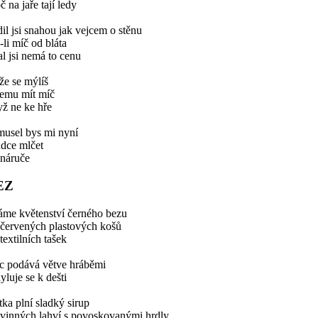
č na jaře tají ledy
il jsi snahou jak vejcem o stěnu
-li míč od bláta
al jsi nemá to cenu
že se mýlíš
čemu mít míč
ž ne ke hře
musel bys mi nyní
udce mlčet
 náruče
EZ
áme květenství černého bezu
 červených plastových košů
textilních tašek
ec podává větve hráběmi
yluje se k dešti
ka plní sladký sirup
 vinných lahví s povoskovanými hrdly