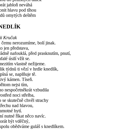
rát jabloň neváhá
onit hlavu pod tíhou
odů omytých deštěm
NEDLÍK
ii Kručak
 čemu nerozumíme, bolí jinak.
to jen představa,
ádně nafouklá, před prasknutím, pnutí,
falé úsilí vžít se.
ezitím vlastně nežijeme.
ik týdnů ti vězí v hrdle knedlík,
píná se, naplňuje tě.
živý kámen. Tíseň.
řitom nejsi tím,
ho nespočetněkrát vzbudila
ostřed noci střelba,
 se skutečně chvěl strachy
třechu nad hlavou,
amotné bytí.
í nutné říkat něco navíc.
orát být vděčný,
 spolu obědváme guláš s knedlíkem.