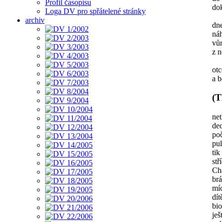
Profil časopisu
dok
Loga DV pro spřátelené stránky
archiv
dne
náh
vůn
z 
otc
a b
(
net
de
po
pul
tik
stř
Cha
brá
míc
dít
bi
ješ