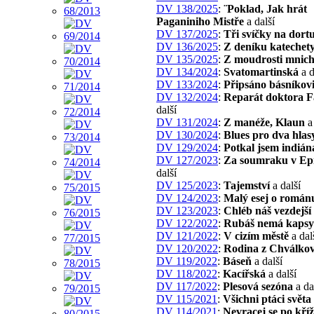
DV 138/2025
:
¨Poklad, Jak hrát
Paganiniho Mistře
a další
DV 137/2025
:
Tři svíčky na dort
DV 136/2025
:
Z deníku katechety
DV 135/2025
:
Z moudrosti mnic
DV 134/2024
:
Svatomartinská
a d
DV 133/2024
:
Připsáno básníkov
DV 132/2024
:
Reparát doktora F
další
DV 131/2024
:
Z manéže, Klaun
a 
DV 130/2024
:
Blues pro dva hlas
DV 129/2024
:
Potkal jsem indián
DV 127/2023
:
Za soumraku v Ep
další
DV 125/2023
:
Tajemství
a další
DV 124/2023
:
Malý esej o román
DV 123/2023
:
Chléb náš vezdejší
DV 122/2022
:
Rubáš nemá kapsy
DV 121/2022
:
V cizím městě
a dal
DV 120/2022
:
Rodina z Chválko
DV 119/2022
:
Báseň
a další
DV 118/2022
:
Kacířská
a další
DV 117/2022
:
Plesová sezóna
a da
DV 115/2021
:
Všichni ptáci světa
DV 114/2021
:
Nevracej se po kříž