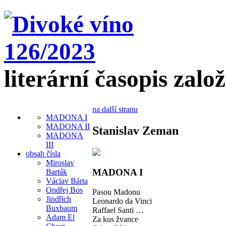
literární časopis zalo
na další stranu
MADONA I
MADONA II
Stanislav Zeman
MADONA
III
obsah čísla
Miroslav
MADONA I
Barták
Václav Bárta
Ondřej Bos
Pasou Madonu
Jindřich
Leonardo da Vinci
Buxbaum
Raffael Santi …
Adam El
Za kus žvance