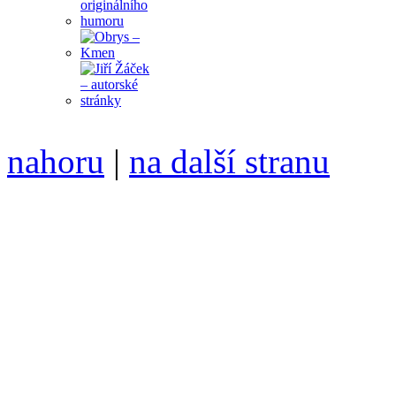
nahoru
|
na další stranu
Divoké víno 126/2023 vyšl
ISSN 1214-6099 ❖ samozva
104 00 Praha 10, Hájek 88
redakce@divokevino.cz
vyjde 19. září 2023