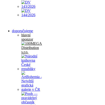
doporučujeme
hlavní
sponzor