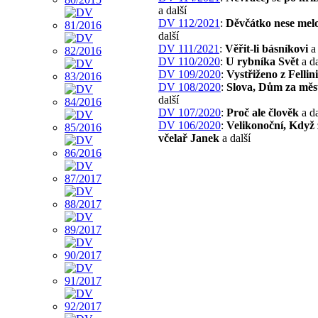
a další
DV 112/2021
:
Děvčátko nese mel
další
DV 111/2021
:
Věřit-li básníkovi
a 
DV 110/2020
:
U rybníka Svět
a da
DV 109/2020
:
Vystřiženo z Fellin
DV 108/2020
:
Slova, Dům za mě
další
DV 107/2020
:
Proč ale člověk
a da
DV 106/2020
:
Velikonoční, Když
včelař Janek
a další