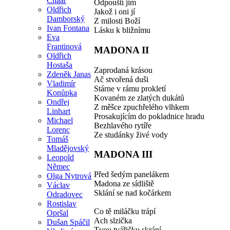
Chaar
Odpouští jim
Oldřich
Jakož i oni jí
Damborský
Z milosti Boží
Ivan Fontana
Lásku k bližnímu
Eva
Frantinová
MADONA II
Oldřich
Hostaša
Zaprodaná krásou
Zdeněk Janas
Ač stvořená duši
Vladimír
Stárne v rámu prokletí
Konůpka
Kovaném ze zlatých dukátů
Ondřej
Z měšce zpuchřelého vlhkem
Linhart
Prosakujícím do pokladnice hradu
Michael
Bezhlavého rytíře
Lorenc
Ze studánky živé vody
Tomáš
Mladějovský
MADONA III
Leopold
Němec
Před šedým panelákem
Olga Nytrová
Madona ze sídliště
Václav
Sklání se nad kočárkem
Odradovec
Rostislav
Co tě miláčku trápí
Opršal
Ach slzička
Dušan Spáčil
Tvou tvářičku skrápí