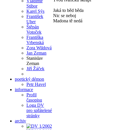
Vladimír
Stibor
Jaká to běd běda
Karel Sýs
Nic se neboj
František
Madona tě nedá
Uher
Štěpán
Votoček
Františka
Vrbenská
Zora Wildová
Jan Zeman
Stanislav
Zeman
Jiří Žáček
poetický démon
Petr Havel
informace
Profil
časopisu
Loga DV
pro spřátelené
stránky
archiv