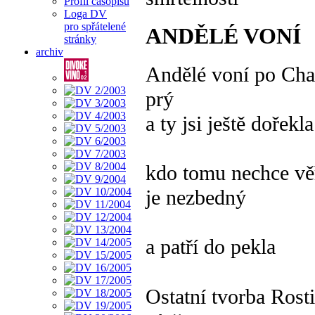
Profil časopisu
Loga DV
pro spřátelené
ANDĚLÉ VONÍ
stránky
archiv
Andělé voní po Chan
prý
a ty jsi ještě dořekla
kdo tomu nechce věř
je nezbedný
a patří do pekla
Ostatní tvorba Ros