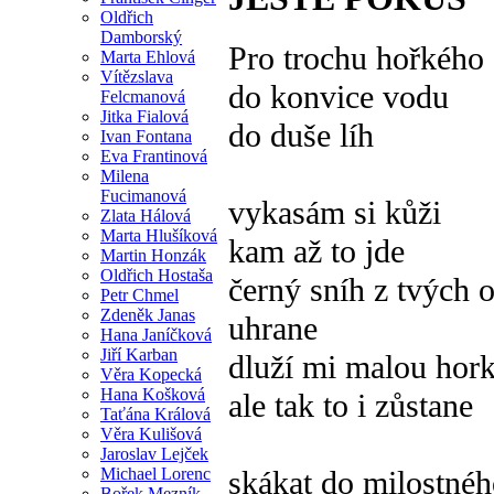
Oldřich
Damborský
Pro trochu hořkého 
Marta Ehlová
Vítězslava
do konvice vodu
Felcmanová
Jitka Fialová
do duše líh
Ivan Fontana
Eva Frantinová
Milena
Fucimanová
vykasám si kůži
Zlata Hálová
Marta Hlušíková
kam až to jde
Martin Honzák
Oldřich Hostaša
černý sníh z tvých 
Petr Chmel
Zdeněk Janas
uhrane
Hana Janíčková
Jiří Karban
dluží mi malou hor
Věra Kopecká
Hana Košková
ale tak to i zůstane
Taťána Králová
Věra Kulišová
Jaroslav Lejček
Michael Lorenc
skákat do milostnéh
Bořek Mezník