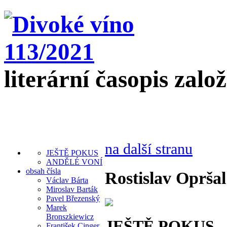
literární časopis zalo
na další stranu
JEŠTĚ POKUS
ANDĚLÉ VONÍ
obsah čísla
Rostislav Opršal
Václav Bárta
Miroslav Barták
Pavel Březenský
Marek
Bronszkiewicz
JEŠTĚ POKUS
František Cinger