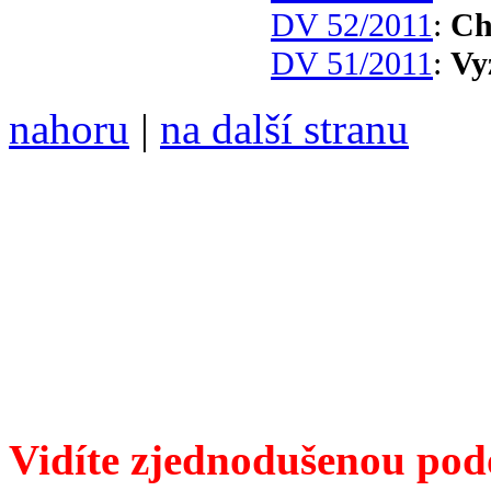
DV 52/2011
:
Ch
DV 51/2011
:
Vy
nahoru
|
na další stranu
Divoké víno 113/2021 vyšl
ISSN 1214-6099 /// samozv
104 00 Praha 10, Hájek 88,
redakce@divokevino.cz
//
///
příští číslo Divokého v
Vidíte zjednodušenou pod