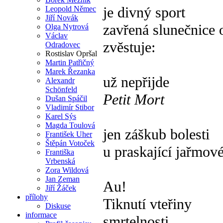
je divný sport
Leopold Němec
Jiří Novák
zavřená slunečnice 
Olga Nytrová
Václav
zvěstuje:
Odradovec
Rostislav Opršal
Martin Patřičný
Marek Řezanka
už nepřijde
Alexandr
Schönfeld
Petit Mort
Dušan Spáčil
Vladimír Stibor
Karel Sýs
Magda Toulová
jen záškub bolesti
František Uher
Štěpán Votoček
u praskající jařmové
Františka
Vrbenská
Zora Wildová
Jan Zeman
Au!
Jiří Žáček
přílohy
Tiknutí vteřiny
Diskuse
informace
smrtelnosti