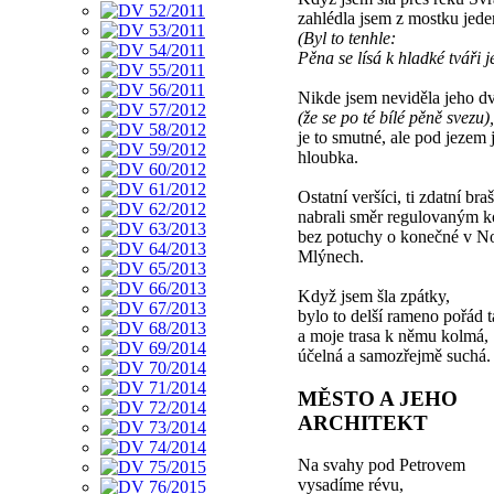
zahlédla jsem z mostku jede
(Byl to tenhle:
Pěna se lísá k hladké tváři j
Nikde jsem neviděla jeho d
(že se po té bílé pěně svezu),
je to smutné, ale pod jezem 
hloubka.
Ostatní veršíci, ti zdatní braš
nabrali směr regulovaným 
bez potuchy o konečné v N
Mlýnech.
Když jsem šla zpátky,
bylo to delší rameno pořád 
a moje trasa k němu kolmá,
účelná a samozřejmě suchá.
MĚSTO A JEHO
ARCHITEKT
Na svahy pod Petrovem
vysadíme révu,