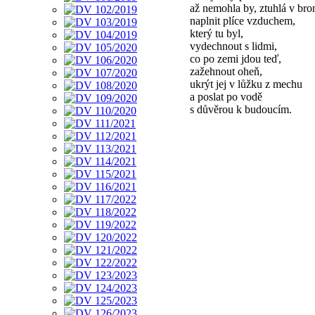
až nemohla by, ztuhlá v bro
naplnit plíce vzduchem,
který tu byl,
vydechnout s lidmi,
co po zemi jdou teď,
zažehnout oheň,
ukrýt jej v lůžku z mechu
a poslat po vodě
s důvěrou k budoucím.