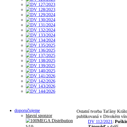
doporučujeme
Ostatní tvorba Taťány Král
hlavní sponzor
publikovaná v Divokém vín
DV 112/2021
:
Puški
Zápověď
a další