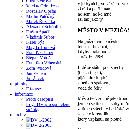
Olga Nytrová
v jeskyních, ve vázách, za z
Václav Odradovec
zkrátka patří jinam,
Rostislav Opršal
ne sem, ne ke mně,
Martin Patřičný
asi tak jako ty.
Marek Řezanka
Alexandr Schönfeld
MĚSTO V MEZIČA
Dušan Spáčil
Vladimír Stibor
Na prázdném náměstí
Karel Sýs
by se dalo tančit,
Magda Toulová
kdyby hrála hudba
František Uher
a někdo přišel.
Štěpán Votoček
Františka Vrbenská
Lidé se stáhli pod střechy
Zora Wildová
(ti šťastnější),
Jan Zeman
pijáci do sklípků,
Jiří Žáček
smetí do spalovny,
přílohy
voda do řeky.
Diskuse
informace
Město teď, suché jako troud
Profil časopisu
jen jen se třese na sirky ohň
Loga DV pro spřátelené
zatímco všechny hasičské v
stránky
se sjely k rendlíku,
archiv
který vzplanul na plotně.