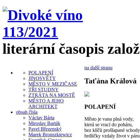
literární časopis zalo
na další stranu
POLAPENÍ
JINOSVĚTY
Taťána Králová
MĚSTO V MEZIČASE
TŘI STUDNY
ZTRÁTA NA MOSTĚ
MĚSTO A JEHO
POLAPENÍ
ARCHITEKT
obsah čísla
Václav Bárta
Město je vana plná vody,
Miroslav Barták
která se vrací do poháru,
Pavel Březenský
bez klíčů prošlapané schody
Marek Bronszkiewicz
hrdličky vzdaly život v páru