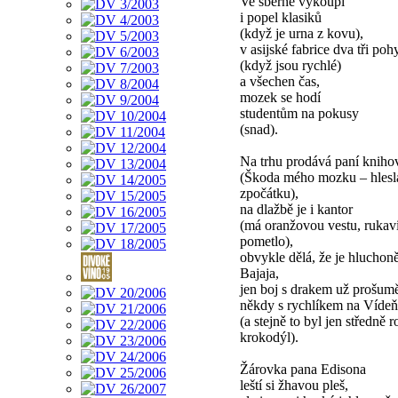
Ve sběrně vykoupí
i popel klasiků
(když je urna z kovu),
v asijské fabrice dva tři po
(když jsou rychlé)
a všechen čas,
mozek se hodí
studentům na pokusy
(snad).
Na trhu prodává paní kniho
(Škoda mého mozku – hlesl
zpočátku),
na dlažbě je i kantor
(má oranžovou vestu, rukav
pometlo),
obvykle dělá, že je hlucho
Bajaja,
jen boj s drakem už prošum
někdy s rychlíkem na Vídeň
(a stejně to byl jen středně r
krokodýl).
Žárovka pana Edisona
leští si žhavou pleš,