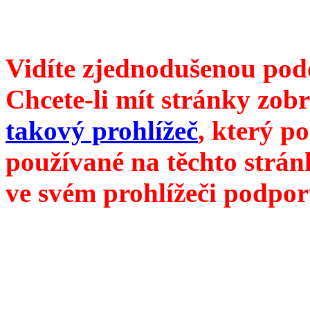
///
příští číslo Divokého v
Vidíte zjednodušenou pod
Chcete-li mít stránky zobr
takový prohlížeč
, který p
používané na těchto strán
ve svém prohlížeči podpor