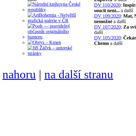
DV 110/2020
:
Inspir
soucit není...
a další
DV 109/2020
:
Mat, 
nemožné
a další
DV 107/2020
:
Za sv
další
DV 105/2020
:
Čekár
Chemo
a další
nahoru
|
na další stranu
Divoké víno 113/2021 vyšl
ISSN 1214-6099 /// samozv
104 00 Praha 10, Hájek 88,
redakce@divokevino.cz
//