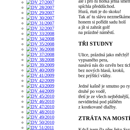
ale i pro ni horká jehla směr
spíchla předdůchod.
Hurá, rtuti je do skoku!
Tak ať tu slávu nezmeškám
honem si pořídit sadu holí
a jít si zahrát golf
na prázdné náměstí.
TŘI STUDNY
Ulice, prázdná jako měchýř
vypsaného pera,
nasává nás do ozvěn bez tic
bez nových hlasů, kroků,
bez prýštící vláhy.
Jedné kašně je smutno po r
druhé po vodě,
třetí je ze všech nejbědnější,
neviditelná pod pláštěm
z kostkované dlažby.
ZTRÁTA NA MOST
Když jsem šla přes řeku Svr