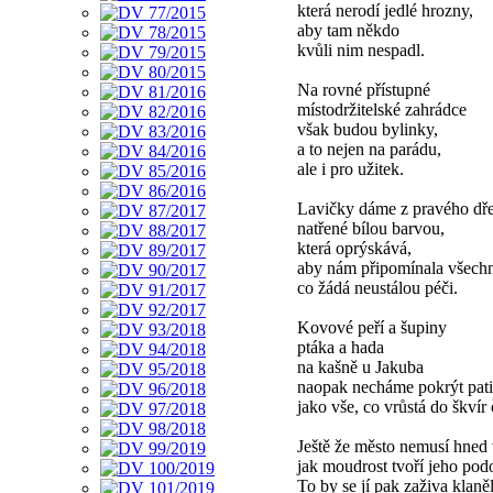
která nerodí jedlé hrozny,
aby tam někdo
kvůli nim nespadl.
Na rovné přístupné
místodržitelské zahrádce
však budou bylinky,
a to nejen na parádu,
ale i pro užitek.
Lavičky dáme z pravého dř
natřené bílou barvou,
která oprýskává,
aby nám připomínala všech
co žádá neustálou péči.
Kovové peří a šupiny
ptáka a hada
na kašně u Jakuba
naopak necháme pokrýt pat
jako vše, co vrůstá do škvír 
Ještě že město nemusí hned 
jak moudrost tvoří jeho pod
To by se jí pak zaživa klaně