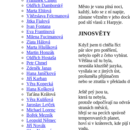
František Cinger
Oldřich Damborský
Město je vana plná noci,
Marta Ehlová
každý, kdo se z ní napije,
Vítězslava Felcmanová
zůstane vězněm v jeho docí
Jitka Fialová
pod sítí vlasů z Harpyje.
Ivan Fontana
Eva Frantinová
JINOSVĚTY
Milena Fucimanová
Zlata Hálová
Když jsem ti chtěla říct
Marta Hlušíková
pár slov pro potěšení,
Martin Honzák
nebylo opět z čeho vybírat.
Oldřich Hostaša
Většina už tu byla,
Petr Chmel
neustála kluziště jazyka,
Zdeněk Janas
vysílala se z jiných úst,
Hana Janíčková
prošuměla přijímačem
Jiří Karban
nebo se ztratila v překladu d
Věra Kopecká
Hana Košková
Ještě prý jsou ta,
Taťána Králová
která tu nebyla,
Věra Kulišová
protože odpočívají na odvr
Jaroslav Lejček
stranách měsíců,
Michael Lorenc
hřejí se na pecích správně
Bořek Mezník
temperovaných planet,
Leopold Němec
hoví si v kráterech, kde pijí
Jiří Novák
vodu,