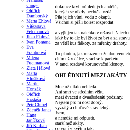
František
Cinger
dokonce krví průhledných andělů,
Oldřich
kterých se nikdy nechtěla vzdát.
Damborský
Pila jejich vůni, vodu z okapů,
Marta Ehlová
Všichni si přáli bolest rozprodat
Vítězslava
Felcmanová
a vyjít jen tak nalehko v režných šatech n
Jitka Fialová
jaký by to ale byl život za byt a za stravu
Ivan Fontana
za větší kus flákoty, za mřenky drahoty.
Eva
Frantinová
Tu planinu, jak mrazem sežehlou vendet
Milena
cítím už v dálce, vrací se k parketu.
Fucimanová
V tanci rozdává korunovační klenoty.
Zlata Hálová
Marta
OHLÉDNUTÍ MEZI AKÁTY
Hlušíková
Martin
Mne už nikdo nehledá.
Honzák
Ani smrt ve středním věku
Oldřich
mezi dvaceti a dvaašedesáti podzimy.
Hostaša
Nejsem pro ni dost dobrý,
Petr Chmel
vyzrálý a chuťově stravitelný.
Zdeněk Janas
Jsem,
Hana
a nemůže mi odpustit,
Janíčková
starší než akáty,
Jiří Karban
co voní v květnu tak,