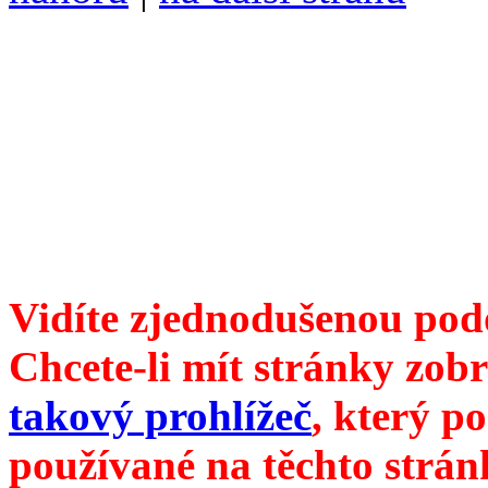
Divoké víno 113/2021 vyšl
ISSN 1214-6099 /// samozv
104 00 Praha 10, Hájek 88,
redakce@divokevino.cz
//
///
příští číslo Divokého v
Vidíte zjednodušenou pod
Chcete-li mít stránky zobr
takový prohlížeč
, který p
používané na těchto strán