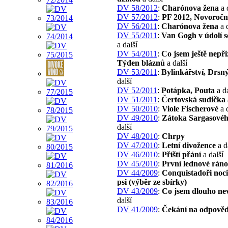
DV 58/2012
:
Charónova žena
a 
DV 57/2012
:
PF 2012, Novoroční
DV 56/2011
:
Charónova žena
a d
DV 55/2011
:
Van Gogh v údolí s
a další
DV 54/2011
:
Co jsem ještě nepři
Týden bláznů
a další
DV 53/2011
:
Bylinkářství, Drsn
další
DV 52/2011
:
Potápka, Pouta
a da
DV 51/2011
:
Čertovská sudička
DV 50/2010
:
Viole Fischerové
a d
DV 49/2010
:
Zátoka Sargasové
další
DV 48/2010
:
Chrpy
DV 47/2010
:
Letní divožence
a d
DV 46/2010
:
Příští přání
a další
DV 45/2010
:
První lednové ráno
DV 44/2009
:
Conquistadoři noci 
psi (výběr ze sbírky)
DV 43/2009
:
Co jsem dlouho ne
další
DV 41/2009
:
Čekání na odpově