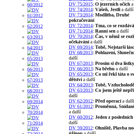
DV 75/2015
:
O jezerních očích
a 
DV 74/2014
:
Vášeň, Jestli
a další
DV 73/2014
:
Modlitba, Druhé
pokračování
DV 72/2014
:
Tma, co se rozdáv
DV 71/2014
:
Ranní sen
a další
DV 70/2014
:
Čas, v němž se roz
očekávání
a další
DV 69/2014
:
Tobě, Nejstarší lás
DV 68/2013
:
Pohlazení, Sluneční
další
DV 67/2013
:
Prosím si dva lístk
DV 66/2013
:
Na břehu
a další
DV 65/2013
:
Co mi řekl táta o 
dětství
a další
DV 64/2013
:
Tobě, Vzducholod
DV 63/2013
:
Co jsem ještě nepři
další
DV 62/2012
:
Před operací
a dalš
DV 61/2012
:
Proměnná, Snídan
a další
DV 60/2012
:
Jeden z posledních
další
DV 59/2012
:
Ohniště, Plavba no
úžinou
a další