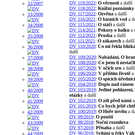
DV 119/2022
:
O věrnosti
a další
DV 118/2022
:
Knižní poznámky
DV 117/2022
:
Ozvěna
a další
DV 116/2021
:
O básních vod
a da
DV 115/2021
:
O stáří
a další
DV 114/2021
:
Pokusy o haiku
a 
DV 112/2021
:
Prosba
a další
DV 111/2021
:
O zákazech
a další
DV 110/2020
:
Co mi řekla blízk
další
DV 109/2020
:
Nabádání, O hran
DV 108/2020
:
Co jsem ti nestačil
DV 107/2020
:
V očích srn
a další
DV 106/2020
:
V příštím životě
a 
DV 105/2020
:
O spících úředníc
DV 104/2019
:
Dopis nad ránem
DV 103/2019
:
Jediné pohlazení,
otázky
a další
DV 102/2019
:
O zdi před námi
a
DV 101/2019
:
Co bych ještě chtě
DV 100/2019
:
O Hoře úsvitu
a da
DV 99/2019
:
O poušti
DV 98/2018
:
Noční rozmluva
DV 97/2018
:
Přísaha
a další
DV 96/2018
:
Svítání u řeky Váh