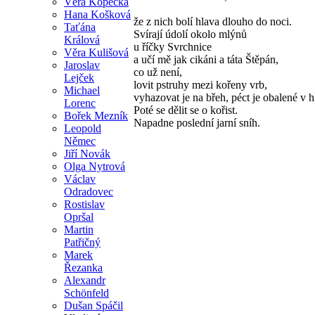
Věra Kopecká
Hana Košková
že z nich bolí hlava dlouho do noci.
Taťána
Svírají údolí okolo mlýnů
Králová
u říčky Svrchnice
Věra Kulišová
a učí mě jak cikáni a táta Štěpán,
Jaroslav
co už není,
Lejček
lovit pstruhy mezi kořeny vrb,
Michael
vyhazovat je na břeh, péct je obalené v h
Lorenc
Poté se dělit se o kořist.
Bořek Mezník
Napadne poslední jarní sníh.
Leopold
Němec
Jiří Novák
Olga Nytrová
Václav
Odradovec
Rostislav
Opršal
Martin
Patřičný
Marek
Řezanka
Alexandr
Schönfeld
Dušan Spáčil