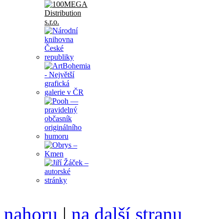
nahoru
|
na další stranu