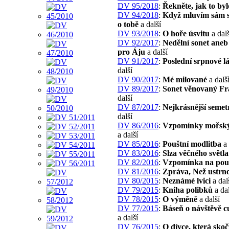
DV 95/2018
:
Řekněte, jak to byl
DV 94/2018
:
Když mluvím sám s
o tobě
a další
DV 93/2018
:
O hoře úsvitu
a dalš
DV 92/2017
:
Nedělní sonet aneb
pro Áju
a další
DV 91/2017
:
Poslední srpnové l
další
DV 90/2017
:
Mé milované
a dalš
DV 89/2017
:
Sonet věnovaný Fr
další
DV 87/2017
:
Nejkrásnější semet
další
DV 86/2016
:
Vzpomínky mořský
a další
DV 85/2016
:
Pouštní modlitba
a 
DV 83/2016
:
Slza věčného světla
DV 82/2016
:
Vzpomínka na pou
DV 81/2016
:
Zpráva, Než ustrn
DV 80/2015
:
Neznámé lvici
a dal
DV 79/2015
:
Kniha polibků
a dal
DV 78/2015
:
O výměně
a další
DV 77/2015
:
Báseň o návštěvě 
a další
DV 76/2015
:
O dívce, která skoč