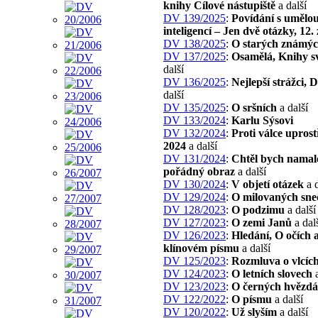
knihy Cílové nástupiště
a další
DV 139/2025
:
Povídání s umělo
inteligencí – Jen dvě otázky, 12.
DV 138/2025
:
O starých známý
DV 137/2025
:
Osamělá, Knihy sv
další
DV 136/2025
:
Nejlepší strážci, 
další
DV 135/2025
:
O sršních
a další
DV 133/2024
:
Karlu Sýsovi
DV 132/2024
:
Proti válce uprost
2024
a další
DV 131/2024
:
Chtěl bych namal
pořádný obraz
a další
DV 130/2024
:
V objetí otázek
a d
DV 129/2024
:
O milovaných sne
DV 128/2023
:
O podzimu
a další
DV 127/2023
:
O zemi Janů
a dal
DV 126/2023
:
Hledání, O očích 
klínovém písmu
a další
DV 125/2023
:
Rozmluva o vlcíc
DV 124/2023
:
O letních slovech
a
DV 123/2023
:
O černých hvězd
DV 122/2022
:
O písmu
a další
DV 120/2022
:
Už slyším
a další