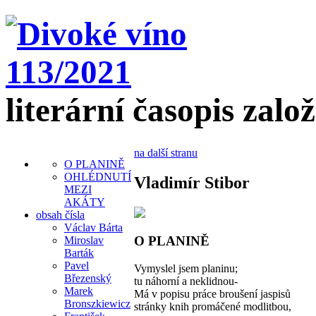
literární časopis zalo
na další stranu
O PLANINĚ
OHLÉDNUTÍ
Vladimír Stibor
MEZI
AKÁTY
obsah čísla
Václav Bárta
O PLANINĚ
Miroslav
Barták
Pavel
Vymyslel jsem planinu;
Březenský
tu náhorní a neklidnou-
Marek
Má v popisu práce broušení jaspisů
Bronszkiewicz
stránky knih promáčené modlitbou,