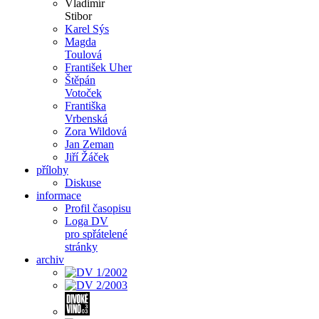
Vladimír
Stibor
Karel Sýs
Magda
Toulová
František Uher
Štěpán
Votoček
Františka
Vrbenská
Zora Wildová
Jan Zeman
Jiří Žáček
přílohy
Diskuse
informace
Profil časopisu
Loga DV
pro spřátelené
stránky
archiv