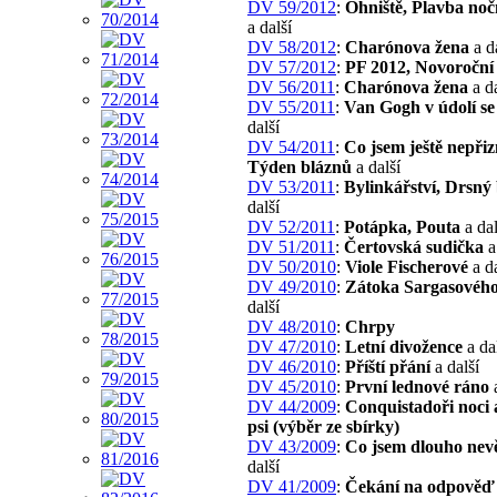
DV 59/2012
:
Ohniště, Plavba noč
a další
DV 58/2012
:
Charónova žena
a d
DV 57/2012
:
PF 2012, Novoroční 
DV 56/2011
:
Charónova žena
a da
DV 55/2011
:
Van Gogh v údolí se
další
DV 54/2011
:
Co jsem ještě nepřiz
Týden bláznů
a další
DV 53/2011
:
Bylinkářství, Drsný
další
DV 52/2011
:
Potápka, Pouta
a dal
DV 51/2011
:
Čertovská sudička
a
DV 50/2010
:
Viole Fischerové
a da
DV 49/2010
:
Zátoka Sargasovéh
další
DV 48/2010
:
Chrpy
DV 47/2010
:
Letní divožence
a da
DV 46/2010
:
Příští přání
a další
DV 45/2010
:
První lednové ráno
a
DV 44/2009
:
Conquistadoři noci a
psi (výběr ze sbírky)
DV 43/2009
:
Co jsem dlouho nev
další
DV 41/2009
:
Čekání na odpověď