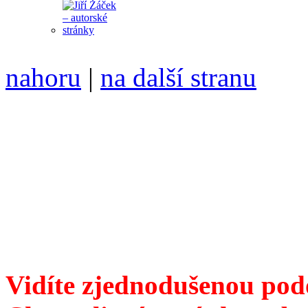
nahoru
|
na další stranu
Divoké víno 93/2018 vyšlo
6099 /// samozvaný šéfreda
104 00 Praha 10, Hájek 88,
redakce@divokevino.cz
//
///
příští číslo Divokého v
Vidíte zjednodušenou pod