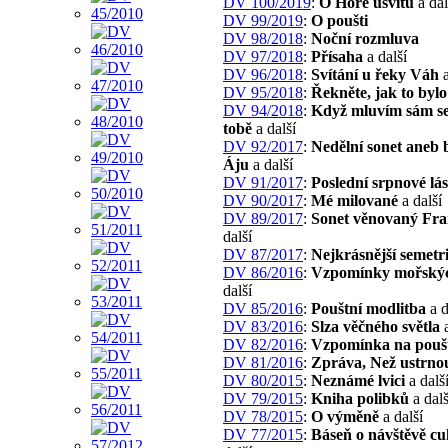
DV 100/2019
:
O Hoře úsvitu
a dal
DV 99/2019
:
O poušti
DV 98/2018
:
Noční rozmluva
DV 97/2018
:
Přísaha
a další
DV 96/2018
:
Svítání u řeky Váh
a
DV 95/2018
:
Řekněte, jak to bylo
DV 94/2018
:
Když mluvím sám se
tobě
a další
DV 92/2017
:
Nedělní sonet aneb 
Áju
a další
DV 91/2017
:
Poslední srpnové lá
DV 90/2017
:
Mé milované
a další
DV 89/2017
:
Sonet věnovaný Fra
další
DV 87/2017
:
Nejkrásnější semetr
DV 86/2016
:
Vzpomínky mořskýc
další
DV 85/2016
:
Pouštní modlitba
a d
DV 83/2016
:
Slza věčného světla
a
DV 82/2016
:
Vzpomínka na pouš
DV 81/2016
:
Zpráva, Než ustrno
DV 80/2015
:
Neznámé lvici
a dalš
DV 79/2015
:
Kniha polibků
a dalš
DV 78/2015
:
O výměně
a další
DV 77/2015
:
Báseň o návštěvě c