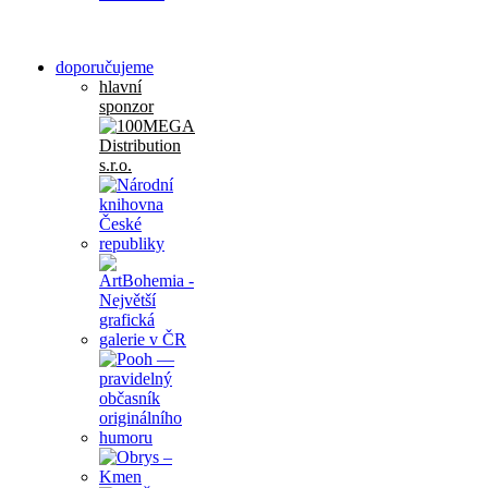
doporučujeme
hlavní
sponzor