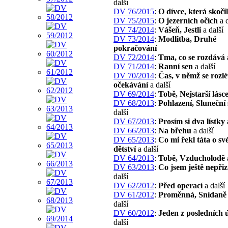
další
DV 76/2015
:
O dívce, která skoči
DV 75/2015
:
O jezerních očích
a d
DV 74/2014
:
Vášeň, Jestli
a další
DV 73/2014
:
Modlitba, Druhé
pokračování
DV 72/2014
:
Tma, co se rozdává
DV 71/2014
:
Ranní sen
a další
DV 70/2014
:
Čas, v němž se rozl
očekávání
a další
DV 69/2014
:
Tobě, Nejstarší lásc
DV 68/2013
:
Pohlazení, Sluneční 
další
DV 67/2013
:
Prosím si dva lístky
DV 66/2013
:
Na břehu
a další
DV 65/2013
:
Co mi řekl táta o s
dětství
a další
DV 64/2013
:
Tobě, Vzducholodě
DV 63/2013
:
Co jsem ještě nepřiz
další
DV 62/2012
:
Před operací
a další
DV 61/2012
:
Proměnná, Snídaně
další
DV 60/2012
:
Jeden z posledních 
další