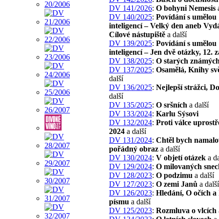
DV 141/2026
:
O bohyni Nemesis
a
DV 140/2025
:
Povídání s umělou
inteligencí – Velký den aneb Vyd
Cílové nástupiště
a další
DV 139/2025
:
Povídání s umělou
inteligencí – Jen dvě otázky, 12. 
DV 138/2025
:
O starých známýc
DV 137/2025
:
Osamělá, Knihy svě
další
DV 136/2025
:
Nejlepší strážci, D
další
DV 135/2025
:
O sršních
a další
DV 133/2024
:
Karlu Sýsovi
DV 132/2024
:
Proti válce uprostř
2024
a další
DV 131/2024
:
Chtěl bych namalo
pořádný obraz
a další
DV 130/2024
:
V objetí otázek
a da
DV 129/2024
:
O milovaných snec
DV 128/2023
:
O podzimu
a další
DV 127/2023
:
O zemi Janů
a další
DV 126/2023
:
Hledání, O očích a
písmu
a další
DV 125/2023
:
Rozmluva o vlcích