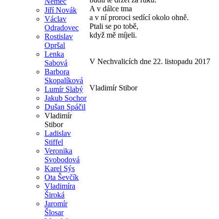
Němec
A v dálce tma
Jiří Novák
a v ní proroci sedící okolo ohně.
Václav
Ptali se po tobě,
Odradovec
když mě míjeli.
Rostislav
Opršal
Lenka
V Nechvalicích dne 22. listopadu 2017
Sabová
Barbora
Skopalíková
Vladimír Stibor
Lumír Slabý
Jakub Sochor
Dušan Spáčil
Vladimír
Stibor
Ladislav
Stiffel
Veronika
Svobodová
Karel Sýs
Ota Ševčík
Vladimíra
Široká
Jaromír
Šlosar