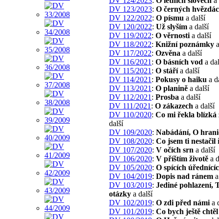
DV 124/2023
:
O letních slovech
a 
DV 123/2023
:
O černých hvězdá
DV 122/2022
:
O písmu
a další
DV 120/2022
:
Už slyším
a další
DV 119/2022
:
O věrnosti
a další
DV 118/2022
:
Knižní poznámky
a
DV 117/2022
:
Ozvěna
a další
DV 116/2021
:
O básních vod
a dal
DV 115/2021
:
O stáří
a další
DV 114/2021
:
Pokusy o haiku
a d
DV 113/2021
:
O planině
a další
DV 112/2021
:
Prosba
a další
DV 111/2021
:
O zákazech
a další
DV 110/2020
:
Co mi řekla blízká
další
DV 109/2020
:
Nabádání, O hrani
DV 108/2020
:
Co jsem ti nestačil 
DV 107/2020
:
V očích srn
a další
DV 106/2020
:
V příštím životě
a d
DV 105/2020
:
O spících úřednící
DV 104/2019
:
Dopis nad ránem
a
DV 103/2019
:
Jediné pohlazení, 
otázky
a další
DV 102/2019
:
O zdi před námi
a d
DV 101/2019
:
Co bych ještě chtěl