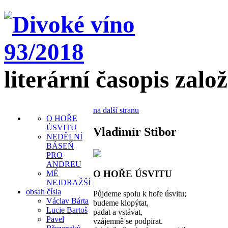
literární časopis zalo
na další stranu
O HOŘE
ÚSVITU
Vladimír Stibor
NEDĚLNÍ
BÁSEŇ
PRO
ANDREU
O HOŘE ÚSVITU
MÉ
NEJDRAŽŠÍ
obsah čísla
Půjdeme spolu k hoře úsvitu;
Václav Bárta
budeme klopýtat,
Lucie Bartoš
padat a vstávat,
Pavel
vzájemně se podpírat.