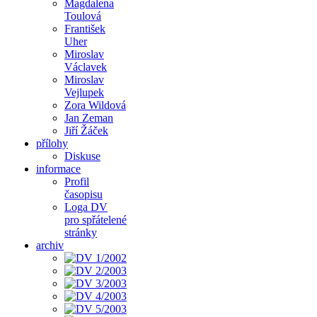
Magdalena
Toulová
František
Uher
Miroslav
Václavek
Miroslav
Vejlupek
Zora Wildová
Jan Zeman
Jiří Žáček
přílohy
Diskuse
informace
Profil
časopisu
Loga DV
pro spřátelené
stránky
archiv