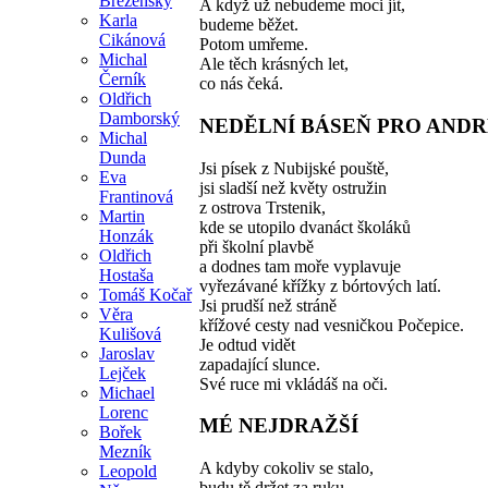
Březenský
A když už nebudeme moci jít,
Karla
budeme běžet.
Cikánová
Potom umřeme.
Michal
Ale těch krásných let,
Černík
co nás čeká.
Oldřich
Damborský
NEDĚLNÍ BÁSEŇ PRO AND
Michal
Dunda
Jsi písek z Nubijské pouště,
Eva
jsi sladší než květy ostružin
Frantinová
z ostrova Trstenik,
Martin
kde se utopilo dvanáct školáků
Honzák
při školní plavbě
Oldřich
a dodnes tam moře vyplavuje
Hostaša
vyřezávané křížky z bórtových latí.
Tomáš Kočař
Jsi prudší než stráně
Věra
křížové cesty nad vesničkou Počepice.
Kulišová
Je odtud vidět
Jaroslav
zapadající slunce.
Lejček
Své ruce mi vkládáš na oči.
Michael
Lorenc
MÉ NEJDRAŽŠÍ
Bořek
Mezník
A kdyby cokoliv se stalo,
Leopold
budu tě držet za ruku.