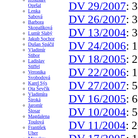
DV 29/2007
: 
Opršal
Lenka
DV 26/2007
: 
Sabová
Barbora
Skopalíková
DV 13/2004
: 
Lumír Slabý
Jakub Sochor
DV 24/2006
: 
Dušan Spáčil
Vladimír
Stibor
DV 18/2005
: 
Ladislav
Stiffel
DV 22/2006
: 
Veronika
Svobodová
DV 27/2007
: 
Karel Sýs
Ota Ševčík
Vladimíra
DV 16/2005
: 
Široká
Jaromír
DV 10/2004
: 
Šlosar
Magdalena
DV 11/2004
: 
Toulová
František
Uher