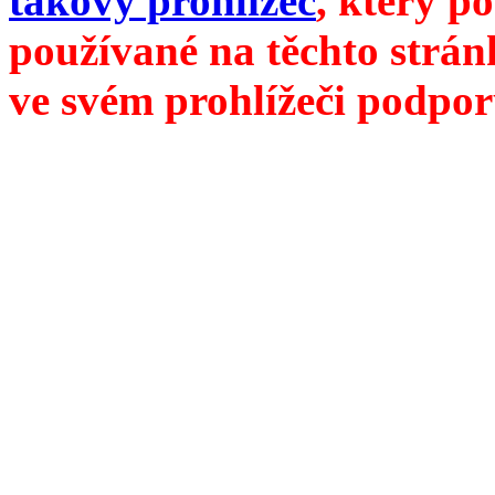
takový prohlížeč
, který p
používané na těchto strán
ve svém prohlížeči podpor