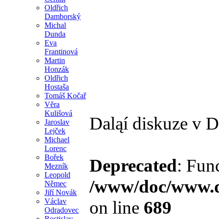
Oldřich
Damborský
Michal
Dunda
Eva
Frantinová
Martin
Honzák
Oldřich
Hostaša
Tomáš Kočař
Věra
Kulišová
Daląí diskuze v 
Jaroslav
Lejček
Michael
Lorenc
Bořek
Deprecated
: Fun
Mezník
Leopold
/www/doc/www.di
Němec
Jiří Novák
Václav
on line
689
Odradovec
Rostislav