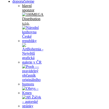
doporučujeme
hlavní
sponzor