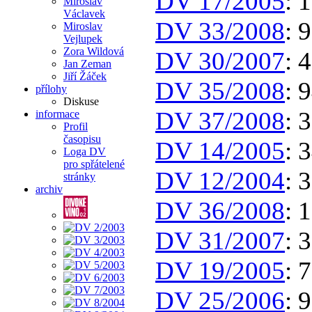
DV 17/2005
: 
Miroslav
Václavek
DV 33/2008
: 
Miroslav
Vejlupek
Zora Wildová
DV 30/2007
: 
Jan Zeman
Jiří Žáček
DV 35/2008
: 
přílohy
Diskuse
DV 37/2008
: 
informace
Profil
časopisu
DV 14/2005
: 
Loga DV
pro spřátelené
DV 12/2004
: 
stránky
archiv
DV 36/2008
: 
DV 31/2007
: 
DV 19/2005
: 
DV 25/2006
: 