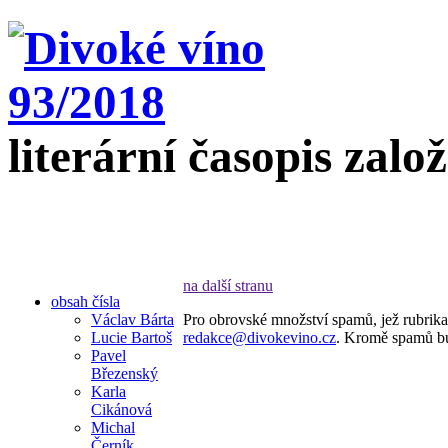
literární časopis zalo
na další stranu
obsah čísla
Václav Bárta
Pro obrovské množství spamů, jež rubrika
Lucie Bartoš
redakce@divokevino.cz
. Kromě spamů bu
Pavel
Březenský
Karla
Cikánová
Michal
Černík