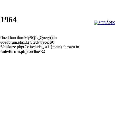
 1964
defined function MySQL_Query() in
e/forum.php:32 Stack trace: #0
iskuze.php(2): include() #1 {main} thrown in
lude/forum.php
on line
32