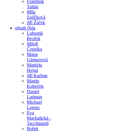
František
Talián
Míla
Zajíčková
Jiří Žáček
obsah čísla
Lubomír
Brožek
Miloň
Čepelka
Marta
Gärtnerová
Markéta
Hejná
Jiří Karban
Martin
Kubeček
Daniel
Ladman
Michael
Lorenc
Eva
Machalická -
Tacchinardi
Bořek