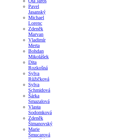
Ota Jaroš
Pavel
Jasanský
Michael
Lorenc
Zdeněk
Marvan
Vladimír
Merta
Bohdan
Mikolášek
Dita
Rozkošná
Sylva
Růžičková
Sylva
Schmidová
Šárka
Smazalová
Vlasta
Sodomková
Zdeněk
Šimanovský
Marie
Šmucarová