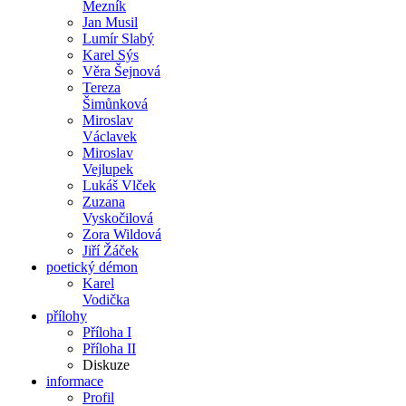
Mezník
Jan Musil
Lumír Slabý
Karel Sýs
Věra Šejnová
Tereza
Šimůnková
Miroslav
Václavek
Miroslav
Vejlupek
Lukáš Vlček
Zuzana
Vyskočilová
Zora Wildová
Jiří Žáček
poetický démon
Karel
Vodička
přílohy
Příloha I
Příloha II
Diskuze
informace
Profil