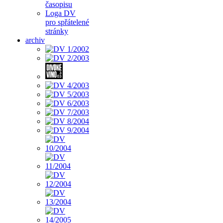
časopisu
Loga DV
pro spřátelené
stránky
archiv