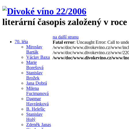
literární časopis založený v roce
na další stranu
70. léta
Fatal error
: Uncaught Error: Call to un
Miroslav
/www/doc/www.divokevino.cz/www/includ
Barták
/www/doc/www.divokevino.cz/www/2206/d
Václav Baxa
/www/doc/www.divokevino.cz/www/inc
Marie
Borešová
Stanislav
Brožek
Jana Dobrá
Milena
Fucimanová
Dagmar
Havránková
B. Helešic
Stanislav
Holý
Zdeněk Janas