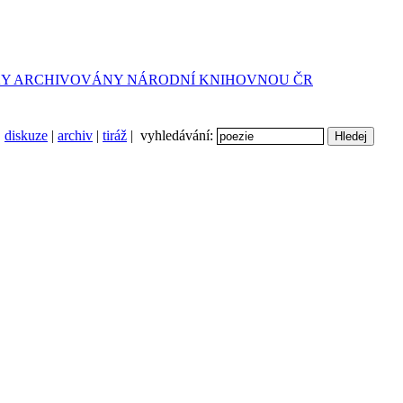
diskuze
|
archiv
|
tiráž
| vyhledávání: