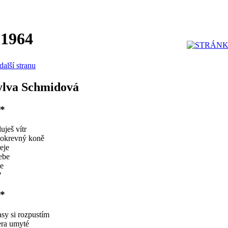
 1964
další stranu
ylva Schmidová
*
uješ vítr
nokrevný koně
eje
ebe
e
?
*
sy si rozpustím
era umyté