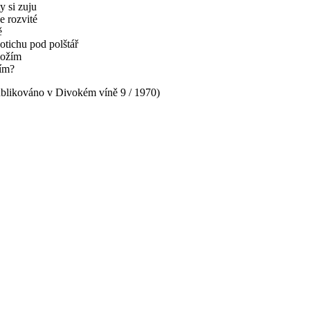
y si zuju
e rozvité
ě
potichu pod polštář
ložím
ím?
ublikováno v Divokém víně 9 / 1970)