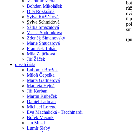
Vladimír Merta
bot
Bohdan Mikolášek
růž
Dita Rozkošná
dv
Sylva Růžičková
ti 
Sylva Schmidová
po
Šárka Smazalová
sm
Vlasta Sodomková
Zdeněk Šimanovský
(p
Marie Šmucarová
František Talián
Míla Zajíčková
Jiří Žáček
obsah čísla
Lubomír Brožek
Miloň Čepelka
Marta Gärtnerová
Markéta Hejná
Jiří Karban
Martin Kubeček
Daniel Ladman
Michael Lorenc
Eva Machalická - Tacchinardi
Bořek Mezník
Jan Musil
Lumír Slabý