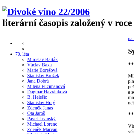
literární časopis založený v roce
na 
S
70. léta
Miroslav Barták
**
Václav Baxa
Marie Borešová
Stanislav Brožek
Mil
Jana Dobrá
pl
Milena Fucimanová
peř
Dagmar Havránková
a s
B. Helešic
mn
Stanislav Holý
ne
Zdeněk Janas
Ota Jaroš
**
Pavel Jasanský
Michael Lorenc
Vla
Zdeněk Marvan
vč