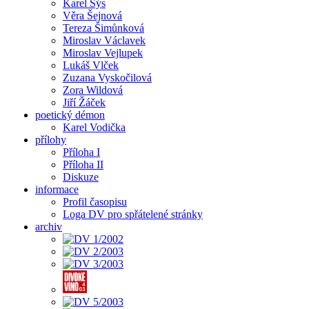
Karel Sýs
Věra Šejnová
Tereza Šimůnková
Miroslav Václavek
Miroslav Vejlupek
Lukáš Vlček
Zuzana Vyskočilová
Zora Wildová
Jiří Žáček
poetický démon
Karel Vodička
přílohy
Příloha I
Příloha II
Diskuze
informace
Profil časopisu
Loga DV pro spřátelené stránky
archiv