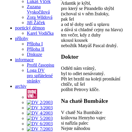
Lukáš Vlček
Atlantik je kýbl,
Zuzana
pro který se Pirandello shýbl
Vyskočilová
(schoval si v něm žraloky,
Zora Wildová
pak šel
Jiří Žáček
a od té doby sedí u splavu
poetický démon
a dává si chladné cejny na hlavu)
Karel Vodička
ten večer, kdy z duhy
přílohy
ukousl kousek
Příloha I
nebožtík Matyáš Pascal druhý.
Příloha II
Diskuze
Doktor
informace
Profil časopisu
Odlétl nám vrátný,
Loga DV
byl to odlet nenávratný.
pro spřátelené
Pět let brzdil na koleji pronikání
stránky
chtíče, už šel
archiv
políbit Petrovy klíče.
Na chatě Bumbálce
V chatě Na Bumbálce
královna Henryho vajec
si nařízla palec
Nejste náhodou