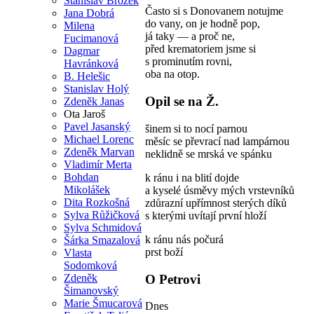
Stanislav Brožek
Často si s Donovanem notujme
Jana Dobrá
do vany, on je hodně pop,
Milena
já taky — a proč ne,
Fucimanová
před krematoriem jsme si
Dagmar
s prominutím rovni,
Havránková
oba na otop.
B. Helešic
Stanislav Holý
Opil se na Ž.
Zdeněk Janas
Ota Jaroš
Pavel Jasanský
šinem si to nocí parnou
Michael Lorenc
měsíc se převrací nad lampárnou
Zdeněk Marvan
neklidně se mrská ve spánku
Vladimír Merta
Bohdan
k ránu i na blití dojde
Mikolášek
a kyselé úsměvy mých vrstevníků
Dita Rozkošná
zdůrazní upřímnost sterých díků
Sylva Růžičková
s kterými uvítají první hloží
Sylva Schmidová
k ránu nás počurá
Šárka Smazalová
prst boží
Vlasta
Sodomková
O Petrovi
Zdeněk
Šimanovský
Marie Šmucarová
Dnes