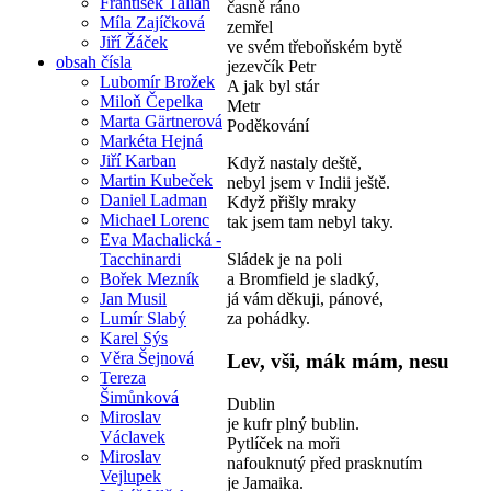
František Talián
časně ráno
Míla Zajíčková
zemřel
Jiří Žáček
ve svém třeboňském bytě
obsah čísla
jezevčík Petr
Lubomír Brožek
A jak byl stár
Miloň Čepelka
Metr
Marta Gärtnerová
Poděkování
Markéta Hejná
Jiří Karban
Když nastaly deště,
Martin Kubeček
nebyl jsem v Indii ještě.
Daniel Ladman
Když přišly mraky
Michael Lorenc
tak jsem tam nebyl taky.
Eva Machalická -
Tacchinardi
Sládek je na poli
Bořek Mezník
a Bromfield je sladký,
Jan Musil
já vám děkuji, pánové,
Lumír Slabý
za pohádky.
Karel Sýs
Věra Šejnová
Lev, vši, mák mám, nesu
Tereza
Šimůnková
Dublin
Miroslav
je kufr plný bublin.
Václavek
Pytlíček na moři
Miroslav
nafouknutý před prasknutím
Vejlupek
je Jamaika.