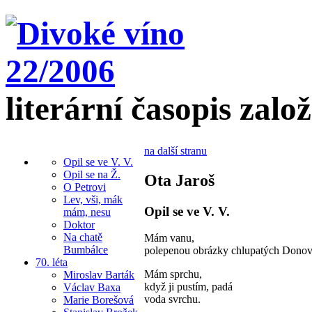
literární časopis zalo
na další stranu
Opil se ve V. V.
Opil se na Ž.
Ota Jaroš
O Petrovi
Lev, vši, mák
Opil se ve V. V.
mám, nesu
Doktor
Na chatě
Mám vanu,
Bumbálce
polepenou obrázky chlupatých Donov
70. léta
Mám sprchu,
Miroslav Barták
když ji pustím, padá
Václav Baxa
voda svrchu.
Marie Borešová