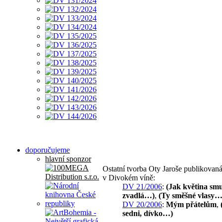
doporučujeme
hlavní sponzor
Ostatní tvorba Oty Jaroše publikovan
v Divokém víně:
DV 21/2006
:
(Jak květina sm
zvadlá…)
,
(Ty směšné vlasy…
DV 20/2006
:
Mým přátelům
,
sedni, dívko…)