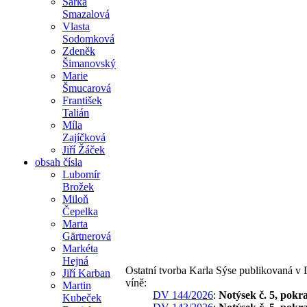
Šárka
Smazalová
Vlasta
Sodomková
Zdeněk
Šimanovský
Marie
Šmucarová
František
Talián
Míla
Zajíčková
Jiří Žáček
obsah čísla
Lubomír
Brožek
Miloň
Čepelka
Marta
Gärtnerová
Markéta
Hejná
Ostatní tvorba Karla Sýse publikovaná v
Jiří Karban
víně:
Martin
DV 144/2026
:
Notýsek č. 5, pokr
Kubeček