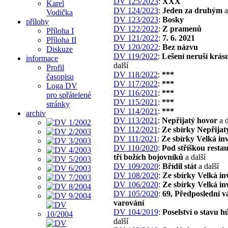
DV 125/2023
:
XXX
Karel
DV 124/2023
:
Jeden za druhým
a
Vodička
DV 123/2023
:
Bosky
přílohy
DV 122/2022
:
Z pramenů
Příloha I
DV 121/2022
:
7. 6. 2021
Příloha II
DV 120/2022
:
Bez názvu
Diskuze
DV 119/2022
:
Lešení neruší krás
informace
další
Profil
DV 118/2022
:
***
časopisu
DV 117/2022
:
***
Loga DV
DV 116/2021
:
***
pro spřátelené
DV 115/2021
:
***
stránky
DV 114/2021
:
***
archiv
DV 113/2021
:
Nepřijatý hovor
a d
DV 112/2021
:
Ze sbírky Nepřijat
DV 111/2021
:
Ze sbírky Velká in
DV 110/2020
:
Pod stříškou resta
tří božích bojovníků
a další
DV 109/2020
:
Břídil stát
a další
DV 108/2020
:
Ze sbírky Velká in
DV 106/2020
:
Ze sbírky Velká in
DV 105/2020
:
69, Předposlední v
varování
DV 104/2019
:
Poselství o stavu h
další