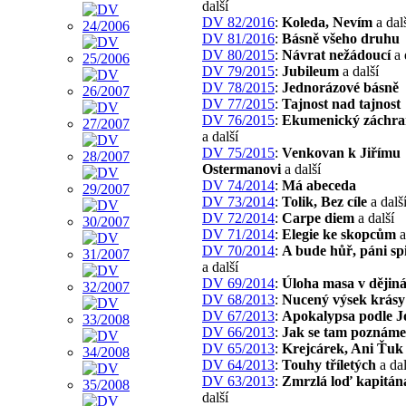
další
DV 82/2016
:
Koleda, Nevím
a dal
DV 81/2016
:
Básně všeho druhu
DV 80/2015
:
Návrat nežádoucí
a 
DV 79/2015
:
Jubileum
a další
DV 78/2015
:
Jednorázové básně
DV 77/2015
:
Tajnost nad tajnost
DV 76/2015
:
Ekumenický záchra
a další
DV 75/2015
:
Venkovan k Jiřímu
Ostermanovi
a další
DV 74/2014
:
Má abeceda
DV 73/2014
:
Tolik, Bez cíle
a dalš
DV 72/2014
:
Carpe diem
a další
DV 71/2014
:
Elegie ke skopcům
a
DV 70/2014
:
A bude hůř, páni spi
a další
DV 69/2014
:
Úloha masa v dějin
DV 68/2013
:
Nucený výsek krásy
DV 67/2013
:
Apokalypsa podle J
DV 66/2013
:
Jak se tam poznám
DV 65/2013
:
Krejcárek, Ani Ťuk
DV 64/2013
:
Touhy tříletých
a dal
DV 63/2013
:
Zmrzlá loď kapitána
další