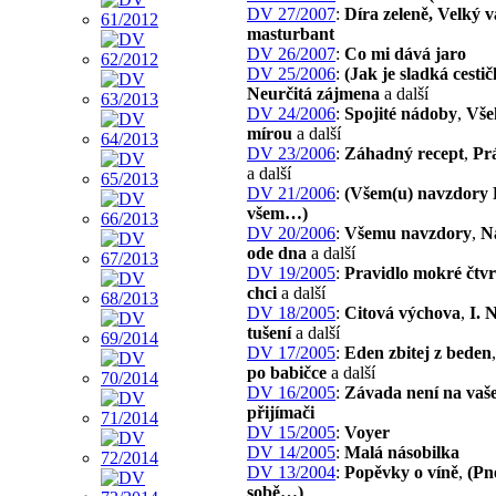
DV 27/2007
:
Díra zeleně, Velký 
masturbant
DV 26/2007
:
Co mi dává jaro
DV 25/2006
:
(Jak je sladká cest
Neurčitá zájmena
a další
DV 24/2006
:
Spojité nádoby
,
Vše
mírou
a další
DV 23/2006
:
Záhadný recept
,
Pr
a další
DV 21/2006
:
(Všem(u) navzdory 
všem…)
DV 20/2006
:
Všemu navzdory
,
N
ode dna
a další
DV 19/2005
:
Pravidlo mokré čtvr
chci
a další
DV 18/2005
:
Citová výchova
,
I. 
tušení
a další
DV 17/2005
:
Eden zbitej z beden
po babičce
a další
DV 16/2005
:
Závada není na vaš
přijímači
DV 15/2005
:
Voyer
DV 14/2005
:
Malá násobilka
DV 13/2004
:
Popěvky o víně
,
(Pn
sobě…)