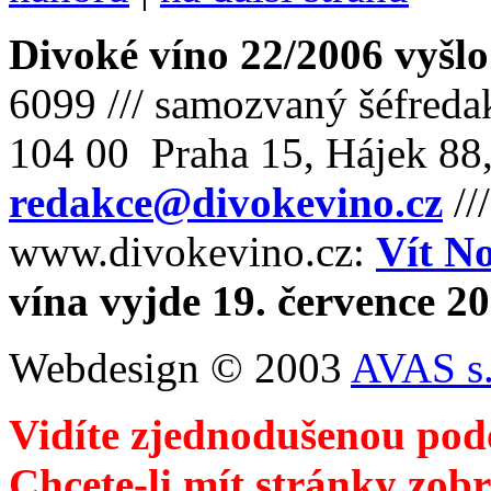
Divoké víno 22/2006 vyšlo
6099 /// samozvaný šéfreda
104 00 Praha 15, Hájek 88,
redakce@divokevino.cz
//
www.divokevino.cz:
Vít N
vína vyjde 19. července 2
Webdesign © 2003
AVAS s.
Vidíte zjednodušenou pod
Chcete-li mít stránky zobr