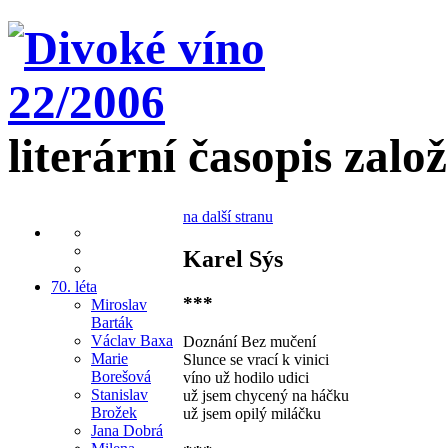
literární časopis zalo
na další stranu
Karel Sýs
70. léta
***
Miroslav
Barták
Václav Baxa
Doznání Bez mučení
Marie
Slunce se vrací k vinici
Borešová
víno už hodilo udici
Stanislav
už jsem chycený na háčku
Brožek
už jsem opilý miláčku
Jana Dobrá