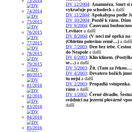
DV 12/2004
:
Anamnéza
,
Smrt si 
vykračuje po schodech
a další
DV 11/2004
:
Apokalypsa podle J
DV 10/2004
:
Pozdě k ránu
,
Dům
DV 9/2004
:
Časovaná budoucnos
Levitace
a další
DV 8/2004
:
(V noci mě opéká na
(Obletím polovinu země…)
a další
DV 7/2003
:
Den bez tebe
,
Cestou 
do Neapole
a další
DV 6/2003
:
Klín klínem
,
(Postýlk
se…)
a další
DV 5/2003
:
Žít
,
(Tam za řekou…
DV 4/2003
:
Devatero božích jme
tu nejsi
a další
DV 2/2003
:
Propadlá vstupenka
,
ránu
a další
DV 1/2002
:
Černé divadlo
,
Šestná
svůdníci na jezerní plovárně vpo
další