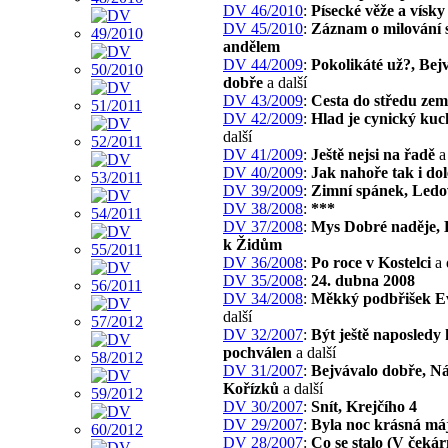
DV 46/2010
:
Písecké věže a vísky
DV 45/2010
:
Záznam o milování 
andělem
DV 44/2009
:
Pokolikáté už?, Bej
dobře
a další
DV 43/2009
:
Cesta do středu zem
DV 42/2009
:
Hlad je cynický kuc
další
DV 41/2009
:
Ještě nejsi na řadě
a 
DV 40/2009
:
Jak nahoře tak i dol
DV 39/2009
:
Zimní spánek, Ledo
DV 38/2008
:
***
DV 37/2008
:
Mys Dobré naděje, 
k Židům
DV 36/2008
:
Po roce v Kostelci
a 
DV 35/2008
:
24. dubna 2008
DV 34/2008
:
Měkký podbřišek E
další
DV 32/2007
:
Být ještě naposledy
pochválen
a další
DV 31/2007
:
Bejvávalo dobře, Ná
Kořízků
a další
DV 30/2007
:
Snít, Krejčího 4
DV 29/2007
:
Byla noc krásná má
DV 28/2007
:
Co se stalo (V čekár