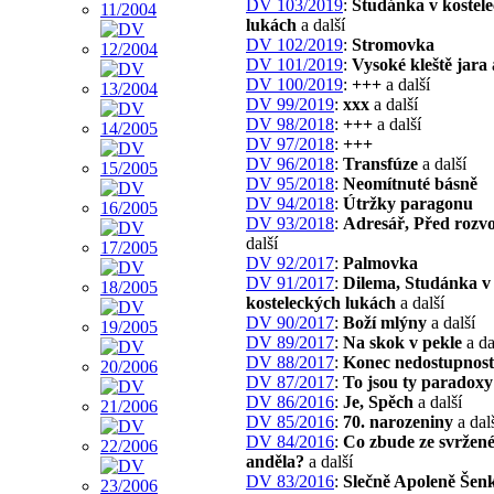
DV 103/2019
:
Studánka v kostel
lukách
a další
DV 102/2019
:
Stromovka
DV 101/2019
:
Vysoké kleště jara
DV 100/2019
:
+++
a další
DV 99/2019
:
xxx
a další
DV 98/2018
:
+++
a další
DV 97/2018
:
+++
DV 96/2018
:
Transfúze
a další
DV 95/2018
:
Neomítnuté básně
DV 94/2018
:
Útržky paragonu
DV 93/2018
:
Adresář, Před roz
další
DV 92/2017
:
Palmovka
DV 91/2017
:
Dilema, Studánka v
kosteleckých lukách
a další
DV 90/2017
:
Boží mlýny
a další
DV 89/2017
:
Na skok v pekle
a da
DV 88/2017
:
Konec nedostupnost
DV 87/2017
:
To jsou ty paradoxy
DV 86/2016
:
Je, Spěch
a další
DV 85/2016
:
70. narozeniny
a dal
DV 84/2016
:
Co zbude ze svržen
anděla?
a další
DV 83/2016
:
Slečně Apoleně Šen