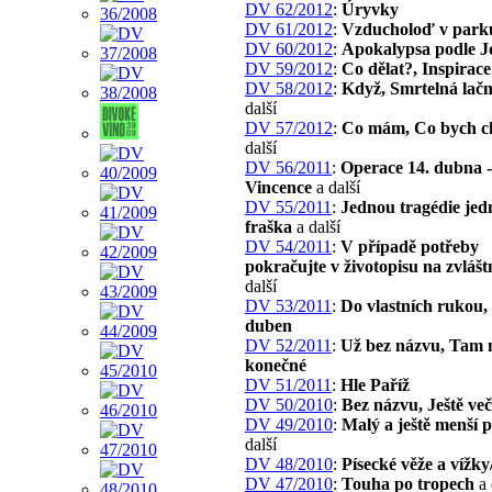
DV 62/2012
:
Úryvky
DV 61/2012
:
Vzducholoď v park
DV 60/2012
:
Apokalypsa podle J
DV 59/2012
:
Co dělat?, Inspirace
DV 58/2012
:
Když, Smrtelná lačn
další
DV 57/2012
:
Co mám, Co bych ch
další
DV 56/2011
:
Operace 14. dubna -
Vincence
a další
DV 55/2011
:
Jednou tragédie je
fraška
a další
DV 54/2011
:
V případě potřeby
pokračujte v životopisu na zvlášt
další
DV 53/2011
:
Do vlastních rukou,
duben
DV 52/2011
:
Už bez názvu, Tam 
konečné
DV 51/2011
:
Hle Paříž
DV 50/2010
:
Bez názvu, Ještě veče
DV 49/2010
:
Malý a ještě menší 
další
DV 48/2010
:
Písecké věže a vížky
DV 47/2010
:
Touha po tropech
a 