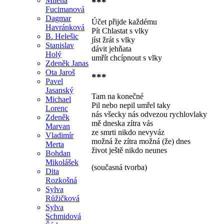
Milena
***
Fucimanová
Dagmar
Účet přijde každému
Havránková
Pít Chlastat s vlky
B. Helešic
jíst žrát s vlky
Stanislav
dávit jehňata
Holý
umřít chcípnout s vlky
Zdeněk Janas
Ota Jaroš
***
Pavel
Jasanský
Tam na konečné
Michael
Pil nebo nepil umřel taky
Lorenc
nás všecky nás odvezou rychlovlaky
Zdeněk
mě dneska zítra vás
Marvan
ze smrti nikdo nevyváz
Vladimír
možná že zítra možná (že) dnes
Merta
život ještě nikdo neunes
Bohdan
Mikolášek
(současná tvorba)
Dita
Rozkošná
Sylva
Růžičková
Sylva
Schmidová