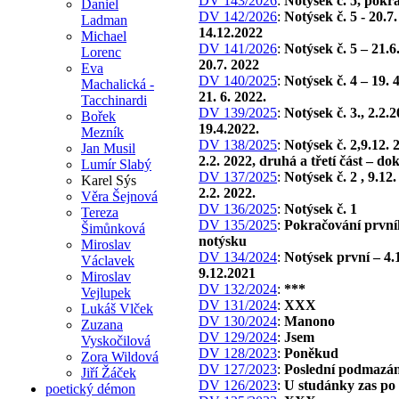
DV 143/2026
:
Notýsek č. 5, pokr
Daniel
DV 142/2026
:
Notýsek č. 5 - 20.7
Ladman
14.12.2022
Michael
DV 141/2026
:
Notýsek č. 5 – 21.6
Lorenc
20.7. 2022
Eva
DV 140/2025
:
Notýsek č. 4 – 19. 
Machalická -
21. 6. 2022.
Tacchinardi
DV 139/2025
:
Notýsek č. 3., 2.2.
Bořek
19.4.2022.
Mezník
DV 138/2025
:
Notýsek č. 2,9.12. 
Jan Musil
2.2. 2022, druhá a třetí část – do
Lumír Slabý
DV 137/2025
:
Notýsek č. 2 , 9.12
Karel Sýs
2.2. 2022.
Věra Šejnová
DV 136/2025
:
Notýsek č. 1
Tereza
DV 135/2025
:
Pokračování první
Šimůnková
notýsku
Miroslav
DV 134/2024
:
Notýsek první – 4.
Václavek
9.12.2021
Miroslav
DV 132/2024
:
***
Vejlupek
DV 131/2024
:
XXX
Lukáš Vlček
DV 130/2024
:
Manono
Zuzana
DV 129/2024
:
Jsem
Vyskočilová
DV 128/2023
:
Poněkud
Zora Wildová
DV 127/2023
:
Poslední podmazán
Jiří Žáček
DV 126/2023
:
U studánky zas po
poetický démon