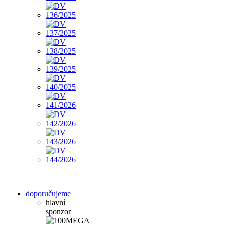
doporučujeme
hlavní
sponzor