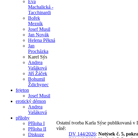
Eva
Machalická -
Tacchinardi
Bořek
Mezník
Josef Musil
Jan Novák
Helena Pěkná
Jan
Procházka
Karel Sýs
Andrea
Vašáková
Jiří Žáček
Bohumil
Ždichynec
fejeton
Josef Musil
erotický démon
Andrea
Vašáková
přílohy
Ostatní tvorba Karla Sýse publikovaná v
Příloha I
víně:
Příloha II
DV 144/2026
:
Notýsek č. 5, pokr
Diskuze