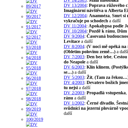
DV 14/2005
:
Malá násobilka
DV 13/2004
:
Poprava růžového c
Imaginární návštěva u Alberta Ei
DV 12/2004
:
Anamnéza
,
Smrt si 
vykračuje po schodech
a další
DV 11/2004
:
Apokalypsa podle J
DV 10/2004
:
Pozdě k ránu
,
Dům
DV 9/2004
:
Časovaná budoucnos
Levitace
a další
DV 8/2004
:
(V noci mě opéká na
(Obletím polovinu země…)
a další
DV 7/2003
:
Den bez tebe
,
Cestou 
do Neapole
a další
DV 6/2003
:
Klín klínem
,
(Postýlk
se…)
a další
DV 5/2003
:
Žít
,
(Tam za řekou…
DV 4/2003
:
Devatero božích jme
tu nejsi
a další
DV 2/2003
:
Propadlá vstupenka
,
ránu
a další
DV 1/2002
:
Černé divadlo
,
Šestná
svůdníci na jezerní plovárně vpo
další