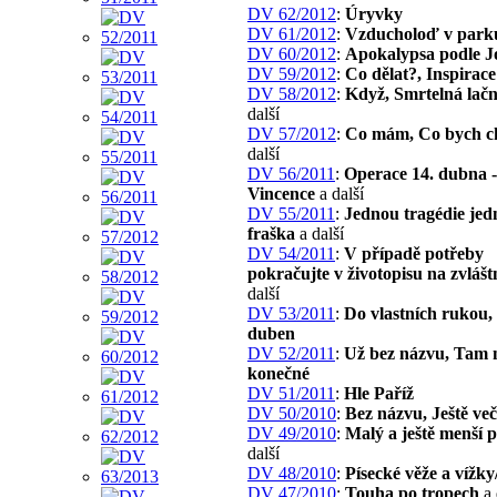
DV 62/2012
:
Úryvky
DV 61/2012
:
Vzducholoď v park
DV 60/2012
:
Apokalypsa podle J
DV 59/2012
:
Co dělat?, Inspirace
DV 58/2012
:
Když, Smrtelná lačn
další
DV 57/2012
:
Co mám, Co bych ch
další
DV 56/2011
:
Operace 14. dubna -
Vincence
a další
DV 55/2011
:
Jednou tragédie je
fraška
a další
DV 54/2011
:
V případě potřeby
pokračujte v životopisu na zvlášt
další
DV 53/2011
:
Do vlastních rukou,
duben
DV 52/2011
:
Už bez názvu, Tam 
konečné
DV 51/2011
:
Hle Paříž
DV 50/2010
:
Bez názvu, Ještě veče
DV 49/2010
:
Malý a ještě menší 
další
DV 48/2010
:
Písecké věže a vížky
DV 47/2010
:
Touha po tropech
a 