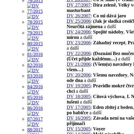
DV 27/2007
:
Díra zeleně, Velký 
masturbant
DV 26/2007
:
Co mi dává jaro
DV 25/2006
:
(Jak je sladká cest
Neurčitá zájmena
a další
DV 24/2006
:
Spojité nádoby
,
Vše
mírou
a další
DV 23/2006
:
Záhadný recept
,
Pr
a další
DV 22/2006
:
(Doznání Bez muče
(Účet přijde každému…)
a další
DV 21/2006
:
(Všem(u) navzdory 
všem…)
DV 20/2006
:
Všemu navzdory
,
N
ode dna
a další
DV 19/2005
:
Pravidlo mokré čtvr
chci
a další
DV 18/2005
:
Citová výchova
,
I. 
tušení
a další
DV 17/2005
:
Eden zbitej z beden
po babičce
a další
DV 16/2005
:
Závada není na vaš
přijímači
DV 15/2005
:
Voyer