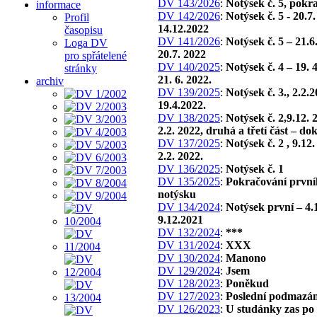
DV 143/2026
:
Notýsek č. 5, pokr
informace
DV 142/2026
:
Notýsek č. 5 - 20.7
Profil
14.12.2022
časopisu
DV 141/2026
:
Notýsek č. 5 – 21.6
Loga DV
20.7. 2022
pro spřátelené
DV 140/2025
:
Notýsek č. 4 – 19. 
stránky
21. 6. 2022.
archiv
DV 139/2025
:
Notýsek č. 3., 2.2.
19.4.2022.
DV 138/2025
:
Notýsek č. 2,9.12. 
2.2. 2022, druhá a třetí část – do
DV 137/2025
:
Notýsek č. 2 , 9.12
2.2. 2022.
DV 136/2025
:
Notýsek č. 1
DV 135/2025
:
Pokračování první
notýsku
DV 134/2024
:
Notýsek první – 4.
9.12.2021
DV 132/2024
:
***
DV 131/2024
:
XXX
DV 130/2024
:
Manono
DV 129/2024
:
Jsem
DV 128/2023
:
Poněkud
DV 127/2023
:
Poslední podmazán
DV 126/2023
:
U studánky zas po