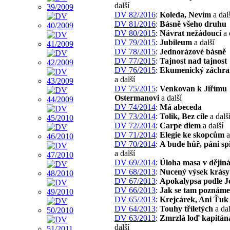
další
DV 82/2016
:
Koleda, Nevím
a dal
DV 81/2016
:
Básně všeho druhu
DV 80/2015
:
Návrat nežádoucí
a 
DV 79/2015
:
Jubileum
a další
DV 78/2015
:
Jednorázové básně
DV 77/2015
:
Tajnost nad tajnost
DV 76/2015
:
Ekumenický záchra
a další
DV 75/2015
:
Venkovan k Jiřímu
Ostermanovi
a další
DV 74/2014
:
Má abeceda
DV 73/2014
:
Tolik, Bez cíle
a dalš
DV 72/2014
:
Carpe diem
a další
DV 71/2014
:
Elegie ke skopcům
a
DV 70/2014
:
A bude hůř, páni spi
a další
DV 69/2014
:
Úloha masa v dějin
DV 68/2013
:
Nucený výsek krásy
DV 67/2013
:
Apokalypsa podle J
DV 66/2013
:
Jak se tam poznám
DV 65/2013
:
Krejcárek, Ani Ťuk
DV 64/2013
:
Touhy tříletých
a dal
DV 63/2013
:
Zmrzlá loď kapitána
další