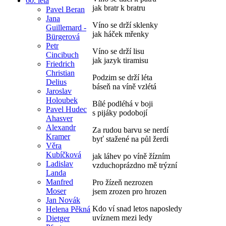
60. léta
jak bratr k bratru
Pavel Beran
Jana
Víno se drží sklenky
Guillemard -
jak háček mřenky
Bürgerová
Petr
Víno se drží lisu
Cincibuch
jak jazyk tiramisu
Friedrich
Christian
Podzim se drží léta
Delius
báseň na víně vzlétá
Jaroslav
Holoubek
Bílé podléhá v boji
Pavel Hudec
s pijáky podobojí
Ahasver
Alexandr
Za rudou barvu se nerdí
Kramer
byť stažené na půl žerdi
Věra
Kubíčková
jak láhev po víně žízním
Ladislav
vzduchoprázdno mě trýzní
Landa
Manfred
Pro žízeň nezrozen
Moser
jsem zrozen pro hrozen
Jan Novák
Kdo ví snad letos naposledy
Helena Pěkná
uvíznem mezi ledy
Dietger