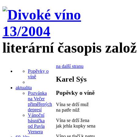
literární časopis zalo
na další stranu
Popěvky o
víně
Karel Sýs
aktualita
Popěvky o víně
Pozvánka
na Večer
přiměřených
Vína se drží muž
depresí
na patře nůž
Vánoční
Vína se drží žena
básnička
jak jehla kupky sena
od Pavla
Vernera
Víno se tlačí k patru