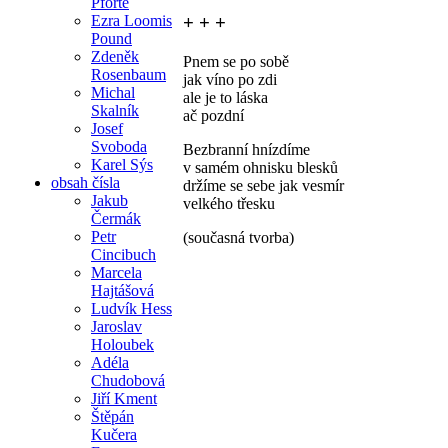
Pforte
Ezra Loomis
+ + +
Pound
Zdeněk
Pnem se po sobě
Rosenbaum
jak víno po zdi
Michal
ale je to láska
Skalník
ač pozdní
Josef
Svoboda
Bezbranní hnízdíme
Karel Sýs
v samém ohnisku blesků
obsah čísla
držíme se sebe jak vesmír
Jakub
velkého třesku
Čermák
Petr
(současná tvorba)
Cincibuch
Marcela
Hajtášová
Ludvík Hess
Jaroslav
Holoubek
Adéla
Chudobová
Jiří Kment
Štěpán
Kučera