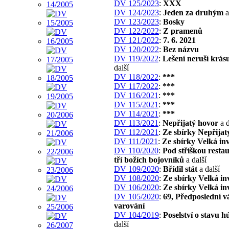
DV 125/2023
:
XXX
DV 124/2023
:
Jeden za druhým
a
DV 123/2023
:
Bosky
DV 122/2022
:
Z pramenů
DV 121/2022
:
7. 6. 2021
DV 120/2022
:
Bez názvu
DV 119/2022
:
Lešení neruší krás
další
DV 118/2022
:
***
DV 117/2022
:
***
DV 116/2021
:
***
DV 115/2021
:
***
DV 114/2021
:
***
DV 113/2021
:
Nepřijatý hovor
a d
DV 112/2021
:
Ze sbírky Nepřijat
DV 111/2021
:
Ze sbírky Velká in
DV 110/2020
:
Pod stříškou resta
tří božích bojovníků
a další
DV 109/2020
:
Břídil stát
a další
DV 108/2020
:
Ze sbírky Velká in
DV 106/2020
:
Ze sbírky Velká in
DV 105/2020
:
69, Předposlední v
varování
DV 104/2019
:
Poselství o stavu h
další