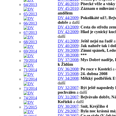
DV 46/2010
:
Písecké věže a vísky
DV 45/2010
:
Záznam o milování 
andělem
DV 44/2009
:
Pokolikáté už?, Bej
dobře
a další
DV 43/2009
:
Cesta do středu zem
DV 42/2009
:
Hlad je cynický kuc
další
DV 41/2009
:
Ještě nejsi na řadě
a 
DV 40/2009
:
Jak nahoře tak i dol
DV 39/2009
:
Zimní spánek, Ledo
DV 38/2008
:
***
DV 37/2008
:
Mys Dobré naděje, 
k Židům
DV 36/2008
:
Po roce v Kostelci
a 
DV 35/2008
:
24. dubna 2008
DV 34/2008
:
Měkký podbřišek E
další
DV 32/2007
:
Být ještě naposledy
pochválen
a další
DV 31/2007
:
Bejvávalo dobře, Ná
Kořízků
a další
DV 30/2007
:
Snít, Krejčího 4
DV 29/2007
:
Byla noc krásná má
DV 28/2007
:
Co se stalo (V čekár