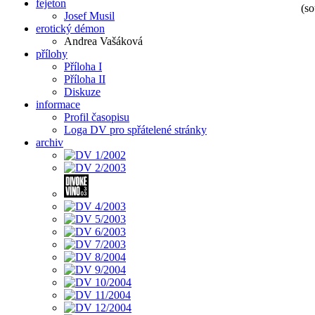
fejeton
(so
Josef Musil
erotický démon
Andrea Vašáková
přílohy
Příloha I
Příloha II
Diskuze
informace
Profil časopisu
Loga DV pro spřátelené stránky
archiv