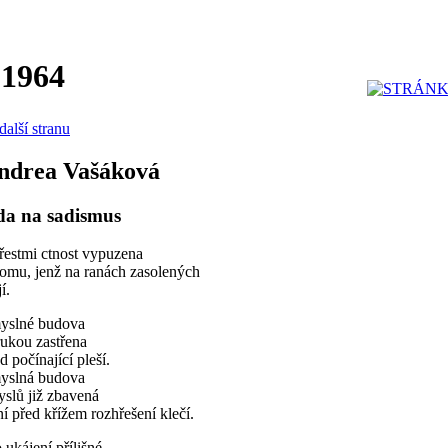
 1964
další stranu
ndrea Vašáková
a na sadismus
řestmi ctnost vypuzena
omu, jenž na ranách zasolených
í.
yslné budova
rukou zastřena
d počínající pleší.
yslná budova
slů již zbavená
í před křížem rozhřešení klečí.
 ukájení přílišné