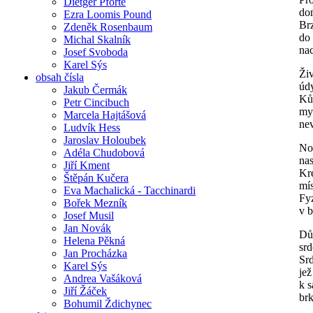
Dietger Pforte
dom
Ezra Loomis Pound
Br
Zdeněk Rosenbaum
do 
Michal Skalník
na
Josef Svoboda
Karel Sýs
Živ
obsah čísla
údy
Jakub Čermák
Kůž
Petr Cincibuch
my
Marcela Hajtášová
ne
Ludvík Hess
Jaroslav Holoubek
No
Adéla Chudobová
nas
Jiří Kment
Kre
Štěpán Kučera
mís
Eva Machalická - Tacchinardi
Fy
Bořek Mezník
v b
Josef Musil
Jan Novák
Dů
Helena Pěkná
srd
Jan Procházka
Srd
Karel Sýs
jež
Andrea Vašáková
k s
Jiří Žáček
br
Bohumil Ždichynec