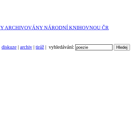
diskuze
|
archiv
|
tiráž
| vyhledávání: