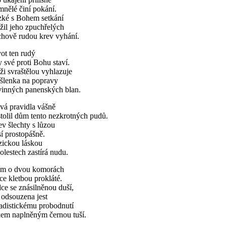
nělé činí pokání.
zké s Bohem setkání
žil jeho zpuchřelých
chově rudou krev vyhání.
ot ten rudý
 své proti Bohu staví.
i svraštělou vyhlazuje
šlenka na popravy
vinných panenských blan.
vá pravidla vášně
tolil dům tento nezkrotných pudů.
v šlechty s lůzou
í prostopášně.
zickou láskou
olestech zastírá nudu.
m o dvou komorách
ce kletbou prokláté.
ce se znásilněnou duší,
 odsouzena jest
adistickému probodnutí
kem naplněným černou tuší.