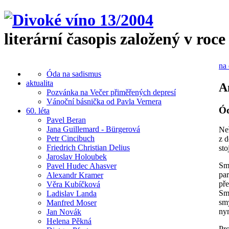
literární časopis založený v roce
na 
Óda na sadismus
aktualita
A
Pozvánka na Večer přiměřených depresí
Vánoční básnička od Pavla Vernera
Ód
60. léta
Pavel Beran
Jana Guillemard - Bürgerová
Ne
Petr Cincibuch
z d
Friedrich Christian Delius
stoj
Jaroslav Holoubek
Sm
Pavel Hudec Ahasver
pa
Alexandr Kramer
pře
Věra Kubíčková
Sm
Ladislav Landa
smy
Manfred Moser
nyn
Jan Novák
Helena Pěkná
Pro