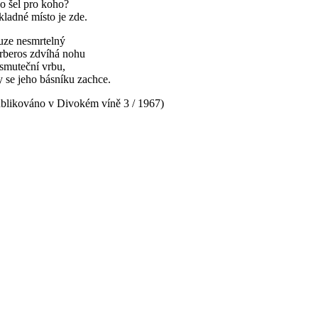
o šel pro koho?
kladné místo je zde.
uze nesmrtelný
rberos zdvíhá nohu
smuteční vrbu,
 se jeho básníku zachce.
ublikováno v Divokém víně 3 / 1967)