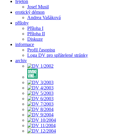
fejeton
Josef Musil
erotický démon
Andrea Vašáková
přílohy
Příloha I
Příloha II
Diskuze
informace
Profil časopisu
Loga DV pro spřátelené stránky
archiv