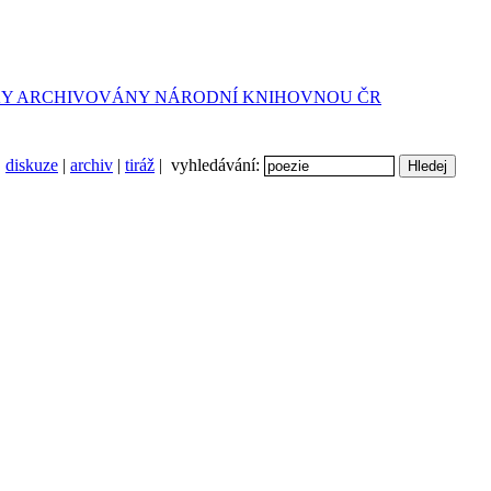
diskuze
|
archiv
|
tiráž
| vyhledávání: