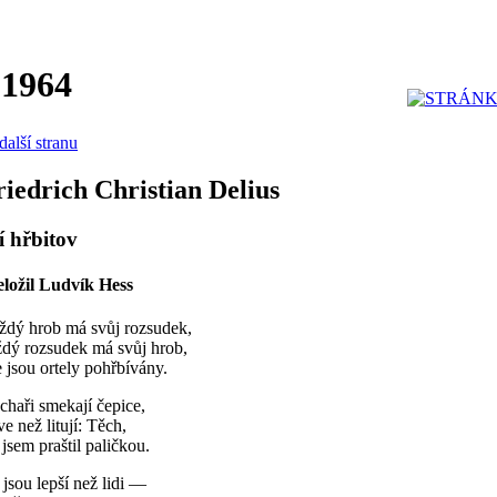
 1964
další stranu
riedrich Christian Delius
í hřbitov
eložil
Ludvík Hess
ždý hrob má svůj rozsudek,
ždý rozsudek má svůj hrob,
 jsou ortely pohřbívány.
haři smekají čepice,
ve než litují: Těch,
 jsem praštil paličkou.
 jsou lepší než lidi —