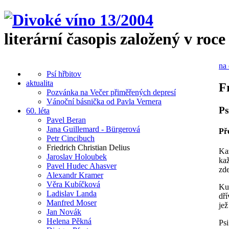
literární časopis založený v roce
na 
Psí hřbitov
aktualita
F
Pozvánka na Večer přiměřených depresí
Vánoční básnička od Pavla Vernera
Ps
60. léta
Pavel Beran
Jana Guillemard - Bürgerová
Př
Petr Cincibuch
Friedrich Christian Delius
Ka
Jaroslav Holoubek
ka
Pavel Hudec Ahasver
zde
Alexandr Kramer
Věra Kubíčková
Kuc
Ladislav Landa
dří
Manfred Moser
jež
Jan Novák
Helena Pěkná
Psi