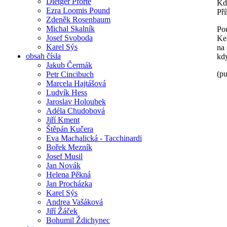
Dietger Pforte
Kd
Ezra Loomis Pound
Pří
Zdeněk Rosenbaum
Michal Skalník
Po
Josef Svoboda
Ke
Karel Sýs
na 
obsah čísla
kdy
Jakub Čermák
(p
Petr Cincibuch
Marcela Hajtášová
Ludvík Hess
Jaroslav Holoubek
Adéla Chudobová
Jiří Kment
Štěpán Kučera
Eva Machalická - Tacchinardi
Bořek Mezník
Josef Musil
Jan Novák
Helena Pěkná
Jan Procházka
Karel Sýs
Andrea Vašáková
Jiří Žáček
Bohumil Ždichynec