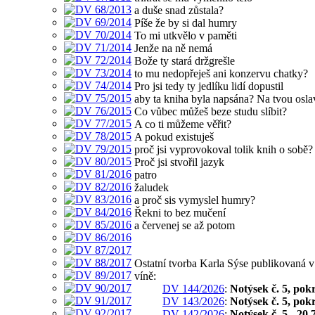
a duše snad zůstala?
Píše že by si dal humry
To mi utkvělo v paměti
Jenže na ně nemá
Bože ty stará držgrešle
to mu nedopřeješ ani konzervu chatky?
Pro jsi tedy ty jedlíku lidí dopustil
aby ta kniha byla napsána? Na tvou osl
Co vůbec můžeš beze studu slíbit?
A co ti můžeme věřit?
A pokud existuješ
proč jsi vyprovokoval tolik knih o sobě?
Proč jsi stvořil jazyk
patro
žaludek
a proč sis vymyslel humry?
Řekni to bez mučení
a červenej se až potom
Ostatní tvorba Karla Sýse publikovaná
víně:
DV 144/2026
:
Notýsek č. 5, pok
DV 143/2026
:
Notýsek č. 5, pok
DV 142/2026
:
Notýsek č. 5 - 20.