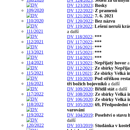
DV 124/2023
:
Jeden za druhým
DV 123/2023
:
Bosky
DV 122/2022
:
Z pramenů
DV 121/2022
:
7. 6. 2021
DV 120/2022
:
Bez názvu
DV 119/2022
:
Lešení neruší krá
a další
DV 118/2022
:
***
DV 117/2022
:
***
DV 116/2021
:
***
DV 115/2021
:
***
DV 114/2021
:
***
DV 113/2021
:
Nepřijatý hovor
a 
DV 112/2021
:
Ze sbírky Nepřija
DV 111/2021
:
Ze sbírky Velká i
DV 110/2020
:
Pod stříškou rest
tří božích bojovníků
a další
DV 109/2020
:
Břídil stát
a další
DV 108/2020
:
Ze sbírky Velká 
DV 106/2020
:
Ze sbírky Velká 
DV 105/2020
:
69, Předposlední 
varování
DV 104/2019
:
Poselství o stavu 
další
DV 103/2019
:
Studánka v koste