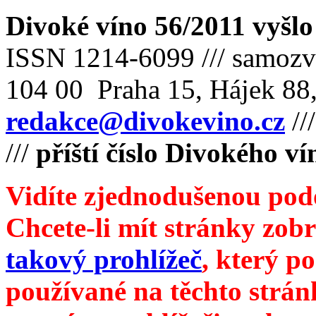
Divoké víno 56/2011 vyšlo
ISSN 1214-6099 /// samozv
104 00 Praha 15, Hájek 88,
redakce@divokevino.cz
//
///
příští číslo Divokého v
Vidíte zjednodušenou pod
Chcete-li mít stránky zobr
takový prohlížeč
, který p
používané na těchto strán