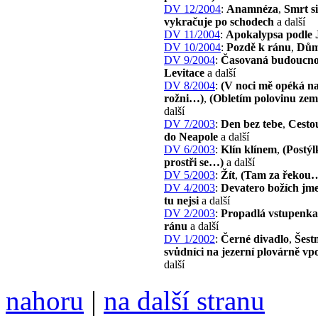
DV 12/2004
:
Anamnéza
,
Smrt s
vykračuje po schodech
a další
DV 11/2004
:
Apokalypsa podle 
DV 10/2004
:
Pozdě k ránu
,
Dů
DV 9/2004
:
Časovaná budoucno
Levitace
a další
DV 8/2004
:
(V noci mě opéká n
rožni…)
,
(Obletím polovinu ze
další
DV 7/2003
:
Den bez tebe
,
Cestou
do Neapole
a další
DV 6/2003
:
Klín klínem
,
(Postýl
prostři se…)
a další
DV 5/2003
:
Žít
,
(Tam za řekou
DV 4/2003
:
Devatero božích jm
tu nejsi
a další
DV 2/2003
:
Propadlá vstupenka
ránu
a další
DV 1/2002
:
Černé divadlo
,
Šestn
svůdníci na jezerní plovárně vp
další
nahoru
|
na další stranu