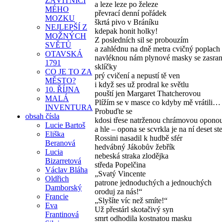
ZÁVITNICI
a leze leze po železe
MÉHO
převrací denní pořádek
MOZKU
škrtá pivo v Bráníku
NEJLEPŠÍ Z
kdepak honit holky!
MOŽNÝCH
Z posledních sil se probouzím
SVĚTŮ
a zahlédnu na dně metra cvičný poplach
OTAVSKÁ
navléknou nám plynové masky se zasra
1791
sklíčky
CO JE TO ZA
prý cvičení a nepustí tě ven
MĚSTO?
i když ses už prodral ke světlu
10. ŘÍJNA
pouští jen Margaret Thatcherovou
MALÁ
Plížím se v masce co kdyby mě vrátili…
INVENTURA
Probuďte se
obsah čísla
kdosi třese natrženou chrámovou opono
Lucie Bartoš
a hle – opona se scvrkla je na ní deset st
Eliška
Rossini nasadil k hudbě sfér
Beranová
hedvábný Jákobův žebřík
Lucia
nebeská straka zlodějka
Bizarretová
středa Popelčina
Václav Bláha
„Svatý Vincente
Oldřich
patrone jednoduchých a jednouchých
Damborský
oroduj za nás!“
Francie
„Slyšíte víc než smíte!“
Eva
Už přestárl skotačivý syn
Frantinová
smrt odhodila kostnatou masku