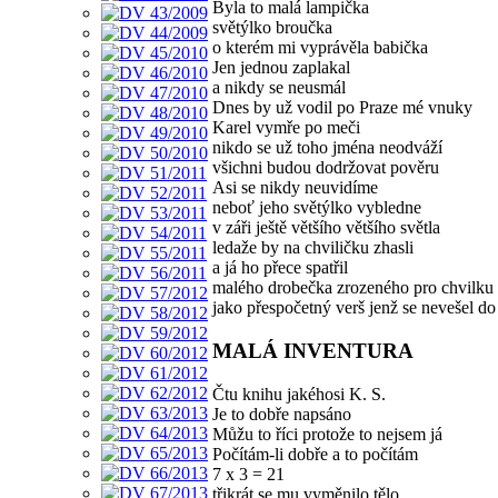
Byla to malá lampička
světýlko broučka
o kterém mi vyprávěla babička
Jen jednou zaplakal
a nikdy se neusmál
Dnes by už vodil po Praze mé vnuky
Karel vymře po meči
nikdo se už toho jména neodváží
všichni budou dodržovat pověru
Asi se nikdy neuvidíme
neboť jeho světýlko vybledne
v záři ještě většího většího světla
ledaže by na chviličku zhasli
a já ho přece spatřil
malého drobečka zrozeného pro chvilku
jako přespočetný verš jenž se nevešel do
MALÁ INVENTURA
Čtu knihu jakéhosi K. S.
Je to dobře napsáno
Můžu to říci protože to nejsem já
Počítám-li dobře a to počítám
7 x 3 = 21
třikrát se mu vyměnilo tělo