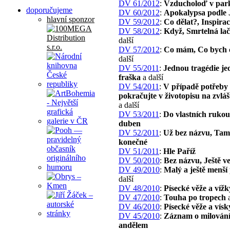
DV 61/2012
:
Vzducholoď v par
doporučujeme
DV 60/2012
:
Apokalypsa podle 
hlavní sponzor
DV 59/2012
:
Co dělat?, Inspira
DV 58/2012
:
Když, Smrtelná lač
další
DV 57/2012
:
Co mám, Co bych c
další
DV 55/2011
:
Jednou tragédie j
fraška
a další
DV 54/2011
:
V případě potřeby
pokračujte v životopisu na zvláš
a další
DV 53/2011
:
Do vlastních rukou
duben
DV 52/2011
:
Už bez názvu, Tam
konečné
DV 51/2011
:
Hle Paříž
DV 50/2010
:
Bez názvu, Ještě ve
DV 49/2010
:
Malý a ještě menší
další
DV 48/2010
:
Písecké věže a víž
DV 47/2010
:
Touha po tropech
a
DV 46/2010
:
Písecké věže a vísk
DV 45/2010
:
Záznam o milování
andělem