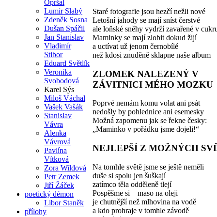
Opršal
Lumír Slabý
Staré fotografie jsou hezčí nežli nové
Zdeněk Sosna
Letošní jahody se mají sníst čerstvé
Dušan Spáčil
ale loňské sněhy vydrží zavařené v cukr
Jan Stanislav
Maminky se mají zlobit dokud žijí
Vladimír
a uctívat už jenom černobílé
Stibor
než kdosi znuděně sklapne naše album
Eduard Světlík
Veronika
ZLOMEK NALEZENÝ V
Svobodová
ZÁVITNICI MÉHO MOZKU
Karel Sýs
Miloš Váchal
Poprvé nemám komu volat ani psát
Vašek Vašák
nedošly by pohlednice ani esemesky
Stanislav
Možná zapomenu jak se řekne česky:
Vávra
„Maminko v pořádku jsme dojeli!“
Alenka
Vávrová
NEJLEPŠÍ Z MOŽNÝCH SV
Pavlína
Vítková
Na tomhle světě jsme se ještě neměli
Zora Wildová
duše si spolu jen šuškají
Petr Zemek
zatímco těla odděleně tlejí
Jiří Žáček
Pospěšme si – maso na oleji
poetický démon
je chutnější než mlhovina na vodě
Libor Staněk
a kdo prohraje v tomhle závodě
přílohy