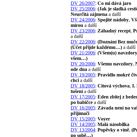
DV 26/2007
:
Co mi dává jaro
DV 25/2006
:
(Jak je sladká ces
Neurčitá zájmena
a další
DV 24/2006
:
Spojité nádoby
,
Vš
mírou
a další
DV 23/2006
:
Záhadný recept
,
P
a další
DV 22/2006
:
(Doznání Bez muč
(Účet přijde každému…)
a další
DV 21/2006
:
(Všem(u) navzdory
všem…)
DV 20/2006
:
Všemu navzdory
,
ode dna
a další
DV 19/2005
:
Pravidlo mokré čtv
chci
a další
DV 18/2005
:
Citová výchova
,
I.
tušení
a další
DV 17/2005
:
Eden zbitej z bede
po babičce
a další
DV 16/2005
:
Závada není na v
přijímači
DV 15/2005
:
Voyer
DV 14/2005
:
Malá násobilka
DV 13/2004
:
Popěvky o víně
,
(P
po sobě…)