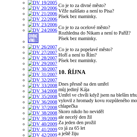
Co je to za divné město?
Věže našišato a není to Pisa?
Písek bez maminky.
Co je to za ocelové město?
Rozhledna do Nikam a není to Paříž?
Písek bez maminky.
Co je to za popelavé město?
Hoří a není to Řím?
Písek bez maminky.
10. ŘÍJNA
Dnes přesně na den umřel
můj jediný Kája
Umřel ve chvíli když jsem na bleším trh
vylovil z hromady kovu rozpůleného m
chlapečka
Skoro nikdo ho neviděl
ale necelý den žil
Za jeden den prožil
co já za 65 let
a ještě žiju