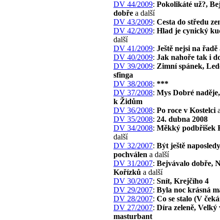
DV 44/2009
:
Pokolikáté už?, Be
dobře
a další
DV 43/2009
:
Cesta do středu z
DV 42/2009
:
Hlad je cynický k
další
DV 41/2009
:
Ještě nejsi na řadě
DV 40/2009
:
Jak nahoře tak i d
DV 39/2009
:
Zimní spánek, Le
sfinga
DV 38/2008
:
***
DV 37/2008
:
Mys Dobré naděje,
k Židům
DV 36/2008
:
Po roce v Kostelci
a
DV 35/2008
:
24. dubna 2008
DV 34/2008
:
Měkký podbřišek 
další
DV 32/2007
:
Být ještě naposled
pochválen
a další
DV 31/2007
:
Bejvávalo dobře, N
Kořízků
a další
DV 30/2007
:
Snít, Krejčího 4
DV 29/2007
:
Byla noc krásná m
DV 28/2007
:
Co se stalo (V čeká
DV 27/2007
:
Díra zeleně, Velký
masturbant