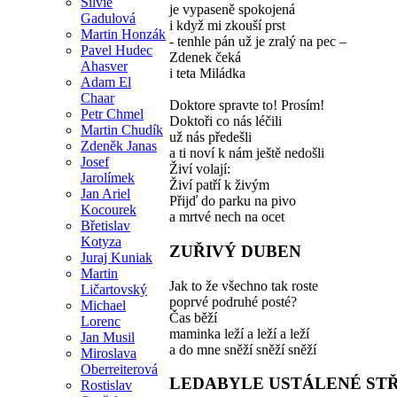
Silvie
je vypaseně spokojená
Gadulová
i když mi zkouší prst
Martin Honzák
- tenhle pán už je zralý na pec –
Pavel Hudec
Zdenek čeká
Ahasver
i teta Miládka
Adam El
Chaar
Doktore spravte to! Prosím!
Petr Chmel
Doktoři co nás léčili
Martin Chudík
už nás předešli
Zdeněk Janas
a ti noví k nám ještě nedošli
Josef
Živí volají:
Jarolímek
Živí patří k živým
Jan Ariel
Přijď do parku na pivo
Kocourek
a mrtvé nech na ocet
Břetislav
Kotyza
ZUŘIVÝ DUBEN
Juraj Kuniak
Martin
Jak to že všechno tak roste
Ličartovský
poprvé podruhé posté?
Michael
Čas běží
Lorenc
maminka leží a leží a leží
Jan Musil
a do mne sněží sněží sněží
Miroslava
Oberreiterová
LEDABYLE USTÁLENÉ ST
Rostislav