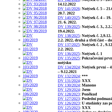
14.12.2022
DV 141/2026
:
Notýsek č. 5 – 21.
20.7. 2022
DV 140/2025
:
Notýsek č. 4 – 19.
21. 6. 2022.
DV 139/2025
:
Notýsek č. 3., 2.2
19.4.2022.
DV 138/2025
:
Notýsek č. 2,9.12.
2.2. 2022, druhá a třetí část – d
DV 137/2025
:
Notýsek č. 2 , 9.1
2.2. 2022.
DV 136/2025
:
Notýsek č. 1
DV 135/2025
:
Pokračování prv
notýsku
DV 134/2024
:
Notýsek první – 4
– 9.12.2021
DV 132/2024
:
***
DV 131/2024
:
XXX
DV 130/2024
:
Manono
DV 129/2024
:
Jsem
DV 128/2023
:
Poněkud
DV 127/2023
:
Poslední podmazá
DV 126/2023
:
U studánky zas p
DV 125/2023
:
XXX