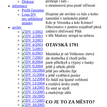
prohraje i tam –
Diskuse
o mramorová prsa pusté věčnosti
informace
Profil časopisu
Hrajeme ale nevíme co kdo a koho
Loga DV
zamotání v turínském plátně
pro spřátelené
Kdo je Veronika a kdo Kristus?
stránky
Obecenstvo v parteru rozjařeně plesá
archiv
zatímco zbičovaný Pilát
v těle Madony stoupá na nebesa
OTAVSKÁ 1791
Maminka je od Velikonoc mrtvá
ale dodneška jí chodí pošta
parte přítelkyň a výpisy z banky
ještě ji někdo přežil
ještě pro někoho žije
a ještě vydělává peníze
To Jidáš má špatné svědomí
a rozdává úroky zrady
To smrt se stydí
a markýruje alibi
CO JE TO ZA MĚSTO?