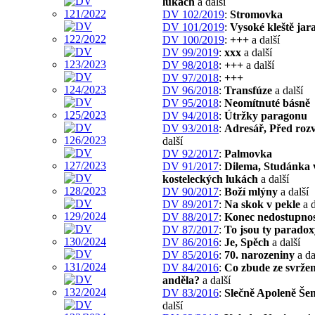
lukách
a další
DV 102/2019
:
Stromovka
DV 101/2019
:
Vysoké kleště jar
DV 100/2019
:
+++
a další
DV 99/2019
:
xxx
a další
DV 98/2018
:
+++
a další
DV 97/2018
:
+++
DV 96/2018
:
Transfúze
a další
DV 95/2018
:
Neomítnuté básně
DV 94/2018
:
Útržky paragonu
DV 93/2018
:
Adresář, Před ro
další
DV 92/2017
:
Palmovka
DV 91/2017
:
Dilema, Studánka 
kosteleckých lukách
a další
DV 90/2017
:
Boží mlýny
a další
DV 89/2017
:
Na skok v pekle
a d
DV 88/2017
:
Konec nedostupnos
DV 87/2017
:
To jsou ty paradox
DV 86/2016
:
Je, Spěch
a další
DV 85/2016
:
70. narozeniny
a da
DV 84/2016
:
Co zbude ze svrže
anděla?
a další
DV 83/2016
:
Slečně Apoleně Še
další