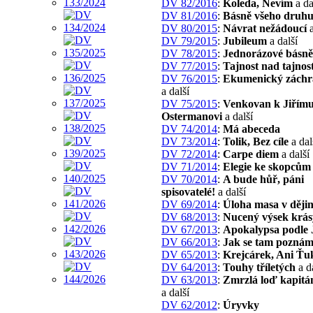
DV 82/2016
:
Koleda, Nevím
a da
DV 81/2016
:
Básně všeho druh
DV 80/2015
:
Návrat nežádoucí
a
DV 79/2015
:
Jubileum
a další
DV 78/2015
:
Jednorázové básně
DV 77/2015
:
Tajnost nad tajnos
DV 76/2015
:
Ekumenický záchr
a další
DV 75/2015
:
Venkovan k Jiřím
Ostermanovi
a další
DV 74/2014
:
Má abeceda
DV 73/2014
:
Tolik, Bez cíle
a dal
DV 72/2014
:
Carpe diem
a další
DV 71/2014
:
Elegie ke skopcům
DV 70/2014
:
A bude hůř, páni
spisovatelé!
a další
DV 69/2014
:
Úloha masa v ději
DV 68/2013
:
Nucený výsek krás
DV 67/2013
:
Apokalypsa podle 
DV 66/2013
:
Jak se tam pozná
DV 65/2013
:
Krejcárek, Ani Ťu
DV 64/2013
:
Touhy tříletých
a d
DV 63/2013
:
Zmrzlá loď kapitán
a další
DV 62/2012
:
Úryvky