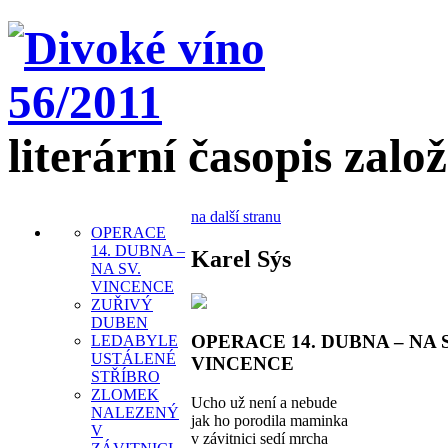
literární časopis zalo
na další stranu
OPERACE
14. DUBNA –
Karel Sýs
NA SV.
VINCENCE
ZUŘIVÝ
DUBEN
OPERACE 14. DUBNA – NA S
LEDABYLE
USTÁLENÉ
VINCENCE
STŘÍBRO
ZLOMEK
Ucho už není a nebude
NALEZENÝ
jak ho porodila maminka
V
v závitnici sedí mrcha