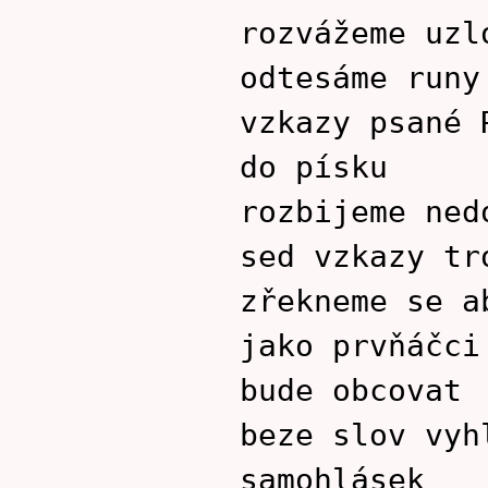
rozvážeme uzl
odtesáme runy
vzkazy psané 
do písku
rozbijeme ned
sed vzkazy tr
zřekneme se a
jako prvňáčci
bude obcovat
beze slov vyh
samohlásek