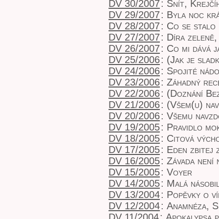
DV 30/2007
:
Snít, Krejčí
DV 29/2007
:
Byla noc kr
DV 28/2007
:
Co se stalo 
DV 27/2007
:
Díra zeleně,
DV 26/2007
:
Co mi dává j
DV 25/2006
:
(Jak je slad
DV 24/2006
:
Spojité nád
DV 23/2006
:
Záhadný rec
DV 22/2006
:
(Doznání Be
DV 21/2006
:
(Všem(u) na
DV 20/2006
:
Všemu navzd
DV 19/2005
:
Pravidlo mok
DV 18/2005
:
Citová vých
DV 17/2005
:
Eden zbitej 
DV 16/2005
:
Závada není 
DV 15/2005
:
Voyer
DV 14/2005
:
Malá násobi
DV 13/2004
:
Popěvky o ví
DV 12/2004
:
Anamnéza
,
S
DV 11/2004
:
Apokalypsa 