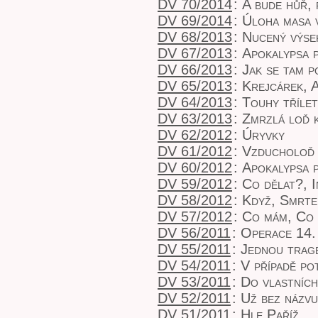
DV 70/2014
:
A bude hůř, 
DV 69/2014
:
Úloha masa v
DV 68/2013
:
Nucený výse
DV 67/2013
:
Apokalypsa 
DV 66/2013
:
Jak se tam 
DV 65/2013
:
Krejcárek, 
DV 64/2013
:
Touhy tříle
DV 63/2013
:
Zmrzlá loď k
DV 62/2012
:
Úryvky
DV 61/2012
:
Vzducholoď 
DV 60/2012
:
Apokalypsa 
DV 59/2012
:
Co dělat?, I
DV 58/2012
:
Když, Smrte
DV 57/2012
:
Co mám, Co 
DV 56/2011
:
Operace 14. 
DV 55/2011
:
Jednou tragé
DV 54/2011
:
V případě po
DV 53/2011
:
Do vlastních
DV 52/2011
:
Už bez názvu
DV 51/2011
:
Hle Paříž