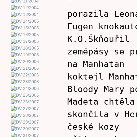
porazila Leon
Eugen knokaut
K.O.Škňouřil
zeměpásy se p
na Manhatan
koktejl Manha
Bloody Mary p
Madeta chtěla
skončila v He
české kozy