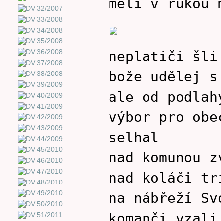
měli v rukou 
neplatiči šli
bože udělej s
ale od podlah
výbor pro obe
selhal
nad komunou z
nad koláči tr
na nábřeží Sv
komanči vzali