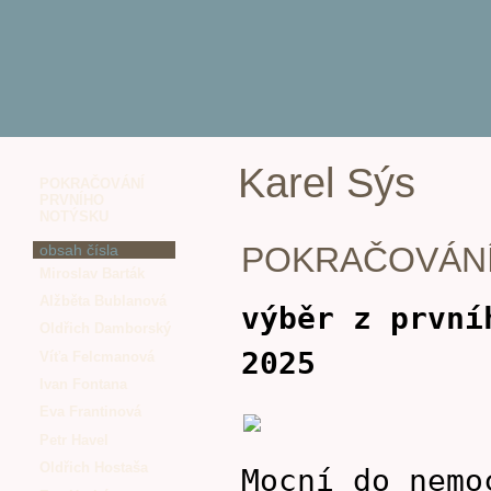
Karel Sýs
POKRAČOVÁNÍ
PRVNÍHO
NOTÝSKU
POKRAČOVÁNÍ
obsah čísla
Miroslav Barták
Alžběta Bublanová
výběr z první
Oldřich Damborský
2025
Víťa Felcmanová
Ivan Fontana
Eva Frantinová
Petr Havel
Oldřich Hostaša
Mocní do nemo