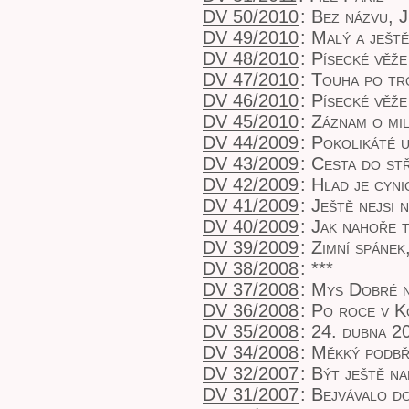
DV 50/2010
:
Bez názvu, J
DV 49/2010
:
Malý a ještě
DV 48/2010
:
Písecké věže
DV 47/2010
:
Touha po tr
DV 46/2010
:
Písecké věže
DV 45/2010
:
Záznam o mil
DV 44/2009
:
Pokolikáté 
DV 43/2009
:
Cesta do st
DV 42/2009
:
Hlad je cyni
DV 41/2009
:
Ještě nejsi 
DV 40/2009
:
Jak nahoře t
DV 39/2009
:
Zimní spánek
DV 38/2008
:
***
DV 37/2008
:
Mys Dobré n
DV 36/2008
:
Po roce v K
DV 35/2008
:
24. dubna 2
DV 34/2008
:
Měkký podbř
DV 32/2007
:
Být ještě na
DV 31/2007
:
Bejvávalo d