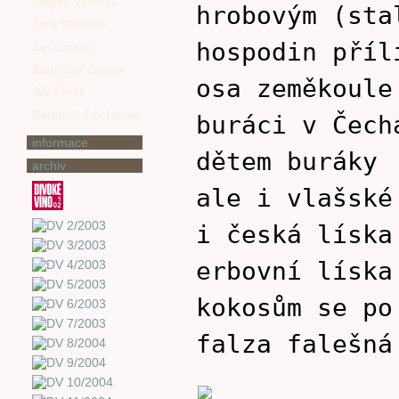
Štěpán Votoček
hrobovým (sta
Zora Wildová
hospodin příl
Jan Zeman
Stanislav Zeman
osa zeměkoule
Jiří Žáček
Bohumil Ždichynec
buráci v Čech
informace
dětem buráky
archiv
ale i vlašské
i česká líska
erbovní líska
kokosům se po
falza falešná