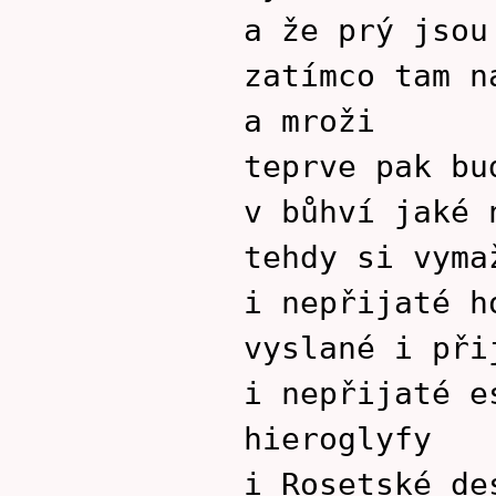
a že prý jsou
zatímco tam n
a mroži
teprve pak bu
v bůhví jaké 
tehdy si vyma
i nepřijaté h
vyslané i při
i nepřijaté e
hieroglyfy
i Rosetské de