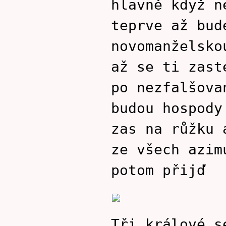
hlavně když n
teprve až bud
novomanželsko
až se ti zast
po nezfalšova
budou hospody
zas na růžku 
ze všech azim
potom přijď
Tři králové s