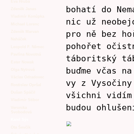
Eva Hrubá
bohatí do Nem
Zdeněk Janas
Vladimír Konůpka
nic už neobej
Michael Lorenc
pro ně bez ho
Zdeněk Marvan
Naháček
pohořet očist
Leopold F. Němec
Pavlína Novotná
táboritský tá
Ester Nowak
buďme včas na
Olga Nytrová
Václav Odradovec
vy z Vysočiny
Rostislav Opršal
Dušan Spáčil
všichni vidím
Vladimír Stibor
budou ohlušen
Veronika
Svobodová
Karel Sýs
Ota Ševčík