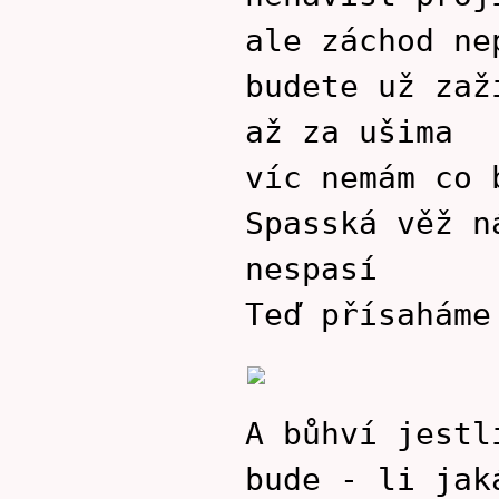
ale záchod ne
budete už zaž
až za ušima
víc nemám co 
Spasská věž n
nespasí
Teď přísaháme
A bůhví jestl
bude - li jak