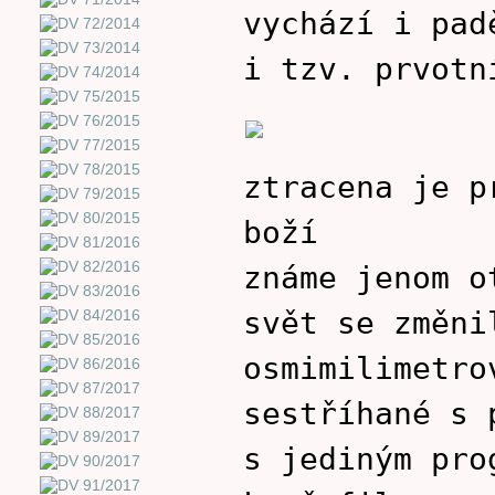
vychází i pad
i tzv. prvotn
ztracena je p
boží
známe jenom o
svět se změni
osmimilimetro
sestříhané s 
s jediným pro