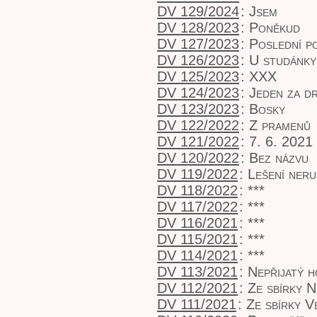
DV 129/2024
:
Jsem
DV 128/2023
:
Poněkud
DV 127/2023
:
Poslední p
DV 126/2023
:
U studánky
DV 125/2023
:
XXX
DV 124/2023
:
Jeden za d
DV 123/2023
:
Bosky
DV 122/2022
:
Z pramenů
DV 121/2022
:
7. 6. 2021
DV 120/2022
:
Bez názvu
DV 119/2022
:
Lešení neru
DV 118/2022
:
***
DV 117/2022
:
***
DV 116/2021
:
***
DV 115/2021
:
***
DV 114/2021
:
***
DV 113/2021
:
Nepřijatý 
DV 112/2021
:
Ze sbírky N
DV 111/2021
:
Ze sbírky V