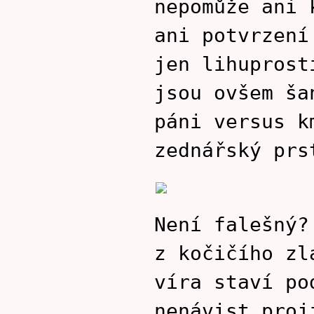
nepomůže ani 
ani potvrzení
jen lihuprost
jsou ovšem ša
páni versus k
zednářský prs
Není falešný?
z kočičího zl
víra staví po
nenávist proj