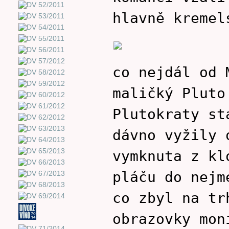
hlavně kremel
co nejdál od 
maličký Pluto
Plutokraty st
dávno vyžily 
vymknuta z kl
pláču do nejm
co zbyl na tr
obrazovky mon