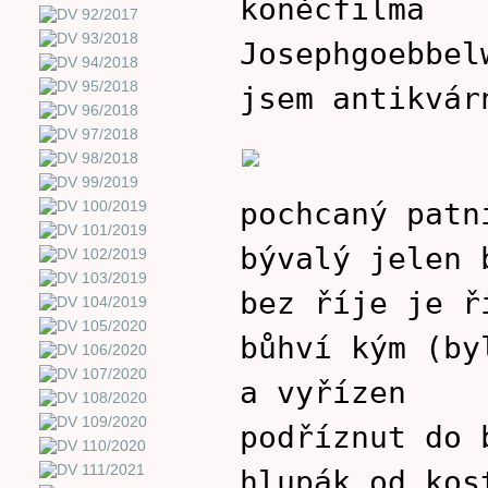
koněcfilma
Josephgoebbel
jsem antikvár
pochcaný patn
bývalý jelen 
bez říje je ř
bůhví kým (by
a vyřízen
podříznut do 
hlupák od kos