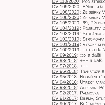
DV 110/2020
:
Pod stříško
DV 109/2020
:
Břídil stát
DV 108/2020
:
Ze sbírky V
DV 106/2020
:
Ze sbírky V
DV 105/2020
:
69, Předpo
DV 104/2019
:
Poselství o
DV 103/2019
:
Studánka v
DV 102/2019
:
Stromovka
DV 101/2019
:
Vysoké kle
DV 100/2019
:
+++
a dalš
DV 99/2019
:
xxx
a další
DV 98/2018
:
+++
a další
DV 97/2018
:
+++
DV 96/2018
:
Transfúze
a 
DV 95/2018
:
Neomítnuté 
DV 94/2018
:
Útržky para
DV 93/2018
:
Adresář, Př
DV 92/2017
:
Palmovka
DV 91/2017
:
Dilema, Stu
DV 90/2017
:
Boží mlýny
a