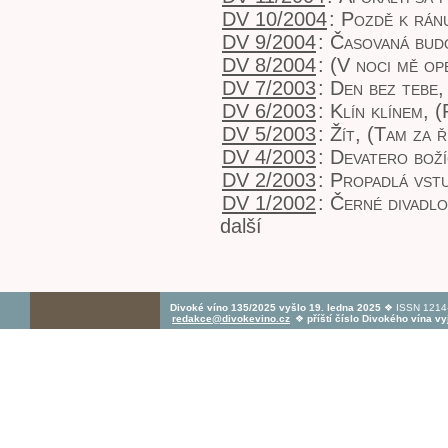
DV 10/2004
:
Pozdě k rán
DV 9/2004
:
Časovaná bud
DV 8/2004
:
(V noci mě op
DV 7/2003
:
Den bez tebe
DV 6/2003
:
Klín klínem
,
(
DV 5/2003
:
Žít
,
(Tam za 
DV 4/2003
:
Devatero boží
DV 2/2003
:
Propadlá vst
DV 1/2002
:
Černé divadlo
další
Divoké víno 135/2025 vyšlo 19. ledna 2025
❖ ISSN 1214-
redakce@divokevino.cz
❖
příští číslo Divokého vína v