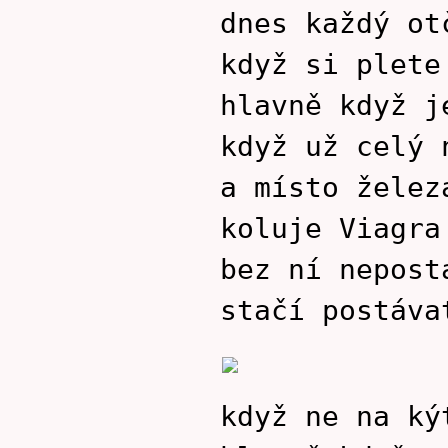
dnes každý ot
když si plete
hlavně když j
když už celý 
a místo želez
koluje Viagra
bez ní nepost
stačí postáva
když ne na ký