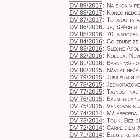
DV 89/2017
:
Na skok v pe
DV 88/2017
:
Konec nedos
DV 87/2017
:
To jsou ty 
DV 86/2016
:
Je, Spěch
a 
DV 85/2016
:
70. narozen
DV 84/2016
:
Co zbude ze
DV 83/2016
:
Slečně Apol
DV 82/2016
:
Koleda, Nev
DV 81/2016
:
Básně všeho
DV 80/2015
:
Návrat nežá
DV 79/2015
:
Jubileum
a d
DV 78/2015
:
Jednorázové
DV 77/2015
:
Tajnost nad
DV 76/2015
:
Ekumenický 
DV 75/2015
:
Venkovan k 
DV 74/2014
:
Má abeceda
DV 73/2014
:
Tolik, Bez c
DV 72/2014
:
Carpe diem
a
DV 71/2014
:
Elegie ke s