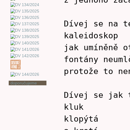
Dívej se na t
kaleidoskop
jak umíněně o
fontány neuml
protože to ne
doporučujeme
Dívej se jak 
kluk
klopýtá