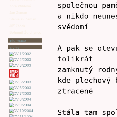
společnou pam
Zora Wildová
Jan Zeman
a nikdo neune
Stanislav Zeman
svědomí
Jiří Žáček
Bohumil Ždichynec
informace
A pak se otev
archiv
tolikrát
zamknutý rodn
kde plechový 
ztracené
Stála tam spo