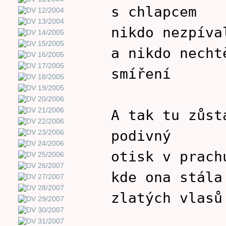
s chlapcem
nikdo nezpíva
a nikdo necht
smíření
A tak tu zůst
podivný
otisk v prach
kde ona stála
zlatých vlasů