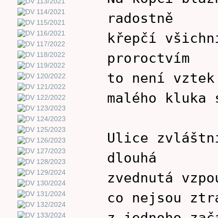
radostně
křepčí všichn
proroctvím
to není vztek
malého kluka 
Ulice zvláštn
dlouhá
zvednutá vzpo
co nejsou ztr
z jednoho zač