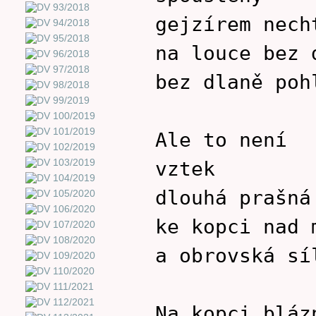
gejzírem nech
na louce bez 
bez dlaně poh
Ale to není
vztek
dlouhá prašná
ke kopci nad 
a obrovská sí
Na kopci bláz