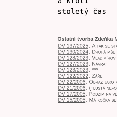
a krotí
stoletý čas
Ostatní tvorba Zdeňka 
DV 137/2025
:
A tak se st
DV 130/2024
:
Druhá mše 
DV 128/2023
:
Vladimírovi
DV 127/2023
:
Návrat
DV 123/2023
:
***
DV 122/2022
:
Záře
DV 22/2006
:
Obraz jako 
DV 21/2006
:
(tlustá nef
DV 17/2005
:
Podzim na v
DV 15/2005
:
Má kočka se