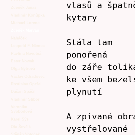
vlasů a špatn
Zdeněk Janas
kytary
Vladimír Konůpka
Michael Lorenc
Zdeněk Marvan
Naháček
Stála tam
Leopold F. Němec
ponořená
Pavlína Novotná
Ester Nowak
do záře tolik
Olga Nytrová
Václav Odradovec
ke všem bezel
Rostislav Opršal
plynutí
Dušan Spáčil
Vladimír Stibor
Veronika
Svobodová
A zpívané obr
Karel Sýs
vystřelované
Ota Ševčík
Štěpán Votoček