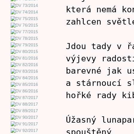
která nemá ko
zahlcen světl
Jdou tady v ř
výjevy radost
barevné jak u
a stárnoucí s
hořké rady ki
Úžasný lunapa
spouštěný