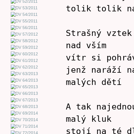
tolik tolik n
Strašný vztek
nad vším
vítr si pohrá
jenž naráží n
malých dětí
A tak najedno
malý kluk
stojí na té d