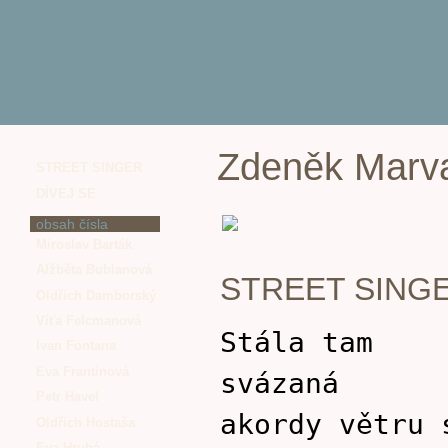
Zdeněk Marv
STREET SINGER
DÍVEJ SE
obsah čísla
Miroslav Barták
Alžběta Bublanová
STREET SING
Oldřich Damborský
Víťa Felcmanová
Stála tam
Ivan Fontana
Eva Frantinová
svázaná
Petr Havel
akordy větru 
Oldřich Hostaša
Eva Hrubá