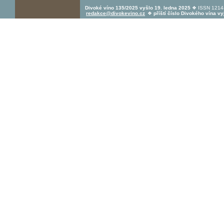
Divoké víno 135/2025 vyšlo 19. ledna 2025
❖ ISSN 1214-
redakce@divokevino.cz
❖
příští číslo Divokého vína v