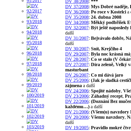
DV 38/2008
:
***
DV 37/2008
:
Mys Dobré naděje, 
DV 36/2008
:
Po roce v Kostelci
a 
DV 35/2008
:
24. dubna 2008
DV 34/2008
:
Měkký podbřišek E
DV 32/2007
:
Být ještě naposledy
další
DV 31/2007
:
Bejvávalo dobře, N
další
DV 30/2007
:
Snít, Krejčího 4
DV 29/2007
:
Byla noc krásná má
DV 28/2007
:
Co se stalo (V čekár
DV 27/2007
:
Díra zeleně, Velký 
masturbant
DV 26/2007
:
Co mi dává jaro
DV 25/2006
:
(Jak je sladká cest
zájmena
a další
DV 24/2006
:
Spojité nádoby
,
Vše
DV 23/2006
:
Záhadný recept
,
Pr
DV 22/2006
:
(Doznání Bez muče
každému…)
a další
DV 21/2006
:
(Všem(u) navzdory 
DV 20/2006
:
Všemu navzdory
,
N
další
DV 19/2005
:
Pravidlo mokré čtvr