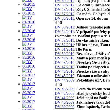
DV 60/2012
:
Apokalypsa podle J
DV 59/2012
:
Co dělat?, Inspirace
DV 58/2012
:
Když, Smrtelná lačn
DV 57/2012
:
Co mám, Co bych ch
DV 56/2011
:
Operace 14. dubna -
další
DV 55/2011
:
Jednou tragédie jed
DV 54/2011
:
V případě potřeby p
životopisu na zvláštní papír
a dalš
DV 53/2011
:
Do vlastních rukou,
DV 52/2011
:
Už bez názvu, Tam 
DV 51/2011
:
Hle Paříž
DV 50/2010
:
Bez názvu, Ještě veče
DV 49/2010
:
Malý a ještě menší 
DV 48/2010
:
Písecké věže a vížky
DV 47/2010
:
Touha po tropech
a 
DV 46/2010
:
Písecké věže a vísky
DV 45/2010
:
Záznam o milování 
DV 44/2009
:
Pokolikáté už?, Bej
další
DV 43/2009
:
Cesta do středu zem
DV 42/2009
:
Hlad je cynický kuc
DV 41/2009
:
Ještě nejsi na řadě
a 
DV 40/2009
:
Jak nahoře tak i dol
DV 39/2009
:
Zimní spánek, Ledo