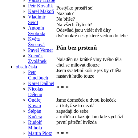
Václav Hrabě
Petr Kovařík
Postýlko prostři se!
Karel Makoň
Naznak?
Vladimír
Na břiše?
Seidl
Na všech čtyřech?
Antonín
Odevšad jsou vidět dvě díry
Svoboda
dvě mokré cesty které vedou do tebe
Květa
Švecová
Pán bez prstenů
Pavel Verner
Zdeněk
Naladěn na krátké vlny tvého těla
Zvolánek
chci se milovat dlouze
obsah čísla
Jsem svatební košile jež by chtěla
Petr
nastavit hrdlo touze
Cincibuch
Karel Daňhel
* * *
Nicolas
Détenu
Jsme domeček u dvou koleček
Ondřej
a i když se to nezdá
Kavan
zapadají do sebe
Štěpán
a ručička ukazuje tam kde vychází
Kučera
první páteční hvězda
Rudolf
Mihola
Martin Plotz
* * *