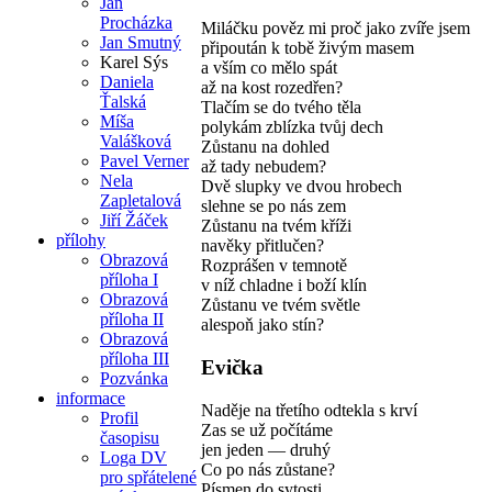
Jan
Procházka
Miláčku pověz mi proč jako zvíře jsem
Jan Smutný
připoután k tobě živým masem
Karel Sýs
a vším co mělo spát
Daniela
až na kost rozedřen?
Ťalská
Tlačím se do tvého těla
Míša
polykám zblízka tvůj dech
Valášková
Zůstanu na dohled
Pavel Verner
až tady nebudem?
Nela
Dvě slupky ve dvou hrobech
Zapletalová
slehne se po nás zem
Jiří Žáček
Zůstanu na tvém kříži
přílohy
navěky přitlučen?
Obrazová
Rozprášen v temnotě
příloha I
v níž chladne i boží klín
Obrazová
Zůstanu ve tvém světle
příloha II
alespoň jako stín?
Obrazová
příloha III
Evička
Pozvánka
informace
Naděje na třetího odtekla s krví
Profil
Zas se už počítáme
časopisu
jen jeden — druhý
Loga DV
Co po nás zůstane?
pro spřátelené
Písmen do sytosti