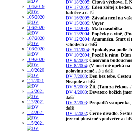
DV 18/2005
:
Citová výchova
,
I. 
DV 17/2005
:
Eden zbitej z beden
babičce
a další
DV 16/2005
:
Závada není na vaš
DV 15/2005
:
Voyer
DV 14/2005
:
Malá násobilka
DV 13/2004
:
Popěvky o víně
,
(Pn
DV 12/2004
:
Anamnéza
,
Smrt si
schodech
a další
DV 11/2004
:
Apokalypsa podle J
DV 10/2004
:
Pozdě k ránu
,
Dům
DV 9/2004
:
Časovaná budoucnos
DV 8/2004
:
(V noci mě opéká na
polovinu země…)
a další
DV 7/2003
:
Den bez tebe
,
Cestou 
Neapole
a další
DV 5/2003
:
Žít
,
(Tam za řekou…
DV 4/2003
:
Devatero božích jme
další
DV 2/2003
:
Propadlá vstupenka
,
další
DV 1/2002
:
Černé divadlo
,
Šestná
jezerní plovárně vpodvečer
a dalš