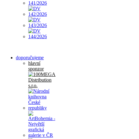
doporučujeme
hlavní
sponzor