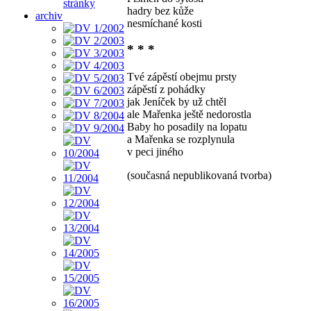
stránky
hadry bez kůže
archiv
nesmíchané kosti
* * *
Tvé zápěstí obejmu prsty
zápěstí z pohádky
jak Jeníček by už chtěl
ale Mařenka ještě nedorostla
Baby ho posadily na lopatu
a Mařenka se rozplynula
v peci jiného
(současná nepublikovaná tvorba)