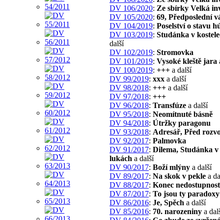
DV 106/2020
:
Ze sbírky Velká in
DV 105/2020
:
69, Předposlední v
DV 104/2019
:
Poselství o stavu h
DV 103/2019
:
Studánka v kostel
další
DV 102/2019
:
Stromovka
DV 101/2019
:
Vysoké kleště jara
DV 100/2019
:
+++
a další
DV 99/2019
:
xxx
a další
DV 98/2018
:
+++
a další
DV 97/2018
:
+++
DV 96/2018
:
Transfúze
a další
DV 95/2018
:
Neomítnuté básně
DV 94/2018
:
Útržky paragonu
DV 93/2018
:
Adresář, Před roz
DV 92/2017
:
Palmovka
DV 91/2017
:
Dilema, Studánka v
lukách
a další
DV 90/2017
:
Boží mlýny
a další
DV 89/2017
:
Na skok v pekle
a da
DV 88/2017
:
Konec nedostupnost
DV 87/2017
:
To jsou ty paradoxy
DV 86/2016
:
Je, Spěch
a další
DV 85/2016
:
70. narozeniny
a dal