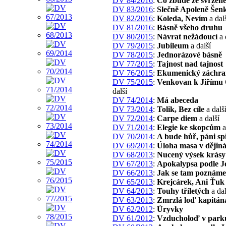
DV 84/2016
:
Co zbude ze svržen
DV 83/2016
:
Slečně Apoleně Šen
DV 82/2016
:
Koleda, Nevím
a dal
DV 81/2016
:
Básně všeho druhu
DV 80/2015
:
Návrat nežádoucí
a 
DV 79/2015
:
Jubileum
a další
DV 78/2015
:
Jednorázové básně
DV 77/2015
:
Tajnost nad tajnost
DV 76/2015
:
Ekumenický záchra
DV 75/2015
:
Venkovan k Jiřímu
další
DV 74/2014
:
Má abeceda
DV 73/2014
:
Tolik, Bez cíle
a dalš
DV 72/2014
:
Carpe diem
a další
DV 71/2014
:
Elegie ke skopcům
a
DV 70/2014
:
A bude hůř, páni spi
DV 69/2014
:
Úloha masa v dějin
DV 68/2013
:
Nucený výsek krásy
DV 67/2013
:
Apokalypsa podle J
DV 66/2013
:
Jak se tam poznám
DV 65/2013
:
Krejcárek, Ani Ťuk
DV 64/2013
:
Touhy tříletých
a dal
DV 63/2013
:
Zmrzlá loď kapitána
DV 62/2012
:
Úryvky
DV 61/2012
:
Vzducholoď v park