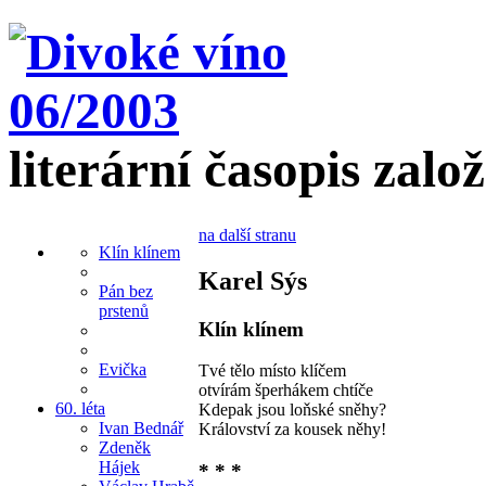
literární časopis zalo
na další stranu
Klín klínem
Karel Sýs
Pán bez
prstenů
Klín klínem
Evička
Tvé tělo místo klíčem
otvírám šperhákem chtíče
60. léta
Kdepak jsou loňské sněhy?
Ivan Bednář
Království za kousek něhy!
Zdeněk
Hájek
* * *