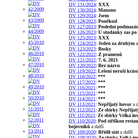
DV 131/2024
:
XXX
DV 130/2024
:
Manono
DV 129/2024
:
Jsem
DV 128/2023
:
Poněkud
DV 127/2023
:
Poslední podmazán
DV 126/2023
:
U studánky zas po
DV 125/2023
:
XXX
DV 124/2023
:
Jeden za druhým
a
DV 123/2023
:
Bosky
DV 122/2022
:
Z pramenů
DV 121/2022
:
7. 6. 2021
DV 120/2022
:
Bez názvu
DV 119/2022
:
Lešení neruší krás
DV 118/2022
:
***
DV 117/2022
:
***
DV 116/2021
:
***
DV 115/2021
:
***
DV 114/2021
:
***
DV 113/2021
:
Nepřijatý hovor
a d
DV 112/2021
:
Ze sbírky Nepřijat
DV 111/2021
:
Ze sbírky Velká in
DV 110/2020
:
Pod stříškou restau
bojovníků
a další
DV 109/2020
:
Břídil stát
a další
DV 108/2020
:
Ze sbírky Velká in