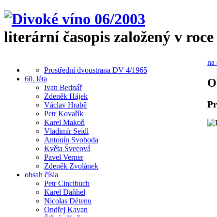
literární časopis založený v roce
na 
Prostřední dvoustrana DV 4/1965
60. léta
O
Ivan Bednář
Zdeněk Hájek
Pr
Václav Hrabě
Petr Kovařík
Karel Makoň
Vladimír Seidl
Antonín Svoboda
Květa Švecová
Pavel Verner
Zdeněk Zvolánek
obsah čísla
Petr Cincibuch
Karel Daňhel
Nicolas Détenu
Ondřej Kavan