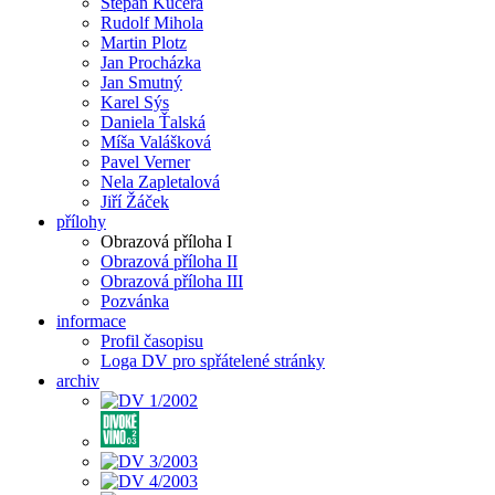
Štěpán Kučera
Rudolf Mihola
Martin Plotz
Jan Procházka
Jan Smutný
Karel Sýs
Daniela Ťalská
Míša Valášková
Pavel Verner
Nela Zapletalová
Jiří Žáček
přílohy
Obrazová příloha I
Obrazová příloha II
Obrazová příloha III
Pozvánka
informace
Profil časopisu
Loga DV pro spřátelené stránky
archiv